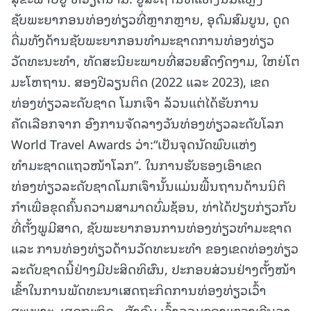
ຊັບພະຍາກອນທ່ອງທ່ຽວທີ່ຫຼາກຫຼາຍ, ອຸດົມສົມບູນ, ດູດ
ດື່ມທັງດ້ານຊັບພະຍາກອນທຳມະຊາດການທ່ອງທ່ຽວ
ວັດທະນະທຳ, ທັດສະນີຍະພາບທີ່ສວຍສົດງົດງາມ, ໃຫຍ່ໂຕ
ມະໂຫຖານ. ສອງປີລຽນຕິດ (2022 ແລະ 2023), ເຂດ
ທ່ອງທ່ຽວລະດັບຊາດ ໂມກເຈົາ ລ້ວນແຕ່ໄດ້ຮັບການ
ຄັດເລືອກຈາກ ອົງການຈັດລາງວັນທ່ອງທ່ຽວລະດັບໂລກ
World Travel Awards ວ່າ:“ເປັນຈຸດນັດພົບແຫ່ງ
ທຳມະຊາດແຖວໜ້າໂລກ”. ໃນການຮັບຮອງເອົາເຂດ
ທ່ອງທ່ຽວລະດັບຊາດໂມກເຈົານັ້ນແມ່ນພື້ນຖານດ້ານນິຕິ
ກໍາເພື່ອຂຸດຄົ້ນຄວາມສາມາດບົ່ມຊ້ອນ, ທ່າໄດ້ປຽບກ່ຽວກັບ
ທີ່ຕັ້ງພູມີສາດ, ຊັບພະຍາກອນການທ່ອງທ່ຽວທຳມະຊາດ
ແລະ ການທ່ອງທ່ຽວດ້ານວັດທະນະທຳ ຂອງເຂດທ່ອງທ່ຽວ
ລະດັບຊາດນີ້ຢ່າງມີປະສິດທິຜົນ, ປະກອບສ່ວນຢ່າງຕັ້ງໜ້າ
ເຂົ້າໃນການພັດທະນາເສດຖະກິດການທ່ອງທ່ຽວເວົ້າ
ສະເພາະ, ເສດຖະກິດ - ສັງຄົມ ເວົ້າລວມຂອງແຂວງເຊີນລາ.