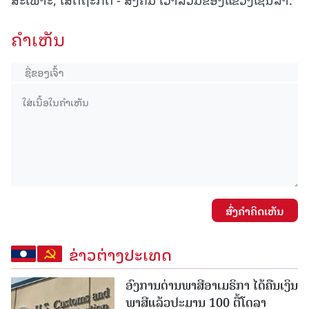
ຄໍາເຫັນ
ສົ່ງຄໍາຄິດເຫັນ
ຂ່າວຕ່າງປະເທດ
ອົງການດ່ານພາສີອາເມຣິກາ ໄດ້ຄືນເງິນ
ພາສີແລ້ວປະມານ 100 ຕື້ໂດລາ