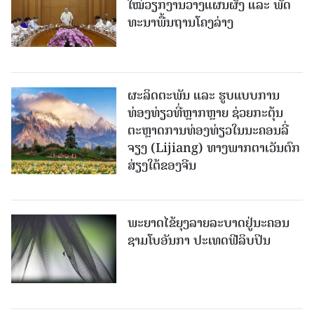
ໃໝ່​ວຽກ​ງານ​ວາງ​ແຜນ​ຜັງ ແລະ ​ພັດ​
ທະ​ນາ​ພື້ນ​ຖານ​ໂຄງ​ລ່າງ
ຜະລິດຕະພັນ ແລະ ຮູບແບບການ
ທ່ອງທ່ຽວທີ່ຫຼາກຫຼາຍ ຊ່ວຍກະຕຸ້ນ
ຕະຫຼາດການທ່ອງທ່ຽວໃນນະຄອນລີ່
ຈຽງ (Lijiang) ທາງພາກຕາເວັນຕົກ
ສ່ຽງໃຕ້ຂອງຈີນ
ພະຍາດໄຂ້ຍຸງລາຍລະບາດຢູ່ນະຄອນ
ຊາມໂບ​ອັນກາ ປະເທດຟີລິບປິນ