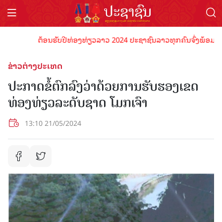
ຕ້ອນຮັບປີທ່ອງທ່ຽວລາວ 2024 ປະຊາຊົນລາວທຸກຄົນຈົ່ງພ້ອມເປັນເຈົ
ຂ່າວຕ່າງປະເທດ
ປະກາດຂໍ້ຕົກລົງວ່າດ້ວຍການຮັບຮອງເຂດ
ທ່ອງທ່ຽວລະດັບຊາດ ໂມກເຈົາ
13:10 21/05/2024