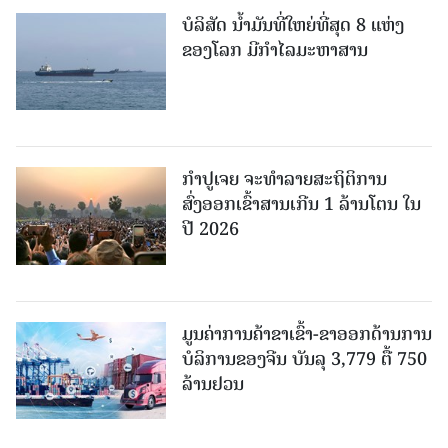
ບໍລິສັດ ນ້ຳມັນທີ່ໃຫຍ່ທີ່ສຸດ 8 ແຫ່ງ
ຂອງໂລກ ມີກຳໄລມະຫາສານ
ກຳປູເຈຍ ຈະທຳລາຍສະຖິຕິການ
ສົ່ງອອກເຂົ້າສານເກີນ 1 ລ້ານໂຕນ ໃນ
ປີ 2026
ມູນຄ່າການຄ້າຂາເຂົ້າ-ຂາອອກດ້ານການ
ບໍລິການຂອງຈີນ ບັນລຸ 3,779 ຕື້ 750
ລ້ານຢວນ