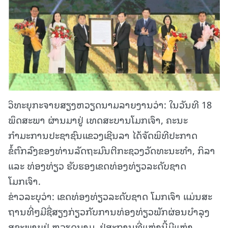
ວິທະຍຸກະຈາຍສຽງຫວຽດນາມລາຍງານວ່າ: ໃນວັນທີ 18
ພຶດສະພາ ຜ່ານມາຢູ່ ເທດສະບານໂມກເຈົາ, ຄະນະ
ກຳມະການປະຊາຊົນແຂວງເຊີນລາ ໄດ້ຈັດພິທີປະກາດ
ຂໍ້ຕົກລົງຂອງທ່ານລັດຖະມົນຕີກະຊວງວັດທະນະທຳ, ກິລາ
ແລະ ທ່ອງທ່ຽວ ຮັບຮອງເຂດທ່ອງທ່ຽວລະດັບຊາດ
ໂມກເຈົາ.
ຂ່າວລະບຸວ່າ: ເຂດທ່ອງທ່ຽວລະດັບຊາດ ໂມກເຈົາ ແມ່ນສະ
ຖານທີ່ໆມີຊື່ສຽງກ່ຽວກັບການທ່ອງທ່ຽວພັກຜ່ອນບຳລຸງ
ສຸຂະພາບຢູ່ ຫວຽດນາມ. ຢູ່ສະຖານທີ່ແຫ່ງນີ້ມີແຫຼ່ງ