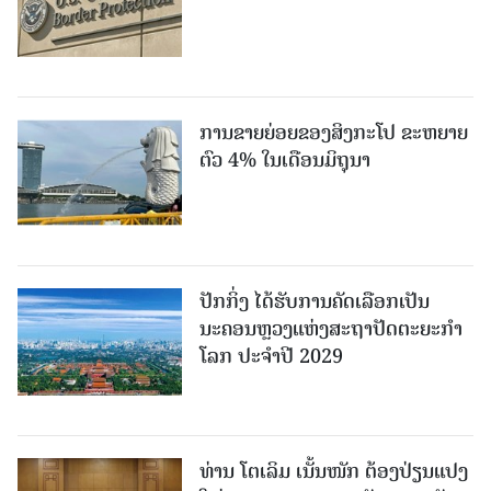
ການຂາຍຍ່ອຍຂອງສິງກະໂປ ຂະຫຍາຍ
ຕົວ 4% ໃນເດືອນມິຖຸນາ
ປັກກິ່ງ ໄດ້ຮັບການຄັດເລືອກເປັນ
ນະຄອນຫຼວງແຫ່ງສະຖາປັດຕະຍະກຳ
ໂລກ ປະຈຳປີ 2029
ທ່ານ ໂຕ​ເລິມ ເນັ້ນໜັກ ຕ້ອງ​ປ່ຽນ​ແປງ​