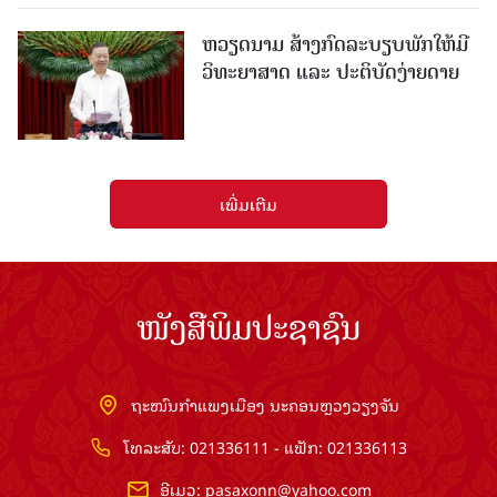
ຫວຽດນາມ ສ້າງກົດລະບຽບພັກໃຫ້ມີ
ວິທະຍາສາດ ແລະ ປະຕິບັດງ່າຍດາຍ
ເພີ່ມເຕີມ
ໜັງສືພິມປະຊາຊົນ
ຖະໜົນກຳແພງເມືອງ ນະຄອນຫຼວງວຽງຈັນ
ໂທລະສັບ: 021336111 - ແຟັກ: 021336113
ອີເມວ:
pasaxonn@yahoo.com