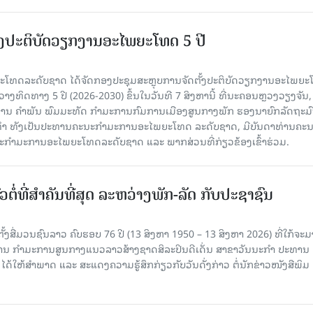
ັ້ງປະຕິບັດວຽກງານອະໄພຍະໂທດ 5 ປີ
ທດລະດັບຊາດ ໄດ້ຈັດກອງປະຊຸມສະຫຼຸບການຈັດຕັ້ງປະຕິບັດວຽກງານອະໄພຍ
ວາງທິດທາງ 5 ປີ (2026-2030) ຂຶ້ນໃນວັນທີ 7 ສິງຫານີ້ ທີ່ນະຄອນຫຼວງວຽງຈັນ
ານ ຄໍາພັນ ພົມມະທັດ ກຳມະການກົມການເມືອງສູນກາງພັກ ຮອງນາຍົກລັດຖະມົ
ິທຳ ທັງເປັນປະທານຄະນະກຳມະການອະໄພຍະໂທດ ລະດັບຊາດ, ມີບັນດາທ່ານຄະ
ກຳມະການອະໄພຍະໂທດລະດັບຊາດ ແລະ ພາກສ່ວນທີ່ກ່ຽວຂ້ອງເຂົ້າຮ່ວມ.
ວຕໍ່ທີ່ສໍາຄັນທີ່ສຸດ ລະຫວ່າງພັກ-ລັດ ກັບປະຊາຊົນ
ັ້ງສື່ມວນຊົນລາວ ຄົບຮອບ 76 ປີ (13 ສິງຫາ 1950 – 13 ສິງຫາ 2026) ທີ່ໃກ້ຈະມ
ສານ ກໍາມະການສູນກາງແນວລາວສ້າງຊາດສິລະປິນດີເດັ່ນ ສາຂາວັນນະກໍາ ປະທານ
ດ້ໃຫ້ສໍາພາດ ແລະ ສະແດງຄວາມຮູ້ສຶກກ່ຽວກັບວັນດັ່ງກ່າວ ຕໍ່ນັກຂ່າວໜັງສືພິມ