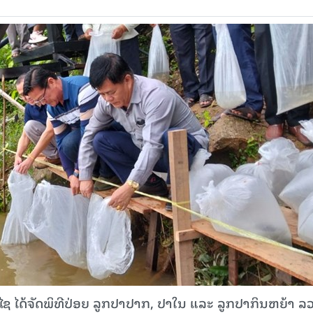
າໄຊ ໄດ້ຈັດພິທີປ່ອຍ ລູກປາປາກ, ປາໃນ ແລະ ລູກປາກິນຫຍ້າ ລ