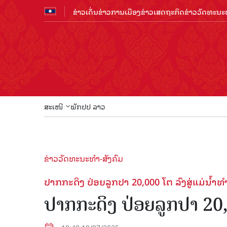
ຂ່າວເດັ່ນ
ຂ່າວການເມືອງ
ຂ່າວເສດຖະກິດ
ຂ່າວວັດທະນະທ
ສະເໜີ
ພັກປປ ລາວ
ຂ່າວວັດທະນະທຳ-ສັງຄົມ
ປາກກະດິງ ປ່ອຍລູກປາ 20,000 ໂຕ ລົງສູ່ແມ່ນ້ຳ
ປາກກະດິງ ປ່ອຍລູກປາ 20,