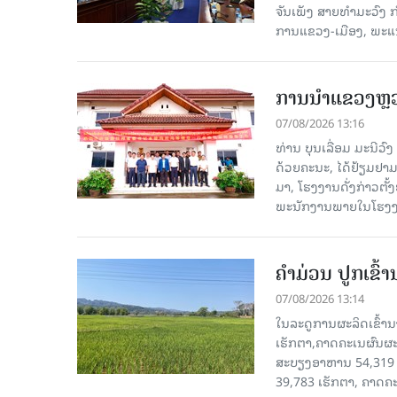
ຈັນເພັງ ສາຍທຳມະວົງ 
ການແຂວງ-ເມືອງ, ພະແນ
ການນຳແຂວງຫຼວງພ
07/08/2026 13:16
ທ່ານ ບຸນເລື່ອມ ມະນີວ
ດ້ວຍຄະນະ, ໄດ້ຢ້ຽມຢາມ-ເຮ
ມາ, ໂຮງ​ງານ​ດັ່ງ​ກ່າວ
ພະນັກງານພາຍໃນໂຮງງ
ຄໍາມ່ວນ ປູກເຂົ້
07/08/2026 13:14
ໃນລະດູການຜະລິດເຂົ້ານ
ເຮັກຕາ,ຄາດຄະເນຜົນຜະ
ສະບຽງອາຫານ 54,319 ເ
39,783 ເຮັກຕາ, ຄາດຄ