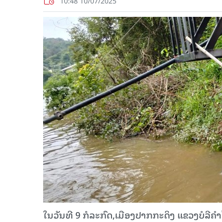
10:48 10/07/2025
ໃນວັນທີ 9 ກໍລະກົດ,ເມືອງປາກກະດິງ ແຂວງບໍລີຄໍ