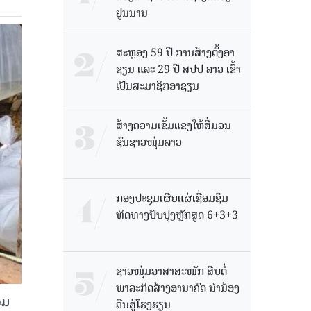
ຢູນນານ
ສະຫຼອງ 59 ປີ ການສ້າງຕັ້ງອາ
ຊຽນ ແລະ 29 ປີ ສປປ ລາວ ເຂົ້າ
ເປັນສະມາຊິກອາຊຽນ
ສ້າງຄວາມເຂັ້ມແຂງໃຫ້ສື່ມວນ
ຊົນຊາວໜຸ່ມລາວ
ກອງປະຊຸມເຜີຍແຜ່ເຊື່ອມຊຶມ
ທິດທາງປັບປຸງຫຼັກສູດ 6+3+3
ຊາວໜຸ່ມອາສາສະໝັກ ສືບຕໍ່
ພາລະກິດສ້າງອານາຄົດ ນໍານ້ອງ
ວມ
ຄືນສູ່ໂຮງຮຽນ