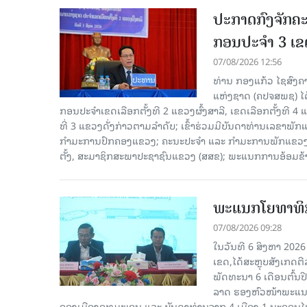
ປະກາດກົງຈັກຄະ
ກອນປະຈໍາ 3 ເຂດ
07/08/2026 12:56
ທ່ານ ກອງແກ້ວ ໄຊສົ
ແຫ່ງຊາດ (ຄປຈສພຊ) ໄດ
ກອນປະຈໍາເຂດເລືອກຕັ້ງທີ 2 ແຂວງຜົ້ງສາລີ, ເຂດເລືອກຕັ້ງທີ 4
ທີ່ 3 ແຂວງດັ່ງກ່າວຕາມລຳດັບ; ເຂົ້າຮ່ວມມີບັນດາທ່ານເລ
ກໍາມະການປົກຄອງແຂວງ; ຄະນະປະຈໍາ ແລະ ກໍາມະການພັກແຂວງ
ຕັ້ງ, ສະມາຊິກສະພາປະຊາຊົນແຂວງ (ສສຂ); ພະແນກການອ້ອມຂ
ພະແນກໂຍທາທິກ
07/08/2026 09:28
ໃນວັນທີ 6 ສິງຫາ 202
ເຂດ,ໄດ້ສະຫຼຸບສັງເກດຕ
ພັດທະນາ 6 ເດືອນຕົ້ນ
ລາດ ຮອງຫົວໜ້າພະແນກ
ຄອງເມືອງອຸທຸມພອນ ແລະ ບັນດາທ່ານຈາກ 4 ເມືອງ,1 ນະຄອນໄກ