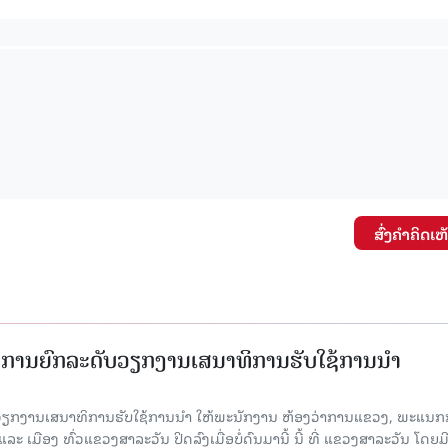
ສົ່ງຄໍາຄິດເຫ
ັດການຍົກລະດັບວຽກງານເສນາທິການຮັບໃຊ້ການນໍາ
ັບວຽກງານເສນາທິການຮັບໃຊ້ການນໍາ ໃຫ້ພະນັກງານ ຫ້ອງວ່າການແຂວງ, ພະແນກ
 ເມືອງ ທົ່ວແຂວງສາລະວັນ ປິດລົງເມື່ອ​ບໍ່​ດົນ​ມາ​ນີ້ ນີ້ ທີ່ ແຂວງສາລະວັນ ໂດຍ​ມ