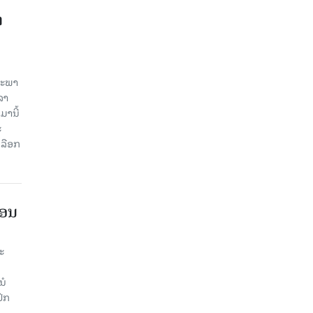
າ
ສະພາ
ລາ
ມານີ້
ະ
ລືອກ
ືອນ
ະ
ນໍ
ົກ