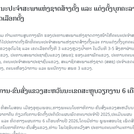
ນະປະຈໍາສະພາແຫ່ງຊາດສ້າງຕັ້ງ ແລະ ແຕ່ງຕັ້ງບຸກຄະລ
ເລືອກຕັ້ງ
ງຄາມ ກຳມະການສູນກາງພັກ ຮອງປະທານສະພາແຫ່ງຊາດຕາງໜ້າໃຫ້ຄະນະປະຈໍາ
້ໄປປະກາດກົງຈັກທີ່ຄະນະປະຈໍາສະພາແຫ່ງຊາດສ້າງຕັ້ງແລະ ການແຕ່ງຕັ້ງບຸກຄະ
 ແຂວງອຸດົມໄຊ ແລະ ເຂດເລືອກຕັ້ງທີ 3 ແຂວງຫຼວງນ້ຳທາ ໃນວັນທີ 3-5 ສິງຫາຜ່ານ
ຂາພັກແຂວງ, ປະທານສະພາປະຊາຊົນແຂວງ (ສພຂ); ຮອງເລຂາພັກແຂວງ, ປະທານຄະນ
, ຄະນະປະຈໍາສະພາປະຊາຊົນແຂວງ, ສະມາຊິກສະພາແຫ່ງຊາດ (ສສຊ) ປະຈໍາເຂດເ
້າງ, ຄະນະຫ້ອງວ່າການ ແລະ ພະນັກງານ ສພຂ 3 ແຂວງ.
ານ-ຂົນສົ່ງແຂວງສະຫວັນນະເຂດສະຫຼຸບວຽກງານ 6 ເດ
6 ທີ່ສະໂມສອນ ເມືອງອຸທຸມພອນ,ທາງພະແນໂຍທາທິການ-ຂົນສົ່ງແຂວງສະຫວັນນ
ີລາຄາຄືນ ກ່ຽວກັບການຈັດຕັ້ງປະຕິບັດແຜນພັດທະນາປະຈໍາປີ 2025,ປະເມີນແຜນ
ປີ ແລະ ທິດທາງແຜນການ 6 ເດືອນທ້າຍປີ 2026,ໂດຍມີທ່ານ ພູພະສອນໄຊ ເພັດສີ
ໂຍທາທິການ-ຂົນສົ່ງແຂວງ,ທ່ານ ໂພໄຊອິນທະວົງສາ ປະທານຄະນະກໍາມະການປ
ສອນ ເຂົ້າຮ່ວມ.