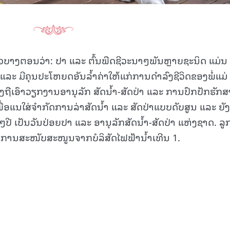
15.040(07-08-20
າວບາງຕອນວ່າ: ປາ ແລະ ຕົ້ນພືດຊີວະນາໆພັນຫຼາຍຊະນິດ ແມ່ນ
ແລະ ມີຄຸນປະໂຫຍດອັນລ້ຳຄ່າໃຫ້ແກ່ການດຳລົງຊີວິດຂອງພໍ່ແມ່
ົາຈຶ່ງຖືເອົາວຽກງານອານຸລັກ ສັດນ້ຳ-ສັດປ່າ ແລະ ການປົກປັກຮັກສ
 ເພື່ອແນໃສ່ຈຳກັດການລ່າສັດນ້ຳ ແລະ ສັດປ່າແບບດັບສູນ ແລະ ຍັງ
ໆປີ ເປັນວັນປ່ອຍປາ ແລະ ອານຸລັກສັດນ້ຳ-ສັດປ່າ ແຫ່ງຊາດ. ລ
້ຮັບການສະໜັບສະໜູນຈາກບໍລິສັດໄຟຟ້ານ້ຳເທີນ 1.