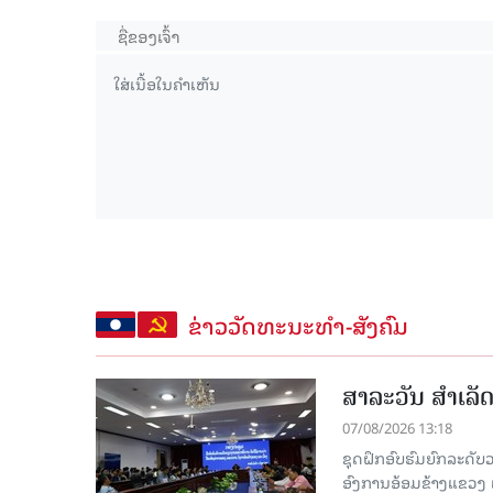
ຂ່າວວັດທະນະທຳ-ສັງຄົມ
ສາລະວັນ ສໍາເລ
07/08/2026 13:18
ຊຸດຝຶກອົບຮົມຍົກລະດ
ອົງການອ້ອມຂ້າງແຂວງ ແລະ