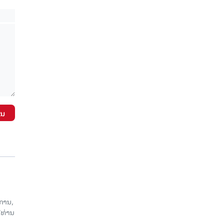
ັນ
ການ,
ີທ່ານ