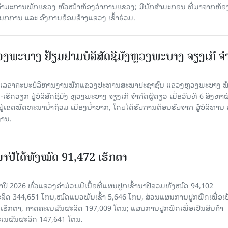
ກຳມະການພັກແຂວງ ຫົວໜ້າຫ້ອງວ່າການແຂວງ; ມີນັກສຳມະກອນ ທີ່ມາຈາກຫ້ອງ
ກການ ແລະ ອົງການອ້ອມຂ້າງແຂວງ ເຂົ້າຮ່ວມ.
ະບາງ ຢ້ຽມ​ຢາມບໍ​ລິ​ສັດຊີມັງຫຼວງພະບາງ ຈຽງເກີ ຈໍ
ົງ ເລ​ຂາ​ຄະ​ນະ​ບໍ​ລິ​ຫານ​ງານ​ພັກແຂວງປະທານສະພາປະຊາຊົນ ແຂວງຫຼວງພະບາງ 
ັດວຽກ ຢູ່ບໍລິສັດຊີມັງ ຫຼວງພະບາງ ຈຽງເກີ ຈໍາກັດຜູ້ດຽວ ເມື່ອ​ວັນ​ທີ 6 ສິງ​ຫາ​ຜ
ຕັ້ງຢູ່ເຂດພັດທະນານ້ຳຖ້ວມ ເມືອງນໍ້າບາກ, ໂດຍໄດ້ຮັບການຕ້ອນຮັບຈາກ ຜູ້ບໍລິຫານ
ານ.
ານາປີໄດ້ທັງໝົດ 91,472 ເຮັກຕາ
າປີ 2026 ທົ່ວແຂວງຄໍາມ່ວນມີເນື້ອທີ່ແຜນປູກເຂົ້ານາປີລວມທັງໝົດ 94,102
ລິດ 344,651 ໂຕນ,ໝົດແນວພັນເຂົ້າ 5,646 ໂຕນ, ສ່ວນແຜນການປູກພືດເພື່ອເປ
ຮັກຕາ, ຄາດຄະເນຜົນຜະລິດ 197,009 ໂຕນ; ແຜນການປູກພືດເພື່ອເປັນສິນຄ້າ
ະເນຜົນຜະລິດ 147,641 ໂຕນ.