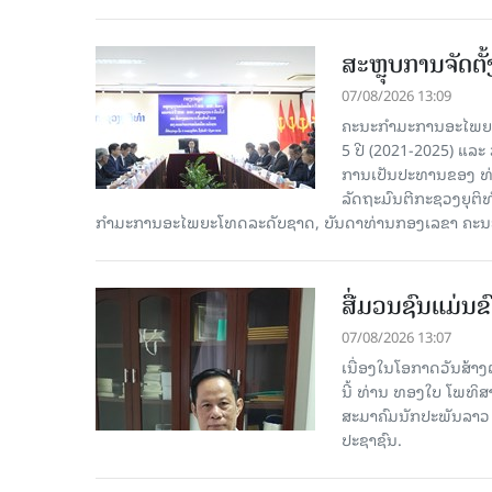
ສະຫຼຸບການຈັດຕ
07/08/2026 13:09
ຄະນະກຳມະການອະໄພຍະໂ
5 ປີ (2021-2025) ແລະ 
ການເປັນປະທານຂອງ ທ່
ລັດຖະມົນຕີກະຊວງຍຸຕ
ກໍາມະການອະໄພຍະໂທດລະດັບຊາດ, ບັນດາທ່ານກອງເລຂາ ຄະນະ
ສື່ມວນຊົນແມ່ນຂົ
07/08/2026 13:07
ເນື່ອງໃນໂອກາດວັນສ້າງຕ
ນີ້ ທ່ານ ທອງໃບ ໂພທິ
ສະມາຄົມນັກປະພັນລາວ ໄ
ປະຊາຊົນ.