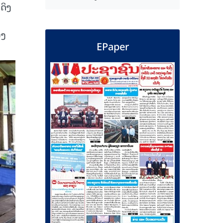
ດິງ
ອງ
EPaper