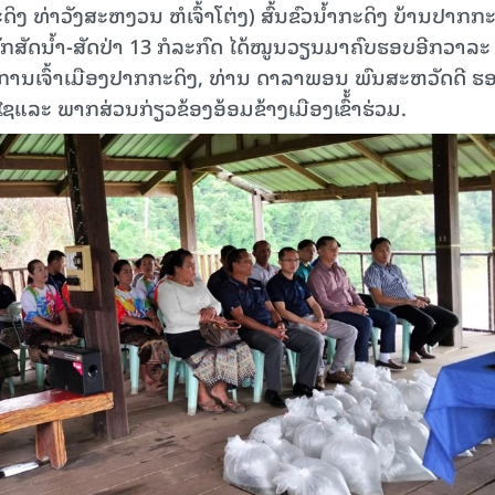
ິງ ທ່າວັງສະຫງວນ ຫໍເຈົ້າໂຕ່ງ) ສົ້ນຂົວນ້ຳກະດິງ ບ້ານປາກກະ
ັກສັດນ້ຳ-ສັດປ່າ 13 ກໍລະກົດ ໄດ້ໝູນວຽນມາຄົບຮອບອີກວາລະ
ການເຈົ້າເມືອງປາກກະດິງ, ທ່ານ ດາລາພອນ ພົນສະຫວັດດີ ຮ
ແລະ ພາກສ່ວນກ່ຽວຂ້ອງອ້ອມຂ້າງເມືອງເຂົ້້າຮ່ວມ.