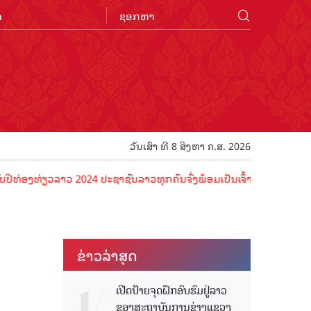
n
ວັນເສົາ ທີ 8 ສິງຫາ ຄ.ສ. 2026
່ຽວລາວ 2024 ປະຊາຊົນລາວທຸກຄົນຈົ່ງພ້ອມເປັນເຈົ້າພາບທີ່ດີ ຕ້ອນຮັບນັກທ່
ຂ່າວ​ລ່າ​ສຸດ
ເປີດປ້າຍຈຸດຝຶກອົບຮົມຢູ່ລາວ
ຂອງສະຖາບັນການຊ່າງແຂວງ