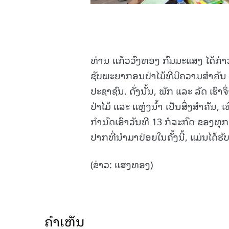
ທ່ານ ແກ້ວວົງທອງ ກົມມະແສງ ໄດ້ກ່
ຊັບພະຍາກອນປ່າໄມ້ທີ່ມີຄວາມສຳຄັນ 
ປະຊາຊົນ. ດັ່ງນັ້ນ, ພັກ ແລະ ລັດ ເຮ
ປ່າໄມ້ ແລະ ແຫຼ່ງນ້ຳ ເປັນສິ່ງສຳຄັນ,
ກຳນົດເອົາວັນທີ 13 ກໍລະກົດ ຂອງທຸກ
ປາກທີ່ນໍາມາປ່ອຍໃນຄັ້ງນີ້, ແມ່ນໄດ
(ຂ່າວ: ແສງທອງ)
ຄໍາເຫັນ