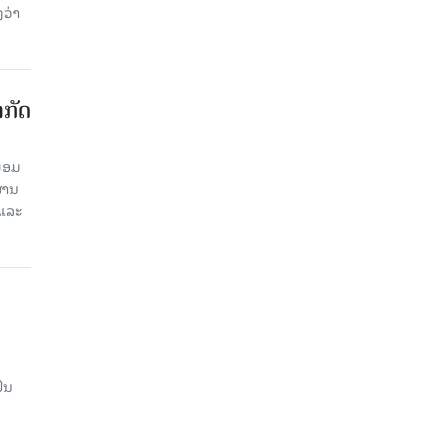
ວ່າ
າກັດ
ພ້ອມ
່ານ​
 ແລະ
ັນ