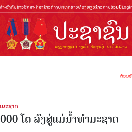
ຳ-ສັງຄົມ
ຂ່າວສືກສາ-ກິລາ
ຂ່າວຕ່າງປະເທດ
ຂ່າວທ່ອງທ່ຽວ
ຂ່າວການຮ່ວມມື
Logi
ຕ້ອນຮັບປີທ່ອງທ
ທຳມະຊາດ
000 ໂຕ ລົງສູ່ແມ່ນ້ຳທຳມະຊາດ