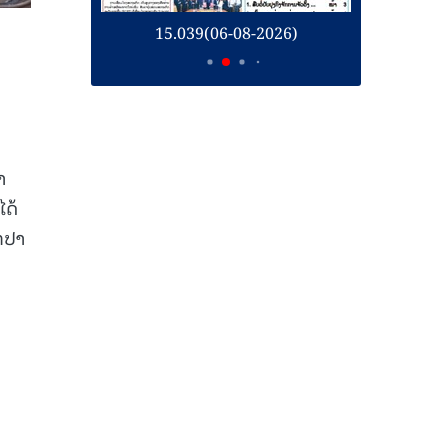
26)
15.039(06-08-2026)
1
າ
ໄດ້
ູກປາ