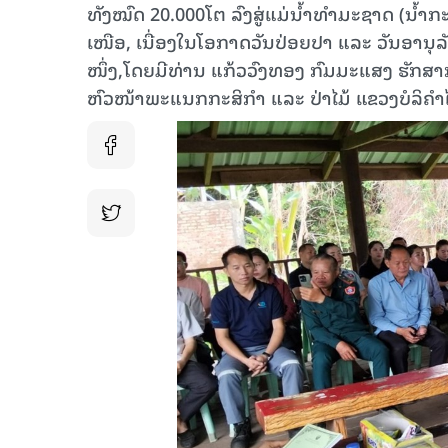
ທັງໝົດ 20.000ໂຕ ລົງສູ່ແມ່ນ້ຳທຳມະຊາດ (ນ້ຳກະດ
ເໜືອ, ເນື່ອງໃນໂອກາດວັນປ່ອຍປາ ແລະ ວັນອານຸລ
ໜຶ່ງ,ໂດຍມີທ່ານ ແກ້ວວົງທອງ ກົມມະແສງ ຮັກສາ
ຫົວໜ້າພະແນກກະສິກຳ ແລະ ປ່າໄມ້ ແຂວງບໍລິຄຳໄຊ