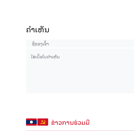
ຄໍາເຫັນ
ຂ່າວການຮ່ວມມື