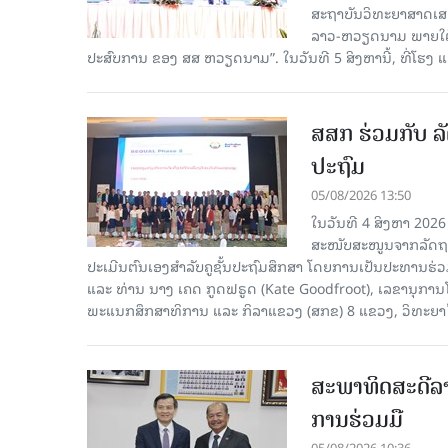
ສະຖາບັນວິທະຍາສາດເສ
ລາວ-ຫວຽດນາມ ພາຍໃຕ້ຫົ
ປະສົບການ ຂອງ ສສ ຫວຽດນາມ”. ໃນວັນທີ 5 ສິງຫານີ້, ທີ່ໂຮງ
ສສກ ຮ່ວມກັບ ລັ
ປະຖົມ
05/08/2026 13:50
ໃນວັນທີ 4 ສິງຫາ 2026
ສະໜັບສະໜູນຈາກລັດຖະບ
ປະເມີນຕົນເອງສຳລັບຄູຊັ້ນປະຖົມສຶກສາ ໂດຍການເປັນປະທານຮ
ແລະ ທ່ານ ນາງ ເຄດ ກູດຟຣູດ (Kate Goodfroot), ເລຂານຸການ
ພະແນກສຶກສາທິການ ແລະ ກິລາແຂວງ (ສກຂ) 8 ແຂວງ, ວິທະຍາໄລຄ
ສະພາທິດສະດີລ
ການຮ່ວມມື
05/08/2026 10:36