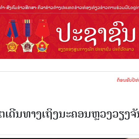
ຳ-ສັງຄົມ
ຂ່າວສືກສາ-ກິລາ
ຂ່າວຕ່າງປະເທດ
ຂ່າວທ່ອງທ່ຽວ
ຂ່າວການຮ່ວມມື
Logi
ຕ້ອນຮັບປີທ່ອງທ່ຽວລ
ະເຕເດີນທາງເຖິງນະຄອນຫຼວງວຽງຈັ