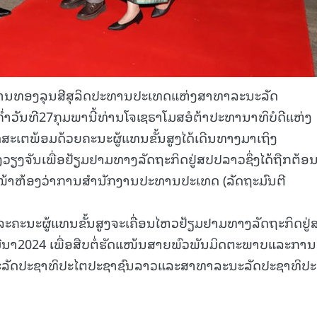
ານທອງລຸນສີສຸລິດປະທານປະເທດແຫ່ງສາທາລະນະລັດ
ວັນທີ27ກຸມພານີ້ທ່ານໂຈເຊຣາໂມສອໍຕ້າປະທານາທິບໍດີແຫ່ງ
ສະເຕພ້ອມດ້ວຍຄະນະຜູ້ແທນຂັ້ນສູງໄດ້ເດີນທາງມາເຖິງ
ງຈັນເພື່ອຢ້ຽມຢາມທາງລັດຖະກິດຢູ່ສປປລາວຊຶ່ງໄດ້ຖືກຕ້ອນ
ໜ້າຫ້ອງວ່າການສຳນັກງານປະທານປະເທດ (ລັດຖະມົນຕີ
ແລະຄະນະຜູ້ແທນຂັ້ນສູງຈະເຄື່ອນໄຫວຢ້ຽມຢາມທາງລັດຖະກິດຢູ
ມີນາ2024 ເພື່ອສືບຕໍ່ຮັດແໜ້ນສາຍພົວພັນມິດຕະພາບແລະການ
ນະລັດປະຊາທິປະໄຕປະຊາຊົນລາວແລະສາທາລະນະລັດປະຊາທິປະ