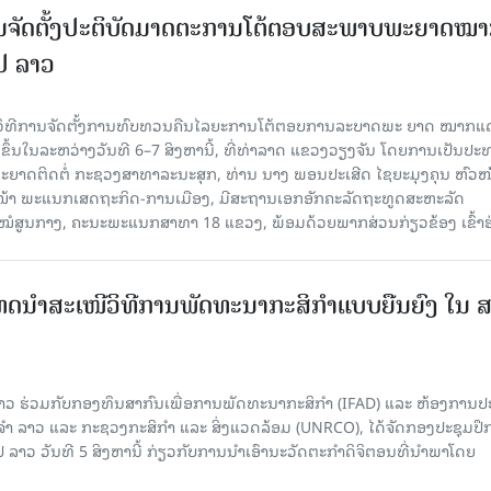
ນຈັດຕັ້ງປະຕິບັດມາດຕະການໂຕ້ຕອບສະພາບພະຍາດໝ
ປປ ລາວ
ີວິທີການຈັດຕັ້ງການທົບທວນຄືນໄລຍະການໂຕ້ຕອບການລະບາດພະ ຍາດ ໝາກແ
ຈັດຂຶ້ນໃນລະຫວ່າງວັນທີ 6–7 ສິງຫານີ້, ທີ່ທ່າລາດ ແຂວງວຽງຈັນ ໂດຍການເປັນປ
ຍາດຕິດຕໍ່ ກະຊວງສາທາລະນະສຸກ, ທ່ານ ນາງ ພອນປະເສີດ ໄຊຍະມຸງຄຸນ ຫົວໜ
ວໜ້າ ພະແນກເສດຖະກິດ-ການເມືອງ, ມີສະຖານເອກອັກຄະລັດຖະທູດສະຫະລັດ
ໂຮງໝໍສູນກາງ, ຄະນະພະແນກສາທາ 18 ແຂວງ, ພ້ອມດ້ວຍພາກສ່ວນກ່ຽວຂ້ອງ ເຂົ້າຮ
ເທດນຳສະເໜີວິທີການພັດທະນາກະສິກຳແບບຍືນຍົງ ໃນ 
າວ ຮ່ວມກັບກອງທຶນສາກົນເພື່ອການພັດທະນາກະສິກຳ (IFAD) ແລະ ຫ້ອງການ
 ລາວ ແລະ ກະຊວງກະສິກຳ ແລະ ສິ່ງແວດລ້ອມ (UNRCO), ໄດ້ຈັດກອງປະຊຸມປຶ
າວ ວັນທີ 5 ສິງຫານີ້ ກ່ຽວກັບການນຳເອົານະວັດຕະກຳດິຈິຕອນທີ່ນຳພາໂດຍ