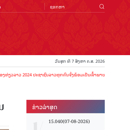
n
ວັນສຸກ ທີ 7 ສິງຫາ ຄ.ສ. 2026
າວ 2024 ປະຊາຊົນລາວທຸກຄົນຈົ່ງພ້ອມເປັນເຈົ້າພາບທີ່ດີ ຕ້ອນຮັບນັກທ່ອງທ່
ນ
ຂ່າວ​ລ່າ​ສຸດ
15.040(07-08-2026)