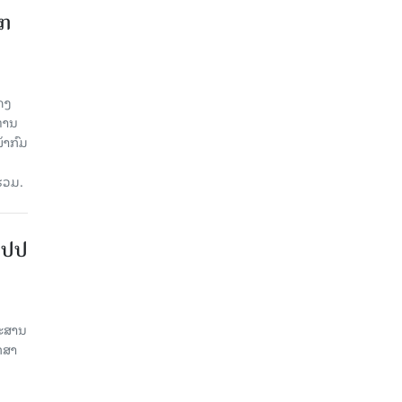
າກ
ດງ
ະທານ
້າກົມ
່ວມ.
ສປປ
ປະສານ
ກສາ