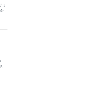
ທີ 5
ໜ້າ
ນ
A)