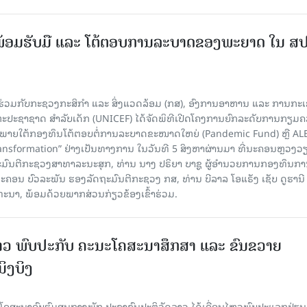
ອມຮັບມື ແລະ ໂຕ້ຕອບການລະບາດຂອງພະຍາດ ໃນ ສ
່ວມກັບກະຊວງກະສິກຳ ແລະ ສິ່ງແວດລ້ອມ (ກສ), ອົງການອາຫານ ແລະ ການກະ
ະປະຊາຊາດ ສໍາລັບເດັກ (UNICEF) ໄດ້ຈັດພິທີເປີດໂຄງການຍົກລະດັບການກຽມ
ພາຍໃຕ້ກອງທຶນໂຕ້ຕອບຕໍ່ການລະບາດຂະໜາດໃຫຍ່ (Pandemic Fund) ຫຼື AL
nsformation” ຢ່າງເປັນທາງການ ໃນວັນທີ 5 ສິງຫາຜ່ານມາ ທີ່ນະຄອນຫຼວງວຽ
ະມົນຕີກະຊວງສາທາລະນະສຸກ, ທ່ານ ນາງ ປຣິຍາ ບາຊູ ຜູ້ອຳນວຍການກອງທຶນກ
 ບົວລະພັນ ຮອງລັດຖະມົນຕີກະຊວງ ກສ, ທ່ານ ບີລາລ ໂອແຣັງ ເຊັບ ດູຮານີ ຜ
ທະນາ, ພ້ອມດ້ວຍພາກສ່ວນກ່ຽວຂ້ອງເຂົ້າຮ່ວມ.
ວ ພົບປະກັບ ຄະນະໂຄສະນາສຶກສາ ແລະ ຂົນຂວາຍ
ິງບິງ
ຄສະນາອົບຮົມສູນກາງພັກ ປະຊາຊົນປະຕິວັດລາວ ໄດ້ເຄື່ອນໄຫວພົບປະແລກປ່ຽນ