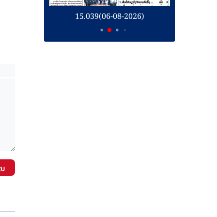
26)
15.039(06-08-2026)
1
ັນ