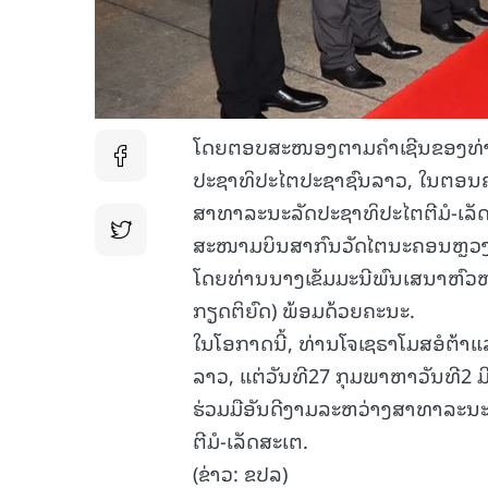
ໂດຍຕອບສະໜອງຕາມຄໍາເຊີນຂອງທ່
ປະຊາທິປະໄຕປະຊາຊົນລາວ, ໃນຕອນຄ່ຳ
ສາທາລະນະລັດປະຊາທິປະໄຕຕີມໍ-ເລັດ
ສະໜາມບິນສາກົນວັດໄຕນະຄອນຫຼວງວຽ
ໂດຍທ່ານນາງເຂັມມະນີພົນເສນາຫົວ
ກຽດຕິຍົດ) ພ້ອມດ້ວຍຄະນະ.
ໃນໂອກາດນີ້, ທ່ານໂຈເຊຣາໂມສອໍຕ້າ
ລາວ, ແຕ່ວັນທີ27 ກຸມພາຫາວັນທີ2 
ຮ່ວມມືອັນດີງາມລະຫວ່າງສາທາລະ
ຕີມໍ-ເລັດສະເຕ.
(ຂ່າວ: ຂປລ)