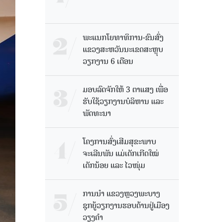
ພະແນກໂຍທາທິການ-ຂົນສົ່ງ
ແຂວງສະຫວັນນະເຂດສະຫຼຸບ
ວຽກງານ 6 ເດືອນ
ມອບລົດຈັກໃຫ້ 3 ຕາແສງ ເພື່ອ
ຮັບໃຊ້ວຽກງານບໍລິຫານ ແລະ
ພັດທະນາ
ໂຄງການສົ່ງເສີມສຸຂະພາບ
ຈະເລີນພັນ ແມ່ເດັກເກີດໃໝ່
ເດັກນ້ອຍ ແລະ ໄວໜຸ່ມ
ການນຳ ແຂວງຫຼວງພະບາງ
ຊຸກຍູ້ວຽກງານຮອບດ້ານຢູ່ເມືອງ
ວຽງຄໍາ