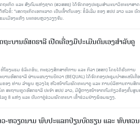
ດຖະກິດ ແລະ ສັງຄົມແຫ່ງຊາດ (ສວສສຊ) ໄດ້ຈັດກອງປະຊຸມສຳມະນາວິທະຍາສາດ
ວຂໍ້: “ເສດຖະກິດເອກະລາດ ເປັນເຈົ້າຕົນເອງ: ຂໍ້ລິເລີ່ມ ຂອງ ສປປ ລາວ ແລະ ບ
 ແຮມເມືອງແທັງ ນະຄອນຫຼວງວຽງຈັນ.
ດຖະບານອົສຕຣາລີ ເປີດເຄື່ອງມືປະເມີນຕົນເອງສຳລັບຄູ
 ທີ່ໂຮງແຮມ ຮໍລິເດອິນ, ກະຊວງສຶກສາທິການ ແລະ ກິລາ (ສສກ) ໂດຍໄດ້ຮັບການ
ານອົສຕຣາລີ ຜ່ານແຜນງານບີຄວາ (BEQUAL) ໄດ້ຈັດກອງປະຊຸມນຳສະເໜີເຄື່ອ
່ວມຂອງ ທ່ານ ລຳພູນ ຫຼວງໄຊ ຫົວໜ້າກົມພັດທະນາຄູ ແລະ ການບໍລິຫານການສຶກ
ໂທ ສະຖານທູດອົສຕຣາລີ ປະຈຳ ສປປ ລາວ, ມີຜູ້ຕາງໜ້າຈາກກົມກ່ຽວຂ້ອງຂັ້ນສູນ
ູ 8 ແຫ່ງ ແລະ ບັນດາຄູ່ຮ່ວມພັດທະນາ ເຂົ້າຮ່ວມຢ່າງພ້ອມພຽງ.
າວ-ຫວຽດນາມ ພົບປະແລກປ່ຽນບົດຮຽນ ແລະ ທົບທວນ