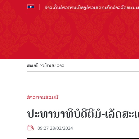
ຂ່າວເດັ່ນ
ຂ່າວການເມືອງ
ຂ່າວເສດຖະກິດ
ຂ່າວວັດທະນະທ
ສະເໜີ
ພັກປປ ລາວ
ຂ່າວການຮ່ວມມື
ປະທານາທິບໍດີຕີມໍ-ເລັດສ
09:27 28/02/2024