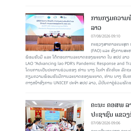
ການກຽມຄວາມພ້
ລາວ
07/08/2026 09:10
ກະຊວງສາທາລະນະສຸກ ຮ
(FAO) ແລະ ອົງການສະຫ
ພ້ອມຮັບມື ແລະ ໂຕ້ຕອບການລະບາດຂອງພະຍາດ ໃນ ສປປ ລາວ 
LAO “Advancing lao PDR’s Pandemic Response and Tra
ໂດຍການເປັນປະທານຮ່ວມຂອງ ທ່ານ ນາງ ໃບຄໍາ ຂັດທິຍະ ລັດຖ
ກຽມຄວາມພ້ອມຮັບມືການລະບາດຂອງພະຍາດ, ທ່ານ ນາງ ຈັນທະຄອນ
ຕາງໜ້າອົງການ UNICEF ປະຈໍາ ສປປ ລາວ, ມີບັນດາຄູ່ຮ່ວມພັດ
ຄະນະ ຄອສພ ລາ
ປະຊາຊົນ ແຂວງນ
07/08/2026 09:06
ຄະນະຜູ້ແທນຈາກ ຄະນະໂ