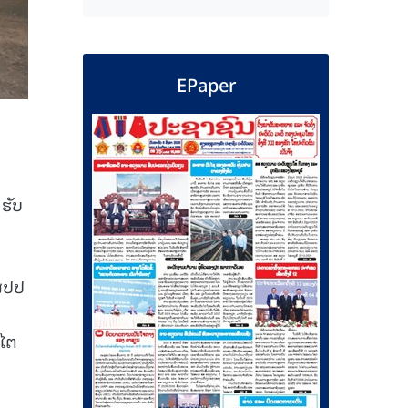
EPaper
ຮັບ
່ສປປ
ໄຕ