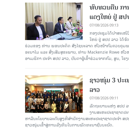
ທົບທວນຄືນ ກາ
ແດງໃຫຍ່ ຢູ່ ສ
07/08/2026 09:13
ກອງປະຊຸມໄດ້ນຳສະເໜ
ໃຫຍ່ ຢູ່ ສປປ ລາວ ໄດ້
ຮ່ວມຂອງ ທ່ານ ພອນປະດິດ ສັງໄຊຍະລາດ ຫົວໜ້າກົມຄວບຄຸມພະ
ອະນາໄມ ແລະ ສົ່ງເສີມສຸຂະພາບ, ທ່ານ Mackenzie Rowe ຫົ
ອາເມຣິກາ ປະຈຳ ສປປ ລາວ, ບັນດາຜູ້ເຂົ້າຮ່ວມຈາກກົມ, ສູນ, 
ຊາວໜຸ່ມ 3 ປະ
ລາວ
07/08/2026 09:11
ລັດຖະບານແຫ່ງ ສປປ ລ
ງານສະຫະປະຊາຊາດປະຈຳ
ຫາລືນະໂຍບາຍລະດັບສູງທີ່ສຳນັກງານສະຫະປະຊາຊາດປະຈຳ ສປປ ລ
ຊາວໜຸ່ມເຂົ້າສູ່ການລົງທຶນໃນການພັດທະນາຊົນນະບົດ.