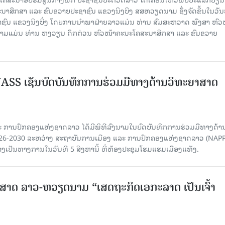
າສຶກສາ ແລະ ຂົນຂວາຍປະຊາຊົນ ແຂວງນິງບິງ ສສຫວຽດນາມ ຊຶ່ງຈັດຂຶ້ນໃນວັນ
ຊາຊົນ ແຂວງນິງບິ່ງ ໂດຍການນຳພາຝ່າຍລາວແມ່ນ ທ່ານ ສົມສະຫວາດ ພົງສາ ຫົວ
ນາມແມ່ນ ທ່ານ ຫງວຽນ ດຶກຕ່ວນ ຫົວໜ້າຄະນະໂຄສະນາສຶກສາ ແລະ ຂົນຂວາຍ
SS ເຊັນບົດບັນທຶກການຮ່ວມມືທາງດ້ານວິທະຍາສາດ
 ການປົກຄອງແຫ່ງຊາດລາວ ໄດ້ມີພິທີລົງນາມໃນບົດບັນທຶກການຮ່ວມມືທາງດ້າ
026-2030 ລະຫວ່າງ ສະຖາບັນການເມືອງ ແລະ ການປົກຄອງແຫ່ງຊາດລາວ (NAPP
ງເປັນທາງການໃນວັນທີ 5 ສິງຫານີ້ ທີ່ຫ້ອງປະຊຸມໂຮມແຮມເມືອງແທັງ.
າດ ລາວ-ຫວຽດນາມ “ເສດຖະກິດເອກະລາດ ເປັນເຈົ້າ