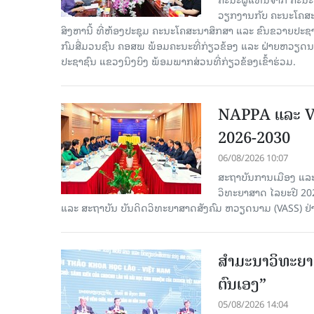
ວຽກງານກັບ ຄະນະໂຄສະນ
ສິງຫານີ້ ທີ່ຫ້ອງປະຊຸມ ຄະນະໂຄສະນາສຶກສາ ແລະ ຂົນຂວາຍປະ
ກົມສື່ມວນຊົນ ຄອສພ ພ້ອມຄະນະທີ່ກ່ຽວຂ້ອງ ແລະ ຝ່າຍຫວຽດ
ປະຊາຊົນ ແຂວງນິງບິງ ພ້ອມພາກສ່ວນທີ່ກ່ຽວຂ້ອງເຂົ້າຮ່ວມ.
NAPPA ແລະ VA
2026-2030
06/08/2026 10:07
ສະຖາບັນການເມືອງ ແລະ
ວິທະຍາສາດ ໄລຍະປີ 2
ແລະ ສະຖາບັນ ບັນດິດວິທະຍາສາດສັງຄົມ ຫວຽດນາມ (VASS) ຢ່າ
ສຳມະນາວິທະຍາສ
ຕົນເອງ”
05/08/2026 14:04