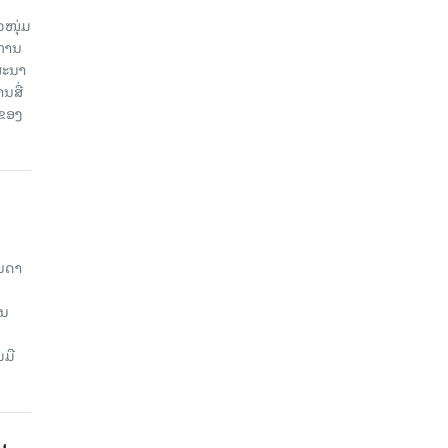
ວໜຸ່ມ
ະການ
ສະນາ
ນສື່
ບຂອງ
ັນດາ
ານ
ມມື