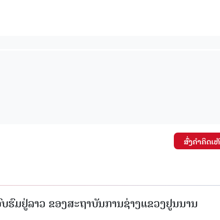
ສົ່ງຄໍາຄິດເຫ
ກອົບຮົມຢູ່ລາວ ຂອງສະຖາບັນການຊ່າງແຂວງຢູນນານ