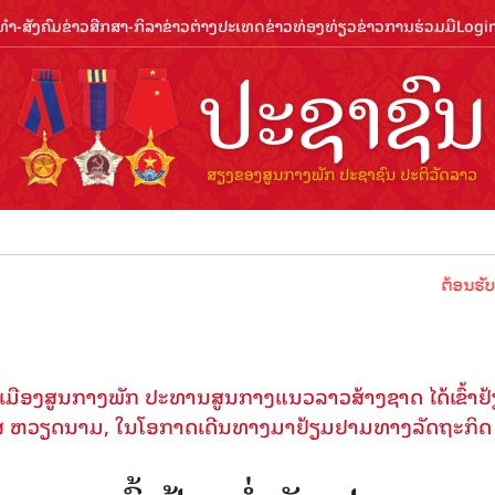
ຳ-ສັງຄົມ
ຂ່າວສືກສາ-ກິລາ
ຂ່າວຕ່າງປະເທດ
ຂ່າວທ່ອງທ່ຽວ
ຂ່າວການຮ່ວມມື
Logi
ຕ້ອນຮັບປີທ່ອງທ
ມືອງສູນກາງພັກ ປະທານສູນກາງແນວລາວສ້າງຊາດ ໄດ້ເຂົ້າຢ
ສ ຫວຽດນາມ, ໃນໂອກາດເດີນ​​ທາງມາຢ້ຽມຢາມທາງລັດຖະກິດ ຢ