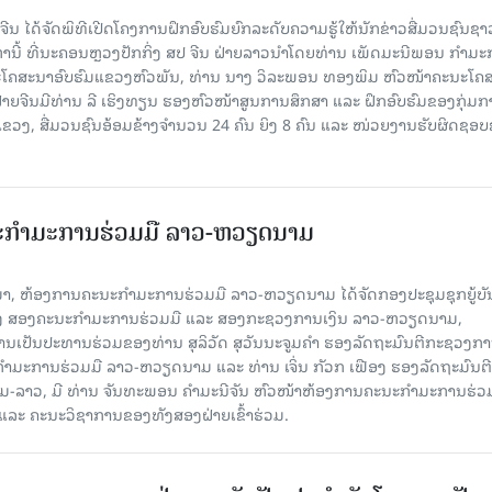
ນ ໄດ້ຈັດພິທີເປີດໂຄງການຝຶກອົບຮົມຍົກລະດັບຄວາມຮູ້ໃຫ້ນັກຂ່າວສື່ມວນຊົນຊາ
ງຫານີ້ ທີ່ນະຄອນຫຼວງປັກກິ່ງ ສປ ຈີນ ຝ່າຍລາວນໍາໂດຍທ່ານ ເພັດມະນີພອນ ກຳມ
ໂຄສະນາອົບຮົມແຂວງຫົວພັນ, ທ່ານ ນາງ ວິລະພອນ ທອງພິມ ຫົວໜ້າຄະນະໂຄ
ຝ່າຍຈີນມີທ່ານ ລີ ເຮິງທຽນ ຮອງຫົວໜ້າສູນການສຶກສາ ແລະ ຝຶກອົບຮົມຂອງກຸ່ມກາ
ຂວງ, ສື່ມວນຊົນອ້ອມຂ້າງຈຳນວນ 24 ຄົນ ຍິງ 8 ຄົນ ແລະ ໜ່ວຍງານຮັບຜິດຊອ
ະກຳມະການຮ່ວມມື ລາວ-ຫວຽດນາມ
ນມາ, ຫ້ອງການຄະນະກຳມະການຮ່ວມມື ລາວ-ຫວຽດນາມ ໄດ້ຈັດກອງປະຊຸມຊຸກຍູ້ບ
າງ ສອງຄະນະກຳມະການຮ່ວມມື ແລະ ສອງກະຊວງການເງິນ ລາວ-ຫວຽດນາມ,
ເປັນປະທານຮ່ວມຂອງທ່ານ ສຸລິວັດ ສຸວັນນະຈູມຄໍາ ຮອງລັດຖະມົນຕີກະຊວງກ
ມະການຮ່ວມມື ລາວ-ຫວຽດນາມ ແລະ ທ່ານ ເຈິ່ນ ກັວກ ເຟືອງ ຮອງລັດຖະມົນຕີ
າວ, ມີ ທ່ານ ຈັນທະພອນ ຄໍາມະນີຈັນ ຫົວໜ້າຫ້ອງການຄະນະກຳມະການຮ່ວ
ແລະ ຄະນະວິຊາການຂອງທັງສອງຝ່າຍເຂົ້າຮ່ວມ.