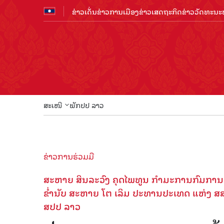
ຂ່າວເດັ່ນ
ຂ່າວການເມືອງ
ຂ່າວເສດຖະກິດ
ຂ່າວວັດທະນະທ
ສະເໜີ
ພັກປປ ລາວ
ຂ່າວການຮ່ວມມື
ສະຫາຍ ສິນລະວົງ ຄຸດໄພທູນ ກໍາມະການກົມການເ
ຂໍ່ານັບ ສະຫາຍ ໂຕ ເລິມ ປະທານປະເທດ ແຫ່ງ ສ
ສປປ ລາວ