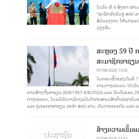
ໃນວັນ ທີ 6 ສິງຫາ ຜ່າ
“ຈຸດຝຶກອົບຮົມຢູ່ ສປປ
ສີມືແຮງງານ ໃຫ້ແກ່ພ
ວຽງຈັນ.
ສະຫຼອງ 59 ປີ ກ
ສະມາຊິກອາຊຽນ
07/08/2026 13:56
ໃນຕອນເຊົ້າຂອງວັນທີ 
ການຕ່າງປະເທດ ໄດ້ເປັນປ
ການສ້າງຕັ້ງອາຊຽນ (8/8/1967-8/8/2026) ແລະ ວັນຄົບຮອບ 29
ຕ່າງປະເທດ, ໂດຍມີບັນດາລັດຖະມົນຕີຈາກສາມເສົາຄໍ້າປະຊາຄ
ແລະ ຄູ່ເຈລະຈາອາຊຽນ ປະຈຳ ສປປ ລາວ, ບັນດາຄະນະກົມ ແລະ ພ
ສ້າງຄວາມເຂັ້ມ
07/08/2026 13:42