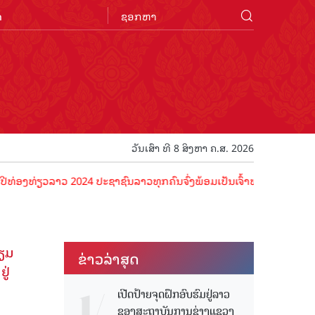
n
ວັນເສົາ ທີ 8 ສິງຫາ ຄ.ສ. 2026
່ຽວລາວ 2024 ປະຊາຊົນລາວທຸກຄົນຈົ່ງພ້ອມເປັນເຈົ້າພາບທີ່ດີ ຕ້ອນຮັບນັກທ່
້ຽມ
ຂ່າວ​ລ່າ​ສຸດ
ູ່
ເປີດປ້າຍຈຸດຝຶກອົບຮົມຢູ່ລາວ
ຂອງສະຖາບັນການຊ່າງແຂວງ