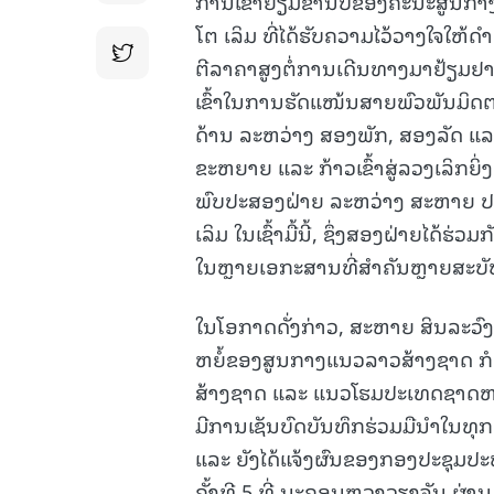
ການເຂົ້າຢ້ຽມຂໍ່ານັບຂອງຄະນະສູນກາ
ໂຕ ເລິມ ທີ່ໄດ້ຮັບຄວາມໄວ້ວາງໃຈໃຫ
ຕີລາຄາສູງຕໍ່ການເດີນທາງມາຢ້ຽມຢາມ
ເຂົ້າໃນການຮັດແໜ້ນສາຍພົວພັນມິດຕ
ດ້ານ ລະຫວ່າງ ສອງພັກ, ສອງລັດ ແລ
ຂະຫຍາຍ ແລະ ກ້າວເຂົ້າສູ່ລວງເລິກຍິ່ງ
ພົບປະສອງຝ່າຍ ລະຫວ່າງ ສະຫາຍ 
ເລິມ ໃນເຊົ້າມື້ນີ້, ຊຶ່ງສອງຝ່າຍໄດ້
ໃນຫຼາຍເອກະສານທີ່ສໍາຄັນຫຼາຍສະບັ
ໃນໂອກາດດັ່ງກ່າວ, ສະຫາຍ ສິນລະວົ
ຫຍໍ້ຂອງສູນກາງແນວລາວສ້າງຊາດ ກ
ສ້າງຊາດ ແລະ ແນວໂຮມປະເທດຊາດຫວຽ
ມີການເຊັນບົດບັນທຶກຮ່ວມມືນໍາໃນທຸກ
ແລະ ຍັງໄດ້ແຈ້ງຜົນຂອງກອງປະຊຸມ
ຄັ້ງທີ 5 ທີ່ ນະຄອນຫຼວງວຽງຈັນ ຜ່ານມາ