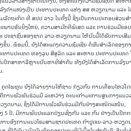
ງແນວລາວສ້າງຊາດໃນຄັ້ງນີ້, ທັງສະແດງຄວາມຊົມເຊີຍຕໍ່ ສະຫາ
້ດໍາລົງຕໍາແໜ່ງເປັນ ປະທານປະເທດ ແຫ່ງ ສສ ຫວຽດນາມ ແລະ ໄດ
15.040(07-08-20
ລັດຖະກິດ ທີ່ ສປປ ລາວ ໃນຄັ້ງນີ້ ຊຶ່ງເປັນການປະກອບສ່ວນສ
ະພາບອັນຍິ່ງໃຫຍ່, ຄວາມສາມັກຄີພິເສດ ແລະ ການຮ່ວມມືຮອບ
ະ ປະຊາຊົນສອງຊາດ ລາວ-ຫວຽດນາມ ໃຫ້ນັບມື້ໄດ້ຮັບການເສີມ
ໆຂຶ້ນ. ພ້ອມນີ້, ຍັງໄດ້ສະແດງຄວາມຊົມເຊີຍ ຕໍ່ຜົນສໍາເລັດຂອງກ
ປະທານປະເທດ ທອງລຸນ ສີສຸລິດ ແລະ ສະຫາຍ ປະທານປະເທດ 
ຮ່ວມກັນປຶກສາຫາລືຫຼາຍບັນຫາທີ່ສໍາຄັນ ທັງຍັງໄດ້ສໍາເລັດການລົງ
ບ.
ງ ຄຸດໄພທູນ ຍັງໄດ້ລາຍງານໃຫ້ຊາບ ກ່ຽວກັບ ການເຄື່ອນໄຫວໂ
ໍຄືການພົວພັນຮ່ວມມື ລະຫວ່າງ ຄະນະກໍາມະການສູນກາງແນວ
ດນາມ, ຊຶ່ງໄດ້ມີການພົວພັນຮ່ວມມືກັນຢ່າງສະໜິດແໜ້ນ,
ໆ 5 ປີ, ມີການພົບປະແລກປ່ຽນເຊິ່ງກັນ ແລະ ກັນ ຢ່າງເປັນປົກກ
ປະທານອົງການແນວໂຮມສາມຊາດປະເທດ ກໍາປູເຈຍ-ລາວ-ຫວຽດ
 ທີ່ໄດ້ບັນລຸບົດບັນທຶກກອງປະຊຸມທີ່ມີເນື້ອໃນສໍາຄັນຄື: ສຶບຕໍ່ເພ