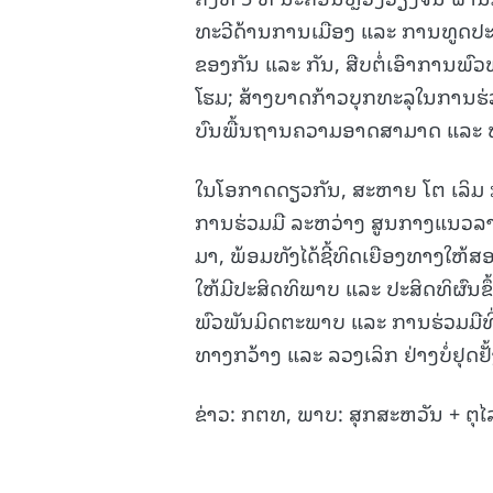
ທະວີດ້ານການເມືອງ ແລະ ການທູດປ
ຂອງກັນ ແລະ ກັນ, ສືບຕໍ່ເອົາການພ
ໂຮມ; ສ້າງບາດກ້າວບຸກທະລຸໃນການຮ່
ບົນພື້ນຖານຄວາມອາດສາມາດ ແລະ 
ໃນໂອກາດດຽວກັນ, ສະຫາຍ ໂຕ ເລິມ 
ການຮ່ວມມື ລະຫວ່າງ ສູນກາງແນວ
ມາ, ພ້ອມທັງໄດ້ຊີ້ທິດເຍືອງທາງໃຫ້ສອ
ໃຫ້ມີປະສິດທິພາບ ແລະ ປະສິດທິຜົນຂ
ພົວພັນມິດຕະພາບ ແລະ ການຮ່ວມມືທີ່
ທາງກວ້າງ ແລະ ລວງເລິກ ຢ່າງບໍ່ຢຸດຢັ້
ຂ່າວ: ກຕທ, ພາບ: ສຸກສະຫວັນ + ຕຸໄ