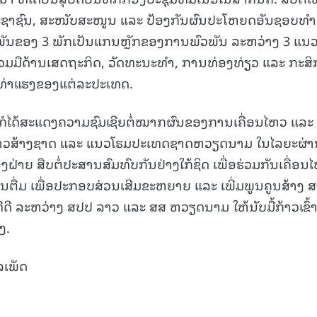
ະຊາຊົນ, ສະໜັບສະໜູນ ແລະ ປ້ອງກັນຜົນປະໂຫຍດອັນຊອບທໍາ
ົວພັນຂອງ 3 ພັກເປັນແກນຫຼັກຂອງການພົວພັນ ລະຫວ່າງ 3 ແນ
ວມມືດ້ານເສດຖະກິດ, ວັດທະນະທໍາ, ການທ່ອງທ່ຽວ ແລະ ກະສິກ
ທ່າແຮງຂອງແຕ່ລະປະເທດ.
ກໍໄດ້ສະແດງຄວາມຊົມເຊີຍຕໍ່ໝາກຜົນຂອງການເຄື່ອນໄຫວ ແລະ
ລາວສ້າງຊາດ ແລະ ແນວໂຮມປະເທດຊາດຫວຽດນາມ ໃນໄລຍະຜ່າ
ງຝ່າຍ ສືບຕໍ່ປະສານສົມທົບກັນຢ່າງໃກ້ຊິດ ເພື່ອຮ່ວມກັນເຄື່ອນ
ຶ້ນຕື່ມ ເພື່ອປະກອບສ່ວນເສີມຂະຫຍາຍ ແລະ ເພີ່ມພູນຄູນສ້າງ 
ດີ ລະຫວ່າງ ສປປ ລາວ ແລະ ສສ ຫວຽດນາມ ໃຫ້ນັບມື້ກ້າວເຂົ້າສ
ງ.
ລເພັດ