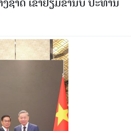
າດ ເຂົ້າຢ້ຽມຂໍ່ານັບ ປະທານ