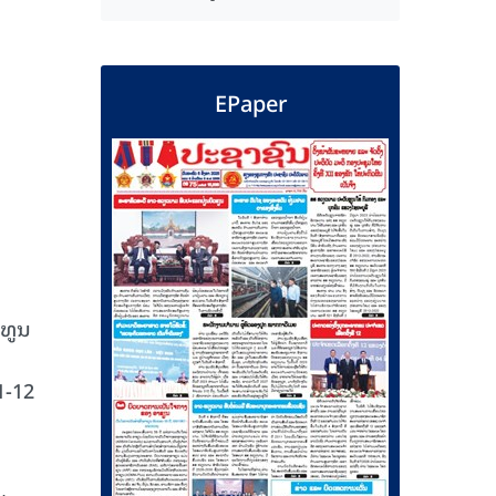
EPaper
ພທູນ
1-12