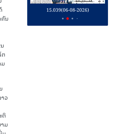
ຍ
້
26)
15.039(06-08-2026)
1
ຳຄັນ
ານ
ໂຕ
ນາມ
ດຍ
ລາວ
ະຕິ
ນາມ
ີ່ມ