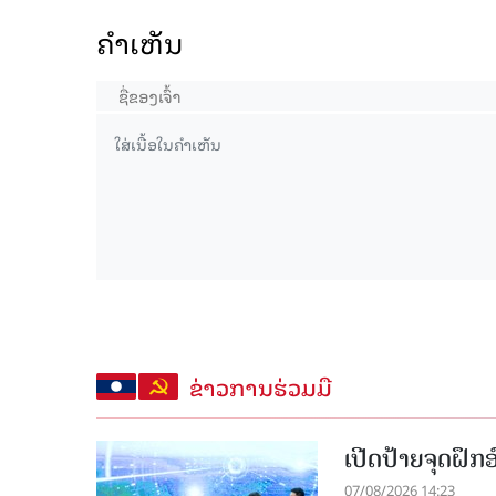
ຄໍາເຫັນ
ຂ່າວການຮ່ວມມື
ເປີດປ້າຍຈຸດຝຶ
07/08/2026 14:23