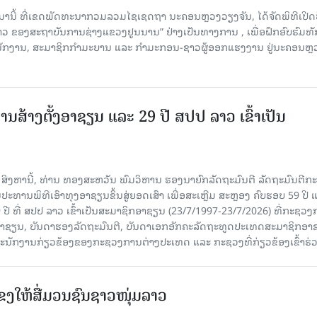
ນມານີ້ ທີ່ເຂດພັດທະນາກວມລວມໄຊເຊດຖາ ນະຄອນຫຼວງວຽງຈັນ, ໄດ້ຈັດພິທີເປີດ
 ລາວ ຂອງສະຖາບັນການຊ່າງແຂວງຢູນນານ” ຢ່າງເປັນທາງການ , ເພື່ອຝຶກອົບຮົມທ
ະນັກງານ, ສະມາຊິກກຳມະບານ ແລະ ກຳມະກອນ-ຊາວຜູ້ອອກແຮງງານ ຢູ່ນະຄອນຫຼ
ານສ້າງຕັ້ງອາຊຽນ ແລະ 29 ປີ ສປປ ລາວ ເຂົ້າເປັນ
7 ສິງຫານີ້, ທ່ານ ທອງສະຫວັນ ພົມວິຫານ ຮອງນາຍົກລັດຖະມົນຕີ ລັດຖະມົນຕີກ
ະທານພິທີເອົາທຸງອາຊຽນຂຶ້ນສູ່ຍອດເສົາ ເພື່ອສະເຫຼີມ ສະຫຼອງ ຄົບຮອບ 59 ປີ 
 ປີ ທີ່ ສປປ ລາວ ເຂົ້າເປັນສະມາຊິກອາຊຽນ (23/7/1997-23/7/2026) ທີ່ກະຊວ
ົມອາຊຽນ, ບັນດາຮອງລັດຖະມົນຕີ, ບັນດາເອກອັກຄະລັດຖະທູດປະເທດສະມາຊິກອາ
ະນັກງານກ່ຽວຂ້ອງຂອງກະຊວງການຕ່າງປະເທດ ແລະ ກະຊວງທີ່ກ່ຽວຂ້ອງເຂົ້າຮ່
ແຂງໃຫ້ສື່ມວນຊົນຊາວໜຸ່ມລາວ