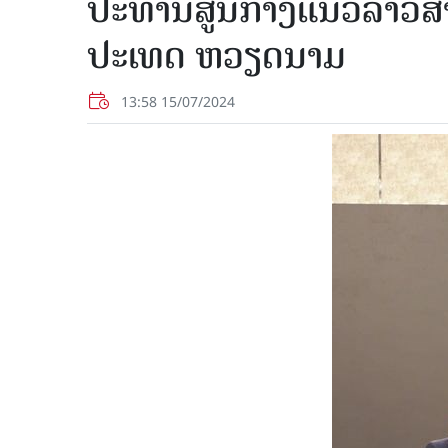
ປະທານສູນກາງແນວລາວສ້າງຊ
ປະເທດ ຫວຽດນາມ
13:58 15/07/2024