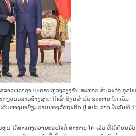
ງແຮມຄລາວພລາຊາ ນະຄອນຫຼວງວຽງຈັນ ສະຫາຍ ສິນລະວົງ ຄຸດໄ
ງແນວລາວສ້າງຊາດ ໄດ້ເຂົ້າຢ້ຽມຂໍ່ານັບ ສະຫາຍ ໂຕ ເລິມ
ນ​​ທາງມາຢ້ຽມຢາມທາງລັດຖະກິດ ຢູ່ ສປປ ລາວ ໃນວັນທີ 1
ໄພທູນ ໄດ້ສະແດງຄວາມຂອບໃຈຕໍ່ ສະຫາຍ ໂຕ ເລິມ
ທີ່ໄດ້ຕ້ອນຮັບ