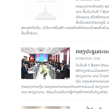
ກະຊວງການຄ້າແຫ່ງ ສປຈີ
ລາວ ຂຶ້ນໃນວັນທີ 7 ສິ
ພັກແຂວງ ຫົວໜ້າຄະນະ
ອົບຮົມແຂວງໄຊຍະບູລີ, 
ສານສາກົນຈີນ, ມີບັນດາຫົວໜ້າ-ຮອງຫົວໜ້າຄະນະໂຄສະອົບຮົມແ
ຈີນເຂົ້າຮ່ວມ.
ກອງປະຊຸມຄະນ
07/08/2026 13:04
ໃນວັນທີ 5 ສິງຫາ ຜ່າ
ໜ້າວຽກຮ່ວມມືລະຫວ່
ຫວຽດນາມ-ລາວ ໂດຍການ
ເງິນ ຮອງປະທານຄະນະກຳ
ກະຊວງການເງິນ ຮອງປະທານຄະນະກຳມະການຮ່ວມມື ຫວຽດນາມ-ລ
ລາວ-ຫວຽດນາມ, ພ້ອມດ້ວຍບັນດາຜູ້ຕາງໜ້າຈາກກົມກ່ຽວຂ້ອງ 