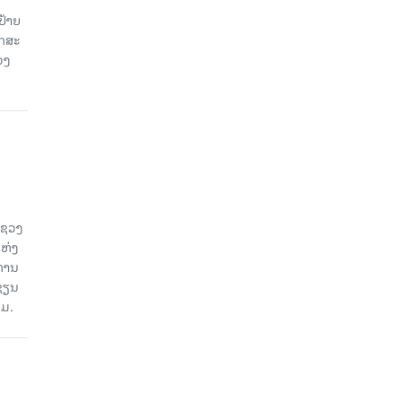
ປ້າຍ
ັກສະ
ວງ
ະຊວງ
ແຫ່ງ
ງການ
ຊຽນ
ວມ.