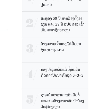
ຢູນນານ
ສະຫຼອງ 59 ປີ ການສ້າງຕັ້ງອາ
ຊຽນ ແລະ 29 ປີ ສປປ ລາວ ເຂົ້າ
ເປັນສະມາຊິກອາຊຽນ
ສ້າງຄວາມເຂັ້ມແຂງໃຫ້ສື່ມວນ
ຊົນຊາວໜຸ່ມລາວ
ກອງປະຊຸມເຜີຍແຜ່ເຊື່ອມຊຶມ
ທິດທາງປັບປຸງຫຼັກສູດ 6+3+3
ຊາວໜຸ່ມອາສາສະໝັກ ສືບຕໍ່
ພາລະກິດສ້າງອານາຄົດ ນໍານ້ອງ
ຄືນສູ່ໂຮງຮຽນ