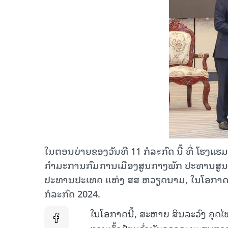
ໃນຕອນບ່າຍຂອງວັນທີ 11 ກໍລະກົດ ນີ້ ທີ່ ໂຮ
ກໍາມະການກົມການເມືອງສູນກາງພັກ ປະທານສູນກາ
ປະທານປະເທດ ແຫ່ງ ສສ ຫວຽດນາມ, ໃນໂອກາດເດີ
ກໍລະກົດ 2024.
ໃນໂອກາດນີ້, ສະຫາຍ ສິນລະວົງ ຄຸດ