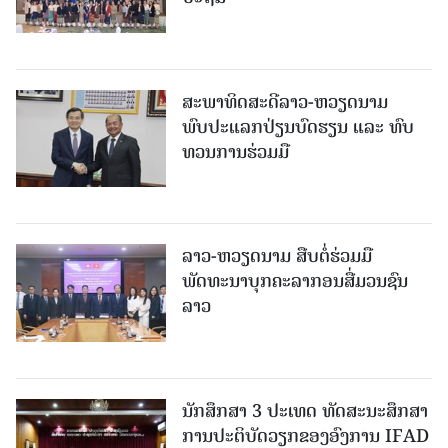
ສະພາທິດສະດີລາວ-ຫວຽດນາມ
ພົບປະແລກປ່ຽນບົດຮຽນ ແລະ ທົບ
ທວນການຮ່ວມມື
ລາວ-ຫວຽດ​ນາມ ສືບ​ຕໍ່​ຮ່ວມ​ມື
ພັດທະນາບຸກຄະລາກອນສື່ມວນຊົນ
ລາວ
ນັກສຶກສາ 3 ປະເທດ ທັດ​ສະ​ນະ​ສຶກ​ສາ
ການປະຕິບັດວຽກຂອງອົງການ IFAD