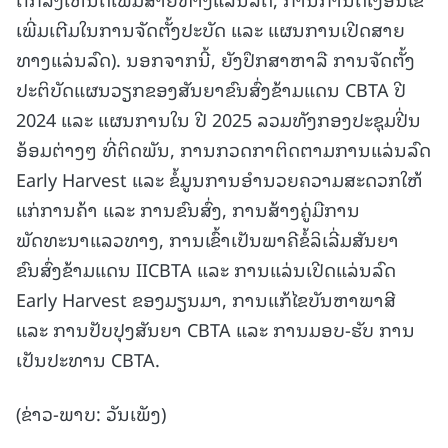
ເພີ່ມເຕີມໃນການຈັດຕັ້ງປະບັດ ແລະ ແຜນການເປີດສາຍ
ທາງແລ່ນລົດ). ນອກຈາກນີ້, ຍັງປຶກສາຫາລື ການຈັດຕັ້ງ
ປະຕິບັດແຜນວຽກຂອງສັນຍາຂົນສົ່ງຂ້າມແດນ CBTA ປີ
2024 ແລະ ແຜນການໃນ ປີ 2025 ລວມທັງກອງປະຊຸມປີ່ນ
ອ້ອມຕ່າງໆ ທີ່ຕິດພັນ, ການກວດກາຕິດຕາມການແລ່ນລົດ
Early Harvest ແລະ ຂໍ້ມູນການອຳນວຍຄວາມສະດວກໃຫ້
ແກ່ການຄ້າ ແລະ ການຂົນສົ່ງ, ການສ້າງຄູ່ມືການ
ພັດທະນາແລວທາງ, ການເຂົ້າເປັນພາຄີຂໍ້ລິເລີ່ມສັນຍາ
ຂົນສົ່ງຂ້າມແດນ IICBTA ແລະ ການແລ່ນເປີດແລ່ນລົດ
Early Harvest ຂອງມຽນມາ, ການແກ້ໄຂບັນຫາພາສີ
ແລະ ການປັບປຸງສັນຍາ CBTA ແລະ ການມອບ-ຮັບ ການ
ເປັນປະທານ CBTA.
(ຂ່າວ-ພາບ: ວັນເພັງ)