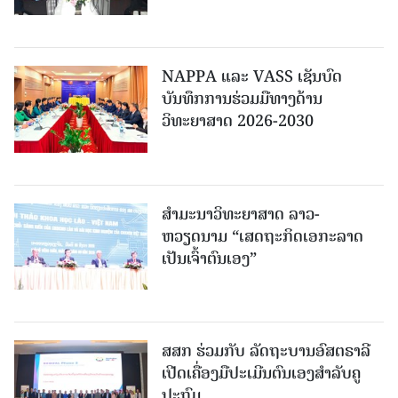
NAPPA ແລະ VASS ເຊັນບົດ
ບັນທຶກການຮ່ວມມືທາງດ້ານ
ວິທະຍາສາດ 2026-2030
ສຳມະນາວິທະຍາສາດ ລາວ-
ຫວຽດນາມ “ເສດຖະກິດເອກະລາດ
ເປັນເຈົ້າຕົນເອງ”
ສສກ ຮ່ວມກັບ ລັດຖະບານອົສຕຣາລີ
ເປີດເຄື່ອງມືປະເມີນຕົນເອງສຳລັບຄູ
ປະຖົມ