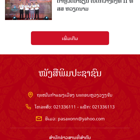
ຕຳຫຼວດອາຊຽນ ເປີດກວ້າງຄັ້ງທີ II ທີ່
ສສ ຫວຽດນາມ
ເພີ່ມເຕີມ
ໜັງສືພິມປະຊາຊົນ
ຖະໜົນກຳແພງເມືອງ ນະຄອນຫຼວງວຽງຈັນ
ໂທລະສັບ: 021336111 - ແຟັກ: 021336113
ອີເມວ:
pasaxonn@yahoo.com
ສຳ​ນັກ​ຂ່າວ​ສານ​ທີ່​ສຳ​ຄັນ​