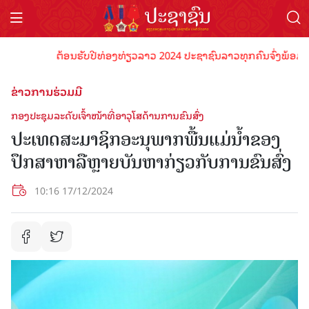
ຕ້ອນຮັບປີທ່ອງທ່ຽວລາວ 2024 ປະຊາຊົນລາວທຸກຄົນຈົ່ງພ້ອມເປັນເຈົ
ຂ່າວການຮ່ວມມື
ກອງປະຊຸມລະດັບເຈົ້າໜ້າທີ່ອາວຸໂສດ້ານການຂົນສົ່ງ
ປະເທດສະມາຊິກອະນຸພາກພື້ນແມ່ນໍ້າຂອງ
ປຶກສາຫາລືຫຼາຍບັນຫາກ່ຽວກັບການຂົນສົ່ງ
10:16 17/12/2024