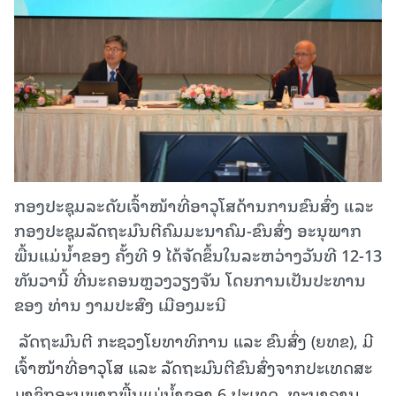
ກອງປະຊຸມລະດັບເຈົ້າໜ້າທີ່ອາວຸໂສດ້ານການຂົນສົ່ງ ແລະ
ກອງປະຊຸມລັດຖະມົນຕີຄົມມະນາຄົມ-ຂົນສົ່ງ ອະນຸພາກ
ພື້ນແມ່ນ້ຳຂອງ ຄັ້ງທີ 9 ໄດ້ຈັດຂຶ້ນໃນລະຫວ່າງວັນທີ 12-13
ທັນວານີ້ ທີ່ນະຄອນຫຼວງວຽງຈັນ ໂດຍການເປັນປະທານ
ຂອງ ທ່ານ ງາມປະສົງ ເມືອງມະນີ
ລັດຖະມົນຕີ ກະຊວງໂຍທາທິການ ແລະ ຂົນສົ່ງ (ຍທຂ), ມີ
ເຈົ້າໜ້າທີ່ອາວຸໂສ ແລະ ລັດຖະມົນຕີຂົນສົ່ງຈາກປະເທດສະ
ມາຊິກອະນຸພາກພື້ນແມ່ນໍ້າຂອງ 6 ປະເທດ, ທະນາຄານ