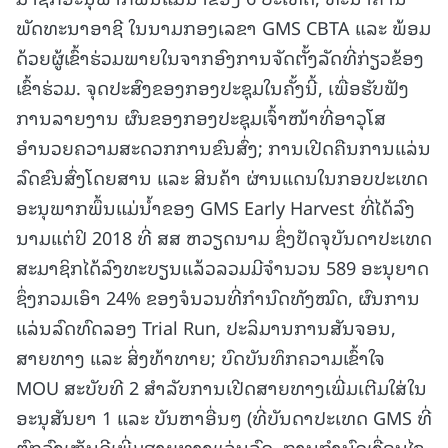
ພັດທະນາອາຊີ ໃນນາມກອງເລຂາ GMS CBTA ແລະ ພ້ອມ
ດ້ວຍຜູ້ເຂົ້າຮ່ວມພາຍໃນຈາກອົງການຈັດຕັ້ງລັດທີ່ກ່ຽວຂ້ອງ
ເຂົ້າຮ່ວມ. ຈຸດປະສົງຂອງກອງປະຊຸມໃນຄັ້ງນີ້, ເພື່ອຮັບຟັງ
ການລາຍງານ ຜົນຂອງກອງປະຊຸມເຈົ້າໜ້າທີ່ອາວຸໂສ
ອໍານວຍຄວາມສະດວກການຂົນສົ່ງ; ການເປີດຄືນການແລ່ນ
ລົດຂົນສົ່ງໂດຍສານ ແລະ ສິນຄ້າ ຜ່ານແດນໃນກອບປະເທດ
ອະນຸພາກພຶ້ນແມ່ນໍ້າຂອງ GMS Early Harvest ທີ່ໄດ້ລົງ
ນາມແຕ່ປິ 2018 ທີ່ ສສ ຫວຽດນາມ ຊຶ່ງປັດຈຸບັນດາປະເທດ
ສະມາຊິກໄດ້ລົງທະບຽນແລ້ວລວມມີຈຳນວນ 589 ອະນຸຍາດ
ຊຶ່ງກວມເອົາ 24% ຂອງຈໍນວນທີ່ກໍານົດທັງໝົດ, ຜົນການ
ແລ່ນລົດທົດລອງ Trial Run, ປະລິມານການສັນຈອນ,
ສາຍທາງ ແລະ ສິ່ງທ້າທາຍ; ບົດບັນທຶກຄວາມເຂົ້າໃຈ
MOU ສະບັບທີ 2 ສໍາລັບການເປີດສາຍທາງເພີ່ມເຕີມໃສ່ໃນ
ອະນຸສັນຍາ 1 ແລະ ບັນຫາອື່ນໆ (ທີ່ບັນດາປະເທດ GMS ທີ່
ຕົກລົງເຫັນດີເພີ່ມສາຍທາງແລ່ນລົດ, ການກໍານົດເງື່ອນໄຂ