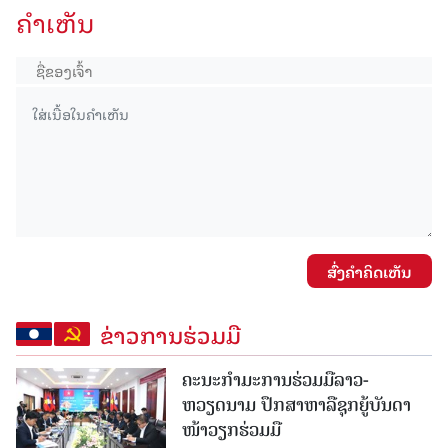
ຄໍາເຫັນ
ສົ່ງຄໍາຄິດເຫັນ
ຂ່າວການຮ່ວມມື
ຄະນະກໍາມະການຮ່ວມມືລາວ-
ຫວຽດນາມ ປຶກສາຫາລືຊຸກຍູ້ບັນດາ
ໜ້າວຽກຮ່ວມມື