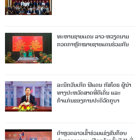
ທະຫານຊາຍເເດນ ລາວ-ຫວຽດນາມ
ກວດກາຫຼັກໝາຍຊາຍແດນຮ່ວມກັນ
ລະນຶກວັນເກີດ ຟິແດນ ກັສໂຕຣ ຜູ້ນຳ
ທາງປະຫວັດສາດທີ່ດີເດັ່ນ ແລະ
ກ້າແກ່ນຂອງການປະຕິວັດກູບາ
ຕຳຫຼວດລາວເຂົ້າຮ່ວມແຂ່ງຂັນກ໊ອບ