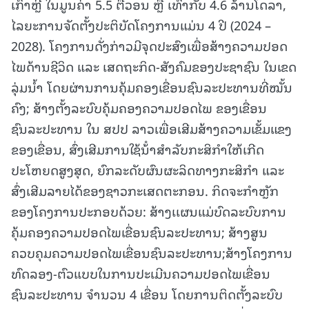
ເກົາຫຼີ ໃນມູນຄ່າ 5.5 ຕື້ວອນ ຫຼື ເທົ່າກັບ 4.6 ລ້ານໂດລາ,
ໄລຍະການຈັດຕັ້ງປະຕິບັດໂຄງການແມ່ນ 4 ປີ (2024 –
2028). ໂຄງການດັ່ງກ່າວມີຈຸດປະສົງເພື່ອສ້າງຄວາມປອດ
ໄພດ້ານຊີວິດ ແລະ ເສດຖະກິດ-ສັງຄົມຂອງປະຊາຊົນ ໃນເຂດ
ລຸ່ມນໍ້າ ໂດຍຜ່ານການຄຸ້ມຄອງເຂື່ອນຊົນລະປະທານທີ່ໝັ້ນ
ຄົງ; ສ້າງຕັ້ງລະບົບຄຸ້ມຄອງຄວາມປອດໄພ ຂອງເຂື່ອນ
ຊົນລະປະທານ ໃນ ສປປ ລາວເພື່ອເສີມສ້າງຄວາມເຂັ້ມແຂງ
ຂອງເຂື່ອນ, ສົ່ງເສີມການໃຊ້ນ້ໍາສໍາລັບກະສິກຳໃຫ້ເກີດ
ປະໂຫຍດສູງສຸດ, ຍົກລະດັບຜົນຜະລິດທາງກະສິກໍາ ແລະ
ສົ່ງເສີມລາຍໄດ້ຂອງຊາວກະເສດຕະກອນ. ກິດຈະກໍາຫຼັກ
ຂອງໂຄງການປະກອບດ້ວຍ: ສ້າງເເຜນແມ່ບົດລະບົບການ
ຄຸ້ມຄອງຄວາມປອດໄພເຂື່ອນຊົນລະປະທານ; ສ້າງສູນ
ຄວບຄຸມຄວາມປອດໄພເຂື່ອນຊົນລະປະທານ;ສ້າງໂຄງການ
ທົດລອງ-ຕົວແບບໃນການປະເມີນຄວາມປອດໄພເຂື່ອນ
ຊົນລະປະທານ ຈໍານວນ 4 ເຂື່ອນ ໂດຍການຕິດຕັ້ງລະບົບ