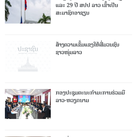
ແລະ 29 ປີ ສປປ ລາວ ເຂົ້າເປັນ
ສະມາຊິກອາຊຽນ
ສ້າງຄວາມເຂັ້ມແຂງໃຫ້ສື່ມວນຊົນ
ຊາວໜຸ່ມລາວ
ກອງປະຊຸມຄະນະກຳມະການຮ່ວມມື
ລາວ-ຫວຽດນາມ