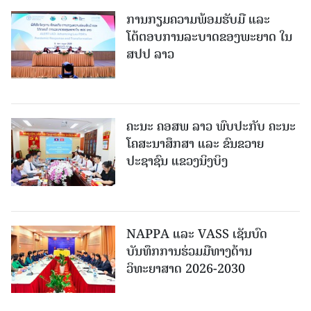
ການກຽມຄວາມພ້ອມຮັບມື ແລະ
ໂຕ້ຕອບການລະບາດຂອງພະຍາດ ໃນ
ສປປ ລາວ
ຄະນະ ຄອສພ ລາວ ພົບປະກັບ ຄະນະ
ໂຄສະນາສຶກສາ ແລະ ຂົນຂວາຍ
ປະຊາຊົນ ແຂວງນິງບິງ
NAPPA ແລະ VASS ເຊັນບົດ
ບັນທຶກການຮ່ວມມືທາງດ້ານ
ວິທະຍາສາດ 2026-2030