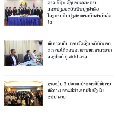
ລາວ-ຍີ່ປຸ່ນ ລົງນາມເອກະສານ
ແລກປ່ຽນສະບັບປັບປຸງສໍາລັບ
ໂຄງການປັບປຸງສະໜາມບິນສາກົນວັດ
ໄຕ
ທົບທວນຄືນ ການຈັດຕັ້ງປະຕິບັດມາດ
ຕະການໂຕ້ຕອບສະພາບພະຍາດໝາກ
ແດງໃຫຍ່ ຢູ່ ສປປ ລາວ
ຊາວໜຸ່ມ 3 ປະເທດນຳສະເໜີວິທີການ
ພັດທະນາກະສິກຳແບບຍືນຍົງ ໃນ
ສປປ ລາວ