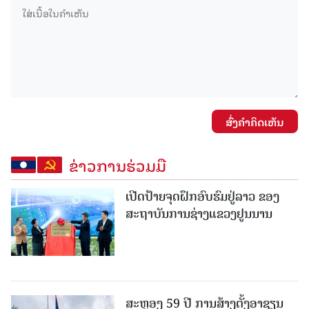
ສົ່ງຄໍາຄິດເຫັນ
ຂ່າວການຮ່ວມມື
ເປີດປ້າຍຈຸດຝຶກອົບຮົມຢູ່ລາວ ຂອງ
ສະຖາບັນການຊ່າງແຂວງຢູນນານ
ສະຫຼອງ 59 ປີ ການສ້າງຕັ້ງອາຊຽນ