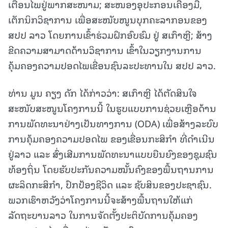
ເຕືອນໄພຢູ່ພາກສະໜາມ; ສະໜອງອຸປະກອນເຄື່ອງມື,
ເຕັກນິກວິຊາການ ເພື່ອສະໜັບໜູນບຸກຄະລາກອນຂອງ
ສປປ ລາວ ໂດຍການເຂົ້າຮ່ວມຝຶກອົບຮົມ ຢູ່ ສເກົາຫຼີ; ສ້າງ
ຂີດຄວາມສາມາດດ້ານວິຊາການ ເຂົ້າໃນວຽກງານການ
ຄຸ້ມຄອງຄວາມປອດໄພເຂື່ອນຊົນລະປະທານໃນ ສປປ ລາວ.
ທ່ານ ມູນ ຄຽງ ດັກ ໄດ້ກ່າວວ່າ: ສເກົາຫຼີ ໄດ້ຕັດສິນໃຈ
ສະໜັບສະໜູນໂຄງການນີ້ ໃນຮູບແບບການຊ່ວຍເຫຼືອດ້ານ
ການພັດທະນາຢ່າງເປັນທາງການ (ODA) ເພື່ອສ້າງລະບົບ
ການຄຸ້ມຄອງຄວາມປອດໄພ ຂອງເຂື່ອນກະສິກຳ ທີ່ດໍາເນີນ
ຢູ່ລາວ ແລະ ສົ່ງເສີມການພັດທະນາແບບຍືນຍົງຂອງຊຸມຊົນ
ທ້ອງຖິ່ນ ໂດຍຮັບປະກັນຄວາມໝັ້ນຄົງຂອງພື້ນຖານການ
ຜະລິດກະສິກຳ, ປົກປ້ອງຊີວິດ ແລະ ຊັບສິນຂອງປະຊາຊົນ.
ພວກເຮົາຫວັງວ່າໂຄງການນີ້ຈະສ້າງພື້ນຖານໃຫ້ແກ່
ລັດຖະບານລາວ ໃນການຈັດຕັ້ງປະຕິບັດການຄຸ້ມຄອງ