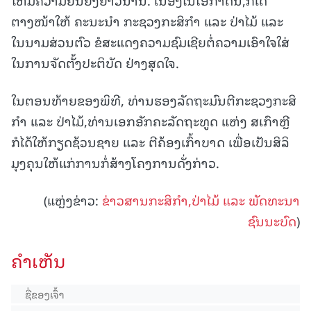
ຕາງໜ້າໃຫ້ ຄະນະນໍາ ກະຊວງກະສິກຳ ແລະ ປ່າໄມ້ ແລະ
ໃນນາມສ່ວນຕົວ ຂໍສະແດງຄວາມຊົມເຊີຍຕໍ່ຄວາມເອົາໃຈໃສ່
ໃນການຈັດຕັ້ງປະຕິບັດ ຢ່າງສຸດໃຈ.
ໃນຕອນທ້າຍຂອງພິທີ, ທ່ານຮອງລັດຖະມົນຕີກະຊວງກະສິ
ກໍາ ແລະ ປ່າໄມ້,ທ່ານເອກອັກຄະລັດຖະທູດ ແຫ່ງ ສເກົາຫຼີ
ກໍໄດ້ໃຫ້ກຽດຊ້ວນຊາຍ ແລະ ຕີຄ້ອງເກົ້າບາດ ເພື່ອເປັນສິລິ
ມຸງຄຸນໃຫ້ແກ່ການກໍ່ສ້າງໂຄງການດັ່ງກ່າວ.
(ແຫຼ່ງຂ່າວ:
ຂ່າວສານກະສິກໍາ,ປ່າໄມ້ ແລະ ພັດທະນາ
ຊົນນະບົດ
)
ຄໍາເຫັນ