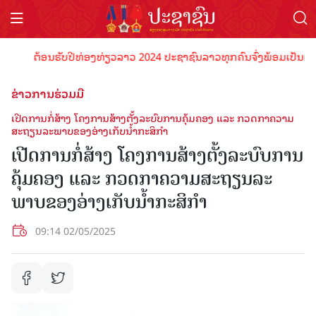
ຕ້ອນຮັບປີທ່ອງທ່ຽວລາວ 2024 ປະຊາຊົນລາວທຸກຄົນຈົ່ງພ້ອມເປັນເຈົ້າພາບ
ຂ່າວການຮ່ວມມື
ເປີດການກໍ່ສ້າງ ໂຄງການສ້າງຕັ້ງລະບົບການຄຸ້ມຄອງ ແລະ ກວດກາຄວາມ
ສະຖຽນລະພາບຂອງອ່າງເກັບນໍ້າກະສິກໍາ
ເປີດການກໍ່ສ້າງ ໂຄງການສ້າງຕັ້ງລະບົບການ
ຄຸ້ມຄອງ ແລະ ກວດກາຄວາມສະຖຽນລະ
ພາບຂອງອ່າງເກັບນໍ້າກະສິກໍາ
09:14 02/05/2025