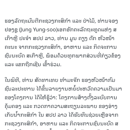
ຮອງລັດຖະມົນຕີກະຊວງກະສິກໍາ ແລະ ປ່າໄມ້, ທ່ານຈອງ
ຢອງຊູ (Jung Yung-soo)ເອກອັກຄະລັດຖະທູດແຫ່ງ ສ
ເກົາຫຼີ ປະຈໍາ ສປປ ລາວ, ທ່ານ ມູນ ຄຽງ ດັກ ຫົວໜ້າ
ຄະນະ ຈາກກະຊວງກະສິກໍາ, ອາຫານ ແລະ ກິດຈະການ
ຊົນນະບົດ ສເກົາຫຼີ, ພ້ອມດ້ວຍທຸກພາກສ່ວນທີ່ກ່ຽວຂ້ອງ
ແລະ ແຂກຖືກເຊີນ ເຂົ້າຮ່ວມ.
ໃນພິທີ, ທ່ານ ສັດທາເທບ ທໍາມະຈັກ ຮອງຫົວໜ້າກົມ
ຊົນລະປະທານ ໄດ້ຂຶ້ນລາຍງານຫຍໍ້ປະຫວັດຄວາມເປັນມາ
ຂອງໂຄງການ ໄດ້ໃຫ້ຮູ້ວ່າ: ໂຄງການສ້າງຕັ້ງລະບົບການ
ຄຸ້ມຄອງ ແລະ ກວດກາຄວາມສະຖຽນລະພາບ ຂອງອ່າງ
ເກັບນໍ້າກະສິກໍາ ໃນ ສປປ ລາວ ໄດ້ຮັບທຶນຊ່ວຍເຫຼືອຈາກ
ກະຊວງກະສິກໍາ, ອາຫານ ແລະ ກິດຈະການຊົນນະບົດ ສ