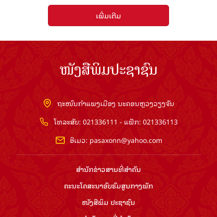
ເພີ່ມເຕີມ
ໜັງສືພິມປະຊາຊົນ
ຖະໜົນກຳແພງເມືອງ ນະຄອນຫຼວງວຽງຈັນ
ໂທລະສັບ: 021336111 - ແຟັກ: 021336113
ອີເມວ:
pasaxonn@yahoo.com
ສຳ​ນັກ​ຂ່າວ​ສານ​ທີ່​ສຳ​ຄັນ​
ຄະນະໂຄສະນາອົບຮົມ​ສູນ​ກາງ​ພັກ
ໜັງສືພິມ ປະ​ຊາ​ຊົນ