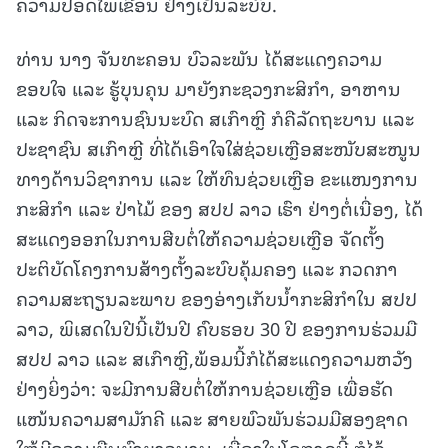
ຄວາມປອດໄພເຂື່ອນ ຢ່າງເປັນລະບົບ.
ທ່ານ ນາງ ຈັນທະຄອນ ບົວລະພັນ ໄດ້ສະແດງຄວາມ
ຂອບໃຈ ແລະ ຮູ້ບຸນຄຸນ ມາຍັງກະຊວງກະສິກໍາ, ອາຫານ
ແລະ ກິດຈະການຊົນນະບົດ ສເກົາຫຼີ ກໍຄືລັດຖະບານ ແລະ
ປະຊາຊົນ ສເກົາຫຼີ ທີ່ໄດ້ເອົາໃຈໃສ່ຊ່ວຍເຫຼືອສະໜັບສະໜູນ
ທາງດ້ານວິຊາການ ແລະ ໃຫ້ທຶນຊ່ວຍເຫຼືອ ຂະແໜງການ
ກະສິກໍາ ແລະ ປ່າໄມ້ ຂອງ ສປປ ລາວ ເຮົາ ຢ່າງຕໍ່ເນື່ອງ, ໄດ້
ສະແດງອອກໃນການສືບຕໍ່ໃຫ້ຄວາມຊ່ວຍເຫຼືອ ຈັດຕັ້ງ
ປະຕິບັດໂຄງການສ້າງຕັ້ງລະບົບຄຸ້ມຄອງ ແລະ ກວດກາ
ຄວາມສະຖຽນລະພາບ ຂອງອ່າງເກັບນໍ້າກະສິກໍາໃນ ສປປ
ລາວ, ພິເສດໃນປີນີ້ເປັນປີ ຄົບຮອບ 30 ປີ ຂອງການຮ່ວມມື
ສປປ ລາວ ແລະ ສເກົາຫຼີ,ພ້ອມນີ້ກໍໄດ້ສະແດງຄວາມຫວັງ
ຢ່າງຍິ່ງວ່າ: ຈະມີການສືບຕໍ່ໃຫ້ການຊ່ວຍເຫຼືອ ເພື່ອຮັດ
ແໜ້ນຄວາມສາມັກຄີ ແລະ ສາຍພົວພັນຮ່ວມມືສອງຊາດ
ໃຫ້ມີຄວາມຍືນຍົງຍາວນານ. ເນື່ອງໃນໂອກາດນີ້,ກໍໄດ້