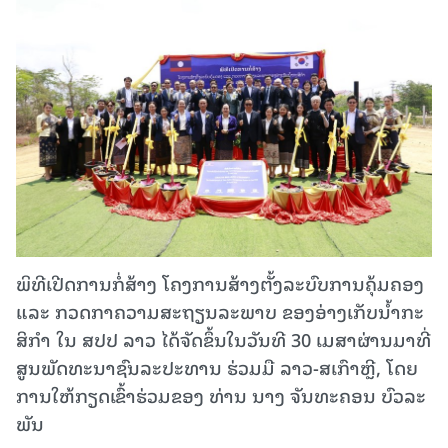
ພິທີເປີດການກໍ່ສ້າງ ໂຄງການສ້າງຕັ້ງລະບົບການຄຸ້ມຄອງ
ແລະ ກວດກາຄວາມສະຖຽນລະພາບ ຂອງອ່າງເກັບນໍ້າກະ
ສິກໍາ ໃນ ສປປ ລາວ ໄດ້ຈັດຂຶ້ນໃນວັນທີ 30 ເມສາຜ່ານມາທີ່
ສູນພັດທະນາຊົນລະປະທານ ຮ່ວມມື ລາວ-ສເກົາຫຼີ, ໂດຍ
ການໃຫ້ກຽດເຂົ້າຮ່ວມຂອງ ທ່ານ ນາງ ຈັນທະຄອນ ບົວລະ
ພັນ