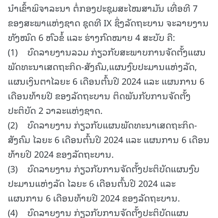
ນຳເຂົ້າພິຈາລະນາ ຕໍ່ກອງປະຊຸມສະໄໝສາມັນ ເທື່ອທີ 7
ຂອງສະພາແຫ່ງຊາດ ຊຸດທີ IX ຊຶ່ງລັດຖະບານ ຈະລາຍງານ
ທັງໝົດ 6 ຫົວຂໍ້ ແລະ ຮ່າງກົດໝາຍ 4 ສະບັບ ຄື:
(1) ບົດລາຍງານລວມ ກ່ຽວກັບສະພາບການຈັດຕັ້ງແຜນ
ພັດທະນາເສດຖະກິດ-ສັງຄົມ,ແຜນງົບປະມານແຫ່ງລັດ,
ແຜນເງິນຕາໄລຍະ 6 ເດືອນຕົ້ນປີ 2024 ແລະ ແຜນການ 6
ເດືອນທ້າຍປີ ຂອງລັດຖະບານ ຕິດພັນກັບການຈັດຕັ້ງ
ປະຕິບັດ 2 ວາລະແຫ່ງຊາດ.
(2) ບົດລາຍງານ ກ່ຽວກັບແຜນພັດທະນາເສດຖະກິດ-
ສັງຄົມ ໄລຍະ 6 ເດືອນຕົ້ນປີ 2024 ແລະ ແຜນການ 6 ເດືອນ
ທ້າຍປີ 2024 ຂອງລັດຖະບານ.
(3) ບົດລາຍງານ ກ່ຽວກັບການຈັດຕັ້ງປະຕິບັດແຜນງົບ
ປະມານແຫ່ງລັດ ໄລຍະ 6 ເດືອນຕົ້ນປີ 2024 ແລະ
ແຜນການ 6 ເດືອນທ້າຍປີ 2024 ຂອງລັດຖະບານ.
(4) ບົດລາຍງານ ກ່ຽວກັບການຈັດຕັ້ງປະຕິບັດແຜນ