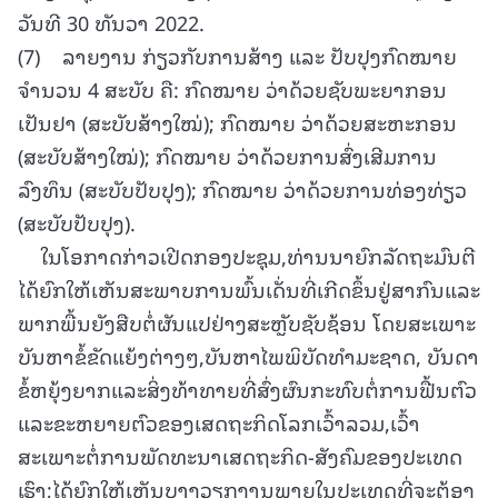
ວັນທີ 30 ທັນວາ 2022.
(7) ລາຍງານ ກ່ຽວກັບການສ້າງ ແລະ ປັບປຸງກົດໝາຍ
ຈຳນວນ 4 ສະບັບ ຄື: ກົດໝາຍ ວ່າດ້ວຍຊັບພະຍາກອນ
ເປັນຢາ (ສະບັບສ້າງໃໝ່); ກົດໝາຍ ວ່າດ້ວຍສະຫະກອນ
(ສະບັບສ້າງໃໝ່); ກົດໝາຍ ວ່າດ້ວຍການສົ່ງເສີມການ
ລົງທຶນ (ສະບັບປັບປຸງ); ກົດໝາຍ ວ່າດ້ວຍການທ່ອງທ່ຽວ
(ສະບັບປັບປຸງ).
ໃນໂອກາດກ່າວເປີດກອງປະຊຸມ,ທ່ານນາຍົກລັດຖະມົນຕີ
ໄດ້ຍົກໃຫ້ເຫັນສະພາບການພົ້ນເດັ່ນທີ່ເກີດຂຶ້ນຢູ່ສາກົນແລະ
ພາກພື້ນຍັງສືບຕໍ່ຜັນແປຢ່າງສະຫຼັບຊັບຊ້ອນ ໂດຍສະເພາະ
ບັນຫາຂໍ້ຂັດແຍ້ງຕ່າງໆ,ບັນຫາໄພພິບັດທຳມະຊາດ, ບັນດາ
ຂໍ້ຫຍຸ້ງຍາກແລະສິ່ງທ້າທາຍທີ່ສົ່ງຜົນກະທົບຕໍ່ການຟື້ນຕົວ
ແລະຂະຫຍາຍຕົວຂອງເສດຖະກິດໂລກເວົ້າລວມ,ເວົ້າ
ສະເພາະຕໍ່ການພັດທະນາເສດຖະກິດ-ສັງຄົມຂອງປະເທດ
ເຮົາ;ໄດ້ຍົກໃຫ້ເຫັນບາງວຽກງານພາຍໃນປະເທດທີ່ຈະຕ້ອງ