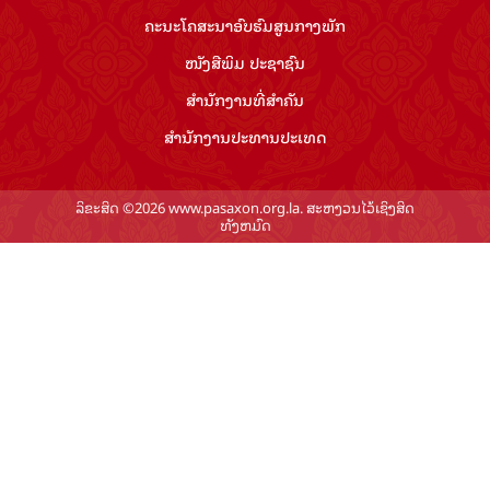
ຄະນະໂຄສະນາອົບຮົມ​ສູນ​ກາງ​ພັກ
ໜັງສືພິມ ປະ​ຊາ​ຊົນ
ສຳ​ນັກ​ງານ​ທີ່​ສຳ​ຄັນ
ສຳ​ນັກ​ງານ​ປະ​ທານ​ປະ​ເທດ
ລິຂະສິດ ©2026 www.pasaxon.org.la. ສະຫງວນໄວ້ເຊິງສິດ
ທັງຫມົດ