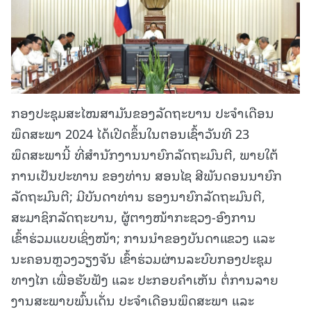
ກອງປະຊຸມສະໄໝສາມັນຂອງລັດຖະບານ ປະຈຳເດືອນ
ພຶດສະພາ 2024 ໄດ້ເປີດຂຶ້ນໃນຕອນເຊົ້າວັນທີ 23
ພຶດສະພານີ້ ທີ່ສໍານັກງານນາຍົກລັດຖະມົນຕີ, ພາຍໃຕ້
ການເປັນປະທານ ຂອງທ່ານ ສອນໄຊ ສີພັນດອນນາຍົກ
ລັດຖະມົນຕີ; ມີບັນດາທ່ານ ຮອງນາຍົກລັດຖະມົນຕີ,
ສະມາຊິກລັດຖະບານ, ຜູ້ຕາງໜ້າກະຊວງ-ອົງການ
ເຂົ້າຮ່ວມແບບເຊິ່ງໜ້າ; ການນໍາຂອງບັນດາແຂວງ ແລະ
ນະຄອນຫຼວງວຽງຈັນ ເຂົ້າຮ່ວມຜ່ານລະບົບກອງປະຊຸມ
ທາງໄກ ເພື່ອຮັບຟັງ ແລະ ປະກອບຄຳເຫັນ ຕໍ່ການລາຍ
ງານສະພາບພົ້ນເດັ່ນ ປະຈຳເດືອນພຶດສະພາ ແລະ