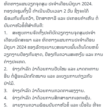
ທິດທາງແຜນວຽກຈຸດສຸມ ປະຈຳເດືອນມິຖຸນາ 2024.
ກອງປະຊຸມຄັ້ງນີ້ ດໍາເນີນເປັນເວລາ 2 ວັນ ຊຶ່ງຈະໄດ້
ພ້ອມກັນຄົ້ນຄວ້າ, ປຶກສາຫາລື ແລະ ປະກອບຄຳເຫັນ ຕໍ່
ບັນດາຫົວຂໍ້ທີ່ສໍາຄັນຄື:
1. ສະຫຼຸບການຈັດຕັ້ງປະຕິບັດວຽກງານຈຸດສຸມປະຈຳ
ເດືອນພຶດສະພາ ແລະ ທິດທາງແຜນການປະຈຳເດືອນ
ມິຖຸນາ 2024 ຂອງລັດຖະບານ;ສະພາບພົ້ນເດັ່ນໂດຍຫຍໍ້
ວຽກງານປ້ອງກັນຊາດ, ປ້ອງກັນຄວາມສະຫງົບ ແລະ ການ
ຕ່າງປະເທດ.
2. ຮ່າງດຳລັດ ວ່າດ້ວຍການປັບໃໝ ແລະ ມາດຕະການ
ອື່ນ ຕໍ່ຜູ້ລະເມີດກົດໝາຍ ແລະ ລະບຽບການກ່ຽວກັບ
ປ່າໄມ້.
3. ຮ່າງດຳລັດ ວ່າດ້ວຍການກວດກາແຮງງານ.
4. ຮ່າງດຳລັດ ວ່າດ້ວຍການສຶກສາພາກເອກະຊົນ.
5. ລາຍງານຄວາມພ້ອມບັນດາຫົວຂໍ້ ແລະ ເນື້ອໃນ ທີ່ຈະ