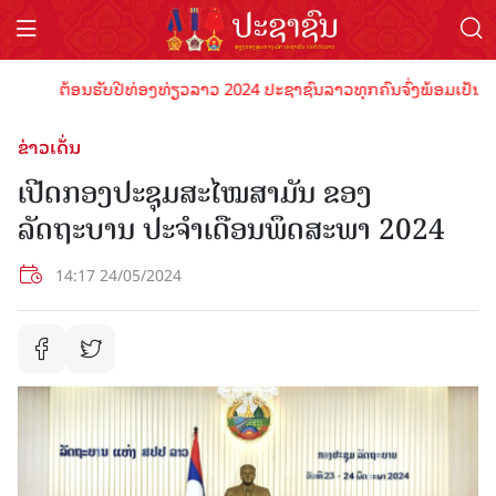
ຕ້ອນຮັບປີທ່ອງທ່ຽວລາວ 2024 ປະຊາຊົນລາວທຸກຄົນຈົ່ງພ້ອມເປັນເຈົ້າພາບ
ຂ່າວເດັ່ນ
ເປີດກອງປະຊຸມສະໄໝສາມັນ ຂອງ
ລັດຖະບານ ປະຈຳເດືອນພຶດສະພາ 2024
14:17 24/05/2024