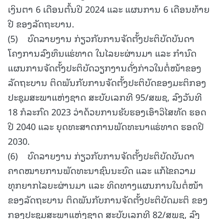
ເງິນຕາ 6 ເດືອນຕົ້ນປີ 2024 ແລະ ແຜນການ 6 ເດືອນທ້າຍ
ປີ ຂອງລັດຖະບານ.
(5) ບົດລາຍງານ ກ່ຽວກັບການຈັດຕັ້ງປະຕິບັດບັນດາ
ໂຄງການລົງທຶນແຮ່ທາດ ໃນໄລຍະຜ່ານມາ ແລະ ກຳນົດ
ແຜນການຈັດຕັ້ງປະຕິບັດວຽກງານດັ່ງກ່າວໃນຕໍ່ໜ້າຂອງ
ລັດຖະບານ ຕິດພັນກັບການຈັດຕັ້ງປະຕິບັດຂອງມະຕິກອງ
ປະຊຸມສະພາແຫ່ງຊາດ ສະບັບເລກທີ 95/ສພຊ, ລົງວັນທີ
18 ກໍລະກົດ 2023 ວ່າດ້ວຍການຮັບຮອງເອົາວິໄສທັດ ຮອດ
ປີ 2040 ແລະ ຍຸດທະສາດການພັດທະນາແຮ່ທາດ ຮອດປີ
2030.
(6) ບົດລາຍງານ ກ່ຽວກັບການຈັດຕັ້ງປະຕິບັດບັນດາ
ຄາດໝາຍການພັດທະນາຊົນນະບົດ ແລະ ແກ້ໄຂຄວາມ
ທຸກຍາກໄລຍະຜ່ານມາ ແລະ ທິດທາງແຜນການໃນຕໍ່ໜ້າ
ຂອງລັດຖະບານ ຕິດພັນກັບການຈັດຕັ້ງປະຕິບັດມະຕິ ຂອງ
ກອງປະຊຸມສະພາແຫ່ງຊາດ ສະບັບເລກທີ 82/ສພຊ, ລົງ