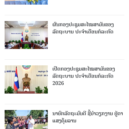
ຜົນກອງປະຊຸມສະໄໝສາມັນຂອງ
ລັດຖະບານ ປະຈຳເດືອນກໍລະກົດ
ເປີດກອງປະຊຸມສະໄໝສາມັນຂອງ
ລັດຖະບານ ປະຈໍາເດືອນກໍລະກົດ
2026
ນາຍົກລັດຖະມົນຕີ ຊີ້ນຳວຽກງານ ຢູ່ຕາ
ແສງຕຸ້ມລານ