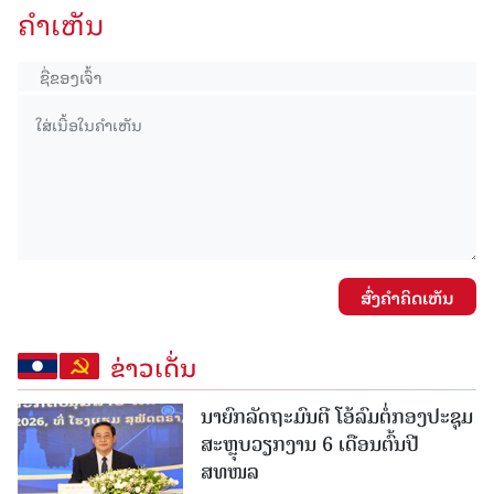
ຄໍາເຫັນ
ສົ່ງຄໍາຄິດເຫັນ
ຂ່າວເດັ່ນ
ນາຍົກລັດຖະມົນຕີ ໂອ້ລົມຕໍ່ກອງປະຊຸມ
ສະຫຼຸບວຽກງານ 6 ເດືອນຕົ້ນປີ
ສທໜລ