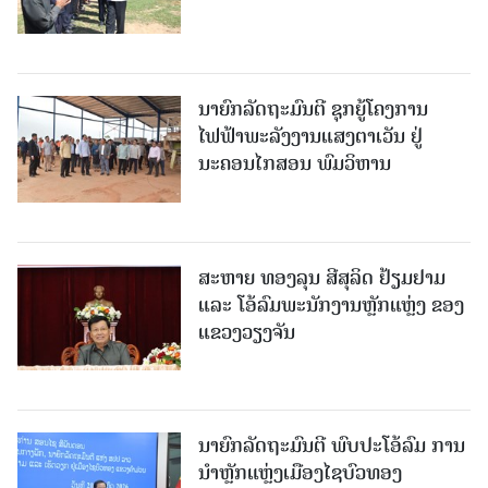
ນາຍົກລັດຖະມົນຕີ ຊຸກຍູ້ໂຄງການ
ໄຟຟ້າພະລັງງານແສງຕາເວັນ ຢູ່
ນະຄອນໄກສອນ ພົມວິຫານ
ສະຫາຍ ທອງລຸນ ສີສຸລິດ ຢ້ຽມຢາມ
ແລະ ໂອ້ລົມພະນັກງານຫຼັກແຫຼ່ງ ຂອງ
ແຂວງວຽງຈັນ
ນາຍົກລັດຖະມົນຕີ ພົບປະໂອ້ລົມ ການ
ນຳຫຼັກແຫຼ່ງເມືອງໄຊບົວທອງ