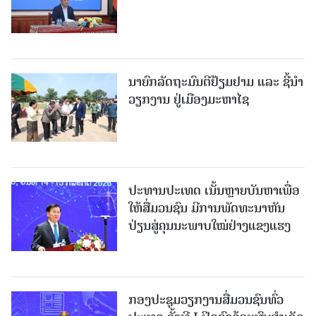
ນາຍົກລັດຖະມົນຕີຢ້ຽມຢາມ ແລະ ຊີ້ນຳ
ວຽກງານ ຢູ່ເມືອງມະຫາໄຊ
ປະທານປະເທດ ເນັ້ນຫຼາຍບັນຫາເພື່ອ
ໃຫ້ສື່ມວນຊົນ ມີການພັດທະນາຫັນ
ປ່ຽນສູ່ຄຸນນະພາບໃໝ່ຢ່າງແຂງແຮງ
ກອງປະຊຸມວຽກງານສື່ມວນຊົນທົ່ວ