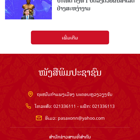
ປະເທດ ຄັ້ງທີ I ປິດລົງດ້ວຍຜົນສໍາເລັດ
ຢ່າງສະຫງ່າງາມ
ເພີ່ມເຕີມ
ໜັງສືພິມປະຊາຊົນ
ຖະໜົນກຳແພງເມືອງ ນະຄອນຫຼວງວຽງຈັນ
ໂທລະສັບ: 021336111 - ແຟັກ: 021336113
ອີເມວ:
pasaxonn@yahoo.com
ສຳ​ນັກ​ຂ່າວ​ສານ​ທີ່​ສຳ​ຄັນ​