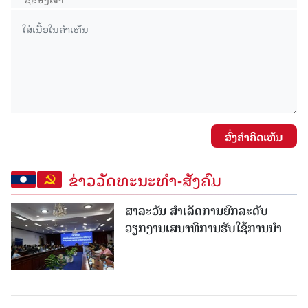
ສົ່ງຄໍາຄິດເຫັນ
ຂ່າວວັດທະນະທຳ-ສັງຄົມ
ສາລະວັນ ສໍາເລັດການຍົກລະດັບ
ວຽກງານເສນາທິການຮັບໃຊ້ການນໍາ