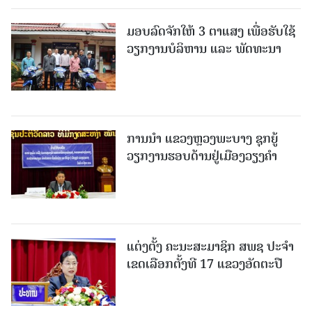
ມອບລົດຈັກໃຫ້ 3 ຕາແສງ ເພື່ອຮັບໃຊ້
ວຽກງານບໍລິຫານ ແລະ ພັດທະນາ
ການນຳ ແຂວງຫຼວງພະບາງ ຊຸກຍູ້
ວຽກງານຮອບດ້ານຢູ່ເມືອງວຽງຄໍາ
ແຕ່ງຕັ້ງ ຄະນະສະມາຊິກ ສພຊ ປະຈຳ
ເຂດເລືອກຕັ້ງທີ 17 ແຂວງອັດຕະປື