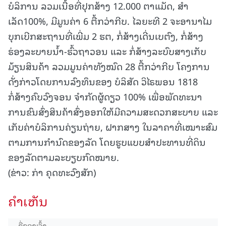
ບໍລິການ ລວມເນື້ອທີ່ປຸກສ້າງ 12.000 ຕາແມັດ, ສໍາ
ເລັດ100%, ມີມູນຄ່າ 6 ຕື້ກວ່າກີບ. ໄລຍະທີ 2 ຈະອານາໄມ
ບຸກເບີກສະຖານທີ່ເພີ່ມ 2 ຮຕ, ກໍ່ສ້າງເດີ່ນເບຕົງ, ກໍ່ສ້າງ
ຮ່ອງລະບາຍນໍ້າ-ຮົ້ວຖາວອນ ແລະ ກໍ່ສ້າງລະບົບສາງເກັບ
ມ້ຽນສິນຄ້າ ລວມມູນຄ່າທັງໝົດ 28 ຕື້ກວ່າກີບ ໂຄງການ
ດັ່ງກ່າວໂດຍການລົງທຶນຂອງ ບໍລິສັດ ວິໄຣພອນ 1818
ກໍ່ສ້າງຄົບວົງຈອນ ຈໍາກັດຜູ້ດຽວ 100% ເພື່ອພັດທະນາ
ການຂົນສົ່ງສິນຄ້າສົ່ງອອກໃຫ້ມີຄວາມສະດວກສະບາຍ ແລະ
ເກັບຄ່າບໍລິການຄ່ຽນຖ່າຍ, ຝາກສາງ ໃນລາຄາທີ່ເໝາະສົມ
ຕາມການກໍານົດຂອງລັດ ໂດຍຮູບແບບສໍາປະທານທີ່ດິນ
ຂອງລັດຕາມລະບຽບກົດໝາຍ.
(ຂ່າວ: ກ່າ ຄຸດທະວົງສັກ)
ຄໍາເຫັນ