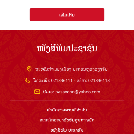
ເພີ່ມເຕີມ
ໜັງສືພິມປະຊາຊົນ
ຖະໜົນກຳແພງເມືອງ ນະຄອນຫຼວງວຽງຈັນ
ໂທລະສັບ: 021336111 - ແຟັກ: 021336113
ອີເມວ:
pasaxonn@yahoo.com
ສຳ​ນັກ​ຂ່າວ​ສານ​ທີ່​ສຳ​ຄັນ​
ຄະນະໂຄສະນາອົບຮົມ​ສູນ​ກາງ​ພັກ
ໜັງສືພິມ ປະ​ຊາ​ຊົນ