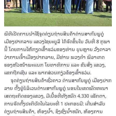
ພິທີເປີດການນຳໃຊ້ຈຸດຄ່ຽນຖ່າຍສິນຄ້າດ່ານສາກົນພູດູ່
ເມືອງປາກລາຍ ແຂວງໄຊຍະບູລີ ໄດ້ຈັດຂຶ້ນໃນ ວັນທີ່ 8 ກຸພາ
ນີ້ ໂດຍການໃຫ້ກຽດເຂົ້າຮວ່ມຂອງທ່ານ ບຸນຫຼາຍ ວົງດາລາ
ວ່າການເຈົ້າເມືອງປາກລາຍ, ມີທ່ານ ພວງຄຳ ພິລາເກດ
ຮອງຫົວໜ້າພະແນກ ໂຍທາທິການ ແລະ ຂົນສົ່ງ ແຂວງ,
ແຂກຖືກເຊີນ ແລະ ພາກສ່ວນກຽ່ວຂ້ອງເຂົ້າຮວ່ມ.
ຈຸດຄ່ຽນຖ່າຍສິນຄ້າຊົ່ວຄາວ ດ່ານສາກົນພູດູ່ ເມືອງປາກ
ລາຍ ຕັ້ງຢູ່ບໍລິເວນດ່ານສາກົນພູດູ່ ນອນໃນເຂດພັດທະນາ
ເສດຖະກິດຂອງແຂວງ, ມີເນື້ອທີ່ທັງໝົດ 4.330 ແຮັກຕາ,
ການຈັດຕັ້ງປະຕິບັດໃນໄລຍະທີ່ 1 ປະກອບມີ: ເດີ່ນສຳລັບ
ຄ່ຽນຖ່າຍສິນຄ້າ, ຫ້ອງນໍ້າ, ຊິງຊັ່ງນໍ້າໜັກ, ຫ້ອງການ