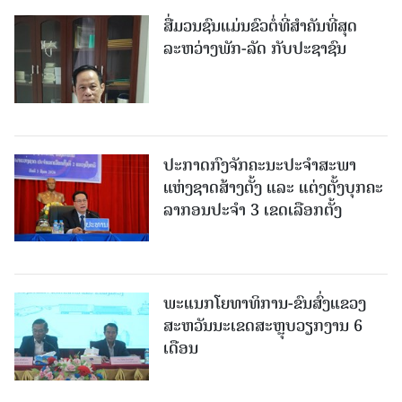
ສື່ມວນຊົນແມ່ນຂົວຕໍ່ທີ່ສໍາຄັນທີ່ສຸດ
ລະຫວ່າງພັກ-ລັດ ກັບປະຊາຊົນ
ປະກາດກົງຈັກຄະນະປະຈໍາສະພາ
ແຫ່ງຊາດສ້າງຕັ້ງ ແລະ ແຕ່ງຕັ້ງບຸກຄະ
ລາກອນປະຈໍາ 3 ເຂດເລືອກຕັ້ງ
ພະແນກໂຍທາທິການ-ຂົນສົ່ງແຂວງ
ສະຫວັນນະເຂດສະຫຼຸບວຽກງານ 6
ເດືອນ