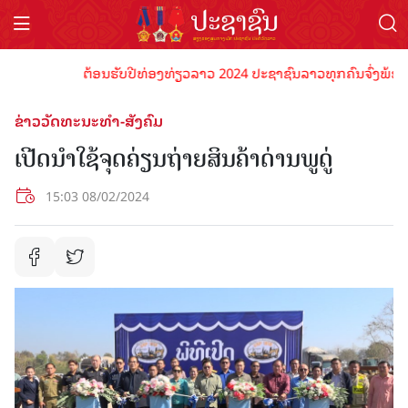
ຕ້ອນຮັບປີທ່ອງທ່ຽວລາວ 2024 ປະຊາຊົນລາວທຸກຄົນຈົ່ງພ້ອມເປັນເ
ຂ່າວວັດທະນະທຳ-ສັງຄົມ
ເປີດນຳໃຊ້ຈຸດຄ່ຽນຖ່າຍສິນຄ້າດ່ານພູດູ່
15:03 08/02/2024