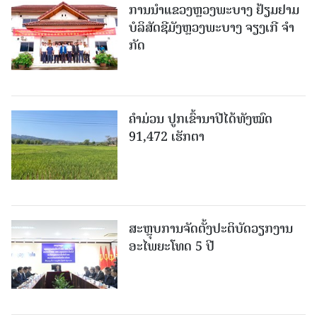
ການນຳແຂວງຫຼວງພະບາງ ຢ້ຽມ​ຢາມ
ບໍ​ລິ​ສັດຊີມັງຫຼວງພະບາງ ຈຽງເກີ ຈໍາ
ກັດ
ຄໍາມ່ວນ ປູກເຂົ້ານາປີໄດ້ທັງໝົດ
91,472 ເຮັກຕາ
ສະຫຼຸບການຈັດຕັ້ງປະຕິບັດວຽກງານ
ອະໄພຍະໂທດ 5 ປີ