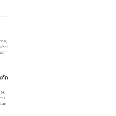
ການ,
ີທ່ານ
ວ່າ
າກັດ
ພ້ອມ
່ານ​
 ແລະ