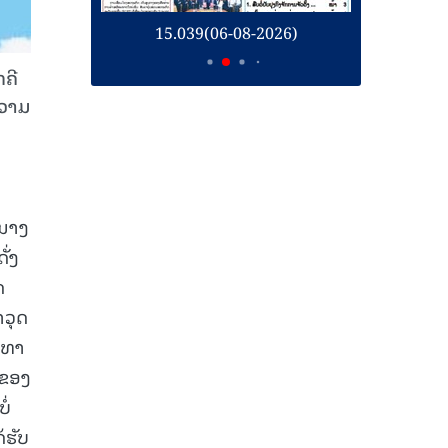
26)
15.039(06-08-2026)
1
ກຄີ
ຄວາມ
 ນາງ
ັ່ງ
ດ
າວຸດ
ບທາ
 ຂອງ
ໍ່
້ຮັບ