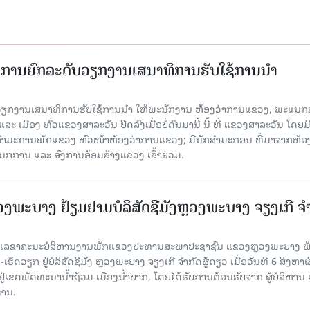
ັດການຍົກລະດັບວຽກງານເສນາທິການຮັບໃຊ້ການນໍາ
ັບວຽກງານເສນາທິການຮັບໃຊ້ການນໍາ ໃຫ້ພະນັກງານ ຫ້ອງວ່າການແຂວງ, ພະແນກ
 ເມືອງ ທົ່ວແຂວງສາລະວັນ ປິດລົງເມື່ອ​ບໍ່​ດົນ​ມາ​ນີ້ ນີ້ ທີ່ ແຂວງສາລະວັນ ໂດຍ​ມ
ກຳມະການພັກແຂວງ ຫົວໜ້າຫ້ອງວ່າການແຂວງ; ມີນັກສຳມະກອນ ທີ່ມາຈາກຫ້ອງ
ກການ ແລະ ອົງການອ້ອມຂ້າງແຂວງ ເຂົ້າຮ່ວມ.
ະບາງ ຢ້ຽມ​ຢາມບໍ​ລິ​ສັດຊີມັງຫຼວງພະບາງ ຈຽງເກີ ຈໍ
ົງ ເລ​ຂາ​ຄະ​ນະ​ບໍ​ລິ​ຫານ​ງານ​ພັກແຂວງປະທານສະພາປະຊາຊົນ ແຂວງຫຼວງພະບາງ 
ັດວຽກ ຢູ່ບໍລິສັດຊີມັງ ຫຼວງພະບາງ ຈຽງເກີ ຈໍາກັດຜູ້ດຽວ ເມື່ອ​ວັນ​ທີ 6 ສິງ​ຫາ​ຜ
ຕັ້ງຢູ່ເຂດພັດທະນານ້ຳຖ້ວມ ເມືອງນໍ້າບາກ, ໂດຍໄດ້ຮັບການຕ້ອນຮັບຈາກ ຜູ້ບໍລິຫານ
ານ.