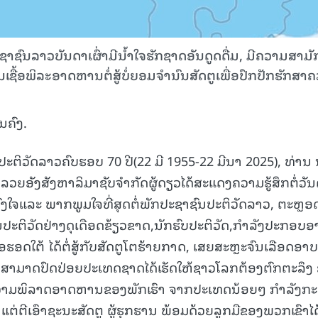
15.040(07-08-20
ຊົນລາວບັນດາເຜົ່າມີນ້ຳໃຈຮັກຊາດອັນດູດດື່ມ, ມີຄວາມສາມັ
ຊື້ອພິລະອາດຫານຕໍ່ສູ້ບໍ່ຍອມຈຳນົນສັດຕູເພື່ອປົກປັກຮັກສາ
ນຄົງ.
ປະຕິວັດລາວຄົບຮອບ 70 ປີ(22 ມີ 1955-22 ມີນາ 2025), ທ່ານ
ລວຍອັງສັງຫາລິມາຊັບຈຳກັດຜູ້ດຽວໄດ້ສະແດງຄວາມຮູ້ສຶກຕໍ່ວັນດ
ທະນົງໃຈແລະ ພາກພູມໃຈທີ່ສຸດຕໍ່ພັກປະຊາຊົນປະຕິວັດລາວ, ຕະຫຼອ
ປະຕິວັດຢ່າງດຸເດືອດຂ້ຽວຂາດ,ນັກຮົບປະຕິວັດ,ກໍາລັງປະກອບອ
ຮອດໃຕ້ ໄດ້ຕໍ່ສູ້ກັບສັດຕູໂຕຮ້າຍກາດ, ເສຍສະຫຼະຈົນເລືອດອາ
ດ ຈຶ່ງສາມາດປົດປ່ອຍປະເທດຊາດໄດ້ເຮັດໃຫ້ຊາວໂລກຕ້ອງຕົກຕະລຶງ
າມພິລາດອາດຫານຂອງພັກເຮົາ ຈາກປະເທດນ້ອຍໆ ກໍາລັງກະບ
່ຕີເອົາຊະນະສັດຕູ ຜູ້ຮຸກຮານ ພ້ອມດ້ວຍລູກມືຂອງພວກເຂົາໄດ