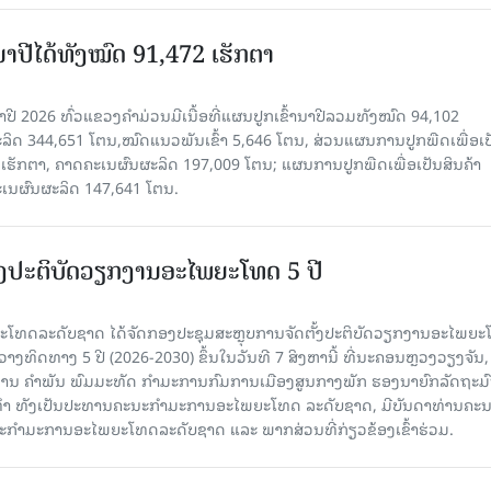
ານາປີໄດ້ທັງໝົດ 91,472 ເຮັກຕາ
າປີ 2026 ທົ່ວແຂວງຄໍາມ່ວນມີເນື້ອທີ່ແຜນປູກເຂົ້ານາປີລວມທັງໝົດ 94,102
ລິດ 344,651 ໂຕນ,ໝົດແນວພັນເຂົ້າ 5,646 ໂຕນ, ສ່ວນແຜນການປູກພືດເພື່ອເປ
ຮັກຕາ, ຄາດຄະເນຜົນຜະລິດ 197,009 ໂຕນ; ແຜນການປູກພືດເພື່ອເປັນສິນຄ້າ
ະເນຜົນຜະລິດ 147,641 ໂຕນ.
ັ້ງປະຕິບັດວຽກງານອະໄພຍະໂທດ 5 ປີ
ທດລະດັບຊາດ ໄດ້ຈັດກອງປະຊຸມສະຫຼຸບການຈັດຕັ້ງປະຕິບັດວຽກງານອະໄພຍ
ວາງທິດທາງ 5 ປີ (2026-2030) ຂຶ້ນໃນວັນທີ 7 ສິງຫານີ້ ທີ່ນະຄອນຫຼວງວຽງຈັນ
ານ ຄໍາພັນ ພົມມະທັດ ກຳມະການກົມການເມືອງສູນກາງພັກ ຮອງນາຍົກລັດຖະມົ
ິທຳ ທັງເປັນປະທານຄະນະກຳມະການອະໄພຍະໂທດ ລະດັບຊາດ, ມີບັນດາທ່ານຄະ
ກຳມະການອະໄພຍະໂທດລະດັບຊາດ ແລະ ພາກສ່ວນທີ່ກ່ຽວຂ້ອງເຂົ້າຮ່ວມ.