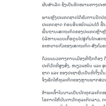
ຜົນສໍາເລັດ ຊຶ່ງເປັນຂີດໝາຍທາງປະຫ
ພາຍຫຼັງປະເທດຊາດໄດ້ຮັບການປົດປ່
ປະເທດຊາດ ກ່ອນອື່ນໝົດແມ່ນໄດ້ ຟື້
ພື້ນຖານເສດຖະກິດຂອງປະເທດຫຼ້າຫຼ
ບໍລິຫານແບບເກື້ອກູນໄປສູ່ກົນໄກເສດ
ຂະຫຍາຍຕົວຂອງເສດຖະກິດ-ສັງຄົມຂ
ດ້ວຍແນວທາງການເມືອງທີ່ຖືກຕ້ອງ ດ
ປະຕິວັດທີ່ສູງສົ່ງ, ໜຽວແໜ້ນ ແລະ 
ຊາດ ແລະ ຂອງປະຊາຊົນເປັນທີ່ຕັ້ງນັ້ນ
ຈຶ່ງເຮັດໃຫ້ທຸລະກິດຂອງຫຼາຍພາກສ່
ຂ້າພະເຈົ້າໃນນາມເປັນນັກທຸກລະກິດໝ
ໂອກາດໃຫ້ບັນດານັກທຸລະກິດລາວ, ຕ