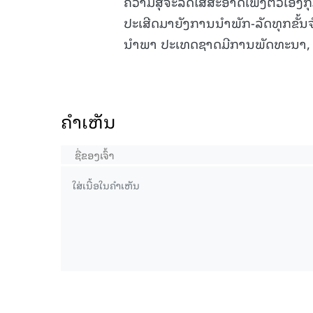
ຄວາມສຸຈະລິດໃສສະອາດເພິ່ງຕົວເອງກ
ປະເສີດມາຍັງການນຳພັກ-ລັດທຸກຂັ້ນຈ
ນຳພາ ປະເທດຊາດມີການພັດທະນາ, ຄວາ
ຄໍາເຫັນ