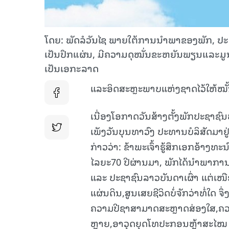
ໂດຍ: ພັດລໍວັນໄຊ ພາຍໃຕ້ການນຳພາຂອງພັກ, ປະຊາ
ເປັນປຶກແຜ່ນ, ມີຄວາມດຸໝັ່ນຂະຫຍັນພຽນແລະມູນເ
ເປັນເອກະລາດ
ແລະອິດສະຫຼະພາບແຫ່ງຊາດໄວ້ໃຫ້ໝັ້
ເນື່ອງໂອກາດວັນສ້າງຕັ້ງພັກປະຊາຊົນ
ເພັງວັນບຸນທາວົງ ປະທານບໍລິສັດມາຢູ່
ກ່າວວ່າ: ຂ້າພະເຈົ້າຮູ້ສຶກເອກອ້າງ
ໄລຍະ70 ປີຜ່ານມາ, ພັກໄດ້ນໍາພາການ
ແລະ ປະຊາຊົນລາວບັນດາເຜົ່າ ແຕ່ເໜືອ
ແຜ່ນດິນ,ສູນເສຍຊີວິດບໍ່ຈັກວ່າທໍ່ໃ
ຄວາມປີຊາສາມາດສະຫຼາດສ່ອງໃສ,ຄວ
ຫຼາຍ,ອາວຸດຍຸດໂທປະກອນຫຼ້າສະໄໝ ແຕ