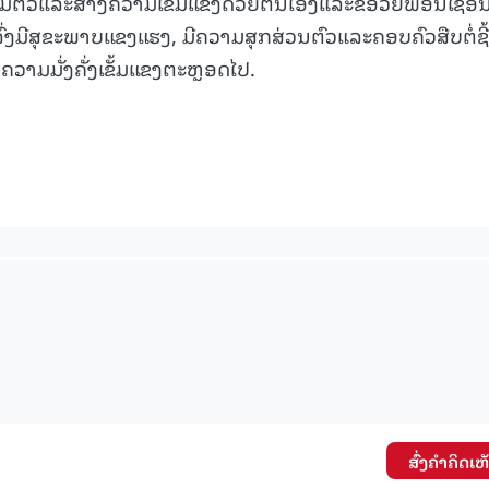
ຸ້ມຕົວແລະສ້າງຄວາມເຂັ້ມແຂງດ້ວຍຕົນເອງແລະຂໍອວຍພອນໄຊອັ
ົ່ງມີສຸຂະພາບແຂງແຮງ, ມີຄວາມສຸກສ່ວນຕົວແລະຄອບຄົວສືບຕໍ່ຊີ
ມມັ່ງຄັ່ງເຂັ້ມແຂງຕະຫຼອດໄປ.
ສົ່ງຄໍາຄິດເຫ