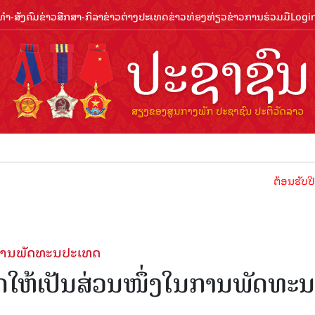
ຳ-ສັງຄົມ
ຂ່າວສືກສາ-ກິລາ
ຂ່າວຕ່າງປະເທດ
ຂ່າວທ່ອງທ່ຽວ
ຂ່າວການຮ່ວມມື
Logi
ຕ້ອນຮັບປີທ່ອງທ່ຽວ
່ງໃນການພັດທະນປະເທດ
ລະ​ກິດໃຫ້​ເປັນສ່ວນໜຶ່ງໃນການພັດທະນ