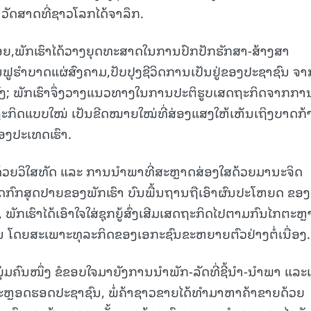
ວັດສາດທີ່ຊາວໂລກໄດ້ຈາລຶກ.
ອຍ,ພັກເຮົາໄດ້ວາງຍຸດທະສາດໃນການປົກປັກຮັກສາ-ສ້າງສາ
ນຟູຮໍາບາດແຜ່ສົງຄາມ,ປັບປຸງຊີວິດການເປັນຢູ່ຂອງປະຊາຊົນ ຈາ
ັງ; ພັກເຮົາຈຶ່ງວາງແນວທາງໃນການປະຕິຮູບເສດຖະກິດຈາກກາ
ຖະກິດແບບໃໝ່ ເປັນຂີດໝາຍໃໝ່ທີ່ສ່ອງແສງໃຫ້ເຫັນເຖິງບາດກ້
ອງປະເທດເຮົາ.
້ວຍວິໃສທັດ ແລະ ການນໍາພາທີ່ສະຫຼາດສ່ອງໃສດ້ວຍມານະຈິດ
ສຸດກົກສຸດປາຍຂອງພັກເຮົາ ບົນພື້ນຖານຖືເອົາຜົນປະໂຫຍດ ຂອງ
, ພັກເຮົາໄດ້ເອົາໃຈໃສ່ຊຸກຍູ້ສົ່ງເສີມເສດຖະກິດໄປຕາມກົນໄກຕະຫ
ວນ ໂດຍສະເພາະທຸລະກິດຂອງເອກະຊົນຂະຫຍາຍຕົວຢ່າງຕໍ່ເນື່ອງ.
ຸ່ມຄົນໜຶ່ງ ຂໍຂອບໃຈມາຍັງການນຳພັກ-ລັດທີ່ຊີ້ນຳ-ນຳພາ ແລະເ
ະຫຼອດຮອດປະຊາຊົນ, ພໍ່ຄ້າຊາວຂາຍໄດ້ທຳມາຫາຄ້າຂາຍດ້ວຍ