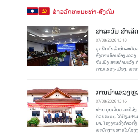
ຂ່າວວັດທະນະທຳ-ສັງຄົມ
ສາລະວັນ ສໍາເລ
07/08/2026 13:18
ຊຸດຝຶກອົບຮົມຍົກລະດ
ອົງການອ້ອມຂ້າງແຂວງ ແລະ
ຈັນເພັງ ສາຍທຳມະວົງ 
ການແຂວງ-ເມືອງ, ພະແນ
ການນຳແຂວງຫຼວງພ
07/08/2026 13:16
ທ່ານ ບຸນເລື່ອມ ມະນີວ
ດ້ວຍຄະນະ, ໄດ້ຢ້ຽມຢາມ-ເຮ
ມາ, ໂຮງ​ງານ​ດັ່ງ​ກ່າວ
ພະນັກງານພາຍໃນໂຮງງ