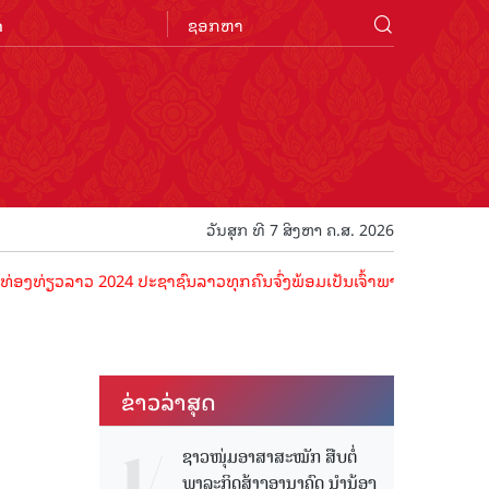
n
ວັນສຸກ ທີ 7 ສິງຫາ ຄ.ສ. 2026
ລາວ 2024 ປະຊາຊົນລາວທຸກຄົນຈົ່ງພ້ອມເປັນເຈົ້າພາບທີ່ດີ ຕ້ອນຮັບນັກທ່ອງທ
ຂ່າວ​ລ່າ​ສຸດ
ຊາວໜຸ່ມອາສາສະໝັກ ສືບຕໍ່
ພາລະກິດສ້າງອານາຄົດ ນໍານ້ອງ