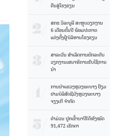
ຄືນສູ່ໂຮງຮຽນ
ສກຂ ວິລະບູລີ ສະຫຼຸບວຽກງານ
6 ເດືອນຕົ້ນປີ ພ້ອມປະກາດ
ແຕ່ງຕັ້ງຜູ້ບໍລິຫານໂຮງຮຽນ
ສາລະວັນ ສໍາເລັດການຍົກລະດັບ
ວຽກງານເສນາທິການຮັບໃຊ້ການ
ນໍາ
ການນຳແຂວງຫຼວງພະບາງ ຢ້ຽມ​
ຢາມບໍ​ລິ​ສັດຊີມັງຫຼວງພະບາງ
ຈຽງເກີ ຈໍາກັດ
ຄໍາມ່ວນ ປູກເຂົ້ານາປີໄດ້ທັງໝົດ
91,472 ເຮັກຕາ