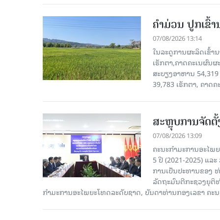
ຄໍາມ່ວນ ປູກເຂົ້
07/08/2026 13:14
ໃນລະດູການຜະລິດເຂົ້ານ
ເຮັກຕາ,ຄາດຄະເນຜົນຜະ
ສະບຽງອາຫານ 54,319 ເ
39,783 ເຮັກຕາ, ຄາດຄ
ສະຫຼຸບການຈັດຕ
07/08/2026 13:09
ຄະນະກຳມະການອະໄພຍະໂ
5 ປີ (2021-2025) ແລະ 
ການເປັນປະທານຂອງ ທ່
ລັດຖະມົນຕີກະຊວງຍຸຕ
ກໍາມະການອະໄພຍະໂທດລະດັບຊາດ, ບັນດາທ່ານກອງເລຂາ ຄະນະ