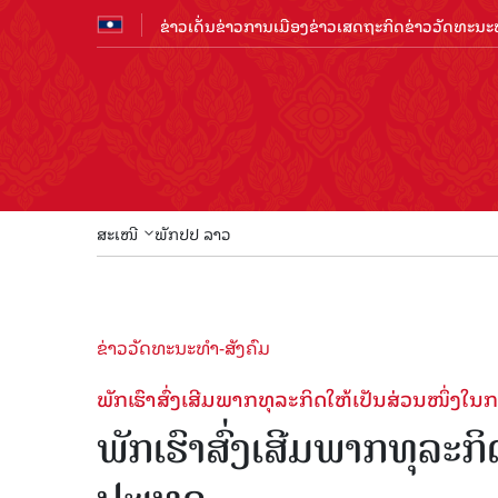
ຂ່າວເດັ່ນ
ຂ່າວການເມືອງ
ຂ່າວເສດຖະກິດ
ຂ່າວວັດທະນະທ
ສະເໜີ
ພັກປປ ລາວ
ຂ່າວວັດທະນະທຳ-ສັງຄົມ
ພັກ​ເຮົາສົ່ງ​ເສີມ​ພາກ​ທຸ​ລະ​ກິດໃຫ້​ເປັນສ່ວນໜຶ
ພັກ​ເຮົາສົ່ງ​ເສີມ​ພາກ​ທຸ​