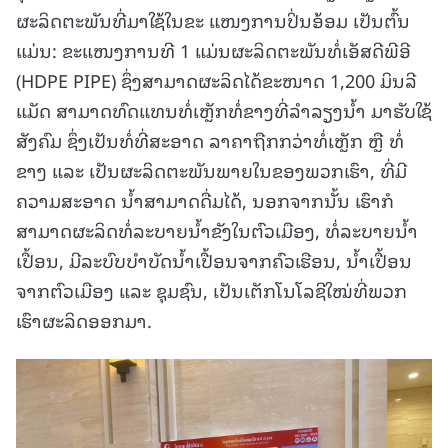
ຜະລິດຕະພັນທີ່ມາໃຊ້ໃນຂະ ແໜງການປິ່ນອ້ອມ ເປັນຕົ້ນ
ແມ່ນ: ຂະແໜງການທີ 1 ແມ່ນຜະລິດຕະພັນທໍ່ເອັສດີພີອີ
(HDPE PIPE) ຊຶ່ງສາມາດຜະລິດໄດ້ຂະໜາດ 1,200 ມິນລີ
ແມັດ ສາມາດທົດແທນທໍ່ເຫຼັກທໍ່ຂາງທີ່ລໍາລຽງນໍ້າ ມາຮັບໃຊ້
ສັງຄົມ ຊຶ່ງເປັນທໍ່ທີ່ສະອາດ ລາຄາຖືກກວ່າທໍ່ເຫຼັກ ຫຼື ທໍ່
ຂາງ ແລະ ເປັນຜະລິດຕະພັນພາຍໃນຂອງພວກເຮົາ, ທີ່ມີ
ຄວາມສະອາດ ນໍ້າສາມາດດື່ມໄດ້, ນອກຈາກນັ້ນ ເຮົາກໍ
ສາມາດຜະລິດທໍ່ລະບາຍນໍ້າຂັງໃນຕົວເມືອງ, ທໍ່ລະບາຍນໍ້າ
ເປື້ອນ, ມີລະບົບບໍາບັດນໍ້າເປື້ອນຈາກຄົວເຮືອນ, ນໍ້າເປື້ອນ
ຈາກຕົວເມືອງ ແລະ ຊຸມຊົນ, ເປັນເຕັກໂນໂລຊີໃໝ່ທີ່ພວກ
ເຮົາຜະລິດອອກມາ.