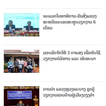
ພະແນກໂຍທາທິການ-ຂົນສົ່ງແຂວງ
ສະຫວັນນະເຂດສະຫຼຸບວຽກງານ 6
ເດືອນ
ມອບລົດຈັກໃຫ້ 3 ຕາແສງ ເພື່ອຮັບໃຊ້
ວຽກງານບໍລິຫານ ແລະ ພັດທະນາ
ການນຳ ແຂວງຫຼວງພະບາງ ຊຸກຍູ້
ວຽກງານຮອບດ້ານຢູ່ເມືອງວຽງຄໍາ