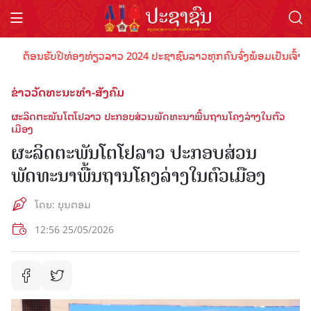
ຕ້ອນຮັບປີທ່ອງທ່ຽວລາວ 2024 ປະຊາຊົນລາວທຸກຄົນຈົ່ງພ້ອມເປັນເຈົ້າພາບທີ່ດ
ຂ່າວວັດທະນະທຳ-ສັງຄົມ
ຜະລິດຕະພັນໂຕໂຢລາວ ປະກອບສ່ວນພັດທະນາພື້ນຖານໂຄງລ່າງໃນຕົວ
ເມືອງ
ຜະລິດຕະພັນໂຕໂຢລາວ ປະກອບສ່ວນ
ພັດທະນາພື້ນຖານໂຄງລ່າງໃນຕົວເມືອງ
ໂດຍ​: ບຸນ​ຕອມ
12:56 25/05/2026