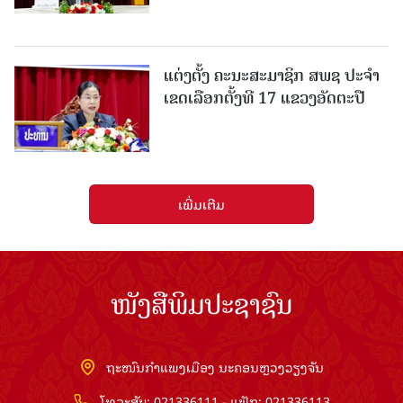
ແຕ່ງຕັ້ງ ຄະນະສະມາຊິກ ສພຊ ປະຈຳ
ເຂດເລືອກຕັ້ງທີ 17 ແຂວງອັດຕະປື
ເພີ່ມເຕີມ
ໜັງສືພິມປະຊາຊົນ
ຖະໜົນກຳແພງເມືອງ ນະຄອນຫຼວງວຽງຈັນ
ໂທລະສັບ: 021336111 - ແຟັກ: 021336113