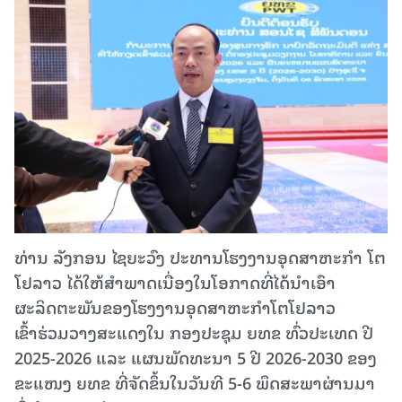
ທ່ານ ລັງກອນ ໄຊຍະວົງ ປະທານໂຮງງານອຸດສາຫະກໍາ ໂຕ
ໂຢລາວ ໄດ້ໃຫ້ສໍາພາດເນື່ອງໃນໂອກາດທີ່ໄດ້ນໍາເອົາ
ຜະລິດຕະພັນຂອງໂຮງງານອຸດສາຫະກໍາໂຕໂຢລາວ
ເຂົ້າຮ່ວມວາງສະແດງໃນ ກອງປະຊຸມ ຍທຂ ທົ່ວປະເທດ ປີ
2025-2026 ແລະ ແຜນພັດທະນາ 5 ປີ 2026-2030 ຂອງ
ຂະແໜງ ຍທຂ ທີ່ຈັດຂຶ້ນໃນວັນທີ 5-6 ພຶດສະພາຜ່ານມາ