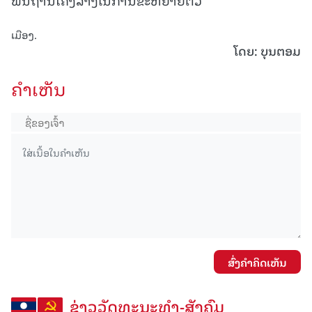
ເມືອງ.
ໂດຍ​: ບຸນ​ຕອມ
ຄໍາເຫັນ
ສົ່ງຄໍາຄິດເຫັນ
ຂ່າວວັດທະນະທຳ-ສັງຄົມ