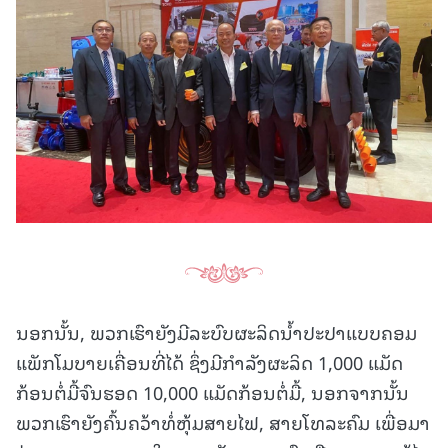
ນອກນັ້ນ, ພວກເຮົາຍັງມີລະບົບຜະລິດນໍ້າປະປາແບບຄອມ
ແພັກໂມບາຍເຄື່ອນທີ່ໄດ້ ຊຶ່ງມີກໍາລັງຜະລິດ 1,000 ແມັດ
ກ້ອນຕໍ່ມື້ຈົນຮອດ 10,000 ແມັດກ້ອນຕໍ່ມື້, ນອກຈາກນັ້ນ
ພວກເຮົາຍັງຄົ້ນຄວ້າທໍ່ຫຸ້ມສາຍໄຟ, ສາຍໂທລະຄົມ ເພື່ອມາ