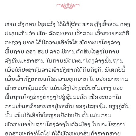
ທ່ານ ລັງກອນ ໄຊຍະວົງ ໄດ້ໃຫ້ຮູ້ວ່າ: ພາຍຫຼັງເຂົ້າຮ່ວມກອງ
ປະຊຸມເຫັນວ່າ ພັກ- ລັດຖະບານ ເວົ້າລວມ ເວົ້າສະເພາະກໍຄື
ກະຊວງ ຍທຂ ໄດ້ມີຄວາມເອົາໃຈໃສ່ ພັດທະນາໂຄງລ່າງ
ພື້ນຖານ ຂອງ ສປປ ລາວ ມີການຕັດສິນໃຈສູງໃນການ
ລົງທຶນມະຫາສານ ໃນການພັດທະນາໂຄງລ່າງພື້ນຖານ
ເພື່ອໃຫ້ປະຊາຊົນລາວເຮົາທັງຊາດໄດ້ກິນດີຢູດີ. ພິເສດປີນີ້
ເພິ່ນເວົ້າເຖິງການແກ້ໄຂຄວາມທຸກຍາກ ໂດຍສະເພາະການ
ພັດທະນາຊົນນະບົດ ແມ່ນເລັ່ງໃສ່ຖະໜົນຫົນທາງ ແລະ
ພື້ນຖານໂຄງລ່າງຕ່າງໆໄປສູ່ຊົນນະບົດ ເພື່ອສະດວກໃນ
ການທໍາມາຄ້າຂາຍຫາຢູ່ຫາກິນ ຂອງປະຊາຊົນ. ຄຽງຄູ່ກັນ
ນັ້ນ ເພິ່ນໄດ້ເອົາໃຈໃສ່ຫຼາຍປັດໄຈເປັນຕົ້ນແມ່ນການ
ພັດທະນາພື້ນຖານໂຄງລ່າງໃນຕົວເມືອງ ໃນນາມໂຮງງານ
ອຸດສາຫະກໍາທໍ່ໂຕໂຢ ກໍໄດ້ພັດທະນາສິນຄ້າຫຼາກຫຼາຍ