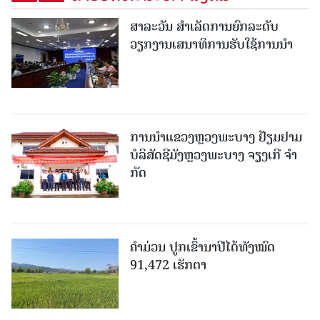
ສາລະວັນ ສໍາເລັດການຍົກລະດັບ
ວຽກງານເສນາທິການຮັບໃຊ້ການນໍາ
ການນຳແຂວງຫຼວງພະບາງ ຢ້ຽມ​ຢາມ
ບໍ​ລິ​ສັດຊີມັງຫຼວງພະບາງ ຈຽງເກີ ຈໍາ
ກັດ
ຄໍາມ່ວນ ປູກເຂົ້ານາປີໄດ້ທັງໝົດ
91,472 ເຮັກຕາ