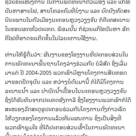
ຊ່ວຍຂະແໜງການ ໃນການພັດທະນາຕົວເມືອງ ແລະ ແກ້ໄຂ
ບັນຫາສາຍໄຟ, ສາຍໂທລະຄົມທີ່ບໍ່ງາມ ແລະ ບົດບັງທັດສະ
ນີຍະພາບໃນຕົວເມືອງນະຄອນຫຼວງວຽງຈັນ ກໍຄືເທສະບານ
ໃນຂອບເຂດທົ່ວປະເທດ. ພ້ອມນັ້ນ ກໍຊ່ວຍແກ້ໄຂບັນຫາ ອັກ
ຄີໄຟທີ່ອາດຈະເກີດຂຶ້ນໃນໄລຍະການໃຊ້ງານ.
ທ່ານໃຫ້ຮູ້ຕື່ມວ່າ: ຜົນງານຂອງໂຮງງານທີ່ປະກອບສ່ວນໃນ
ການພັດທະນາພື້ນຖານໂຄງລ່າງຮ່ວມກັບ ບໍລິສັດ ຊຶ່ງເລີ່ມ
ມາແຕ່ ປີ 2004-2005 ພວກເຮົາມີຫຼາຍໂຄງການສືບທອດ
ມາຮອດປັດຈຸບັນ ແລະ ຫວ່າງບໍ່ດົນມານີ້ ກໍໄດ້ມີໂຄງການ
ລະບາຍນໍ້າ ແລະ ບໍາບັດນໍ້າເປື້ອນໃນນະຄອນຫຼວງວຽງຈັນ
ຊຶ່ງໄດ້ຮັບທຶນຈາກປະເທດຮັງກາລີ ຊຶ່ງໂຮງງານພວກເຮົາກໍໄດ້
ສະໜອງວັດສະດຸອຸປະກອນຮ່ວມກັບໂຄງການດັ່ງກ່າວເຮັດ
ໃຫ້ວຽກຂອງໂຄງການແລ້ວທັນແຜນການ ຊຶ່ງເປັນສິ່ງທີ່
ພວກເຮົາພູມໃຈ ທີ່ໄດ້ປະກອບສ່ວນເຂົ້າໃນການພັດທະນາ
ພື້ນຖານໂຄງລ່າງໃນການຂະຫຍາຍຕົວ