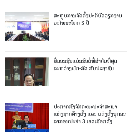
ສະຫຼຸບການຈັດຕັ້ງປະຕິບັດວຽກງານ
ອະໄພຍະໂທດ 5 ປີ
ສື່ມວນຊົນແມ່ນຂົວຕໍ່ທີ່ສໍາຄັນທີ່ສຸດ
ລະຫວ່າງພັກ-ລັດ ກັບປະຊາຊົນ
ປະກາດກົງຈັກຄະນະປະຈໍາສະພາ
ແຫ່ງຊາດສ້າງຕັ້ງ ແລະ ແຕ່ງຕັ້ງບຸກຄະ
ລາກອນປະຈໍາ 3 ເຂດເລືອກຕັ້ງ