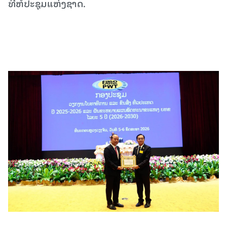
ທີ່ຫໍປະຊຸມແຫ່ງຊາດ.