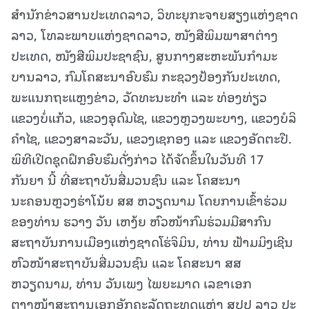
ສໍານັກຂ່າວສານປະເທດລາວ, ວິທະຍຸກະຈາຍສຽງແຫ່ງຊາດ
ລາວ, ໂທລະພາບແຫ່ງຊາດລາວ, ໜັງສືພິມພາສາຕ່າງ
ປະເທດ, ໜັງສືພິມປະຊາຊົນ, ສູນກາງສະຫະພັນກໍາມະ
ບານລາວ, ກົມໂຄສະນາອົບຮົມ ກະຊວງປ້ອງກັນປະເທດ,
ພະແນກຖະແຫຼງຂ່າວ, ວັດທະນະທໍາ ແລະ ທ່ອງທ່ຽວ
ແຂວງບໍ່ແກ້ວ, ແຂວງອຸດົມໄຊ, ແຂວງຫຼວງພະບາງ, ແຂວງບໍລິ
ຄໍາໄຊ, ແຂວງສາລະວັນ, ແຂວງເຊກອງ ແລະ ແຂວງອັດຕະປື.
ພິທີເປີດຊຸດຝຶກອົບຮົມດັ່ງກ່າວ ໄດ້ຈັດຂຶ້ນໃນວັນທີ 17
ກັນຍາ ນີ້ ທີ່ສະຖາບັນສື່ມວນຊົນ ແລະ ໂຄສະນາ
ນະຄອນຫຼວງຮ່າໂນ້ຍ ສສ ຫວຽດນາມ ໂດຍການເຂົ້າຮ່ວມ
ຂອງທ່ານ ຮວາງ ວັນ ເຫງ້ຍ ຫົວໜ້າກົມຮ່ວມມືສາກົນ
ສະຖາບັນການເມືອງແຫ່ງຊາດໂຮ່ຈິມິນ, ທ່ານ ຟ້າມມິງເຊີນ
ຫົວໜ້າສະຖາບັນສື່ມວນຊົນ ແລະ ໂຄສະນາ ສສ
ຫວຽດນາມ, ທ່ານ ວັນເພງ ໄພຍະມາດ ເລຂາເອກ
ຕາງໜ້າສະຖານເອກອັກຄະລັດຖະທູດແຫ່ງ ສປປ ລາວ ປະ