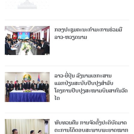
ກອງປະຊຸມຄະນະກຳມະການຮ່ວມມື
ລາວ-ຫວຽດນາມ
ລາວ-ຍີ່ປຸ່ນ ລົງນາມເອກະສານ
ແລກປ່ຽນສະບັບປັບປຸງສໍາລັບ
ໂຄງການປັບປຸງສະໜາມບິນສາກົນວັດ
ໄຕ
ທົບທວນຄືນ ການຈັດຕັ້ງປະຕິບັດມາດ
ຕະການໂຕ້ຕອບສະພາບພະຍາດໝາກ