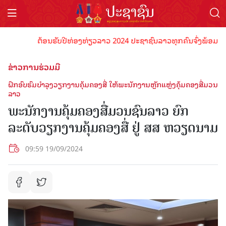
ຕ້ອນຮັບປີທ່ອງທ່ຽວລາວ 2024 ປະຊາຊົນລາວທຸກຄົນຈົ່ງພ້ອມເປັນເຈົ້
ຂ່າວການຮ່ວມມື
ຝຶກອົບຮົມບໍາລຸງວຽກງານຄຸ້ມຄອງສື່ ໃຫ້ພະນັກງານຫຼັກແຫຼ່ງຄຸ້ມຄອງສື່ມວນ
ລາວ
ພະນັກງານຄຸ້ມຄອງສື່ມວນຊົນລາວ ຍົກ
ລະດັບວຽກງານຄຸ້ມຄອງສື່ ຢູ່ ສສ ຫວຽດນາມ
09:59 19/09/2024