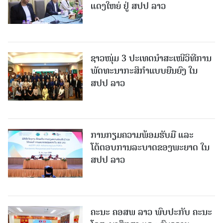
ແດງໃຫຍ່ ຢູ່ ສປປ ລາວ
ຊາວໜຸ່ມ 3 ປະເທດນຳສະເໜີວິທີການ
ພັດທະນາກະສິກຳແບບຍືນຍົງ ໃນ
ສປປ ລາວ
ການກຽມຄວາມພ້ອມຮັບມື ແລະ
ໂຕ້ຕອບການລະບາດຂອງພະຍາດ ໃນ
ສປປ ລາວ
ຄະນະ ຄອສພ ລາວ ພົບປະກັບ ຄະນະ