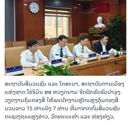
ສະຖາບັນສື່ມວນຊົນ ແລະ ໂຄສະນາ, ສະຖາບັນການເມືອງ
ແຫ່ງຊາດ ໂຮ່ຈິມິນ ສສ ຫວຽດນາມ ຈັດຝຶກອົບຮົມບໍາລຸງ
ວຽກງານຄຸ້ມຄອງສື່ ໃຫ້ພະນັກງານຫຼັກແຫຼ່ງຄຸ້ມຄອງສື່
ມວນລາວ 15 ທ່ານຍິງ 7 ທ່ານ ທີ່ມາຈາກກົມສື່ມວນຊົນ
ກະຊວງຖະແຫຼງຂ່າວ, ວັດທະນະທຳ ແລະ ທ່ອງທ່ຽວ,