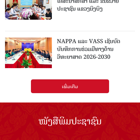
ໂຄສະນາສຶກສາ ແລະ ຂົນຂວາຍ
ປະຊາຊົນ ແຂວງນິງບິງ
NAPPA ແລະ VASS ເຊັນບົດ
ບັນທຶກການຮ່ວມມືທາງດ້ານ
ວິທະຍາສາດ 2026-2030
ເພີ່ມເຕີມ
ໜັງສືພິມປະຊາຊົນ