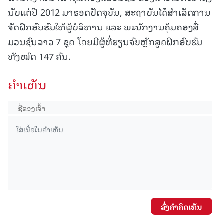
ນັບແຕ່ປີ 2012 ມາຮອດປັດຈຸບັນ, ສະຖາບັນໄດ້ສຳເລັດການ
ຈັດຝຶກອົບຮົມໃຫ້ຜູ້ບໍລິຫານ ແລະ ພະນັກງານຄຸ້ມຄອງສື່
ມວນຊົນລາວ 7 ຊຸດ ໂດຍມີຜູ້ທີ່ຮຽນຈົບຫຼັກສູດຝຶກອົບຮົມ
ທັງໝົດ 147 ຄົນ.
ຄໍາເຫັນ
ສົ່ງຄໍາຄິດເຫັນ