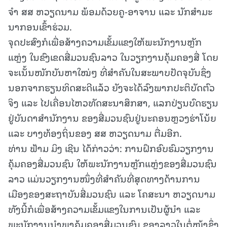
ຈໍາ ສສ ຫວຽດນາມ ພ້ອມດ້ວຍຄູ-ອາຈານ ແລະ ນັກສຳມະ
ນາກອນເຂົ້າຮ່ວມ.
ຈຸດປະສົງກໍເພື່ອສ້າງຄວາມເຂັ້ມແຂງໃຫ້ພະນັກງານຫຼັກ
ແຫຼ່ງ ໃນຂົງເຂດສື່ມວນຊົນລາວ ໃນວຽກງານຄຸ້ມຄອງສື່ ໂດຍ
ຈະເນັ້ນໜັກບັນຫາໃໝ່ໆ ທີ່ສຳຄັນໃນສະພາບປັດຈຸບັນຊຶ່ງ
ນອກຈາກຮຽນທິດສະດີແລ້ວ ຍັງຈະໄດ້ລົງພາກປະຕິບັດຕົວ
ຈິງ ແລະ ໄປເຄື່ອນໄຫວທັດສະນາສຶກສາ, ແລກປ່ຽນບົດຮຽນ
ຢູ່ບັນດາສຳນັກງານ ຂອງສື່ມວນຊົນຢູ່ນະຄອນຫຼວງຮ່າໂນ້ຍ
ແລະ ບາງທ້ອງຖິ່ນຂອງ ສສ ຫວຽດນາມ ຕື່ມອີກ.
ທ່ານ ຟ້າມ ມິງ ເຊີນ ໄດ້ກ່າວວ່າ: ການຝຶກອົບຮົມວຽກງານ
ຄຸ້ມຄອງສື່ມວນຊົນ ໃຫ້ພະນັກງານຫຼັກແຫຼ່ງຂອງສື່ມວນຊົນ
ລາວ ແມ່ນວຽກງານໜຶ່ງທີ່ສຳຄັນທີ່ສຸດທາງດ້ານການ
ເມືອງຂອງສະຖາບັນສື່ມວນຊົນ ແລະ ໂຄສະນາ ຫວຽດນາມ
ທັງນີ້ກໍເພື່ອສ້າງຄວາມເຂັ້ມແຂງໃນການເປັນຜູ້ນຳ ແລະ
ພະນັກງານນຳພາຄຸ້ມຄອງສື່ມວນຊົນ ຂອງລາວໃນຕໍ່ໜ້າຊຶ່ງ