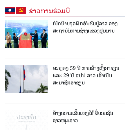
ຂ່າວການຮ່ວມມື
ເປີດປ້າຍຈຸດຝຶກອົບຮົມຢູ່ລາວ ຂອງ
ສະຖາບັນການຊ່າງແຂວງຢູນນານ
ສະຫຼອງ 59 ປີ ການສ້າງຕັ້ງອາຊຽນ
ແລະ 29 ປີ ສປປ ລາວ ເຂົ້າເປັນ
ສະມາຊິກອາຊຽນ
ສ້າງຄວາມເຂັ້ມແຂງໃຫ້ສື່ມວນຊົນ
ຊາວໜຸ່ມລາວ