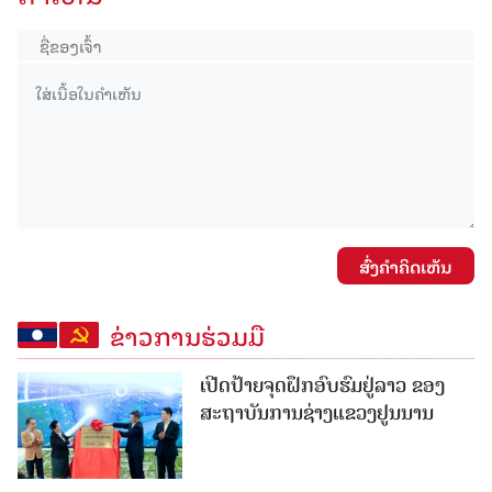
ສົ່ງຄໍາຄິດເຫັນ
ຂ່າວການຮ່ວມມື
ເປີດປ້າຍຈຸດຝຶກອົບຮົມຢູ່ລາວ ຂອງ
ສະຖາບັນການຊ່າງແຂວງຢູນນານ