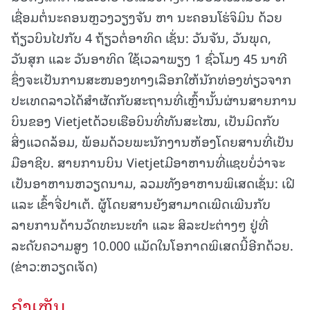
ເຊື່ອມຕໍ່ນະຄອນຫຼວງວຽງຈັນ ຫາ ນະຄອນໂຮ່ຈິມິນ ດ້ວຍ
ຖ້ຽວບິນໄປກັບ 4 ຖ້ຽວຕໍ່ອາທິດ ເຊັ່ນ: ວັນຈັນ, ວັນພຸດ,
ວັນສຸກ ແລະ ວັນອາທິດ ໃຊ້ເວລາພຽງ 1 ຊົ່ວໂມງ 45 ນາທີ
ຊຶ່ງຈະເປັນການສະໜອງທາງເລືອກໃຫ້ນັກທ່ອງທ່ຽວຈາກ
ປະເທດລາວໄດ້ສຳຜັດກັບສະຖານທີ່ເຫຼົ້ານັ້ນຜ່ານສາຍການ
ບິນຂອງ Vietjetດ້ວຍເຮືອບິນທີ່ທັນສະໄໝ, ເປັນມິດກັບ
ສິ່ງແວດລ້ອມ, ພ້ອມດ້ວຍພະນັກງານຫ້ອງໂດຍສານທີ່ເປັນ
ມືອາຊີບ. ສາຍການບິນ Vietjetມີອາຫານທີ່ແຊບບໍ່ວ່າຈະ
ເປັນອາຫານຫວຽດນາມ, ລວມທັງອາຫານພິເສດເຊັ່ນ: ເຝີ
ແລະ ເຂົ້າຈີ່ປາເຕ້. ຜູ້ໂດຍສານຍັງສາມາດເພີດເພີນກັບ
ລາຍການດ້ານວັດທະນະທໍາ ແລະ ສິລະປະຕ່າງໆ ຢູ່ທີ່
ລະດັບຄວາມສູງ 10.000 ແມັດໃນໂອກາດພິເສດນີ້ອີກດ້ວຍ.
(ຂ່າວ:ຫວຽດເຈັດ)
ຄໍາເຫັນ