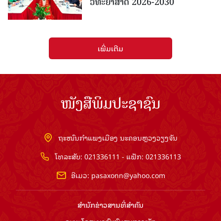
ວິທະຍາສາດ 2026-2030
ເພີ່ມເຕີມ
ໜັງສືພິມປະຊາຊົນ
ຖະໜົນກຳແພງເມືອງ ນະຄອນຫຼວງວຽງຈັນ
ໂທລະສັບ: 021336111 - ແຟັກ: 021336113
ອີເມວ:
pasaxonn@yahoo.com
ສຳ​ນັກ​ຂ່າວ​ສານ​ທີ່​ສຳ​ຄັນ​