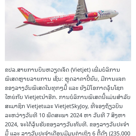
ຂປລ.ສາຍການບິນຫວຽດເຈັດ (Vietjet) ເພີ່ມບໍລິການ
ພິເສດຫຼາຍລາຍການ ເຊັ່ນ: ຫຼຸດລາຄາປີ້ຍົນ, ມີການແຈກ
ຂອງລາງວັນພິເສດໃນທຸກໆມື້ ແລະ ຍັງມີໂອກາດລຸ້ນໂຊກ
ໃຫຍ່ກັບ Vietjetນໍາອີກ. ການບໍລິການພິເສດນີ້ແມ່ນສຳລັບ
ສະມາຊິກ Vietjetແລະ VietjetSkyJoy, ທີ່ຈອງຖ້ຽວບິນ
ລະຫວ່າງວັນທີ 10 ພຶດສະພາ 2024 ຫາ ວັນທີ 7 ສິງຫາ
2024, ຈະໄດ້ລຸ້ນຮັບຂອງລາງວັນທັນທີ. ຂອງລາງວັນປະຈໍາ
ມື້ ແລະ ລາງວັນປະຈໍາເດືອນມີມູນຄ່າເຖິງ 6 ຕື້ດົງ (235.000