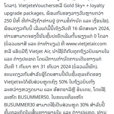
ໂດລາ). VietjeteVouchersຫລື Gold Sky+ + loyalty
upgrade packages, ພ້ອມກັບຂອງລາງວັນຫຼາຍກວ່າ
250 ຍີ່ຫໍ້ ທີ່ກໍາລັງຖ້າທ່ານຢູ່ (ຕາມຂໍ້ກໍານົດ ແລະ ເງື່ອນໄຂ).
ພ້ອມດຽວກັນນີ້ ເລີ່ມແຕ່ມື້ນີ້ເຖິງວັນທີ 16 ພຶດສະພາ 2024,
ທ່ານສາມາດຈອງປີ້ຍົນຊັ້ນປະຢັດເລີ່ມຕົ້ນພຽງແຕ່ 0 ໂດລາ
(ບໍ່ລວມພາສີ ແລະ ຄ່າທຳນຽມ) ທີ່ www.vietjetair.com
ຫລື ແອັບມືຖື Vietjet Air, ນຳໃຊ້ໄດ້ກັບທຸກຖ້ຽວບິນພາຍໃນ
ແລະ ຕ່າງປະເທດ ໂດຍມີການກຳນົດການເດີນທາງແຕ່
ວັນທີ 1 ກັນຍາ ຫາ 31 ທັນວາ 2024 (ບໍ່ລວມມື້ພັກ).
ຂະນະດຽວກັນສຳລັບຜູ້ໂດຍສານປີ້ຍົນຊັ້ນທຸລະກິດຂອງ
Vietjetຈະໄດ້ຮັບສ່ວນຫຼຸດເຖິງ 50% ໃນຖ້ຽວບິນກົງ
ລະຫວ່າງຫວຽດນາມ ແລະ ອົສຕຣາລີຫຼື ອິນເດຍ, ໂດຍໃຊ້
ລະຫັດ BUSUMMER50. ໃນຂະນະທີ່ລະຫັດ
BUSUMMER30 ສາມາດໃຊ້ເປັນສ່ວນຫຼຸດ 30% ສໍາລັບປີ້
ຊັ້ນທຸລະກິດໃນເສັ້ນທາງພາຍໃນ ແລະ ຕ່າງປະເທດ. ທ່ານ