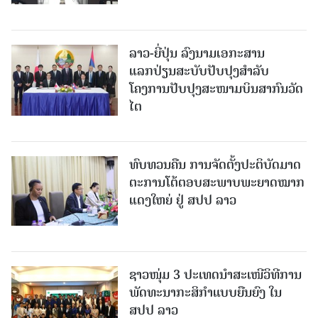
ລາວ-ຍີ່ປຸ່ນ ລົງນາມເອກະສານ
ແລກປ່ຽນສະບັບປັບປຸງສໍາລັບ
ໂຄງການປັບປຸງສະໜາມບິນສາກົນວັດ
ໄຕ
ທົບທວນຄືນ ການຈັດຕັ້ງປະຕິບັດມາດ
ຕະການໂຕ້ຕອບສະພາບພະຍາດໝາກ
ແດງໃຫຍ່ ຢູ່ ສປປ ລາວ
ຊາວໜຸ່ມ 3 ປະເທດນຳສະເໜີວິທີການ
ພັດທະນາກະສິກຳແບບຍືນຍົງ ໃນ
ສປປ ລາວ