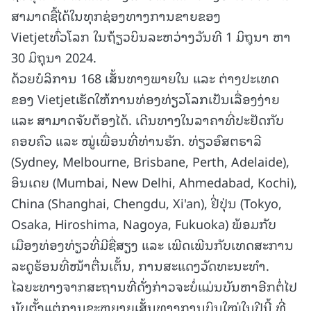
ສາມາດຊື້ໄດ້ໃນທຸກຊ່ອງທາງການຂາຍຂອງ
Vietjetທົ່ວໂລກ ໃນຖ້ຽວບິນລະຫວ່າງວັນທີ 1 ມິຖຸນາ ຫາ
30 ມິຖຸນາ 2024.
ດ້ວຍບໍລິການ 168 ເສັ້ນທາງພາຍໃນ ແລະ ຕ່າງປະເທດ
ຂອງ Vietjetເຮັດໃຫ້ການທ່ອງທ່ຽວໂລກເປັນເລື່ອງງ່າຍ
ແລະ ສາມາດຈັບຕ້ອງໄດ້. ເດີນທາງໃນລາຄາທີ່ປະຢັດກັບ
ຄອບຄົວ ແລະ ໝູ່ເພື່ອນທີ່ທ່ານຮັກ. ທ່ຽວອົສຕຣາລີ
(Sydney, Melbourne, Brisbane, Perth, Adelaide),
ອິນເດຍ (Mumbai, New Delhi, Ahmedabad, Kochi),
China (Shanghai, Chengdu, Xi'an), ຢີ່ປຸ່ນ (Tokyo,
Osaka, Hiroshima, Nagoya, Fukuoka) ພ້ອມກັບ
ເມືອງທ່ອງທ່ຽວທີ່ມີຊື່ສຽງ ແລະ ເພີດເພີນກັບເທດສະການ
ລະດູຮ້ອນທີ່ໜ້າຕື່ນເຕັ້ນ, ການສະແດງວັດທະນະທໍາ.
ໄລຍະທາງຈາກສະຖານທີ່ດັ່ງກ່າວຈະບໍ່ແມ່ນບັນຫາອີກຕໍ່ໄປ
ນັບຕັ້ງແຕ່ການຂະຫຍາຍເສັ້ນທາງການບິນໃໝ່ໃນປີນີ້ ທີ່