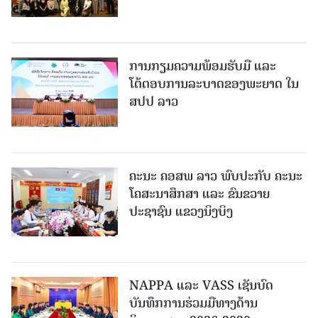
ການກຽມຄວາມພ້ອມຮັບມື ແລະ
ໂຕ້ຕອບການລະບາດຂອງພະຍາດ ໃນ
ສປປ ລາວ
ຄະນະ ຄອສພ ລາວ ພົບປະກັບ ຄະນະ
ໂຄສະນາສຶກສາ ແລະ ຂົນຂວາຍ
ປະຊາຊົນ ແຂວງນິງບິງ
NAPPA ແລະ VASS ເຊັນບົດ
ບັນທຶກການຮ່ວມມືທາງດ້ານ