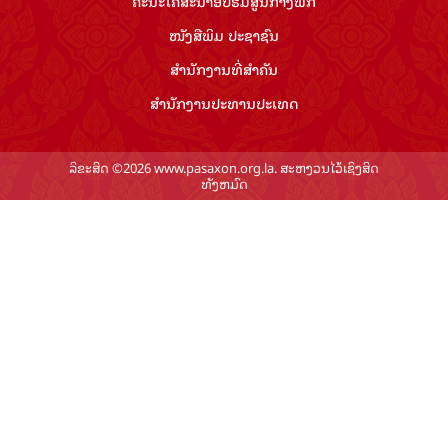
ຄະນະໂຄສະນາອົບຮົມ​ສູນ​ກາງ​ພັກ
ໜັງສືພິມ ປະ​ຊາ​ຊົນ
ສຳ​ນັກ​ງານ​ທີ່​ສຳ​ຄັນ
ສຳ​ນັກ​ງານ​ປະ​ທານ​ປະ​ເທດ
ລິຂະສິດ ©2026 www.pasaxon.org.la. ສະຫງວນໄວ້ເຊິງສິດ
ທັງຫມົດ