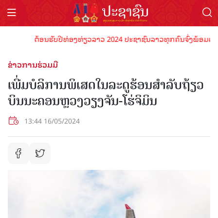
ຕ້ອນຮັບປີທ່ອງທ່ຽວລາວ 2024 ປະຊາຊົນລາວທຸກຄົນຈົ່ງພ້ອມເປັນເຈົ້າ
ຂ່າວການຮ່ວມມື
ເພີ່ມບໍລິການພິເສດໃນລະດູຮ້ອນສໍາລັບຖ້ຽວ
ບິນນະຄອນຫຼວງວຽງຈັນ-ໂຮ່ຈິມິນ
13:44 16/05/2024