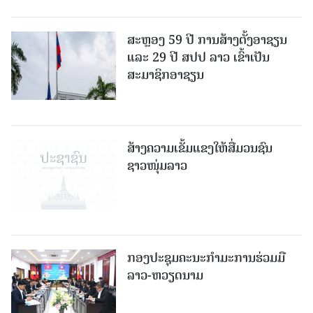
ສະຫຼອງ 59 ປີ ການສ້າງຕັ້ງອາຊຽນ
ແລະ 29 ປີ ສປປ ລາວ ເຂົ້າເປັນ
ສະມາຊິກອາຊຽນ
ສ້າງຄວາມເຂັ້ມແຂງໃຫ້ສື່ມວນຊົນ
ຊາວໜຸ່ມລາວ
ກອງປະຊຸມຄະນະກຳມະການຮ່ວມມື
ລາວ-ຫວຽດນາມ