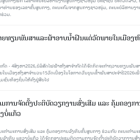
ານສູນກາງພັກ ເລຂາຄະນະບໍລິຫານງານສູນກາງຊາວໜຸ່ມ ປະຊາຊົນ ປະຕິວັດລາວ, 
ນດາທ່ານຮອງເລຂາຂັ້ນສູນກາງ, ຄະນະກົມຈາກສູນກາງຊາວໜຸ່ມ, ຄະນະບໍລິຫານງາ
າຮ່ວມ.
ຍທຽນພັນສາແລະຜ້າອາບນໍ້າຝົນແດ່ວັດພາຍໃນເມືອງຫ
ະກົດ - 4ສິງຫາ2026,ບໍລິສັດໄຟຟ້າຫົງສາຈໍາກັດໄດ້ຈັດກິດຈະກໍາຖວາຍທຽນພັນ
າຍໃນເມືອງຫົງສາຈໍານວນ15ວັດເນື່ອງໃນໂອກາດວັນບຸນເຂົ້າພັນສາປະຈໍາປີ2026ເພື
ຊົນທ້ອງຖິ່ນໃຫ້ຄົງຢູ່ສືບໄປ
ມການຈັດຕັ້ງປະຕິບັດວຽກງານສົ່ງເສີມ ແລະ ຄຸ້ມຄອງກ
ບໍ່ແກ້ວ
ຄະນະກໍາມະການສົ່ງເສີມ ແລະ ຄຸ້ມຄອງການລົງທຶນຂັ້ນສູນກາງ ຮ່ວມກັບ ຄະນະກໍາມ
ການລົງທຶນ ແຂວງບໍ່ແກ້ວ ໄດ້ຈັດກອງປະຊຸມຕິດຕາມການຈັດຕັ້ງປະຕິບັດວຽກງານສົ່ງ