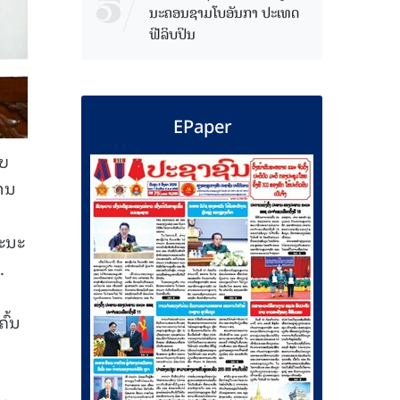
ນະຄອນຊາມໂບ​ອັນກາ ປະເທດ
ຟີລິບປິນ
EPaper
ັບ
່ານ
ະນະ
.
ົ້ນ