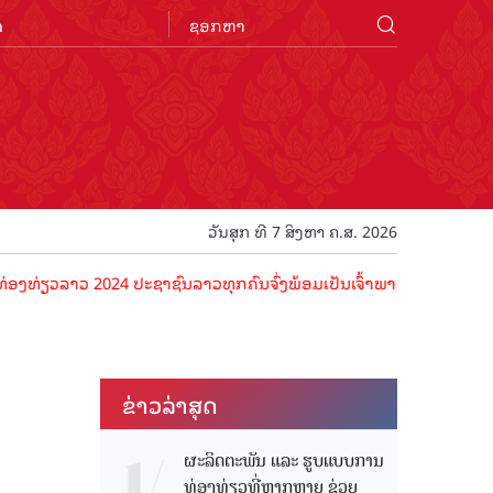
n
ວັນສຸກ ທີ 7 ສິງຫາ ຄ.ສ. 2026
ລາວ 2024 ປະຊາຊົນລາວທຸກຄົນຈົ່ງພ້ອມເປັນເຈົ້າພາບທີ່ດີ ຕ້ອນຮັບນັກທ່ອງທ
ຂ່າວ​ລ່າ​ສຸດ
ຜະລິດຕະພັນ ແລະ ຮູບແບບການ
ທ່ອງທ່ຽວທີ່ຫຼາກຫຼາຍ ຊ່ວຍ