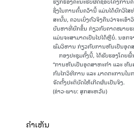
ຮຽກຮ້ອງຄະນະຮັບຜິດຊອບໂຄງການຄົ້ນຄວ້
ຊຶ່ງໃນການຄົ້ນຄວ້ານີ້ ແມ່ນໄດ້ຍົກວິໄ
ສະນັ້ນ, ຄວນເບິ່ງຕົວຈິງຄືນວ່າຈະເອົາວ
ບັນຫາທີ່ຍົກຂຶ້ນ ກ່ຽວກັບຄາດໝາຍຮ
ແມ່ນຈະສາມາດເປັນໄປໄດ້ຫຼືບໍ່. ນອກ
ພົມວິຫານ ກ່ຽວກັບການຫັນເປັນອຸ
ກອງປະຊຸມຄັ້ງນີ້, ໄດ້ຮັບຮອງໂດຍພື້
“ການຫັນເປັນອຸດສາຫະກໍາ ແລະ ທັນສະໄໝ
ກົນໄກວິທີການ ແລະ ມາດຕະການໃນການຈ
ຈັດຕັ້ງປະຕິບັດໃຫ້ເກີດຜົນເປັນຈິງ.
(ຂ່າວ-ພາບ: ສຸກສະຫວັນ)
ຄໍາເຫັນ