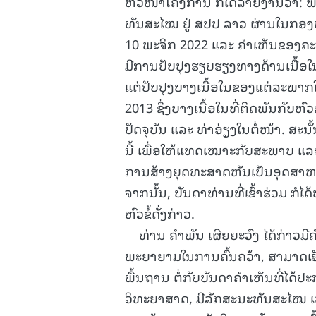
ຫົວໜ້າໂຄງການ ກໍໄດ້ລາຍງານວ່າ: 
ທັນສະໄໝ ຢູ່ ສປປ ລາວ ຜ່ານໃນກອງ
10 ພະຈິກ 2022 ແລະ ຄໍາເຫັນຂອງຄະ
ມີການປັບປຸງຮຽບຮຽງທາງດ້ານເນື້ອໃນ
ແຕ່ປັບປຸງບາງເນື້ອໃນຂອງແຕ່ລະພາກໃຫ້
2013 ຊຶ່ງບາງເນື້ອໃນທີ່ຕິດພັນກັບຫົ
ປັດຈຸບັນ ແລະ ທ່າອ່ຽງໃນຕໍ່ໜ້າ. ສະນັ
ນີ້ ເພື່ອໃຫ້ແທດເໝາະກັບສະພາບ ແລະ
ການສ້າງຍຸດທະສາດຫັນເປັນອຸດສາຫ
ຈາກນັ້ນ, ບັນດາທ່ານທີ່ເຂົ້າຮ່ວມ ກໍ
ຫົວຂໍ້ດັ່ງກ່າວ.
ທ່ານ ຄໍາພັນ ເຜີຍຍະວົງ ໄດ້ກ່າວມີ
ພະຍາຍາມໃນການຄົ້ນຄວ້າ, ສາມາດເຮັດ
ພື້ນຖານ ຕໍ່ກັບບັນດາຄໍາເຫັນທີ່ໄດ້ປະກ
ວິທະຍາສາດ, ມີລັກສະນະທັນສະໄໝ ເພື່ອ