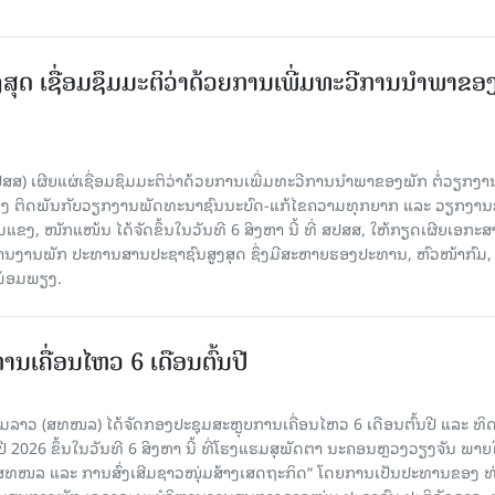
ສຸດ ເຊື່ອມຊຶມມະຕິວ່າດ້ວຍການເພີ່ມທະວີການນຳພາຂອ
ປສສ) ເຜີຍແຜ່ເຊື່ອມຊຶມມະຕິວ່າດ້ວຍການເພີ່ມທະວີການນຳພາຂອງພັກ ຕໍ່ວຽກງາ
ືອງ ຕິດພັນກັບວຽກງານພັດທະນາຊົນນະບົດ-ແກ້ໄຂຄວາມທຸກຍາກ ແລະ ວຽກງາ
ມແຂງ, ໜັກແໜ້ນ ໄດ້ຈັດຂຶ້ນໃນວັນທີ 6 ສິງຫາ ນີ້ ທີ່ ສປສສ, ໃຫ້ກຽດເຜີຍເອກະ
ຫານງານພັກ ປະທານສານປະຊາຊົນສູງສຸດ ຊຶ່ງມີສະຫາຍຮອງປະທານ, ຫົວໜ້າກົມ,
ງພ້ອມພຽງ.
ເຄື່ອນໄຫວ 6 ເດືອນຕົ້ນປີ
່ມລາວ (ສທໜລ) ໄດ້ຈັດກອງປະຊຸມສະຫຼຸບການເຄື່ອນໄຫວ 6 ເດືອນຕົ້ນປີ ແລະ ທ
 2026 ຂຶ້ນໃນວັນທີ 6 ສິງຫາ ນີ້ ທີ່ໂຮງແຮມສຸພັດຕາ ນະຄອນຫຼວງວຽງຈັນ ພາຍ
 ສທໜລ ແລະ ການສົ່ງເສີມຊາວໜຸ່ມສ້າງເສດຖະກິດ“ ໂດຍການເປັນປະທານຂອງ ທ