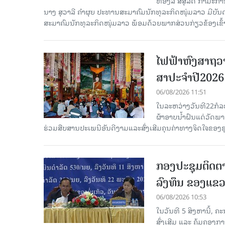
ທອງລີ ສີສຸລິດ ກຳມະກ
ນາງ ສຸວາລີ ຄຳຜຸຍ ປະທານສະມາຄົມນັກທຸລະກິດໜຸ່ມລາວ ມີບັ
ສະມາຄົມນັກທຸລະກິດໜຸ່ມລາວ ພ້ອມດ້ວຍພາກສ່ວນກ່ຽວຂ້ອງເຂົ້
ໄຟຟ້າຫົງສາຖວາ
ສາປະຈໍາປີ2026
06/08/2026 11:51
ໃນລະຫວ່າງວັນທີ22ກໍລ
ຜ້າອາບນໍ້າຝົນແດ່ວັດພ
ຮ່ວມສືບສານປະເພນີອັນດີງາມແລະສົ່ງເສີມຄຸນຄ່າທາງຈິດໃຈຂອງຊຸມ
ກອງປະຊຸມຕິດຕາ
ລົງທຶນ ຂອງແຂວງ
06/08/2026 10:53
ໃນວັນທີ 5 ສິງຫານີ້, 
ສົ່ງເສີມ ແລະ ຄຸ້ມຄອງ