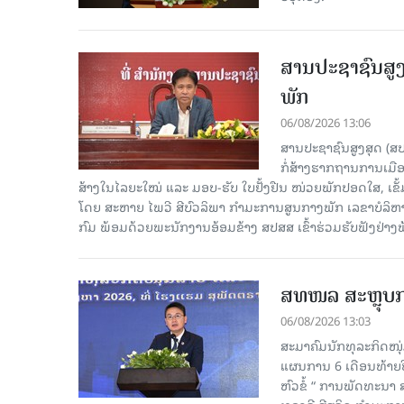
ສານປະຊາຊົນສູງ
ພັກ
06/08/2026 13:06
ສານປະຊາຊົນສູງສຸດ (ສ
ກໍ່ສ້າງຮາກຖານການເມ
ສ້າງໃນໄລຍະໃໝ່ ແລະ ມອບ-ຮັບ ໃບຢັ້ງຢືນ ໜ່ວຍພັກປອດໃສ, ເຂັ້
ໂດຍ ສະຫາຍ ໄພວີ ສີບົວລິພາ ກຳມະການສູນກາງພັກ ເລຂາບໍລິ
ກົມ ພ້ອມດ້ວຍພະນັກງານອ້ອມຂ້າງ ສປສສ ເຂົ້າຮ່ວມຮັບຟັງຢ່າ
ສທໜລ ສະຫຼຸບການ
06/08/2026 13:03
ສະມາຄົມນັກທຸລະກິດໜຸ
ແຜນການ 6 ເດືອນທ້າຍປີ
ຫົວຂໍ້ “ ການພັດທະນາ