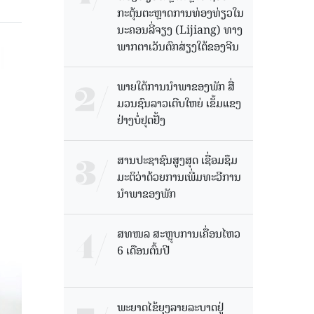
ກະຕຸ້ນຕະຫຼາດການທ່ອງທ່ຽວໃນ
ນະຄອນລີ່ຈຽງ (Lijiang) ທາງ
ພາກຕາເວັນຕົກສ່ຽງໃຕ້ຂອງຈີນ
ພາຍໃຕ້ການນໍາພາຂອງພັກ ສື່
ມວນຊົນລາວເຕີບໃຫຍ່ ເຂັ້ມແຂງ
ຢ່າງບໍ່ຢຸດຢັ້ງ
ສານປະຊາຊົນສູງສຸດ ເຊື່ອມຊຶມ
ມະຕິວ່າດ້ວຍການເພີ່ມທະວີການ
ນຳພາຂອງພັກ
ສທໜລ ສະຫຼຸບການເຄື່ອນໄຫວ
6 ເດືອນຕົ້ນປີ
ພະຍາດໄຂ້ຍຸງລາຍລະບາດຢູ່