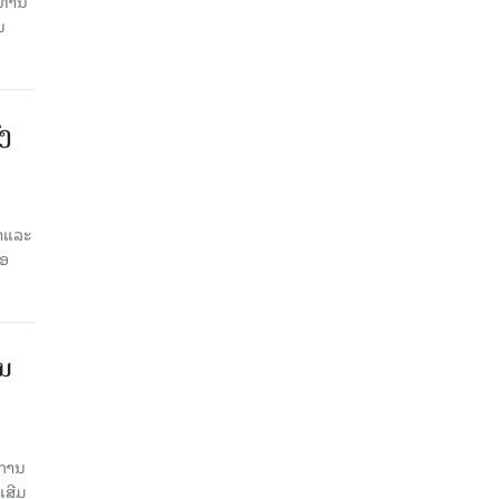
ທ່ານ
ນ
ົງ
ສາແລະ
່ອ
ານ
ະການ
ເສີມ