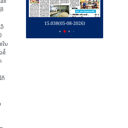
ແລະ
ທີ
້
26)
15.038(05-08-2026)
1
ວ້
ີ
ໄຂໃນ
ຂໍ້
່
ໃຕ້
ນ