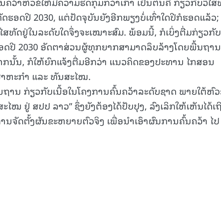
າຫົວຂໍ້ໃຫ້ມີຄວາມຮັດກຸມກວ່າເກົ່າ ເປັນຕົ້ນຄື ກ່ຽວກັບວິໄສ
ສທັດຮອດປີ 2030, ແຕ່ປັດຈຸບັນຍັງອີກພຽງບໍ່ເທົ່າໃດປີກໍຮອດແລ້ວ;
ິໄສທັດຢູ່ໃນລະດັບໃດຈຶ່ງຈະເໝາະສົມ. ພ້ອມນີ້, ກໍເບິ່ງຕື່ມກ່ຽວກັບ
ອດປີ 2030 ອັດຕາສ່ວນຜູ້ທຸກຍາກສາມາດລຶບລ້າງໂດຍພື້ນຖານ
ຈາກນັ້ນ, ກໍໃຫ້ຍົກແຈ້ງຕື່ມອີກວ່າ ແນວຄິດຂອງປະທານ ໄກສອນ
ດສາຫະກຳ ແລະ ທັນສະໄໝ.
ນຖານ ກ່ຽວກັບເນື້ອໃນໂຄງການຄົ້ນຄວ້າລະດັບຊາດ ພາຍໃຕ້ຫົວຂ
 ຢູ່ ສປປ ລາວ” ຊຶ່ງຍັງຕ້ອງໄດ້ປັບປຸງ, ລົງເລິກໃຫ້ເຫັນໄດ້ເຖ
ັດຕັ້ງຜັນຂະຫຍາຍຕົວຈິງ ເພື່ອນໍາເອົາຜົນການຄົ້ນຄວ້າ ໄປ