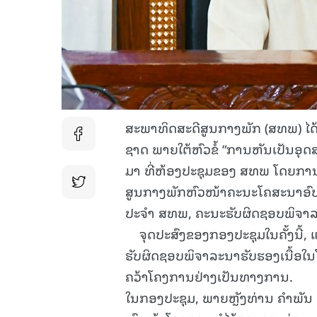
ສະພາທິດສະດີສູນກາງພັກ (ສທພ) ໄດ້
ຊາດ ພາຍໃຕ້ຫົວຂໍ້ “ການຫັນເປັນອຸດ
ມາ ທີ່ຫ້ອງປະຊຸມຂອງ ສທພ ໂດຍການ
ສູນກາງພັກຫົວໜ້າຄະນະໂຄສະນາອົບ
ປະຈໍາ ສທພ, ຄະນະຮັບຜິດຊອບພິຈາລ
ຈຸດປະສົງຂອງກອງປະຊຸມໃນຄັ້ງນີ້, ແ
ຮັບຜິດຊອບພິຈາລະນາຮັບຮອງເນື້ອໃ
ຄວ້າໂຄງການຢ່າງເປັນທາງການ.
ໃນກອງປະຊຸມ, ພາຍຫຼັງທ່ານ ຄໍາພັນ 