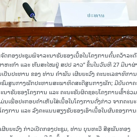
ຈັດກອງປະຊຸມພິຈາລະນາຮັບຮອງເນື້ອໃນໂຄງການຄົ້ນຄວ້າລະດ
ສາຫະກໍາ ແລະ ທັນສະໄໝຢູ່ ສປປ ລາວ” ຂຶ້ນໃນວັນທີ 27 ມີນາຜ
ເປັນປະທານ ຂອງ ທ່ານ ຄໍາພັນ ເຜີຍຍະວົງ ຄະນະເລຂາທິການ
ຮົມສູນກາງພັກປະທານສະພາທິດສະດີສູນກາງພັກ; ມີບັນດາຄ
ະນາຮັບຮອງໂຄງການ ແລະ ຄະນະຮັບຜິດຊອບໂຄງການເຂົ້າຮ່ວມ
ມ່ນເພື່ອປະກອບຄໍາເຫັນໃສ່ເນື້ອໃນໂຄງການດັ່ງກ່າວ ຈາກຄະນະ
ນໂຄງການ ແລະ ລົງຄະແນນສຽງຮັບຮອງເອົາເນື້ອໃນຜົນຂອງການຄ
ເຜີຍຍະວົງ ກ່າວເປີດກອງປະຊຸມ, ທ່ານ ບຸນທະວີ ສີສຸພັນທອງ