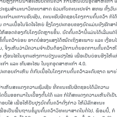
ພາຍຫຼັງການນໍາສະເໜີບົດຄົ້ນຄວ້າ ການຫັນເປັນອຸດສາຫະກຳ 
ປະຊຸມສຳມະນາວິທະຍາສາດ ຮ່ວມກັບຄະນະປະຈໍາ ສທພ ຄັ້ງວັນ
ນະກຳມະການຮັບເຊີນ, ຄະນະຮັບຜິດຊອບໂຄງການຄົ້ນຄວ້າ ກໍໄດ
15.039(06-08-20
 ຕາມເນື້ອໃນຈິດໃຈໃຫຍ່ ຊຶ່ງໂຄງປະກອບຂອງບົດແມ່ນຍັງຮັກສາໄ
ສອດຄ່ອງກັບໂຄງບົດຫຼາຍຂຶ້ນ. ບົດຄົ້ນຄວ້ານີ້ແມ່ນໄດ້ເລີ່ມແຕ່ປ
ວຂໍ້ຄົ້ນຄວ້າຍ່ອຍ ອາດບໍ່ສ່ອງແສງໄດ້ໝົດເຖິງສະພາບ ແລະ ເງື່ອນ
້ນ, ຈຶ່ງເຫັນວ່າມີຄວາມຈໍາເປັນຕ້ອງມີການຕໍ່ຍອດການຄົ້ນຄວ້າຫົວ
 ເງື່ອນໄຂໃນຍຸກແຫ່ງການປ່ຽນແປງໃໝ່ ເພື່ອເປັນບ່ອນອີງໃຫ້ແກ
ະກຳ ແລະ ທັນສະໄໝ ໃນຍຸກອຸດສາຫະກຳ 4.0.
ໄດ້ປະກອບຄໍາເຫັນ ຕໍ່ກັບເນື້ອໃນໂຄງການຄົ້ນຄວ້າລະດັບຊາດ ພາຍ
ຄໍາເຫັນສະແດງຄວາມຊົມເຊີຍ ທີ່ຄະນະຮັບຜິດຊອບໄດ້ມີຄວາມ
ປຶ້ມອອກມາໃນເບື້ອງຕົ້ນໄດ້ ແລະ ກໍໄດ້ສະແດງຄວາມເຫັນດີເປັ
ອບໃສ່ ເພື່ອໃຫ້ປັບປຸງບົດຄົ້ນຄວ້າດັ່ງກ່າວ ໃຫ້ມີລັກສະນະ
ເປັນພື້ນຖານຂໍ້ມູນຄົ້ນຄວ້າວິທະນາສາດໃນຕໍ່ໄປ. ພ້ອມນີ້, ກໍ