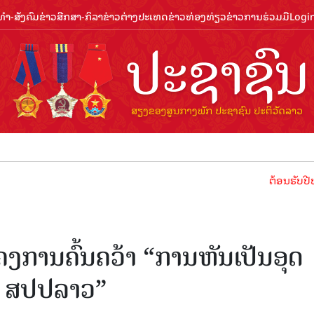
ຳ-ສັງຄົມ
ຂ່າວສືກສາ-ກິລາ
ຂ່າວຕ່າງປະເທດ
ຂ່າວທ່ອງທ່ຽວ
ຂ່າວການຮ່ວມມື
Logi
ຕ້ອນຮັບປີທ່ອງທ່ຽວ
ຄງການຄົ້ນຄວ້າ “ການຫັນເປັນອຸດ
່ ສປປລາວ”