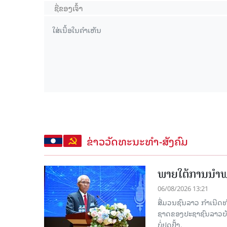
ຂ່າວວັດທະນະທຳ-ສັງຄົມ
ພາຍໃຕ້ການນໍາພາ
06/08/2026 13:21
ສື່ມວນຊົນລາວ ກຳເນີດທ
ຊາດຂອງປະຊາຊົນລາວບັນດ
ບໍ່ຢຸດຢັ້ງ.