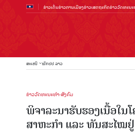
ຂ່າວເດັ່ນ
ຂ່າວການເມືອງ
ຂ່າວເສດຖະກິດ
ຂ່າວວັດທະນະທ
ສະເໜີ
ພັກປປ ລາວ
ຂ່າວວັດທະນະທຳ-ສັງຄົມ
ພິຈາລະນາຮັບຮອງເນື້ອໃນໂ
ສາຫະກໍາ ແລະ ທັນສະໄໝຢູ