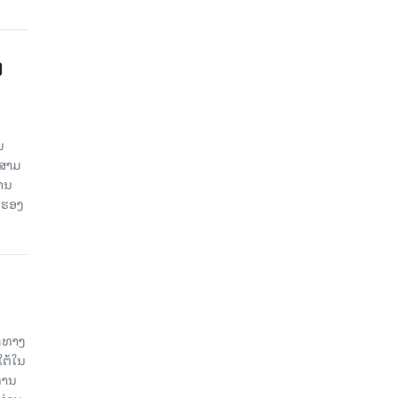
ງ
ນ
ນສາມ
ສານ
 ຮອງ
ິດທາງ
ໃຕ້ໃນ
່ານ