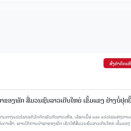
ສົ່ງຄໍາຄິດເຫ
ຂອງພັກ ສື່ມວນຊົນລາວເຕີບໃຫຍ່ ເຂັ້ມແຂງ ຢ່າງບໍ່ຢຸດຢັ
່າມກາງແປວໄຟປະຕິວັດຕິດພັນກັບຢາດເຫື່ອ, ເລືອດເນື້ອ ແລະ ແປວໄຟແຫ່ງການຕໍ່ສູ
າເຜົ່າ. ພາຍໃຕ້ການນໍາພາຂອງພັກ ເຮັດໃຫ້ສື່ມວນຊົນລາວເຕີບໃຫຍ່ ເຂັ້ມແຂງ 