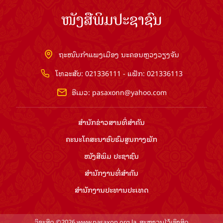
ໜັງສືພິມປະຊາຊົນ
ຖະໜົນກຳແພງເມືອງ ນະຄອນຫຼວງວຽງຈັນ
ໂທລະສັບ: 021336111 - ແຟັກ: 021336113
ອີເມວ:
pasaxonn@yahoo.com
ສຳ​ນັກ​ຂ່າວ​ສານ​ທີ່​ສຳ​ຄັນ​
ຄະນະໂຄສະນາອົບຮົມ​ສູນ​ກາງ​ພັກ
ໜັງສືພິມ ປະ​ຊາ​ຊົນ
ສຳ​ນັກ​ງານ​ທີ່​ສຳ​ຄັນ
ສຳ​ນັກ​ງານ​ປະ​ທານ​ປະ​ເທດ
ລິຂະສິດ ©2026 www.pasaxon.org.la. ສະຫງວນໄວ້ເຊິງສິດ