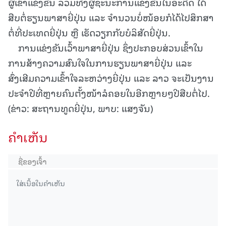
ຜູ້ເຂົ້າແຂ່ງຂັນ ລວມທັງຜູ້ຊະນະການແຂ່ງຂັນໃນອະດີດ ໄດ້
ສືບຕໍ່ຮຽນພາສາຍີ່ປຸ່ນ ແລະ ຈຳນວນບໍ່ໜ້ອຍກໍໄດ້ໄປສຶກສາ
ຕໍ່ທີ່ປະເທດຍີ່ປຸ່ນ ຫຼື ເຮັດວຽກກັບບໍລິສັດຍີ່ປຸ່ນ.
ການແຂ່ງຂັນເວົ້າພາສາຍີ່ປຸ່ນ ຊຶ່ງປະກອບສ່ວນເຂົ້າໃນ
ການສ້າງຄວາມສົນໃຈໃນການຮຽນພາສາຍີ່ປຸ່ນ ແລະ
ສົ່ງເສີມຄວາມເຂົ້າໃຈລະຫວ່າງຍີ່ປຸ່ນ ແລະ ລາວ ຈະເປັນງານ
ປະຈຳປີທີ່ຫຼາຍຄົນຕັ້ງໜ້າລໍຄອຍໃນອີກຫຼາຍໆປີສືບຕໍ່ໄປ.
(ຂ່າວ: ສະຖານທູດຍີ່ປຸ່ນ, ພາບ: ແສງຈັນ)
ຄໍາເຫັນ