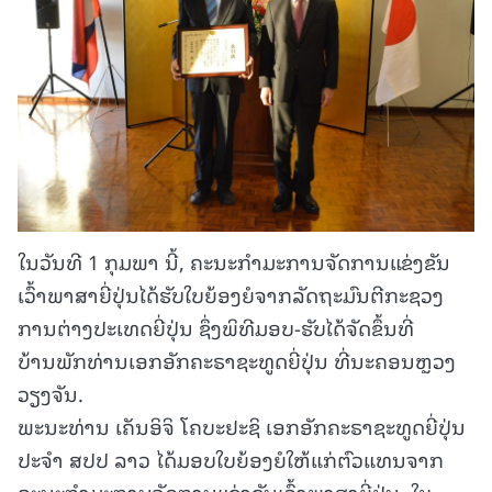
ໃນວັນທີ 1 ກຸມພາ ນີ້, ຄະນະກຳມະການຈັດການແຂ່ງຂັນ
ເວົ້າພາສາຍີ່ປຸ່ນໄດ້ຮັບໃບຍ້ອງຍໍຈາກລັດຖະມົນຕີກະຊວງ
ການຕ່າງປະເທດຍີ່ປຸ່ນ ຊຶ່ງພິທີມອບ-ຮັບໄດ້ຈັດຂຶ້ນທີ່
ບ້ານພັກທ່ານເອກອັກຄະຣາຊະທູດຍີ່ປຸ່ນ ທີ່ນະຄອນຫຼວງ
ວຽງຈັນ.
ພະນະທ່ານ ເຄັນອິຈິ ໂຄບະຢະຊິ ເອກອັກຄະຣາຊະທູດຍີ່ປຸ່ນ
ປະຈຳ ສປປ ລາວ ໄດ້ມອບໃບຍ້ອງຍໍໃຫ້ແກ່ຕົວແທນຈາກ
ຄະນະກຳມະການຈັດການແຂ່ງຂັນເວົ້າພາສາຍີ່ປຸ່ນ. ໃບ