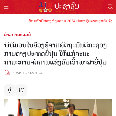
ຕ້ອນຮັບປີທ່ອງທ່ຽວລາວ 2024 ປະຊາຊົນລາວທຸກຄົນຈົ່ງພ້ອມເປັ
ຂ່າວການຮ່ວມມື
ພິທີມອບໃບຍ້ອງຍໍຈາກລັດຖະມົນຕີກະຊວງ
ການຕ່າງປະເທດຍີ່ປຸ່ນ ໃຫ້ແກ່ຄະນະ
ກຳມະການຈັດການແຂ່ງຂັນເວົ້າພາສາຍີ່ປຸ່ນ
13:49 02/02/2024