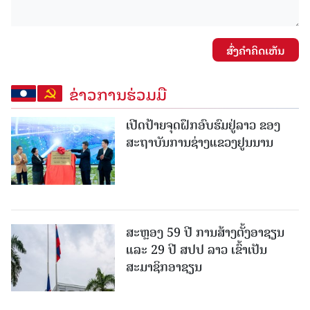
ສົ່ງຄໍາຄິດເຫັນ
ຂ່າວການຮ່ວມມື
ເປີດປ້າຍຈຸດຝຶກອົບຮົມຢູ່ລາວ ຂອງ
ສະຖາບັນການຊ່າງແຂວງຢູນນານ
ສະຫຼອງ 59 ປີ ການສ້າງຕັ້ງອາຊຽນ
ແລະ 29 ປີ ສປປ ລາວ ເຂົ້າເປັນ
ສະມາຊິກອາຊຽນ