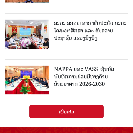
ຄະນະ ຄອສພ ລາວ ພົບປະກັບ ຄະນະ
ໂຄສະນາສຶກສາ ແລະ ຂົນຂວາຍ
ປະຊາຊົນ ແຂວງນິງບິງ
NAPPA ແລະ VASS ເຊັນບົດ
ບັນທຶກການຮ່ວມມືທາງດ້ານ
ວິທະຍາສາດ 2026-2030
ເພີ່ມເຕີມ