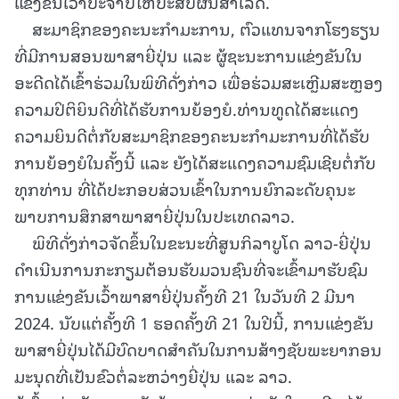
ແຂ່ງຂັນເວົ້າປະຈຳປີໃຫ້ປະສົບຜົນສຳເລັດ.
ສະມາຊິກຂອງຄະນະກຳມະການ, ຕົວແທນຈາກໂຮງຮຽນ
ທີ່ມີການສອນພາສາຍີ່ປຸ່ນ ແລະ ຜູ້ຊະນະການແຂ່ງຂັນໃນ
ອະດີດໄດ້ເຂົ້າຮ່ວມໃນພິທີດັ່ງກ່າວ ເພື່ອຮ່ວມສະເຫຼີມສະຫຼອງ
ຄວາມປິຕິຍິນດີທີ່ໄດ້ຮັບການຍ້ອງຍໍ.ທ່ານທູດໄດ້ສະແດງ
ຄວາມຍິນດີຕໍ່ກັບສະມາຊິກຂອງຄະນະກຳມະການທີ່ໄດ້ຮັບ
ການຍ້ອງຍໍໃນຄັ້ງນີ້ ແລະ ຍັງໄດ້ສະແດງຄວາມຊົມເຊີຍຕໍ່ກັບ
ທຸກທ່ານ ທີ່ໄດ້ປະກອບສ່ວນເຂົ້າໃນການຍົກລະດັບຄຸນະ
ພາບການສຶກສາພາສາຍີ່ປຸ່ນໃນປະເທດລາວ.
ພິທີດັ່ງກ່າວຈັດຂຶ້ນໃນຂະນະທີ່ສູນກິລາບູໂດ ລາວ-ຍີ່ປຸ່ນ
ດຳເນີນການກະກຽມຕ້ອນຮັບມວນຊົນທີ່ຈະເຂົ້າມາຮັບຊົມ
ການແຂ່ງຂັນເວົ້າພາສາຍີ່ປຸ່ນຄັ້ງທີ 21 ໃນວັນທີ 2 ມີນາ
2024. ນັບແຕ່ຄັ້ງທີ 1 ຮອດຄັ້ງທີ 21 ໃນປີນີ້, ການແຂ່ງຂັນ
ພາສາຍີ່ປຸ່ນໄດ້ມີບົດບາດສຳຄັນໃນການສ້າງຊັບພະຍາກອນ
ມະນຸດທີ່ເປັນຂົວຕໍ່ລະຫວ່າງຍີ່ປຸ່ນ ແລະ ລາວ.