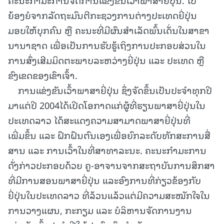
ຍ້ອງຍໍຈາກລັດຖະມົນຕີກະຊວງການຕ່າງປະເທດຍີ່ປຸ່ນ
ມອບໃຫ້ບຸກຄົນ ຫຼື ຄະນະທີ່ມີຜົນສຳເລັດພົ້ນເດັ່ນໃນສາຂາ
ນານາຊາດ ເພື່ອເປັນການຮັບຮູ້ເຖິງການປະກອບສ່ວນໃນ
ການສົ່ງເສີມມິດຕະພາບລະຫວ່າງຍີ່ປຸ່ນ ແລະ ປະເທດ ຫຼື
ຂົງເຂດຂອງເຂົາເຈົ້າ.
ການແຂ່ງຂັນເວົ້າພາສາຍີ່ປຸ່ນ ຊຶ່ງຈັດຂຶ້ນເປັນປະຈຳທຸກປີ
ມາແຕ່ປີ 2004ໄດ້ເປີດໂອກາດແກ່ຜູ້ທີ່ຮຽນພາສາຍີ່ປຸ່ນໃນ
ປະເທດລາວ ໄດ້ສະແດງຄວາມສາມາດພາສາຍີ່ປຸ່ນທີ່
ເພີ່ມຂຶ້ນ ແລະ ຝຶກຝົນຕົນເອງເພື່ອຍົກລະດັບທັກສະການສື່
ສານ ແລະ ການເວົ້າໃນທີ່ສາທາລະນະ. ຄະນະກຳມະການ
ດັ່ງກ່າວປະກອບດ້ວຍ ຄູ-ອາຈານຈາກສະຖາບັນການສຶກສາ
ທີ່ມີການສອນພາສາຍີ່ປຸ່ນ ແລະອົງການທີ່ກ່ຽວຂ້ອງກັບ
ຍີ່ປຸ່ນໃນປະເທດລາວ ທີ່ລ້ວນແລ້ວແຕ່ມີຄວາມສະໝັກໃຈໃນ
ການວາງແຜນ, ກະກຽມ ແລະ ບໍລິຫານຈັດການງານ