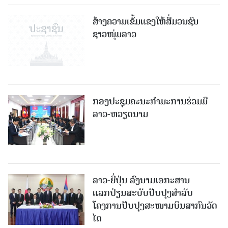
ສ້າງຄວາມເຂັ້ມແຂງໃຫ້ສື່ມວນຊົນ
ຊາວໜຸ່ມລາວ
ກອງປະຊຸມຄະນະກຳມະການຮ່ວມມື
ລາວ-ຫວຽດນາມ
ລາວ-ຍີ່ປຸ່ນ ລົງນາມເອກະສານ
ແລກປ່ຽນສະບັບປັບປຸງສໍາລັບ
ໂຄງການປັບປຸງສະໜາມບິນສາກົນວັດ
ໄຕ