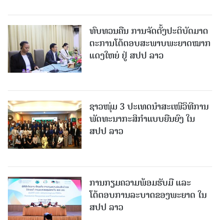
ທົບທວນຄືນ ການຈັດຕັ້ງປະຕິບັດມາດ
ຕະການໂຕ້ຕອບສະພາບພະຍາດໝາກ
ແດງໃຫຍ່ ຢູ່ ສປປ ລາວ
ຊາວໜຸ່ມ 3 ປະເທດນຳສະເໜີວິທີການ
ພັດທະນາກະສິກຳແບບຍືນຍົງ ໃນ
ສປປ ລາວ
ການກຽມຄວາມພ້ອມຮັບມື ແລະ
ໂຕ້ຕອບການລະບາດຂອງພະຍາດ ໃນ
ສປປ ລາວ