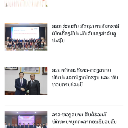
ສສກ ຮ່ວມກັບ ລັດຖະບານອົສຕຣາລີ
ເປີດເຄື່ອງມືປະເມີນຕົນເອງສຳລັບຄູ
ປະຖົມ
ສະພາທິດສະດີລາວ-ຫວຽດນາມ
ພົບປະແລກປ່ຽນບົດຮຽນ ແລະ ທົບ
ທວນການຮ່ວມມື
ລາວ-ຫວຽດ​ນາມ ສືບ​ຕໍ່​ຮ່ວມ​ມື
ພັດທະນາບຸກຄະລາກອນສື່ມວນຊົນ