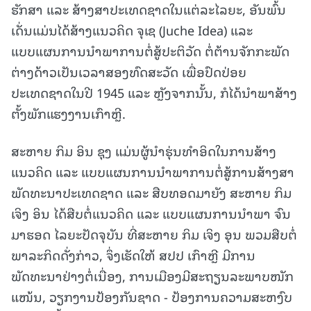
ຮັກສາ ແລະ ສ້າງສາປະເທດຊາດໃນແຕ່ລະໄລຍະ, ອັນພົ້ນ
ເດັ່ນແມ່ນໄດ້ສ້າງແນວຄິດ ຈຸເຊ (Juche Idea) ແລະ
ແບບແຜນການນຳພາການຕໍ່ສູ້ປະຕິວັດ ຕໍ່ຕ້ານຈັກກະພັດ
ຕ່າງດ້າວເປັນເວລາສອງທົດສະວັດ ເພື່ອປົດປ່ອຍ
ປະເທດຊາດໃນປີ 1945 ແລະ ຫຼັງຈາກນັ້ນ, ກໍໄດ້ນໍາພາສ້າງ
ຕັ້ງພັກແຮງງານເກົາຫຼີ.
ສະຫາຍ ກິມ ອິນ ຊຸງ ແມ່ນຜູ້ນໍາຮຸ່ນທໍາອິດໃນການສ້າງ
ແນວຄິດ ແລະ ແບບແຜນການນໍາພາການຕໍ່ສູ້ການສ້າງສາ
ພັດທະນາປະເທດຊາດ ແລະ ສືບທອດມາຍັງ ສະຫາຍ ກິມ
ເຈິງ ອິນ ໄດ້ສືບຕໍ່ແນວຄິດ ແລະ ແບບແຜນການນໍາພາ ຈົນ
ມາຮອດ ໄລຍະປັດຈຸບັນ ທີ່ສະຫາຍ ກິມ ເຈິງ ອຸນ ພວມສືບຕໍ່
ພາລະກິດດັ່ງກ່າວ, ຈຶ່ງເຮັດໃຫ້ ສປປ ເກົາຫຼີ ມີການ
ພັດທະນາຢ່າງຕໍ່ເນື່ອງ, ການເມືອງມີສະຖຽນລະພາບໜັກ
ແໜ້ນ, ວຽກງານປ້ອງກັນຊາດ - ປ້ອງການຄວາມສະຫງົບ