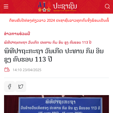
ຕ້ອນຮັບປີທ່ອງທ່ຽວລາວ 2024 ປະຊາຊົນລາວທຸກຄົນຈົ່ງພ້ອມເປັນເຈົ້າພາບທ
ຂ່າວການຮ່ວມມື
ພິທີປາຖະກະຖາ ວັນເກີດ ປະທານ ກິມ ອິນ ຊຸງ ຄົບຮອບ 113 ປີ
ພິທີປາຖະກະຖາ ວັນເກີດ ປະທານ ກິມ ອິນ
ຊຸງ ຄົບຮອບ 113 ປີ
14:10 23/04/2025