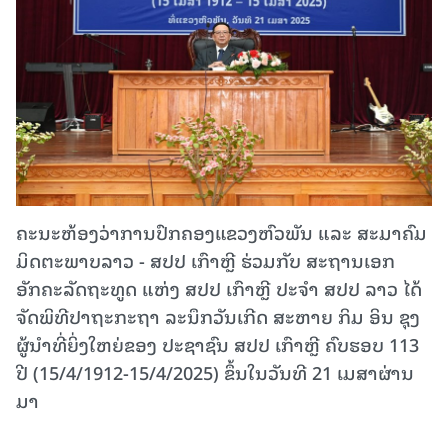
ຄະນະຫ້ອງວ່າການປົກຄອງແຂວງຫົວພັນ ແລະ ສະມາຄົມ
ມິດຕະພາບລາວ - ສປປ ເກົາຫຼີ ຮ່ວມກັບ ສະຖານເອກ
ອັກຄະລັດຖະທູດ ແຫ່ງ ສປປ ເກົາຫຼີ ປະຈໍາ ສປປ ລາວ ໄດ້​
ຈັດພິທີປາຖະກະຖາ ລະນຶກວັນເກີດ ສະຫາຍ ກິມ ອິນ ຊຸງ
ຜູ້ນໍາທີ່ຍິ່ງໃຫຍ່ຂອງ ປະຊາຊົນ ສປປ ເກົາຫຼີ ຄົບຮອບ 113
ປີ (​15/4/1912-15/4/2025) ຂຶ້ນໃນວັນທີ 21 ເມສາຜ່ານ
ມາ