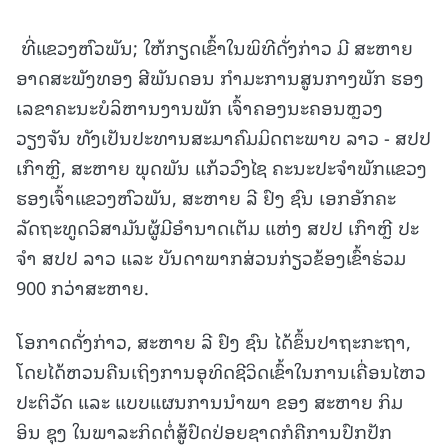
ທີ່ແຂວງຫົວພັນ; ໃຫ້ກຽດເຂົ້າໃນພິທີດັ່ງກ່າວ ມີ ສະຫາຍ
ອາດສະພັງທອງ ສີພັນດອນ ກໍາມະການສູນກາງພັກ ຮອງ
ເລຂາຄະນະບໍລິຫານງານພັກ ເຈົ້າຄອງນະຄອນຫຼວງ
ວຽງຈັນ ທັງເປັນປະທານສະມາຄົມມິດຕະພາບ ລາວ - ສປປ
ເກົາຫຼີ, ສະຫາຍ ພຸດພັນ ແກ້ວວົງໄຊ ຄະນະປະຈໍາພັກແຂວງ
ຮອງເຈົ້າແຂວງຫົວພັນ, ສະຫາຍ ລີ ຢົງ ຊົນ ເອກອັກຄະ
ລັດຖະທູດວິສາມັນຜູ້ມີອໍານາດເຕັມ ແຫ່ງ ສປປ ເກົາຫຼີ ປະ
ຈໍາ ສປປ ລາວ ແລະ ບັນດາພາກສ່ວນກ່ຽວຂ້ອງເຂົ້າຮ່ວມ
900 ກວ່າສະຫາຍ.
ໂອກາດດັ່ງກ່າວ, ສະຫາຍ ລີ ຢົງ ຊົນ ໄດ້ຂຶ້ນປາຖະກະຖາ,
ໂດຍໄດ້ຫວນຄືນເຖິງການອຸທິດຊີວິດເຂົ້າໃນການເຄື່ອນໄຫວ
ປະຕິວັດ ແລະ ແບບແຜນການນໍາພາ ຂອງ ສະຫາຍ ກິມ
ອິນ ຊຸງ ໃນພາລະກິດຕໍ່ສູ້ປົດປ່ອຍຊາດກໍຄືການປົກປັກ