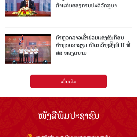
ກ້າແກ່ນຂອງການປະຕິວັດກູບາ
ຕຳຫຼວດລາວເຂົ້າຮ່ວມແຂ່ງຂັນກ໊ອບ
ຕຳຫຼວດອາຊຽນ ເປີດກວ້າງຄັ້ງທີ II ທີ່
ສສ ຫວຽດນາມ
ເພີ່ມເຕີມ
ໜັງສືພິມປະຊາຊົນ
ຖະໜົນກຳແພງເມືອງ ນະຄອນຫຼວງວຽງຈັນ