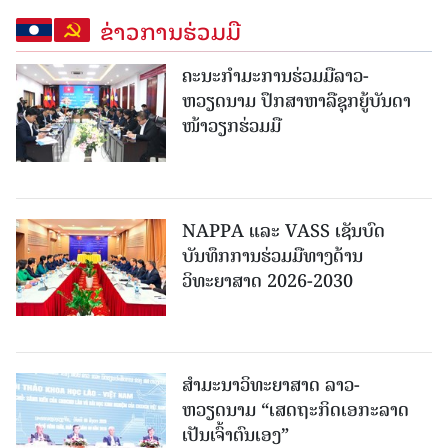
ຂ່າວການຮ່ວມມື
ຄະນະກໍາມະການຮ່ວມມືລາວ-
ຫວຽດນາມ ປຶກສາຫາລືຊຸກຍູ້ບັນດາ
ໜ້າວຽກຮ່ວມມື
NAPPA ແລະ VASS ເຊັນບົດ
ບັນທຶກການຮ່ວມມືທາງດ້ານ
ວິທະຍາສາດ 2026-2030
ສຳມະນາວິທະຍາສາດ ລາວ-
ຫວຽດນາມ “ເສດຖະກິດເອກະລາດ
ເປັນເຈົ້າຕົນເອງ”