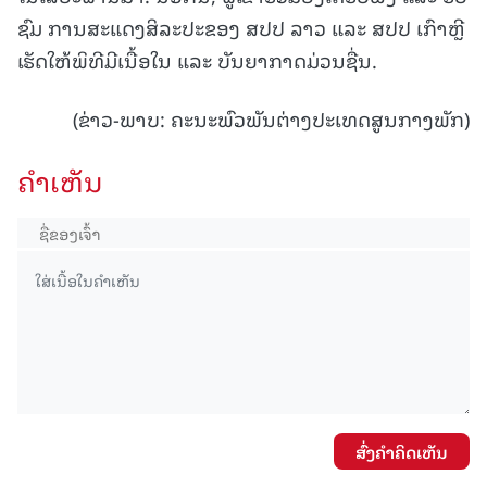
ຊົມ ການສະແດງສິລະປະຂອງ ສປປ ລາວ ແລະ ສປປ ເກົາຫຼີ
ເຮັດໃຫ້ພິທີມີເນື້ອໃນ ແລະ ບັນຍາກາດມ່ວນຊື່ນ.
(ຂ່າວ-ພາບ: ຄະນະພົວພັນຕ່າງປະເທດສູນກາງພັກ)
ຄໍາເຫັນ
ສົ່ງຄໍາຄິດເຫັນ