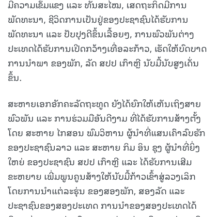
ມີຄວາມເຂັ້ມແຂງ ແລະ ທັນສະໄໝ, ເສດຖະກິດມີການ
ພັດທະນາ, ຊີວິດການເປັນຢູ່ຂອງປະຊາຊົນໄດ້ຮັບການ
ພັດທະນາ ແລະ ປັບປຸງດີຂຶ້ນເລື້ອຍໆ, ການພົວພັນຕ່າງ
ປະເທດໄດ້ຮັບການເປີດກວ້າງເທື່ອລະກ້າວ, ເຮັດໃຫ້ບົດບາດ
ການນໍາພາ ຂອງພັກ, ລັດ ສປປ ເກົາຫຼີ ນັບມື້ນັບສູງເດັ່ນ
ຂຶ້ນ.
ສະຫາຍເອກອັກຄະລັດຖະທູດ ຍັງໄດ້ຍົກໃຫ້ເຫັນເຖິງສາຍ
ພົວພັນ ແລະ ການຮ່ວມມືອັນດີງາມ ທີ່ໄດ້ຮັບການສ້າງຕັ້ງ
ໂດຍ ສະຫາຍ ໄກສອນ ພົມວິຫານ ຜູ້ນຳທີ່ແສນເຄົາລົບຮັກ
ຂອງປະຊາຊົນລາວ ແລະ ສະຫາຍ ກິມ ອິນ ຊຸງ ຜູ້ນຳທີ່ຍິ່ງ
ໃຫຍ່ ຂອງປະຊາຊົນ ສປປ ເກົາຫຼີ ແລະ ໄດ້ຮັບການເສີມ
ຂະຫຍາຍ ເພີ່ມພູນຄູນສ້າງໃຫ້ນັບມື້ກ້າວເຂົ້າສູ່ລວງເລິກ
ໂດຍການນໍາແຕ່ລະຮຸ່ນ ຂອງສອງພັກ, ສອງລັດ ແລະ
ປະຊາຊົນຂອງສອງປະເທດ ການນໍາຂອງສອງປະເທດໄດ້