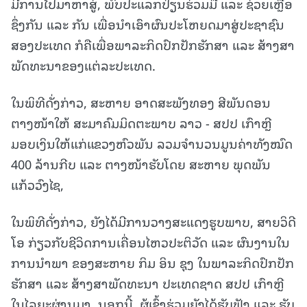
ມີການໄປມາຫາສູ່, ພົບປະແລກປ່ຽນຮ່ວມມື ແລະ ຊ່ວຍເຫຼືອ
ຊຶ່ງກັນ ແລະ ກັນ ເພື່ອນໍາເອົາຜົນປະໂຫຍດມາສູ່ປະຊາຊົນ
ສອງປະເທດ ກໍຄືເພື່ອພາລະກິດປົກປັກຮັກສາ ແລະ ສ້າງສາ
ພັດທະນາຂອງແຕ່ລະປະເທດ.
ໃນພິທີດັ່ງກ່າວ, ສະຫາຍ ອາດສະພັງທອງ ສີພັນດອນ
ຕາງໜ້າໃຫ້ ສະມາຄົມມິດຕະພາບ ລາວ - ສປປ ເກົາຫຼີ
ມອບເງິນໃຫ້ແກ່ແຂວງຫົວພັນ ລວມຈໍານວນມູນຄ່າທັງໝົດ
400 ລ້ານກີບ ແລະ ຕາງໜ້າຮັບໂດຍ ສະຫາຍ ພຸດພັນ
ແກ້ວວົງໄຊ,
ໃນພິທີດັ່ງກ່າວ, ຍັງໄດ້ມີການວາງສະແດງຮູບພາບ, ສາຍວິດີ
ໂອ ກ່ຽວກັບຊີວິດການເຄື່ອນໄຫວປະຕິວັດ ແລະ ຜົນງານໃນ
ການນໍາພາ ຂອງສະຫາຍ ກິມ ອິນ ຊຸງ ໃນພາລະກິດປົກປັກ
ຮັກສາ ແລະ ສ້າງສາພັດທະນາ ປະເທດຊາດ ສປປ ເກົາຫຼີ
ໃນໄລຍະຜ່ານມາ. ນອກນີ້, ຜູ້ເຂົ້າຮ່ວມຍັງໄດ້ຮັບຟັງ ແລະ ຮັບ