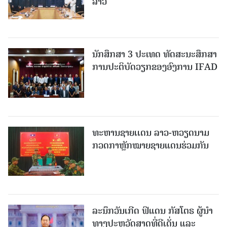
ລາວ
ນັກສຶກສາ 3 ປະເທດ ທັດ​ສະ​ນະ​ສຶກ​ສາ
ການປະຕິບັດວຽກຂອງອົງການ IFAD
ທະຫານຊາຍເເດນ ລາວ-ຫວຽດນາມ
ກວດກາຫຼັກໝາຍຊາຍແດນຮ່ວມກັນ
ລະນຶກວັນເກີດ ຟິແດນ ກັສໂຕຣ ຜູ້ນຳ
ທາງປະຫວັດສາດທີ່ດີເດັ່ນ ແລະ