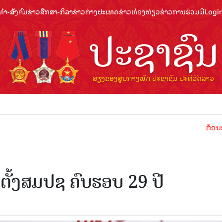
ຳ-ສັງຄົມ
ຂ່າວສືກສາ-ກິລາ
ຂ່າວຕ່າງປະເທດ
ຂ່າວທ່ອງທ່ຽວ
ຂ່າວການຮ່ວມມື
Logi
ຕ້ອນຮັບປີທ່
ງຕັ້ງສມປຊ ຄົບຮອບ 29 ປີ