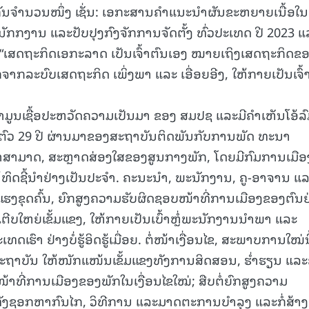
ຄັນຈໍານວນໜຶ່ງ ເຊັ່ນ: ເອກະສານຄໍາແນະນໍາຜັນຂະຫຍາຍເນື້ອໃນ
15.040(07-08-20
ັກກງານ ແລະປັບປຸງກົງຈັກການຈັດຕັ້ງ ທົ່ວປະເທດ ປີ 2023 ແ
 “ເສດຖະກິດເອກະລາດ ເປັນເຈົ້າຕົນເອງ ໝາຍເຖິງເສດຖະກິດຂ
ລະບົບເສດຖະກິດ ເພິ່ງພາ ແລະ ເອື່ອຍອີງ, ໃຫ້ກາຍເປັນເຈົ້
່າມູນເຊື້ອປະຫວັດຄວາມເປັນມາ ຂອງ ສມປຊ ແລະມີຄຳເຫັນໂອ້ລ
ຍຕົວ 29 ປີ ຜ່ານມາຂອງສະຖາບັນຕິດພັນກັບການພັດ ທະນາ
າສາມາດ, ສະຫຼາດສ່ອງໃສຂອງສູນກາງພັກ, ໂດຍມີກົມການເມືອ
ິດຊີ້ນຳຢ່າງເປັນປະຈຳ. ຄະນະນຳ, ພະນັກງານ, ຄູ-ອາຈານ ແ
ງຂຸດຄົ້ນ, ຍົກສູງຄວາມຮັບຜິດຊອບໜ້າທີ່ການເມືອງຂອງຕົນຢ
ບໃຫຍ່ເຂັ້ມແຂງ, ໃຫ້ກາຍເປັນເບົ້າຫຼໍ່ພະນັກງານນຳພາ ແລະ
ທດເຮົາ ຢ່າງບໍ່ຮູ້ອິດຮູ້ເມື່ອຍ. ຕໍ່ໜ້າເງື່ອນໄຂ, ສະພາບການໃໝ່ນີ
ະຖາບັນ ໃຫ້ໜັກແໜ້ນເຂັ້ມແຂງທັງການສິດສອນ, ຮໍ່າຮຽນ ແລະຄ
ທີ່ການເມືອງຂອງພັກໃນເງື່ອນໄຂໃໝ່; ສືບຕໍ່ຍົກສູງຄວາມ
ມທັງຊອກຫາກົນໄກ, ວິທີການ ແລະມາດຕະການບຳລຸງ ແລະກໍ່ສ້າງ