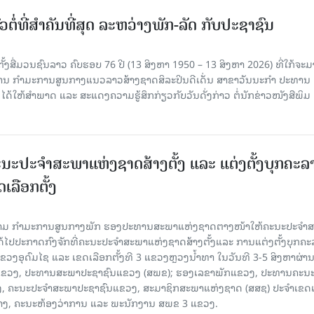
ວຕໍ່ທີ່ສໍາຄັນທີ່ສຸດ ລະຫວ່າງພັກ-ລັດ ກັບປະຊາຊົນ
ັ້ງສື່ມວນຊົນລາວ ຄົບຮອບ 76 ປີ (13 ສິງຫາ 1950 – 13 ສິງຫາ 2026) ທີ່ໃກ້ຈະມ
ສານ ກໍາມະການສູນກາງແນວລາວສ້າງຊາດສິລະປິນດີເດັ່ນ ສາຂາວັນນະກໍາ ປະທານ
ດ້ໃຫ້ສໍາພາດ ແລະ ສະແດງຄວາມຮູ້ສຶກກ່ຽວກັບວັນດັ່ງກ່າວ ຕໍ່ນັກຂ່າວໜັງສືພິມ
ນະປະຈໍາສະພາແຫ່ງຊາດສ້າງຕັ້ງ ແລະ ແຕ່ງຕັ້ງບຸກຄະລ
ເລືອກຕັ້ງ
ງຄາມ ກຳມະການສູນກາງພັກ ຮອງປະທານສະພາແຫ່ງຊາດຕາງໜ້າໃຫ້ຄະນະປະຈໍາ
້ໄປປະກາດກົງຈັກທີ່ຄະນະປະຈໍາສະພາແຫ່ງຊາດສ້າງຕັ້ງແລະ ການແຕ່ງຕັ້ງບຸກຄະ
 ແຂວງອຸດົມໄຊ ແລະ ເຂດເລືອກຕັ້ງທີ 3 ແຂວງຫຼວງນ້ຳທາ ໃນວັນທີ 3-5 ສິງຫາຜ່ານ
ຂາພັກແຂວງ, ປະທານສະພາປະຊາຊົນແຂວງ (ສພຂ); ຮອງເລຂາພັກແຂວງ, ປະທານຄະນ
, ຄະນະປະຈໍາສະພາປະຊາຊົນແຂວງ, ສະມາຊິກສະພາແຫ່ງຊາດ (ສສຊ) ປະຈໍາເຂດເ
້າງ, ຄະນະຫ້ອງວ່າການ ແລະ ພະນັກງານ ສພຂ 3 ແຂວງ.