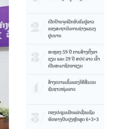
ເປີດປ້າຍຈຸດຝຶກອົບຮົມຢູ່ລາວ
ຂອງສະຖາບັນການຊ່າງແຂວງ
ຢູນນານ
ສະຫຼອງ 59 ປີ ການສ້າງຕັ້ງອາ
ຊຽນ ແລະ 29 ປີ ສປປ ລາວ ເຂົ້າ
ເປັນສະມາຊິກອາຊຽນ
ສ້າງຄວາມເຂັ້ມແຂງໃຫ້ສື່ມວນ
ຊົນຊາວໜຸ່ມລາວ
ກອງປະຊຸມເຜີຍແຜ່ເຊື່ອມຊຶມ
ທິດທາງປັບປຸງຫຼັກສູດ 6+3+3