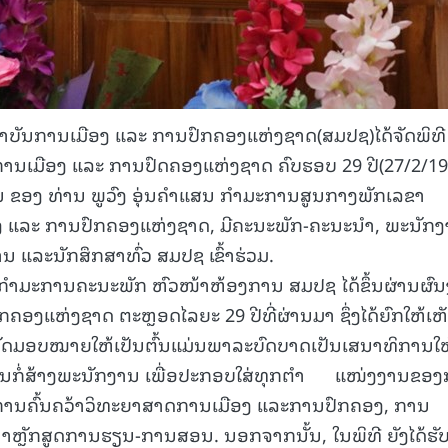
ສະຖາບັນການເມືອງ ແລະ ການປົກຄອງແຫ່ງຊາດ(ສມປຊ)ໄດ້ຈັດພິທີ
ນການເມືອງ ແລະ ການປົດຄອງແຫ່ງຊາດ ຄົບຮອບ 29 ປີ(27/2/19
 ຂອງ ທ່ານ ພູວົງ ອຸ່ນຄໍາແສນ ກໍາມະການສູນກາງພັກເລຂາ
 ແລະ ການປົກຄອງແຫ່ງຊາດ, ມີຄະນະພັກ-ຄະນະນໍາ, ພະນັກ
ນ ແລະນັກສຶກສາທົ່ວ ສມປຊ ເຂົ້າຮ່ວມ.
າ ກຳມະການຄະນະພັກ ຫົວໜ້າຫ້ອງການ ສມປຊ ໄດ້ຂຶ້ນຜ່ານຜົ
ອງແຫ່ງຊາດ ຕະຫຼອດໄລຍະ 29 ປີທີ່ຜ່ານມາ ຊຶ່ງໄດ້ຍົກໃຫ້ເຫ
ັດມອບໝາຍໃຫ້ເປັນຕົ້ນແມ່ນພາລະບົດບາດເປັນເສນາທິການໃຫ
ນກໍ່ສ້າງພະນັກງານ ເພື່ອປະກອບໃສ່ທຸກຕໍາ ແໜ່ງງານຂອ
, ການຄົ້ນຄວ້າວິທະຍາສາດການເມືອງ ແລະການປົກຄອງ, ການ
ຫຼັກສູດການຮຽນ-ການສອນ. ນອກຈາກນັ້ນ, ໃນພິທີ ຍັງໄດ້ຮັ