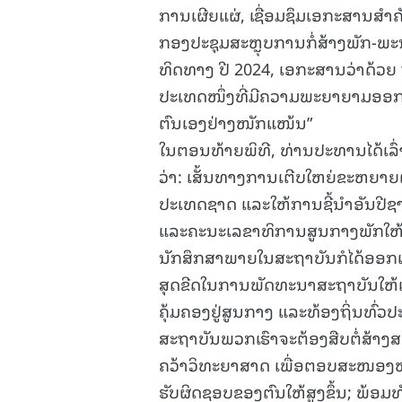
ການເຜີຍແຜ່, ເຊື່ອມຊຶມເອກະສານສໍາ
ກອງປະຊຸມສະຫຼຸບການກໍ່ສ້າງພັກ-ພະນ
ທິດທາງ ປີ 2024, ເອກະສານວ່າດ້ວຍ
ປະເທດໜຶ່ງທີ່ມີຄວາມພະຍາຍາມອອກຈາກ
ຕົນເອງຢ່າງໜັກແໜ້ນ”
ໃນຕອນທ້າຍພິທີ, ທ່ານປະທານໄດ້ເລົ
ວ່າ: ເສັ້ນທາງການເຕີບໃຫຍ່ຂະຫຍາ
ປະເທດຊາດ ແລະໃຫ້ການຊີ້ນຳອັນປີຊ
ແລະຄະນະເລຂາທິການສູນກາງພັກໃຫ້ທ
ນັກສຶກສາພາຍໃນສະຖາບັນກໍໄດ້ອອກແຮ
ສຸດຂີດໃນການພັດທະນາສະຖາບັນໃຫ້ເຕີ
ຄຸ້ມຄອງຢູ່ສູນກາງ ແລະທ້ອງຖິ່ນທົ່ວປະເ
ສະຖາບັນພວກເຮົາຈະຕ້ອງສືບຕໍ່ສ້າງສ
ຄວ້າວິທະຍາສາດ ເພື່ອຕອບສະໜອງໜ້າ
ຮັບຜິດຊອບຂອງຕົນໃຫ້ສູງຂຶ້ນ; ພ້ອ