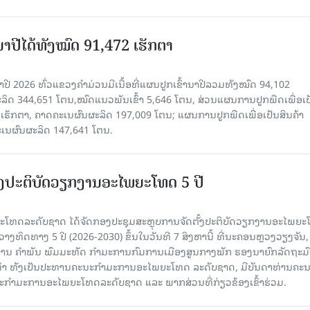
ານາປີໄດ້ທັງໝົດ 91,472 ເຮັກຕາ
າປີ 2026 ທົ່ວແຂວງຄໍາມ່ວນມີເນື້ອທີ່ແຜນປູກເຂົ້ານາປີລວມທັງໝົດ 94,102
ລິດ 344,651 ໂຕນ,ໝົດແນວພັນເຂົ້າ 5,646 ໂຕນ, ສ່ວນແຜນການປູກພືດເພື່ອເປ
ຮັກຕາ, ຄາດຄະເນຜົນຜະລິດ 197,009 ໂຕນ; ແຜນການປູກພືດເພື່ອເປັນສິນຄ້າ
ະເນຜົນຜະລິດ 147,641 ໂຕນ.
ັ້ງປະຕິບັດວຽກງານອະໄພຍະໂທດ 5 ປີ
ທດລະດັບຊາດ ໄດ້ຈັດກອງປະຊຸມສະຫຼຸບການຈັດຕັ້ງປະຕິບັດວຽກງານອະໄພຍ
ວາງທິດທາງ 5 ປີ (2026-2030) ຂຶ້ນໃນວັນທີ 7 ສິງຫານີ້ ທີ່ນະຄອນຫຼວງວຽງຈັນ
ານ ຄໍາພັນ ພົມມະທັດ ກຳມະການກົມການເມືອງສູນກາງພັກ ຮອງນາຍົກລັດຖະມົ
ິທຳ ທັງເປັນປະທານຄະນະກຳມະການອະໄພຍະໂທດ ລະດັບຊາດ, ມີບັນດາທ່ານຄະ
ກຳມະການອະໄພຍະໂທດລະດັບຊາດ ແລະ ພາກສ່ວນທີ່ກ່ຽວຂ້ອງເຂົ້າຮ່ວມ.