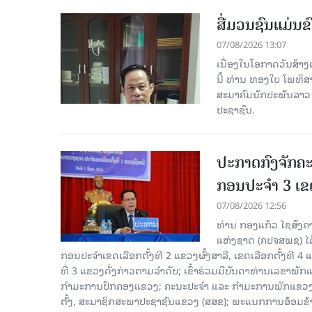
ສື່ມວນຊົນແມ່ນຂົ
07/08/2026 13:07
ເນື່ອງໃນໂອກາດວັນສ້າງຕ
ນີ້ ທ່ານ ທອງໃບ ໂພທິ
ສະມາຄົມນັກປະພັນລາວ ໄ
ປະຊາຊົນ.
ປະກາດກົງຈັກຄະ
ກອນປະຈໍາ 3 ເຂດ
07/08/2026 12:56
ທ່ານ ກອງແກ້ວ ໄຊສົ
ແຫ່ງຊາດ (ຄປຈສພຊ) ໄດ
ກອນປະຈໍາເຂດເລືອກຕັ້ງທີ 2 ແຂວງຜົ້ງສາລີ, ເຂດເລືອກຕັ້ງທີ 4
ທີ່ 3 ແຂວງດັ່ງກ່າວຕາມລຳດັບ; ເຂົ້າຮ່ວມມີບັນດາທ່ານເລ
ກໍາມະການປົກຄອງແຂວງ; ຄະນະປະຈໍາ ແລະ ກໍາມະການພັກແຂວງ
ຕັ້ງ, ສະມາຊິກສະພາປະຊາຊົນແຂວງ (ສສຂ); ພະແນກການອ້ອມຂ