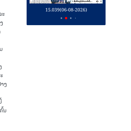
26)
15.039(06-08-2026)
1
ລະ
ອງ
າ
ົມ
ງ
ລະ
່າງ
້
ົ້ນ