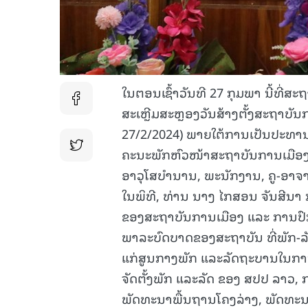
ໃນຕອນເຊົ້າວັນທີ 27 ກຸມພາ ນີ້ທີ່
ສະເຫຼີມສະຫຼອງວັນສ້າງຕັ້ງສະຖາບັ
27/2/2024) ພາຍໃຕ້ການເປັນປະທານ
ຄະນະພັກຫົວໜ້າສະຖາບັນການເມືອງ
ອາວຸໂສບໍານານ, ພະນັກງານ, ຄູ-ອາຈາ
ໃນພິທີ, ທ່ານ ນາງ ໄກສອນ ຈັນສີນ
ຂອງສະຖາບັນການເມືອງ ແລະ ການປົກຄ
ພາລະບົດບາດຂອງສະຖາບັນ ທີ່ພັກ-ລ
ແກ່ສູນກາງພັກ ແລະລັດຖະບານໃນກາ
ຈັດຕັ້ງພັກ ແລະລັດ ຂອງ ສປປ ລາວ
ພັດທະນາພື້ນຖານໂຄງລ່າງ, ພັດທະນາ