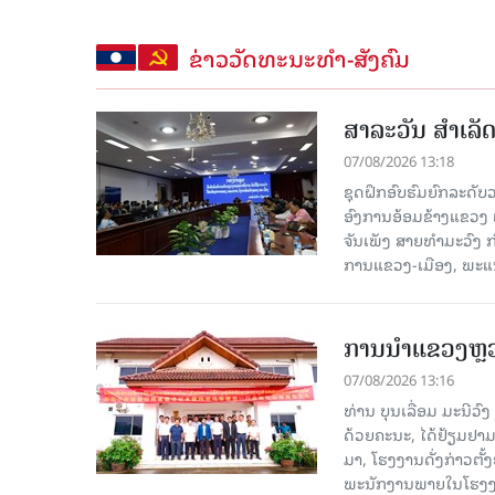
ຂ່າວວັດທະນະທຳ-ສັງຄົມ
ສາລະວັນ ສໍາເລ
07/08/2026 13:18
ຊຸດຝຶກອົບຮົມຍົກລະດ
ອົງການອ້ອມຂ້າງແຂວງ ແລະ
ຈັນເພັງ ສາຍທຳມະວົງ 
ການແຂວງ-ເມືອງ, ພະແນ
ການນຳແຂວງຫຼວງພ
07/08/2026 13:16
ທ່ານ ບຸນເລື່ອມ ມະນີວ
ດ້ວຍຄະນະ, ໄດ້ຢ້ຽມຢາມ-ເຮ
ມາ, ໂຮງ​ງານ​ດັ່ງ​ກ່າວ
ພະນັກງານພາຍໃນໂຮງງ