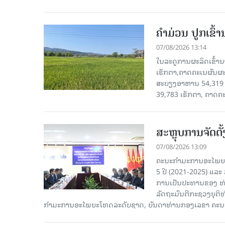
ຄໍາມ່ວນ ປູກເຂົ້
07/08/2026 13:14
ໃນລະດູການຜະລິດເຂົ້ານ
ເຮັກຕາ,ຄາດຄະເນຜົນຜະ
ສະບຽງອາຫານ 54,319 ເ
39,783 ເຮັກຕາ, ຄາດຄ
ສະຫຼຸບການຈັດຕ
07/08/2026 13:09
ຄະນະກຳມະການອະໄພຍະໂ
5 ປີ (2021-2025) ແລະ 
ການເປັນປະທານຂອງ ທ່
ລັດຖະມົນຕີກະຊວງຍຸຕ
ກໍາມະການອະໄພຍະໂທດລະດັບຊາດ, ບັນດາທ່ານກອງເລຂາ ຄະນະ