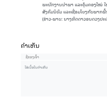
ພະນັກງານນຳພາ ແລະຄຸ້ມຄອງໃໝ່ ໃຫ
ສັງຄົມນິຍົມ ແລະເຊື່ອມໂຍງກັບພາກພື
(ຂ່າວ-ພາບ: ນາງທິດດາວອນດວງປະເສ
ຄໍາເຫັນ