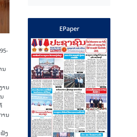
EPaper
95-
ງານ
ນງານ
ັນ
້
ງການ
ບຟັງ