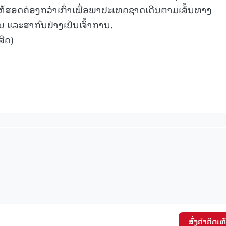
້ສອດຄ່ອງກວ່າເກົ່າເພື່ອພາປະເທດຊາດເດີນຕາມເສັ້ນທາງ
້ນ ແລະສາກົນຢ່າງເປັນເຈົ້າການ.
ີດ)
ສົ່ງຄໍາຄິດເຫ