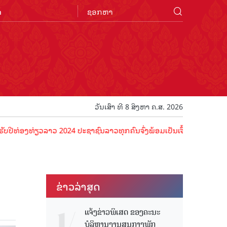
n
ວັນເສົາ ທີ 8 ສິງຫາ ຄ.ສ. 2026
ອງທ່ຽວລາວ 2024 ປະຊາຊົນລາວທຸກຄົນຈົ່ງພ້ອມເປັນເຈົ້າພາບທີ່ດີ ຕ້ອນຮັບນັ
ຂ່າວ​ລ່າ​ສຸດ
ແຈ້ງຂ່າວພິເສດ ຂອງຄະນະ
ບໍລິຫານງານສູນກາງພັກ