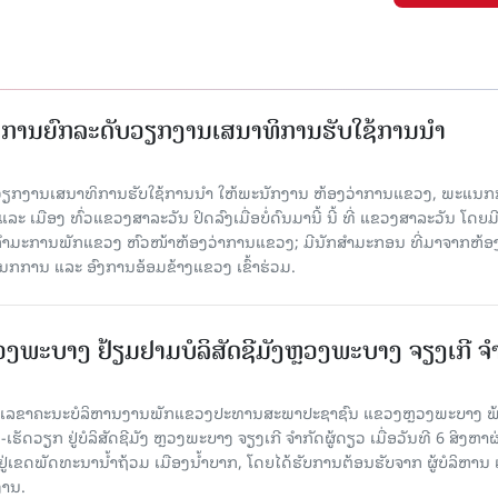
ັດການຍົກລະດັບວຽກງານເສນາທິການຮັບໃຊ້ການນໍາ
ັບວຽກງານເສນາທິການຮັບໃຊ້ການນໍາ ໃຫ້ພະນັກງານ ຫ້ອງວ່າການແຂວງ, ພະແນກ
 ເມືອງ ທົ່ວແຂວງສາລະວັນ ປິດລົງເມື່ອ​ບໍ່​ດົນ​ມາ​ນີ້ ນີ້ ທີ່ ແຂວງສາລະວັນ ໂດຍ​ມ
ກຳມະການພັກແຂວງ ຫົວໜ້າຫ້ອງວ່າການແຂວງ; ມີນັກສຳມະກອນ ທີ່ມາຈາກຫ້ອງ
ກການ ແລະ ອົງການອ້ອມຂ້າງແຂວງ ເຂົ້າຮ່ວມ.
ະບາງ ຢ້ຽມ​ຢາມບໍ​ລິ​ສັດຊີມັງຫຼວງພະບາງ ຈຽງເກີ ຈໍ
ົງ ເລ​ຂາ​ຄະ​ນະ​ບໍ​ລິ​ຫານ​ງານ​ພັກແຂວງປະທານສະພາປະຊາຊົນ ແຂວງຫຼວງພະບາງ 
ັດວຽກ ຢູ່ບໍລິສັດຊີມັງ ຫຼວງພະບາງ ຈຽງເກີ ຈໍາກັດຜູ້ດຽວ ເມື່ອ​ວັນ​ທີ 6 ສິງ​ຫາ​ຜ
ຕັ້ງຢູ່ເຂດພັດທະນານ້ຳຖ້ວມ ເມືອງນໍ້າບາກ, ໂດຍໄດ້ຮັບການຕ້ອນຮັບຈາກ ຜູ້ບໍລິຫານ
ານ.