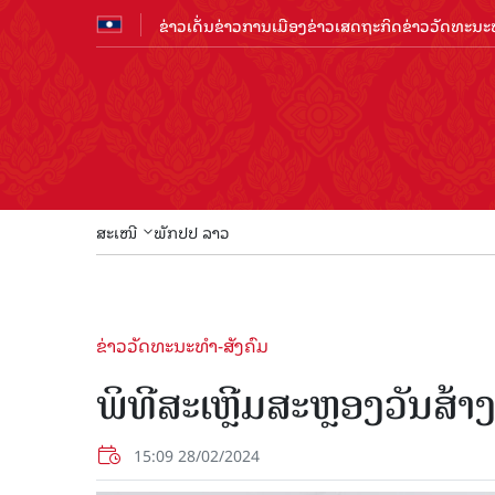
ຂ່າວເດັ່ນ
ຂ່າວການເມືອງ
ຂ່າວເສດຖະກິດ
ຂ່າວວັດທະນະທ
ສະເໜີ
ພັກປປ ລາວ
ຂ່າວວັດທະນະທຳ-ສັງຄົມ
ພິທີສະເຫຼີມສະຫຼອງວັນສ້າ
15:09 28/02/2024