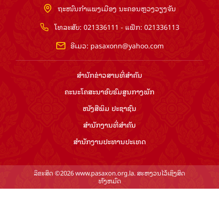
ຖະໜົນກຳແພງເມືອງ ນະຄອນຫຼວງວຽງຈັນ
ໂທລະສັບ: 021336111 - ແຟັກ: 021336113
ອີເມວ:
pasaxonn@yahoo.com
ສຳ​ນັກ​ຂ່າວ​ສານ​ທີ່​ສຳ​ຄັນ​
ຄະນະໂຄສະນາອົບຮົມ​ສູນ​ກາງ​ພັກ
ໜັງສືພິມ ປະ​ຊາ​ຊົນ
ສຳ​ນັກ​ງານ​ທີ່​ສຳ​ຄັນ
ສຳ​ນັກ​ງານ​ປະ​ທານ​ປະ​ເທດ
ລິຂະສິດ ©2026 www.pasaxon.org.la. ສະຫງວນໄວ້ເຊິງສິດ
ທັງຫມົດ