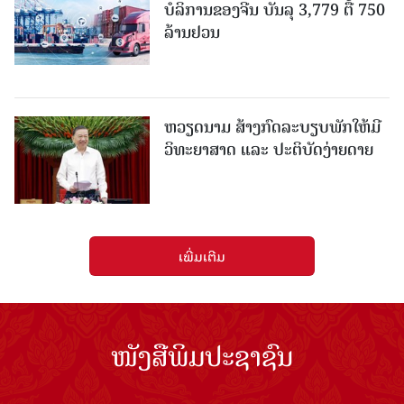
ບໍລິການຂອງຈີນ ບັນລຸ 3,779 ຕື້ 750
ລ້ານຢວນ
ຫວຽດນາມ ສ້າງກົດລະບຽບພັກໃຫ້ມີ
ວິທະຍາສາດ ແລະ ປະຕິບັດງ່າຍດາຍ
ເພີ່ມເຕີມ
ໜັງສືພິມປະຊາຊົນ