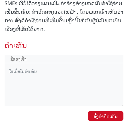
SMEs ທີ່ບໍ່ໄດ້ວາງແຜນເພີ່ມຄ່າຈ້າງອ້າງເຫດຜົນຄ່າໃຊ້ຈ່າຍ
ເພີ່ມຂຶ້ນເຊັ່ນ: ຄ່າວັດສະດຸແລະໄຟຟ້າ, ໂດຍພວກເຂົາເຫັນວ່າ
ການສົ່ງຕໍ່ຄ່າໃຊ້ຈ່າຍທີ່ເພີ່ມຂຶ້ນເຫຼົ່ານີ້ໃຫ້ກັບຜູ້ບໍລິໂພກເປັນ
ເລື່ອງທີ່ເຮັດໄດ້ຍາກ.
ຄໍາເຫັນ
ສົ່ງຄໍາຄິດເຫັນ