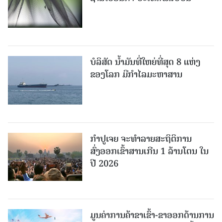
ບໍລິສັດ ນ້ຳມັນທີ່ໃຫຍ່ທີ່ສຸດ 8 ແຫ່ງ
ຂອງໂລກ ມີກຳໄລມະຫາສານ
ກຳປູເຈຍ ຈະທຳລາຍສະຖິຕິການ
ສົ່ງອອກເຂົ້າສານເກີນ 1 ລ້ານໂຕນ ໃນ
ປີ 2026
ມູນຄ່າການຄ້າຂາເຂົ້າ-ຂາອອກດ້ານການ