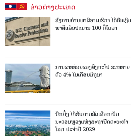
ຂ່າວຕ່າງປະເທດ
ອົງການດ່ານພາສີອາເມຣິກາ ໄດ້ຄືນເງິນ
ພາສີແລ້ວປະມານ 100 ຕື້ໂດລາ
ການຂາຍຍ່ອຍຂອງສິງກະໂປ ຂະຫຍາຍ
ຕົວ 4% ໃນເດືອນມິຖຸນາ
ປັກກິ່ງ ໄດ້ຮັບການຄັດເລືອກເປັນ
ນະຄອນຫຼວງແຫ່ງສະຖາປັດຕະຍະກຳ
ໂລກ ປະຈຳປີ 2029