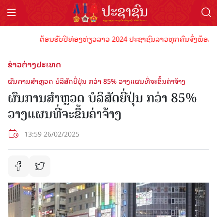
ຕ້ອນຮັບປີທ່ອງທ່ຽວລາວ 2024 ປະຊາຊົນລາວທຸກຄົນຈົ່ງພ້ອມເປັນເຈົ
ຂ່າວຕ່າງປະເທດ
ຜົນການສຳຫຼວດ ບໍລິສັດຍີ່ປຸ່ນ ກວ່າ 85% ວາງແຜນທີ່ຈະຂຶ້ນຄ່າຈ້າງ
ຜົນການສຳຫຼວດ ບໍລິສັດຍີ່ປຸ່ນ ກວ່າ 85%
ວາງແຜນທີ່ຈະຂຶ້ນຄ່າຈ້າງ
13:59 26/02/2025