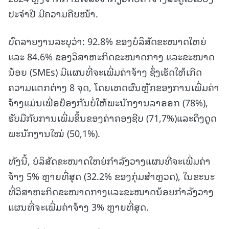
ປະຈໍາປີ ມີຄວາມຄືບໜ້າ.
ບົດລາຍງານລະບຸວ່າ: 92.8% ຂອງບໍລິສັດຂະໜາດໃຫຍ່
ແລະ 84.6% ຂອງວິສາຫະກິດຂະໜາດກາງ ແລະຂະໜາດ
ນ້ອຍ (SMEs) ມີແຜນທີ່ຈະເພີ່ມຄ່າຈ້າງ ຊຶ່ງເຮັດໃຫ້ເກີດ
ຄວາມແຕກຕ່າງ 8 ຈຸດ, ໂດຍເຫດຜົນຫຼັກຂອງການເພີ່ມຄ່າ
ຈ້າງແມ່ນເພື່ອປ້ອງກັນບໍ່ໃຫ້ພະນັກງານລາອອກ (78%),
ຮັບມືກັບການເພີ່ມຂຶ້ນຂອງຄ່າຄອງຊີບ (71,7%)ແລະດຶງດູດ
ພະນັກງານໃໝ່ (50,1%).
ທັງນີ້, ບໍລິສັດຂະໜາດໃຫຍ່ກໍາລັງວາງແຜນທີ່ຈະເພີ່ມຄ່າ
ຈ້າງ 5% ຫຼາຍທີ່ສຸດ (32.2% ຂອງກຸ່ມສໍາຫຼວດ), ໃນຂະນະ
ທີ່ວິສາຫະກິດຂະໜາດກາງແລະຂະໜາດນ້ອຍກໍາລັງວາງ
ແຜນທີ່ຈະເພີ່ມຄ່າຈ້າງ 3% ຫຼາຍທີ່ສຸດ.