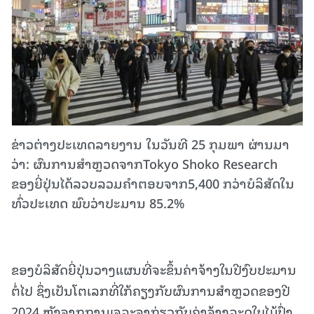
ຂ່າວຕ່າງປະເທດລາຍງານ ໃນວັນທີ 25 ກຸມພາ ຜ່ານມາ
ວ່າ: ຜົນການສໍາຫຼວດຈາກTokyo Shoko Research
ຂອງຍີ່ປຸ່ນໄດ້ລວບລວມຄໍາຕອບຈາກ5,400 ກວ່າບໍລິສັດໃນ
ທົ່ວປະເທດ ພົບວ່າປະມານ 85.2%
ຂອງບໍລິສັດຍີ່ປຸ່ນວາງແຜນທີ່ຈະຂຶ້ນຄ່າຈ້າງໃນປີງົບປະມານ
ຕໍ່ໄປ ຊຶ່ງເປັນໂຕເລກທີ່ໃກ້ຄຽງກັບຜົນການສໍາຫຼວດຂອງປີ
2024 ຫຼັງຈາກການເຈລະຈາກ່ຽວກັບຄ່າຈ້າງລະດູໃບໄມ້ປົ່ງ