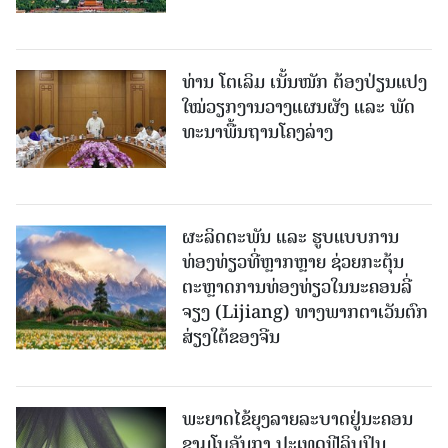
ທ່ານ ໂຕ​ເລິມ ເນັ້ນໜັກ ຕ້ອງ​ປ່ຽນ​ແປງ​
ໃໝ່​ວຽກ​ງານ​ວາງ​ແຜນ​ຜັງ ແລະ ​ພັດ​
ທະ​ນາ​ພື້ນ​ຖານ​ໂຄງ​ລ່າງ
ຜະລິດຕະພັນ ແລະ ຮູບແບບການ
ທ່ອງທ່ຽວທີ່ຫຼາກຫຼາຍ ຊ່ວຍກະຕຸ້ນ
ຕະຫຼາດການທ່ອງທ່ຽວໃນນະຄອນລີ່
ຈຽງ (Lijiang) ທາງພາກຕາເວັນຕົກ
ສ່ຽງໃຕ້ຂອງຈີນ
ພະຍາດໄຂ້ຍຸງລາຍລະບາດຢູ່ນະຄອນ
ຊາມໂບ​ອັນກາ ປະເທດຟີລິບປິນ