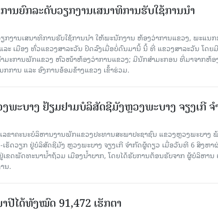
ັດການຍົກລະດັບວຽກງານເສນາທິການຮັບໃຊ້ການນໍາ
ັບວຽກງານເສນາທິການຮັບໃຊ້ການນໍາ ໃຫ້ພະນັກງານ ຫ້ອງວ່າການແຂວງ, ພະແນກ
 ເມືອງ ທົ່ວແຂວງສາລະວັນ ປິດລົງເມື່ອ​ບໍ່​ດົນ​ມາ​ນີ້ ນີ້ ທີ່ ແຂວງສາລະວັນ ໂດຍ​ມ
ກຳມະການພັກແຂວງ ຫົວໜ້າຫ້ອງວ່າການແຂວງ; ມີນັກສຳມະກອນ ທີ່ມາຈາກຫ້ອງ
ກການ ແລະ ອົງການອ້ອມຂ້າງແຂວງ ເຂົ້າຮ່ວມ.
ະບາງ ຢ້ຽມ​ຢາມບໍ​ລິ​ສັດຊີມັງຫຼວງພະບາງ ຈຽງເກີ ຈໍ
ົງ ເລ​ຂາ​ຄະ​ນະ​ບໍ​ລິ​ຫານ​ງານ​ພັກແຂວງປະທານສະພາປະຊາຊົນ ແຂວງຫຼວງພະບາງ 
ັດວຽກ ຢູ່ບໍລິສັດຊີມັງ ຫຼວງພະບາງ ຈຽງເກີ ຈໍາກັດຜູ້ດຽວ ເມື່ອ​ວັນ​ທີ 6 ສິງ​ຫາ​ຜ
ຕັ້ງຢູ່ເຂດພັດທະນານ້ຳຖ້ວມ ເມືອງນໍ້າບາກ, ໂດຍໄດ້ຮັບການຕ້ອນຮັບຈາກ ຜູ້ບໍລິຫານ
ານ.
ານາປີໄດ້ທັງໝົດ 91,472 ເຮັກຕາ