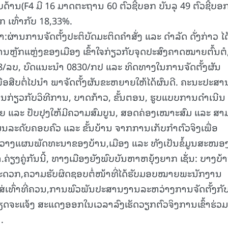
້ານ(F4 ມີ 16 ມາດຕະຖານ 60 ຕົວຊີ້ບອກ ບັນລຸ 49 ຕົວຊີ້ບອ
ອກ ເທົ່າກັບ 18,33%.
າ:ຜ່ານການຈັດຕັ້ງປະຕິບັດມະຕິດຄໍາສັ່ງ ແລະ ດໍາລັດ ດັ່ງກ່າວ ໄດ
ນຫຼັກແຫຼ່ງຂອງເມືອງ ເຂົ້າໃຈກ່ຽວກັບຈຸດປະສົງຄາດໝາຍຕົ້ນຕໍ
8/ລບ, ບົດແນະນໍາ 0830/ກປ ແລະ ທິດທາງໃນການຈັດຕັ້ງຜັນ
ອສືບຕໍ່ໄປນຳ ພາຈັດຕັ້ງຜັນຂະຫຍາຍໃຫ້ໄດ້ຜົນດີ. ຄະນະປະສາ
ຮຽນກ່ຽວກັບວິທີການ, ບາດກ້າວ, ຂັ້ນຕອນ, ຮູບແບບການດໍາເນີນ
ຍ ແລະ ປັບປຸງໃຫ້ມີຄວາມສົມບູນ, ສອດຄ່ອງເໝາະສົມ ແລະ ສ
ໍ້ມູນລະດັບຄອບຄົວ ແລະ ຂັ້ນບ້ານ ຈາກການເກັບກໍາຕົວຈິງເພື່ອ
າງແຜນພັດທະນາຂອງບ້ານ,ເມືອງ ແລະ ທັງເປັນຂໍ້ມູນສະໜອງເ
ຄ່ຽງຄູ່ກັນນີ້, ທາງເມືອງຍັງພົບບັນຫາຫຍຸ້ງຍາກ ເຊັ່ນ: ບາງບ້
່ສະດວກ,ຄວາມຮັບຜິດຊອບຕໍ່ໜ້າທີ່ໄດ້ຮັບມອບໝາຍພະນັກງານ
ໃສ່ເທົ່າທີ່ຄວນ,ການພົວພັນປະສານງານລະຫວ່າງການຈັດຕັ້ງກັ
ຽດຈະແຈ້ງ ສະແດງອອກໃນເວລາລົງເຮັດວຽກຕົວຈິງການເຂົ້າຮ່ວມ
.