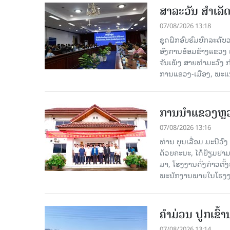
ສາລະວັນ ສໍາເລ
07/08/2026 13:18
ຊຸດຝຶກອົບຮົມຍົກລະດ
ອົງການອ້ອມຂ້າງແຂວງ ແລະ
ຈັນເພັງ ສາຍທຳມະວົງ 
ການແຂວງ-ເມືອງ, ພະແນ
ການນຳແຂວງຫຼວງພ
07/08/2026 13:16
ທ່ານ ບຸນເລື່ອມ ມະນີວ
ດ້ວຍຄະນະ, ໄດ້ຢ້ຽມຢາມ-ເຮ
ມາ, ໂຮງ​ງານ​ດັ່ງ​ກ່າວ
ພະນັກງານພາຍໃນໂຮງງ
ຄໍາມ່ວນ ປູກເຂົ້
07/08/2026 13:14