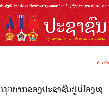
ຳ-ສັງຄົມ
ຂ່າວສືກສາ-ກິລາ
ຂ່າວຕ່າງປະເທດ
ຂ່າວທ່ອງທ່ຽວ
ຂ່າວການຮ່ວມມື
Logi
ຕ້ອນຮັບປີທ່ອງທ່
ທຸກຍາກຂອງປະຊາຊົນຢູ່ເມືອງເຊ