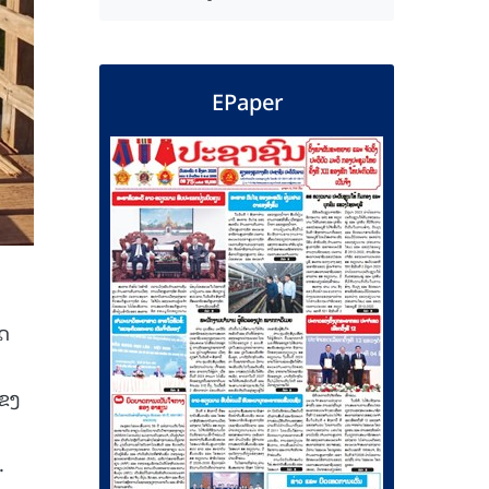
EPaper
ັດ
ແຂງ
.