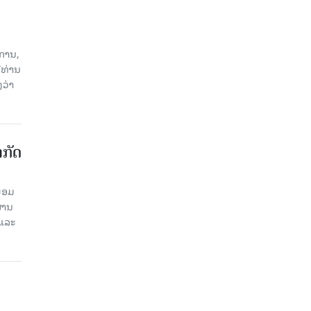
ການ,
ີທ່ານ
ວ່າ
າກັດ
ພ້ອມ
່ານ​
 ແລະ