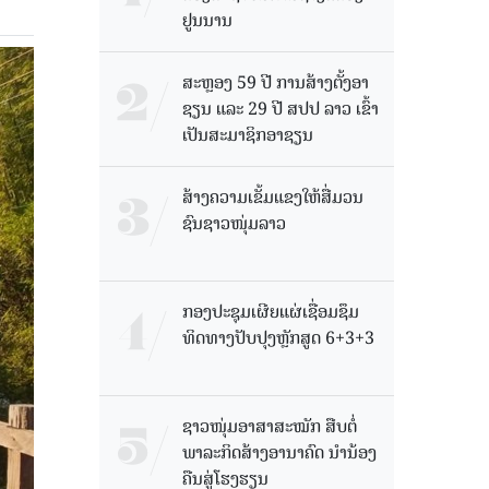
ຢູນນານ
ສະຫຼອງ 59 ປີ ການສ້າງຕັ້ງອາ
ຊຽນ ແລະ 29 ປີ ສປປ ລາວ ເຂົ້າ
ເປັນສະມາຊິກອາຊຽນ
ສ້າງຄວາມເຂັ້ມແຂງໃຫ້ສື່ມວນ
ຊົນຊາວໜຸ່ມລາວ
ກອງປະຊຸມເຜີຍແຜ່ເຊື່ອມຊຶມ
ທິດທາງປັບປຸງຫຼັກສູດ 6+3+3
ຊາວໜຸ່ມອາສາສະໝັກ ສືບຕໍ່
ພາລະກິດສ້າງອານາຄົດ ນໍານ້ອງ
ຄືນສູ່ໂຮງຮຽນ