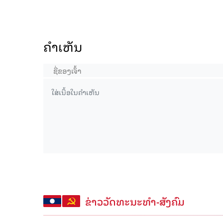
ຄໍາເຫັນ
ຂ່າວວັດທະນະທຳ-ສັງຄົມ