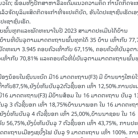
ຂແນວໃດ; ພ້ອມທັງປຶກສາຫາລືລະດົມແນວຄວາມຄິດ ກໍານົດກິດຈະກ
ວຈັດບຸລິມະສິດກິດຈະກໍາທີ່ຈະປະຕິບັດ, ອັນໃດປະຊາຊົນເຮັດເອ
ບປະຊາຊົນເຮັດ.
ົ້ນທຸກແລະພັດທະນາໃນປີ 2023 ສາມາດປະເມີນໄດ້ບ້ານ
ບ້ານທີ່ບັນລຸຕາມມາດຕະຖານພົ້ນທຸກໄດ້ 35 ບ້ານ ເທົ່າກັບ 77,
ດທະນາ 3.945 ຄອບຄົວເທົ່າກັບ 67,15%, ຄອບຄົວທີ່ບັນລຸຕ
ທົ່າກັບ 70,81% ແລະຄອບຄົວທີ່ບໍ່ບັນລຸຕາມມາດຕະຖານພົ້ນທ
ມືອງນ້ອຍໃນຊົນນະບົດ ມີ16 ມາດຕະຖານ(F3) ມີ ບ້ານຍາງໃຫຍ່
່າກັບ87,5%,ຍັງບໍ່ທັນບັນລຸ2ຕົວຊີ້ບອກ ເທົ່າ 12,50%.ການປະເ
ມີ16 ມາດຕະຖານ(F3) ມີບ້ານສ້ອມ ໃນ 16 ມາດຕະຖານ ບັນລຸ 1
ັນບັນລຸ 3 ຕົວຊີ້ບອກ ເທົ່າ 18,75%ບ້ານນາພອກ ໃນ 16 ມາດຕະຖ
,ຍັງບໍ່ທັນບັນລຸ 4 ຕົວຊີ້ບອກ ເທົ່າ 25,00%,ບ້ານນາຊອຍ ໃນ 16
ັບ 56,75%,ຍັງບໍ່ທັນບັນລຸ 7 ຕົວຊີ້ບອກ ເທົ່າ 43,75%, ການປະ
າດຕະຖານເມືອງເຊບັ້ງໄຟ ບັນລຸ 9 ມາດຕະຖານ ເທົ່າ 100%. ກາ