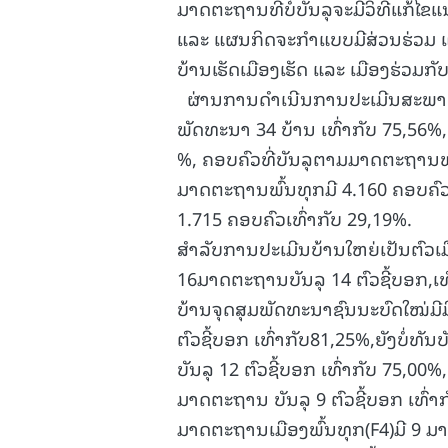
ມາດຕະຖານທີ່ບໍ່ບັນລຸຈະມີວິທີແກ້ໄ
ແລະ ແຜນກິດຈະກໍາແບບມີສ່ວນຮ່ວມ ແລ້
ບ້ານເຮັດເມືອງເຮັດ ແລະ ເມືອງຮ່ວມກັ
ຜ່ານການດຳເນີນການປະເມີນສະພາບພ
ພັດທະນາ 34 ບ້ານ ເທົ່າກັບ 75,56%,
%, ຄອບຄົວທີ່ບັນລຸຕາມມາດຕະຖານພັ
ມາດຕະຖານພົ້ນທຸກມີ 4.160 ຄອບຄົວເ
1.715 ຄອບຄົວເທົ່າກັບ 29,19%.
ສໍາລັບການປະເມີນບ້ານໃຫຍ່ເປັນຕົວເ
16ມາດຕະຖານບັນລຸ 14 ຕົວຊີ້ບອກ,ເທົ
ບ້ານຈຸດສຸມພັດທະນາຊົນນະບົດໃໝ່ມີ
ຕົວຊີ້ບອກ ເທົ່າກັບ81,25%,ຍັງບໍ່ທ
ບັນລຸ 12 ຕົວຊີ້ບອກ ເທົ່າກັບ 75,00%
ມາດຕະຖານ ບັນລຸ 9 ຕົວຊີ້ບອກ ເທົ່າກ
ມາດຕະຖານເມືອງພົ້ນທຸກ(F4)ມີ 9 ມ