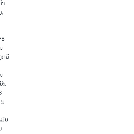
ໍາ
ງ,
78
າມ
ຸກມີ
ໃນ
ມີນ
3
ານ
ເມີນ
ນ