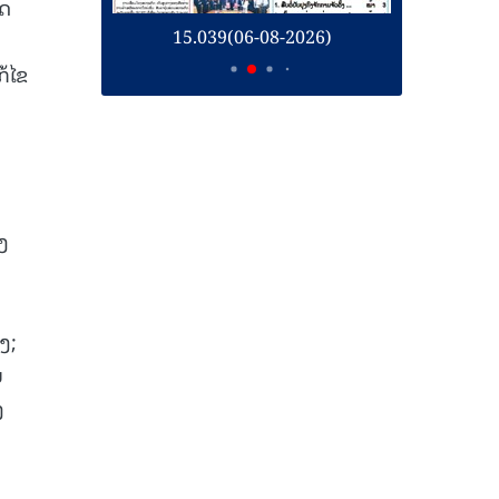
ິດ
26)
15.039(06-08-2026)
1
້ໄຂ
ງ
ງ;
່
ງ