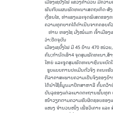
ເມືອງເຊບັ້ງໄຟ ແຂວງຄໍາມ່ວນ ມີຄວາມ
ພັນກັບແຜນພັດທະນາເສດຖະກິດ-ສັງຄົມເ
ເງື່ອນໄຂ, ທ່າແຮງແລະຈຸດພິເສດຂອງ
ຄວາມທຸກຍາກໄດ້ດຳເນີນຈາກຄອບຄົວ
ທ່ານ ທອງໄຊ ມັ່ງໝໍ່ເມກ ເຈົ້າເມືອງ
ວ່າ:ປັດຈຸບັນ
ເມືອງເຊບັ້ງໄຟ ມີ 45 ບ້ານ 470 ໜ່ວຍ
ຄົນ;ກຳນົດເອົາ4 ຈຸດສຸມພັດທະນາ,ສ້າ
ໃຫຍ່ ແລະຈູດສຸມພັດທະນາຊົນນະບົດ
ຮູບແບບການປະເມີນຕົວຈິງ ຄະນະຮັ
ຕີລາຄາສະພາບຄວາມເປັນຈິງຂອງບ້ານ
ໄດ້ນໍາໃຊ້ຂໍ້ມູນມາປຶກສາຫາລື ຄົ້ນຄວ
ບັນລຸຂອງແຕ່ລະມາດຕະຖານພົ້ນທຸກ 
ໜ້າວຽກຕາມຄວາມຮັບຜິດຊອບຂອງແ
ແໜງ ຈໍານວນໜຶ່ງ ເພື່ອວິເຄາະ ແລະ 