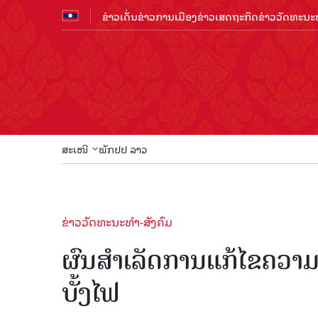
ຂ່າວເດັ່ນ
ຂ່າວການເມືອງ
ຂ່າວເສດຖະກິດ
ຂ່າວວັດທະນະທ
ສະເໜີ
ພັກປປ ລາວ
ຂ່າວວັດທະນະທຳ-ສັງຄົມ
ຜົນສໍາເລັດການແກ້ໄຂຄວາມ
ບັ້ງໄຟ