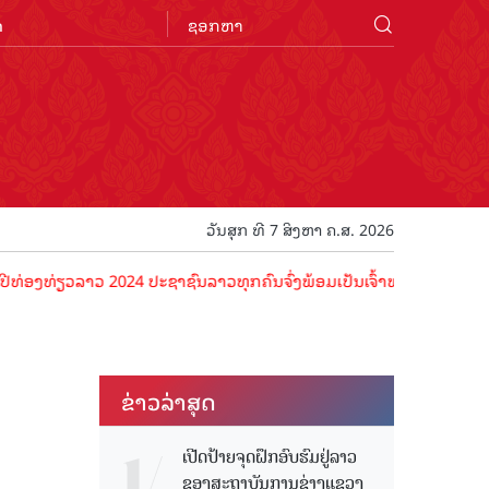
n
ວັນສຸກ ທີ 7 ສິງຫາ ຄ.ສ. 2026
ຽວລາວ 2024 ປະຊາຊົນລາວທຸກຄົນຈົ່ງພ້ອມເປັນເຈົ້າພາບທີ່ດີ ຕ້ອນຮັບນັກທ່ອ
ຂ່າວ​ລ່າ​ສຸດ
ເປີດປ້າຍຈຸດຝຶກອົບຮົມຢູ່ລາວ
ຂອງສະຖາບັນການຊ່າງແຂວງ