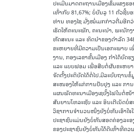
ປະເມີນມາດຕະຖານເມືອງເຂັ້ມແຂງຮອບດ
ເທົ່າກັບ 81,67%; ບໍ່ບັນລຸ 11 ຕົວຊີ້ບ
ທ່ານ ທອງໄຊ ມັ່ງໝໍ່ເມກກ່າວຕື່ມອີກວ່
ເຮັດໃຫ້ຄະນະພັກ, ຄະນະນຳ, ພະນັກງາ
ທັດສະນະ ແລະ ທິດນຳຂອງດໍາລັດ 34
ຂະຫຍາຍທີ່ມີຄວາມເປັນເອກະພາບ ເພື່
ງານ, ກອງເລຂາຂັ້ນເມືອງ ກໍາໄດ້ບົດ
ແລະ ແບບຟອມ ເພື່ອສືບຕໍ່ຜັນຂະຫຍາ
ຈັດຕັ້ງປະຕິບັດໄດ້ຕໍ່ໄປ.ມີລະບົບຖານຂ
ສະໜອງໃຫ້ແກ່ການປັບປຸງ ແລະ ການວ
ແຜນພັດທະນາເມືອງເຊບັ້ງໄຟໃນຕໍ່ໜ້າ.
ສັນຍານໂທລະຊັບ ແລະ ອິນເຕີເນັດບໍ
ວິຊາການຈຳນວນໜຶ່ງຍັງບໍ່ທັນເອົາໃຈ
ປະຊາຊົນແມ່ນຍັງບໍ່ທັນສອດຄ່ອງລະອ
ຂອງປະຊາຊົນຍັງບໍ່ທັນໃດ້ດີເທົ່າທີ່ຄວນ