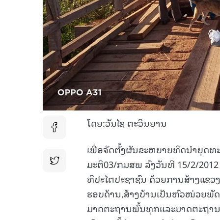
ໂດຍ:ວັນໄຊ ຕະວິນຍານ
ເພື່ອຈັດຕັ້ງຜັນຂະຫຍາຍທິດນໍາຍຸດທ
ມະຕິ03/ກມສພ ລົງວັນທີ 15/2/2012
ທິປະໄຕປະຊາຊົນ ດ້ວຍການສ້າງແຂວງໃ
ຮອບດ້ານ,ສ້າງບ້ານເປັນຫົວໜ່ວຍພັດທະ
ມາດຕະຖານພົ້ນທຸກແລະມາດຕະຖານ