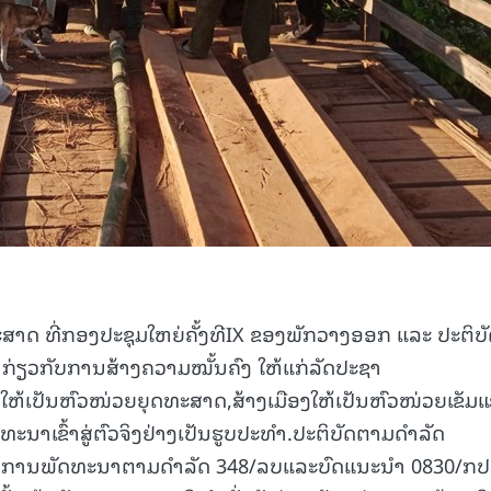
ະສາດ ທີ່ກອງປະຊຸມໃຫຍ່ຄັ້ງທີIX ຂອງພັກວາງອອກ ແລະ ປະຕິບ
 ກ່ຽວກັບການສ້າງຄວາມໝັ້ນຄົງ ໃຫ້ແກ່ລັດປະຊາ
ຫ້ເປັນຫົວໜ່ວຍຍຸດທະສາດ,ສ້າງເມືອງໃຫ້ເປັນຫົວໜ່ວຍເຂັມ
ນາເຂົ້າສູ່ຕົວຈິງຢ່າງເປັນຮູບປະທໍາ.ປະຕິບັດຕາມດໍາລັດ
ການພັດທະນາຕາມດຳລັດ 348/ລບແລະບົດແນະນໍາ 0830/ກປ