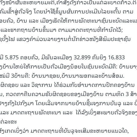
ຕັ້ງໜ້າຜັນຂະຫຍາຍມະຕິ,ຄໍາສັ່ງດັງກ່າວເປັນແຕ່ລະບາດກ້າວ.ຕ
15.040(07-08-20
ຂົ້າສູ່ຕົວຈິງ ໂດຍນໍາໃຊ້ຂໍ້ມູນຜົນການປະເມີນໄລຍະຕົ້ນ ຕາມ
ຄອບຄົວ, ບ້ານ ແລະ ເມືອງເຮັດໃຫ້ການພັດທະນາຊົນນະບົດແລະແກ
ແລະຮາກຖານບ້ານຂຶ້ນມາ ຕາມມາດຕະຖານທີ່ກຳນົດໄວ້;
ເຊບັ້ງໄຟ ແຂວງຄໍາມ່ວນລາຍງານຕໍ່ນັກຂ່າວໜັງສືພິມປະຊາຊົນ
,ມີ 5.875 ຄອບຄົວ, ມີພົນລະເມືອງ 32.899 ຄົນຍິງ 16.833
ງບ້ານໃຫຍ່ໃຫ້ກາຍເປັນຕົວເມືອງນ້ອຍໃນຊົນນະບົດມີຄື: ບ້ານຍາ
ໃໝ່ມີ 3ບ້ານຄື: ບ້ານນາຊອຍ,ບ້ານນາພອກແລະບ້ານສ້ອມ.
ບຜິດຊອບ ແລະ ວິຊາການ ໄດ້ຮ່ວມກັບອຳນາດການປົກຄອງບ້ານ
, ກວດກາຄືນຄວາມຮັບຜິດຊອບຂອງເມືອງບ້ານ ຕາມທິດ 3 ສ້າ
້າຢ່າງກົງໄປກົງມາ ໂດຍເລີ່ມຈາກນາຍບ້ານຊີ້ແຈງການບັນລຸ ແລະ ບໍ
ແລະ ມາດຕະຖານພັດທະນາ ແລະ ໄດ້ລົງເບິ່ງສະພາບຕົວຈິງຂອ
ຕ່ລະຂະ
ສັງເກດເບິ່ງວ່າ ມາດຕະຖານທີ່ບັນລຸຈະເສີມຂະຫຍາຍແນວໃດ,