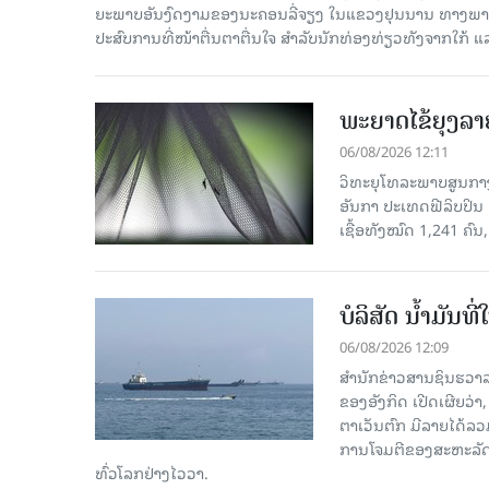
ຍະພາບອັນງົດງາມຂອງນະຄອນລີ່ຈຽງ ໃນແຂວງຢຸນນານ ທາງພາກຕາເ
ປະສົບການທີ່ໜ້າຕື່ນຕາຕື່ນໃຈ ສຳລັບນັກທ່ອງທ່ຽວທັງຈາກໃກ້ ແ
ພະຍາດໄຂ້ຍຸງລາ
06/08/2026 12:11
ວິທະຍຸໂທລະພາບສູນກາງຈ
ອັນກາ ປະເທດຟີລິບປິນ 
ເຊື້ອ​ທັງ​ໝົດ 1,241 ຄົນ
ບໍລິສັດ ນ້ຳມັນ
06/08/2026 12:09
ສຳນັກຂ່າວສານຊິນຮວາລ
ຂອງອັງກິດ ເປີດເຜີຍວ່າ,
ຕາເວັນຕົກ ມີລາຍໄດ້ລວ
ການໂຈມຕີຂອງສະຫະລັດ ອ
ທົ່ວໂລກຢ່າງໄວວາ.