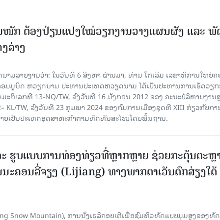
ັ້ນໜັກ ຕ້ອງ​ປ່ຽນ​ແປງ​ໃໝ່​ວຽກ​ງານ​ວາງ​ແຜນ​ຜັງ ແລະ ​ພັດ
ຄງ​ລ່າງ
າຍງານວ່າ: ໃນ​ວັນ​ທີ 6 ສິງ​ຫາ ຜ່ານມາ, ທ່ານ ໂຕ​ເລິມ ເລ​ຂາ​ທິ​ການ​ໃຫຍ່​ຄະ​ນ
​ກອມ​ມູ​ນິດ ຫວຽດ​ນາມ ປະ​ທານ​ປະ​ເທດຫວຽດ​ນາມ ໄດ້​ເປັນ​ປະ​ທານ​ການ​ເຮັດ​ວຽກ​ກ
ບັດ​ມະ​ຕິ​ເລກ​ທີ 13-NQ/TW, ລົງວັນ​ທີ 16 ມັງ​ກອນ 2012 ຂອງ ຄະ​ນະ​ບໍ​ລິ​ຫານ​ງານ​ສ
– KL/TW, ​ລົງວັນ​ທີ 23 ກຸມ​ພາ 2024 ຂອງ​ກົມ​ການ​ເມື​ອງ​ຊຸດ​ທີ XIII ກ່ຽວ​ກັບ​ການກ
າຍ​ເປັນ​ປະ​ເທດ​ອຸດ​ສາ​ຫະ​ກຳ​ຕາມ​ທິດ​ທັນ​ສະ​ໄໝ​ໂດຍ​ພື້ນ​ຖານ.
ະ ຮູບແບບການທ່ອງທ່ຽວທີ່ຫຼາກຫຼາຍ ຊ່ວຍກະຕຸ້ນຕະຫຼ
ນະຄອນລີ່ຈຽງ (Lijiang) ທາງພາກຕາເວັນຕົກສ່ຽງໃຕ້
Yulong Snow Mountain), ການນັ່ງເຮລິຄອບເຕີເພື່ອຊົມທິວທັດແບບມຸມສູງຂອງທັດ