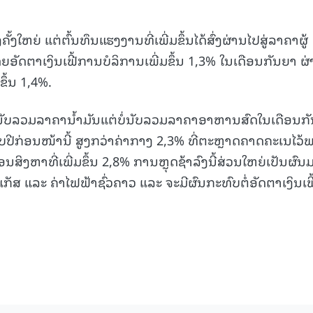
າງຄັ້ງໃຫຍ່ ແຕ່ຕົ້ນທຶນແຮງງານທີ່ເພີ່ມຂຶ້ນໄດ້ສົ່ງຜ່ານໄປສູ່ລາຄາຜູ້
15.041(10-08-20
ຍອັດຕາເງິນເຟີ້ການບໍລິການເພີ່ມຂຶ້ນ 1,3% ໃນເດືອນກັນຍາ ຜ
ຂຶ້ນ 1,4%.
ຶ່ງນັບລວມລາຄານ້ຳມັນແຕ່ບໍ່ນັບລວມລາຄາອາຫານສົດໃນເດືອນກ
່ກັບປີກ່ອນໜ້ານີ້ ສູງກວ່າຄ່າກາງ 2,3% ທີ່ຕະຫຼາດຄາດຄະເນໄວ້
ນສິງຫາທີ່ເພີ່ມຂຶ້ນ 2,8% ການຫຼຸດຊ້າລົງນີ້ສ່ວນໃຫຍ່ເປັນຜົນ
ລະ ຄ່າໄຟຟ້າຊົ່ວຄາວ ແລະ ຈະມີຜົນກະທົບຕໍ່ອັດຕາເງິນເຟີ