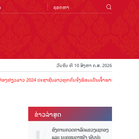
n
ວັນຈັນ ທີ 10 ສິງຫາ ຄ.ສ. 2026
ລາວ 2024 ປະຊາຊົນລາວທຸກຄົນຈົ່ງພ້ອມເປັນເຈົ້າພາບທີ່ດີ ຕ້ອນຮັບນັກທ່ອງທ
ຂ່າວ​ລ່າ​ສຸດ
ອົງການກວດກາລັດແຂວງເຊກອງ
ແລະ ນະຄອນດາໜັງ ພົບປະ