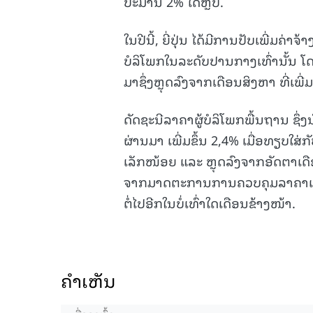
ປະມານ 2% ໄດ້ຫຼືບໍ່.
ໃນປີນີ້, ຍີ່ປຸ່ນ ໄດ້ມີການປັບເພີ່ມຄ່າຈ້
ບໍລິໂພກໃນລະດັບປານກາງເທົ່ານັ້ນ ໂດ
ມາຊຶ່ງຫຼຸດລົງຈາກເດືອນສິງຫາ ທີ່ເພີ່ມ
ດັດຊະນີລາຄາຜູ້ບໍລິໂພກພື້ນຖານ ຊ
ຜ່ານມາ ເພີ່ມຂຶ້ນ 2,4% ເມື່ອທຽບໃສ
ເລັກໜ້ອຍ ແລະ ຫຼຸດລົງຈາກອັດຕາເດືອ
ຈາກມາດຕະການການຄວບຄຸມລາຄາແກັສ ແ
ຕໍ່ໄປອີກໃນບໍ່ເທົ່າໃດເດືອນຂ້າງໜ້າ.
ຄໍາເຫັນ