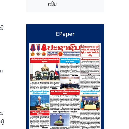
ເໝີ້ນ
ນີ
EPaper
ດ
ັບ
ານ
ູ່