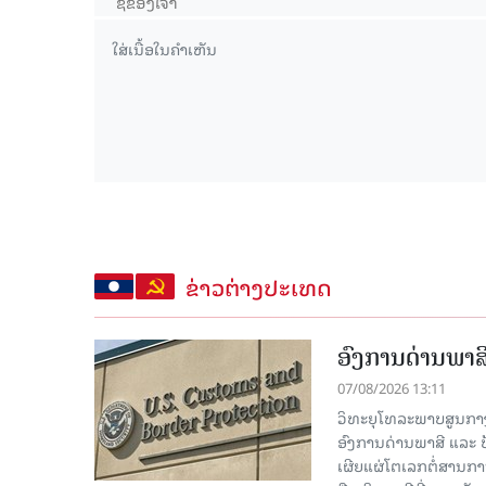
ຂ່າວຕ່າງປະເທດ
ອົງການດ່ານພາສີ
07/08/2026 13:11
ວິທະຍຸໂທລະພາບສູນກາງຈີ
ອົງການດ່ານພາສີ ແລະ 
ເຜີຍແຜ່ໂຕເລກຕໍ່ສານກາ