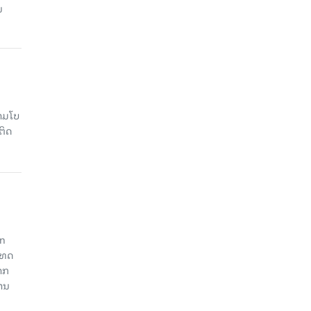
ນ
າມໂບ​
ຕິດ
an
ະເທດ
າກ
ງານ