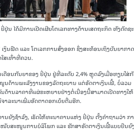
ຍີ່ປຸ່ນ ໄດ້ມີການເປີດເຜີຍໂຕເລກທາງດ້ານເສດຖະກິດ ທັງດັດຊະ
ຼື ເງິນຟືດ ແລະ ໂຕເລກການສົ່ງອອກ ຊຶ່ງສະທ້ອນເຖິງບັນຍາກາ
ດໃສເທົ່າທີ່ຄວນ.
ເດືອນກັນຍາຂອງ ຍີ່ປຸ່ນ ຢູ່ທີ່ລະດັບ 2,4% ຫຼຸດລົງເມື່ອທຽບໃສ່ກ
ຸດໜູນດ້ານພະລັງງານຂອງລັດຖະບານ
ແຕ່ອັດຕາເງິນເຟີ້, ບໍ່ລວມ
ັນດ້ານລາຄາທີ່ແຜ່ຂະຫຍາຍຢ່າງຕໍ່ເນື່ອງນີ້ສາມາດເປີດທາງໃຫ້
ິຈາລະນາເພີ່ມອັດຕາດອກເບ້ຍຕື່ມອີກ.
ນຍັງຊ້າລົງ, ເຮັດໃຫ້ທະນາຄານແຫ່ງ ຍີ່ປຸ່ນ ຕັ້ງຄຳຖາມວ່າ ກ
ໜັບສະໜູນການບໍລິໂພກ ແລະ ຮັກສາອັດຕາເງິນເຟີ້ແບບຍືນຍົງຢ