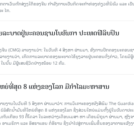
ວັນຕົກສ່ຽງໃຕ້ຂອງຈີນ ກຳລັງກາຍເປັນກິດຈະກຳທ່ອງທ່ຽວທີ່ນິຍົມ ແລະ ເປັ
ລະ ໄກ.
ຍລະບາດຢູ່ນະຄອນຊາມໂບ​ອັນກາ ປະເທດຟີລິບປິນ
ີນ (CMG) ລາຍງານວ່າ: ໃນວັນທີ 4 ສິງ​ຫາ ຜ່ານມາ, ອົງການ​ປົກ​ຄອງນະຄອນຊ
ລາຍ​ງານວ່າ, ເກີດ​ການລະບາດ​ຂອງພະຍາດໄຂ້ຍຸງລາຍຢູ່ນະຄອນດັ່ງກ່າວ, ໂດຍມີຜູ້
, ໃນນັ້ນ ມີຜູ້ເສຍຊີວິດຢ່າງໜ້ອຍ 12 ຄົນ.
ທີ່ໃຫຍ່ທີ່ສຸດ 8 ແຫ່ງຂອງໂລກ ມີກຳໄລມະຫາສານ
າຍງານໃນວັນທີ 5 ສິງຫາ ຜ່ານມາວ່າ: ການວິເຄາະຂອງໜັງສືພິມ The Guardi
 ບໍລິສັດນ້ຳມັນທີ່ໃຫຍ່ທີ່ສຸດ 8 ແຫ່ງຂອງໂລກ ຊຶ່ງສ່ວນໃຫຍ່ແມ່ນຕັ້ງຢູ່ໃນບັນດາປ
ມກັນເກືອບ 93 ຕື້ໂດລາ ໃນລະຫວ່າງເດືອນເມສາ ຫາ ເດືອນມິຖຸນາ ຜ່ານມາ, ຫຼັງຈ
າເມຣິກາ ແລະ ອິສຣາແອນ ຕໍ່ອີຣານ ຊຶ່ງນຳໄປສູ່ການເພີ່ມຂຶ້ນຂອງລາຄາພະລັງ