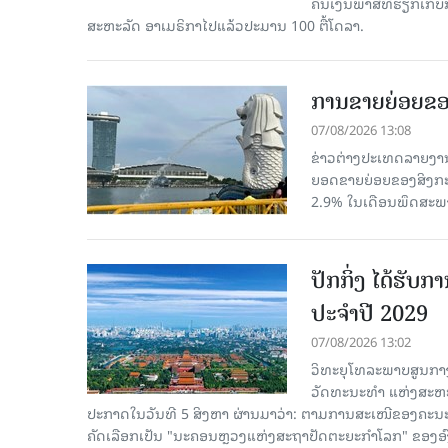
ຄືນເງິນພາສີທີ່ຮຽກເກັ
ສະຫະລັດ ອາເມຣິກາໄປແລ້ວປະມານ 100 ຕື້ໂດລາ.
ການຂາຍຍ່ອຍຂອ
07/08/2026 13:08
ຂ່າວຕ່າງປະເທດລາຍງານວ
ຍອດຂາຍຍ່ອຍຂອງສິງກະໂປ
2.9% ໃນເດືອນພຶດສະພ
ປັກກິ່ງ ໄດ້ຮັ
ປະຈຳປີ 2029
07/08/2026 13:02
ວິທະຍຸໂທລະພາບສູນກາງ
ວັດທະນະທຳ ແຫ່ງສະຫະປະ
ປະກາດໃນວັນທີ 5 ສິງຫາ ຜ່ານມາວ່າ: ຕາມການສະເໜີຂອງຄະນະ
ຄັດ​ເລືອກເປັນ "ນະຄອນຫຼວງແຫ່ງສະຖາປັດຕະຍະກຳໂລກ" ຂອງອ