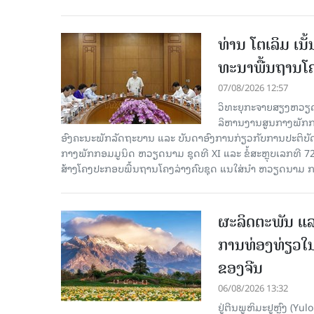
ທ່ານ ໂຕ​ເລິມ ເນ
ທະ​ນາ​ພື້ນ​ຖານ​ໂ
07/08/2026 12:57
ວິທະຍຸກະຈາຍສຽງຫວຽດນາມລ
ລິ​ຫານ​ງານ​ສູນ​ກາງ​ພັກ
ອົງ​ຄະ​ນະ​ພັກ​ລັດ​ຖະ​ບານ ແລະ ບັນ​ດາ​ອົງ​ການ​ກ່ຽວ​ກັບ​ການ​ປະ​ຕິ​
ກາງ​ພັກ​ກອມ​ມູ​ນິດ ຫວຽດ​ນາມ ຊຸດ​ທີ XI ແລະ ຂໍ້​ສະ​ຫຼຸບ​ເລກ​ທີ 72
ສ້າງ​ໂຄງ​ປະ​ກອບ​ພື້ນ​ຖານ​ໂຄງ​ລ່າງຄົບ​ຊຸດ ແນ​ໃສ່​ນຳ ຫວຽດ​ນາມ ກ
ຜະລິດຕະພັນ ແລ
ການທ່ອງທ່ຽວໃນ
ຂອງຈີນ
06/08/2026 13:32
ຢູ່ຕີນພູຫິມະຢູຫຼົງ (