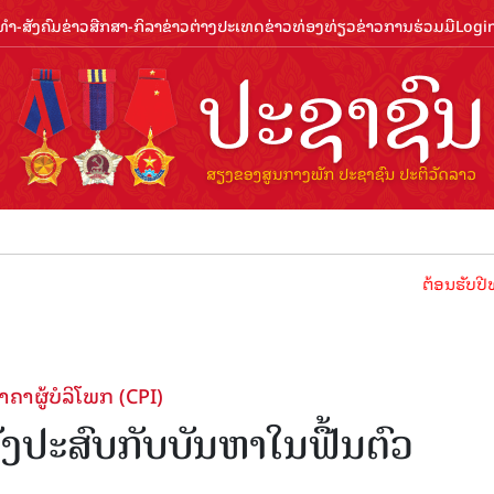
ຳ-ສັງຄົມ
ຂ່າວສືກສາ-ກິລາ
ຂ່າວຕ່າງປະເທດ
ຂ່າວທ່ອງທ່ຽວ
ຂ່າວການຮ່ວມມື
Logi
ຕ້ອນຮັບປີທ່ອງທ່ຽວ
ຄາຜູ້ບໍລິໂພກ (CPI)
ຍັງປະສົບກັບບັນຫາໃນຟື້ນຕົວ