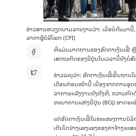
ຂ່າວສານຫວຽດນາມລາຍງານວ່າ: ເມື່ອບໍ່ດົນມານີ້, 
ລາຄາຜູ້ບໍລິໂພກ (CPI)
ທີ່ແມ່ນມາດຖານຂອງອັດຕາເງິນເຟີ້ ຫ
ເສດຖະກິດຂອງຍີ່ປຸ່ນໃນເວລານີ້ຍັງບໍ່ສົ
ຂ່າວລະບຸວ່າ: ອັດຕາເງິນເຟີ້ພື້ນຖານໃນ
ເດືອນກ່ອນໜ້ານີ້ ເນື່ອງຈາກການອ
ລາຄາພະລັງງານຍັງຄົງທີ່, ຄວາມກົດດ
ທະນາຄານແຫ່ງຍີ່ປຸ່ນ (BOJ) ອາດຈະພ
ແຕ່ອັດຕາເງິນເຟີ້ໃນຂະແໜງການບໍລິກາ
ເຕີບໂຕຢ່າງແຂງແຮງຂອງຄ່າຈ້າງຈະສະ