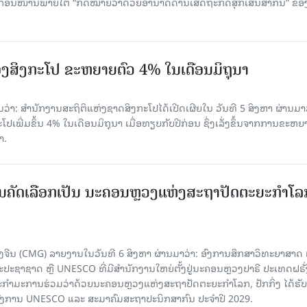
ບກ່ອນໜ້ານີ້ພາຍໃຕ້ “ກົດໝາຍວ່າດ້ວຍອຳນາດດ້ານເສດຖະກິດສຸກເສີນສາກົນ” ຂອ
ງສິງກະໂປ ຂະຫຍາຍຕົວ 4% ໃນເດືອນມິຖຸນາ
່າ: ສຳນັກງານສະຖິຕິແຫ່ງຊາດສິງກະໂປໄດ້ເປີດເຜີຍໃນ ວັນທີ 5 ສິງຫາ ຜ່ານມາວ
ເພີ່ມຂຶ້ນ 4% ໃນເດືອນມິຖຸນາ ເມື່ອທຽບກັບປີກ່ອນ ຊຶ່ງເລັ່ງຂຶ້ນຈາກການຂະຫຍ
າ.
ບການຄັດເລືອກເປັນ ນະຄອນຫຼວງແຫ່ງສະຖາປັດຕະຍະກຳໂລ
ຈີນ (CMG) ລາຍງານໃນວັນທີ 6 ສິງຫາ ຜ່ານມາວ່າ: ອົງການສຶກສາວິທະຍາສາດ
ຊາຊາດ ຫຼື UNESCO ທີ່ມີສຳນັກງານໃຫຍ່ຕັ້ງຢູ່ນະຄອນ​ຫຼວງປາຣີ ປະເທດຝຣັ່ງ
ກຳມະການຮ່ວມວ່າດ້ວຍນະຄອນຫຼວງແຫ່ງສະຖາປັດຕະຍະກຳໂລກ, ປັກກິ່ງ ໄດ້ຮັ
ົງການ UNESCO ແລະ ສະມາ​ຄົມສະຖາປະນິກສາກົນ ປະຈຳປີ 2029.