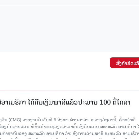
ສົ່ງຄໍາຄິດເຫ
ອາເມຣິກາ ໄດ້ຄືນເງິນພາສີແລ້ວປະມານ 100 ຕື້ໂດລາ
ນ (CMG) ລາຍງານໃນວັນທີ 6 ສິງຫາ ຜ່ານມາວ່າ: ຫວ່າງມໍ່ໆມານີ້, ເຈົ້າໜ້າທີ່
ປ້ອງກັນຊາຍແດນ ທີ່ຂຶ້ນກັບກະຊວງຄວາມໝັ້ນຄົງດິນແດນ ສະຫະລັດ ອາເມຣິກາ ໄ
ນຄ້າສາກົນຂອງ ສະຫະລັດ ອາເມຣິກາ ວ່າ: ອົງການດ່ານພາສີ ສະຫະລັດ ອາເມຣິກາ