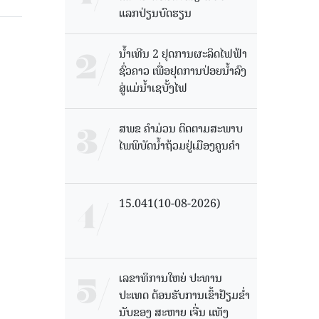
ແລກປ່ຽນບົດຮຽນ
ນໍ້າເທີນ 2 ຢຸດການຜະລິດໄຟຟ້າ
ຊົ່ວຄາວ ເພື່ອຢຸດການປ່ອຍນໍ້າລົງ
ສູ່ແມ່ນໍ້າເຊບັ້ງໄຟ
ສ​ພ​ຂ ຄໍາມ່ວນ ຕິດຕາມສະພາບ
ໄພພິບັດນໍ້າຖ້ວມຢູ່ເມືອງຄູນຄໍາ
15.041(10-08-2026)
ເລຂາທິການໃຫຍ່ ປະທານ
ປະເທດ ຕ້ອນຮັບການເຂົ້າຢ້ຽມຂໍ່າ
ນັບຂອງ ສະຫາຍ ເຈີ່ນ ແທັງ