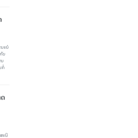
​
ະ​ບໍ​
ັບ​
ູນ​
ໍ່​
າດ
ສະນີ