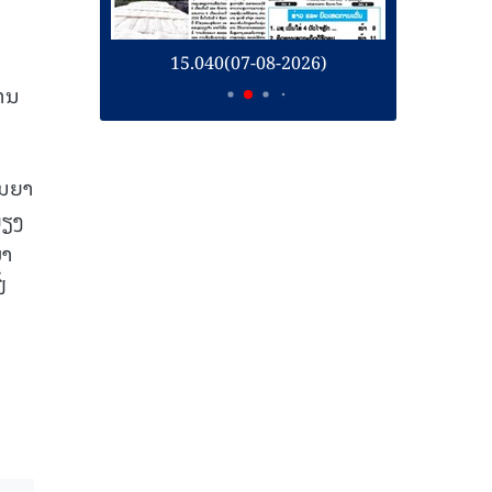
26)
15.040(07-08-2026)
1
່ານ
ັນຍາ
ພຽງ
ມາ
້