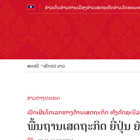
ຂ່າວເດັ່ນ
ຂ່າວການເມືອງ
ຂ່າວເສດຖະກິດ
ຂ່າວວັດທະນະທ
ສະເໜີ
ພັກປປ ລາວ
ຂ່າວຕ່າງປະເທດ
ເປີດເຜີຍໂຕເລກທາງດ້ານເສດຖະກິດ ທັງດັດຊະນີລາ
ພື້ນຖານເສດຖະກິດ ຍີ່ປຸ່ນ 