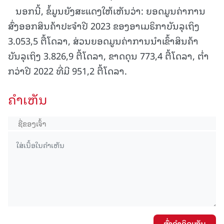
ນອກນີ້, ຂໍ້ມູນຍັງສະແດງໃຫ້ເຫັນວ່າ: ຍອດມູນຄ່າການ
ສົ່ງອອກສິນຄ້າປະຈໍາປີ 2023 ຂອງອາເມຣິກາບັນລຸເຖິງ
3.053,5 ຕື້ໂດລາ, ສ່ວນຍອດມູນຄ່າການນໍາເຂົ້າສິນຄ້າ
ບັນລຸເຖິງ 3.826,9 ຕື້ໂດລາ, ຂາດດຸນ 773,4 ຕື້ໂດລາ, ຕໍ່າ
ກວ່າປີ 2022 ທີ່ມີ 951,2 ຕື້ໂດລາ.
ຄໍາເຫັນ
ສົ່ງຄໍາຄິດເຫັນ