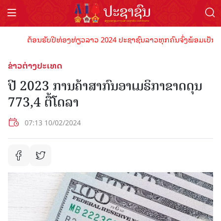
ຕ້ອນຮັບປີທ່ອງທ່ຽວລາວ 2024 ປະຊາຊົນລາວທຸກຄົນຈົ່ງພ້ອມເປັນເຈົ້າພ
ຂ່າວຕ່າງປະເທດ
ປີ 2023 ການຄ້າສາກົນອາເມຣິກາຂາດດຸນ
773,4 ຕື້ໂດລາ
07:13 10/02/2024