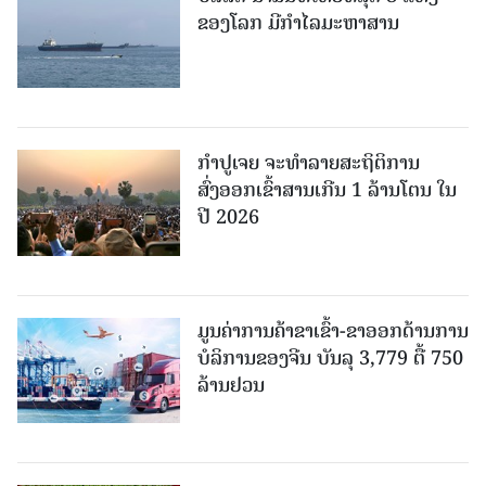
ຂອງໂລກ ມີກຳໄລມະຫາສານ
ກຳປູເຈຍ ຈະທຳລາຍສະຖິຕິການ
ສົ່ງອອກເຂົ້າສານເກີນ 1 ລ້ານໂຕນ ໃນ
ປີ 2026
ມູນຄ່າການຄ້າຂາເຂົ້າ-ຂາອອກດ້ານການ
ບໍລິການຂອງຈີນ ບັນລຸ 3,779 ຕື້ 750
ລ້ານຢວນ