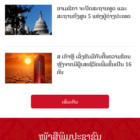
ອາເມຣິກາ ຈະປິດສະຖານທູດ ແ​ລະ
ສະຖານກົງສູນ 5 ແຫ່ງ​ຢູ່​ຕ່າງ​ປະ​ເທດ
ສ ເກົາຫຼີ ເລັ່ງຮັບມືກັບຄື້ນຄວາມຮ້ອນ
ຫຼັງຈາກມີຜູ້ເສຍຊີວິດເພີ່ມຂຶ້ນເປັນ 16
ຄົນ
ເພີ່ມເຕີມ
ໜັງສືພິມປະຊາຊົນ