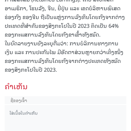
ອາເມຣິກາ, ໂຮນລັງ, ຈີນ, ຍີ່ປຸ່ນ ແລະ ເຂດບໍລິຫານພິເສດ
ຮ່ອງກົງ ຂອງຈີນ ຖືເປັນແຫຼ່ງການລົງທຶນໂດຍກົງຈາກຕ່າງ
ປະເທດທີ່ສຳຄັນຂອງສິງກະໂປໃນປີ 2023 ຄິດເປັນ 64%
ຂອງກະແສການລົງທຶນໂດຍກົງຂາເຂົ້າທັງໝົດ.
ໃນບົດລາຍງານຍັງລະບຸຕື່ມວ່າ: ການບໍລິການທາງການ
ເງິນ ແລະ ການປະກັນໄພ ມີອັດຕາສ່ວນຫຼາຍກວ່າເຄິ່ງໜຶ່ງ
ຂອງກະແສການລົງທຶນໂດຍກົງຈາກຕ່າງປະເທດທັງໝົດ
ຂອງສິງກະໂປໃນປີ 2023.
ຄໍາເຫັນ