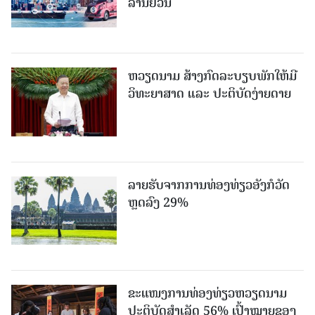
ລ້ານຢວນ
ຫວຽດນາມ ສ້າງກົດລະບຽບພັກໃຫ້ມີ
ວິທະຍາສາດ ແລະ ປະຕິບັດງ່າຍດາຍ
ລາຍຮັບຈາກການທ່ອງທ່ຽວອັງກໍວັດ
ຫຼດລົງ 29%
ຂະ​ແໜງ​ການ​ທ່ອງ​ທ່ຽວຫວຽດນາມ ​
ປະ​ຕິ​ບັດ​ສຳ​ເລັດ 56% ເປົ້າ​ໝາຍຂອງ