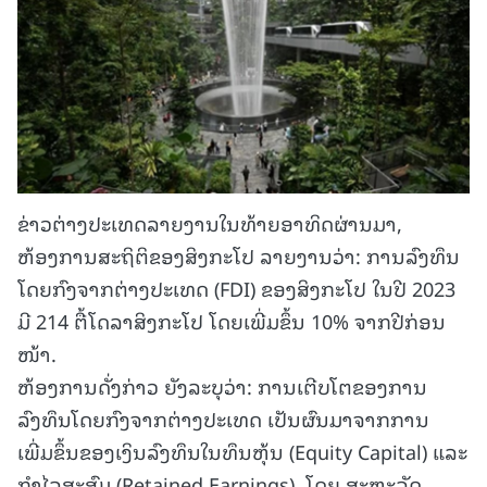
ຂ່າວຕ່າງປະເທດລາຍງານໃນທ້າຍອາທິດຜ່ານມາ,
ຫ້ອງການສະຖິຕິຂອງສິງກະໂປ ລາຍງານວ່າ: ການລົງທຶນ
ໂດຍກົງຈາກຕ່າງປະເທດ (FDI) ຂອງສິງກະໂປ ໃນປີ 2023
ມີ 214 ຕື້ໂດລາສິງກະໂປ ໂດຍເພີ່ມຂຶ້ນ 10% ຈາກປີກ່ອນ
ໜ້າ.
ຫ້ອງການດັ່ງກ່າວ ຍັງລະບຸວ່າ: ການເຕີບໂຕຂອງການ
ລົງທຶນໂດຍກົງຈາກຕ່າງປະເທດ ເປັນຜົນມາຈາກການ
ເພີ່ມຂຶ້ນຂອງເງິນລົງທຶນໃນທຶນຫຸ້ນ (Equity Capital) ແລະ
ກຳໄລສະສົມ (Retained Earnings). ໂດຍ ສະຫະລັດ