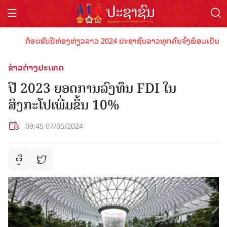
ຕ້ອນຮັບປີທ່ອງທ່ຽວລາວ 2024 ປະຊາຊົນລາວທຸກຄົນຈົ່ງພ້ອມເປັນເຈົ້າພາ
ຂ່າວຕ່າງປະເທດ
ປີ 2023 ຍອດການລົງທຶນ FDI ໃນ
ສິງກະໂປເພີ່ມຂຶ້ນ 10%
09:45 07/05/2024