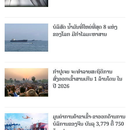
ບໍລິສັດ ນ້ຳມັນທີ່ໃຫຍ່ທີ່ສຸດ 8 ແຫ່ງ
ຂອງໂລກ ມີກຳໄລມະຫາສານ
ກຳປູເຈຍ ຈະທຳລາຍສະຖິຕິການ
ສົ່ງອອກເຂົ້າສານເກີນ 1 ລ້ານໂຕນ ໃນ
ປີ 2026
ມູນຄ່າການຄ້າຂາເຂົ້າ-ຂາອອກດ້ານການ
ບໍລິການຂອງຈີນ ບັນລຸ 3,779 ຕື້ 750