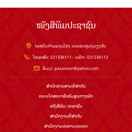
ໜັງສືພິມປະຊາຊົນ
ຖະໜົນກຳແພງເມືອງ ນະຄອນຫຼວງວຽງຈັນ
ໂທລະສັບ: 021336111 - ແຟັກ: 021336113
ອີເມວ:
pasaxonn@yahoo.com
ສຳ​ນັກ​ຂ່າວ​ສານ​ທີ່​ສຳ​ຄັນ​
ຄະນະໂຄສະນາອົບຮົມ​ສູນ​ກາງ​ພັກ
ໜັງສືພິມ ປະ​ຊາ​ຊົນ
ສຳ​ນັກ​ງານ​ທີ່​ສຳ​ຄັນ
ສຳ​ນັກ​ງານ​ປະ​ທານ​ປະ​ເທດ