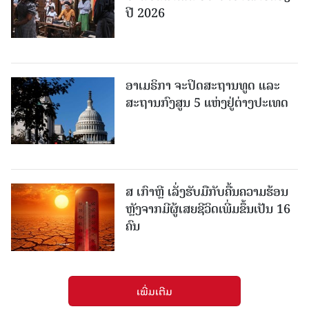
ປີ 2026
ອາເມຣິກາ ຈະປິດສະຖານທູດ ແ​ລະ
ສະຖານກົງສູນ 5 ແຫ່ງ​ຢູ່​ຕ່າງ​ປະ​ເທດ
ສ ເກົາຫຼີ ເລັ່ງຮັບມືກັບຄື້ນຄວາມຮ້ອນ
ຫຼັງຈາກມີຜູ້ເສຍຊີວິດເພີ່ມຂຶ້ນເປັນ 16
ຄົນ
ເພີ່ມເຕີມ