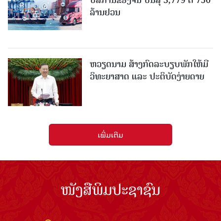
ບໍລິການຂອງຈີນ ບັນລຸ 3,779 ຕື້ 750
ລ້ານຢວນ
ຫວຽດນາມ ສ້າງກົດລະບຽບພັກໃຫ້ມີ
ວິທະຍາສາດ ແລະ ປະຕິບັດງ່າຍດາຍ
ເພີ່ມເຕີມ
ໜັງສືພິມປະຊາຊົນ