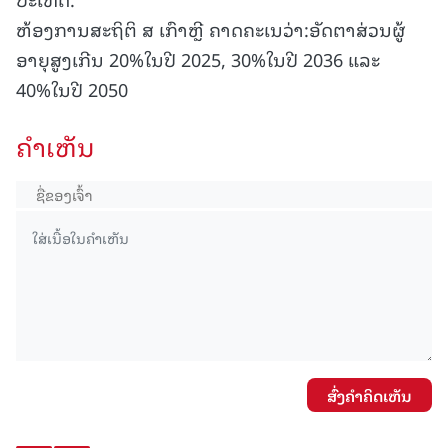
ຫ້ອງການສະຖິຕິ ສ ເກົາຫຼີ ຄາດຄະເນວ່າ:ອັດຕາສ່ວນຜູ້
ອາຍຸສູງເກີນ 20%ໃນປີ 2025, 30%ໃນປີ 2036 ແລະ
40%ໃນປີ 2050
ຄໍາເຫັນ
ສົ່ງຄໍາຄິດເຫັນ