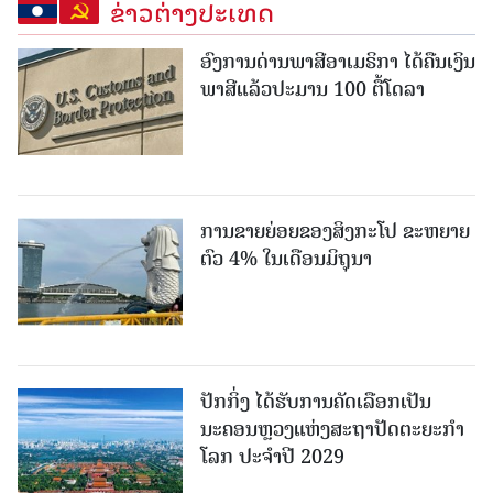
ຂ່າວຕ່າງປະເທດ
ອົງການດ່ານພາສີອາເມຣິກາ ໄດ້ຄືນເງິນ
ພາສີແລ້ວປະມານ 100 ຕື້ໂດລາ
ການຂາຍຍ່ອຍຂອງສິງກະໂປ ຂະຫຍາຍ
ຕົວ 4% ໃນເດືອນມິຖຸນາ
ປັກກິ່ງ ໄດ້ຮັບການຄັດເລືອກເປັນ
ນະຄອນຫຼວງແຫ່ງສະຖາປັດຕະຍະກຳ
ໂລກ ປະຈຳປີ 2029