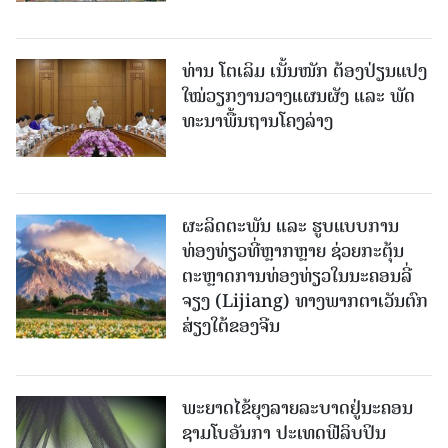
ທ່ານ ໂຕ​ເລິມ ເນັ້ນໜັກ ຕ້ອງ​ປ່ຽນ​ແປງ​
ໃໝ່​ວຽກ​ງານ​ວາງ​ແຜນ​ຜັງ ແລະ ​ພັດ​
ທະ​ນາ​ພື້ນ​ຖານ​ໂຄງ​ລ່າງ
ຜະລິດຕະພັນ ແລະ ຮູບແບບການ
ທ່ອງທ່ຽວທີ່ຫຼາກຫຼາຍ ຊ່ວຍກະຕຸ້ນ
ຕະຫຼາດການທ່ອງທ່ຽວໃນນະຄອນລີ່
ຈຽງ (Lijiang) ທາງພາກຕາເວັນຕົກ
ສ່ຽງໃຕ້ຂອງຈີນ
ພະຍາດໄຂ້ຍຸງລາຍລະບາດຢູ່ນະຄອນ
ຊາມໂບ​ອັນກາ ປະເທດຟີລິບປິນ