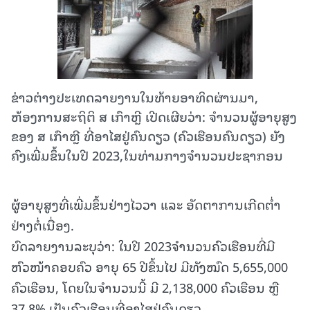
ຂ່າວຕ່າງປະເທດລາຍງານໃນທ້າຍອາທິດຜ່ານມາ,
ຫ້ອງການສະຖິຕິ ສ ເກົາຫຼີ ເປີດເຜີຍວ່າ: ຈໍານວນຜູ້ອາຍຸສູງ
ຂອງ ສ ເກົາຫຼີ ທີ່ອາໄສຢູ່ຄົນດຽວ (ຄົວເຮືອນຄົນດຽວ) ຍັງ
ຄົງເພີ່ມຂຶ້ນໃນປີ 2023,ໃນທ່າມກາງຈຳນວນປະຊາກອນ
ຜູ້ອາຍຸສູງທີ່ເພີ່ມຂຶ້ນຢ່າງໄວວາ ແລະ ອັດຕາການເກີດຕໍ່າ
ຢ່າງຕໍ່ເນື່ອງ.
ບົດລາຍງານລະບຸວ່າ: ໃນປີ 2023ຈໍານວນຄົວເຮືອນທີ່ມີ
ຫົວໜ້າຄອບຄົວ ອາຍຸ 65 ປີຂຶ້ນໄປ ມີທັງໝົດ 5,655,000
ຄົວເຮືອນ, ໂດຍໃນຈໍານວນນີ້ ມີ 2,138,000 ຄົວເຮືອນ ຫຼື
37.8% ເປັນຄົວເຮືອນທີ່ອາໄສຢູ່ຄົນດຽວ.