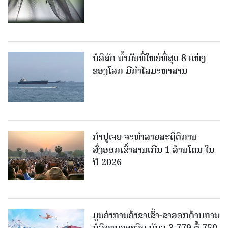
ບໍລິສັດ ນ້ຳມັນທີ່ໃຫຍ່ທີ່ສຸດ 8 ແຫ່ງ
ຂອງໂລກ ມີກຳໄລມະຫາສານ
ກຳປູເຈຍ ຈະທຳລາຍສະຖິຕິການ
ສົ່ງອອກເຂົ້າສານເກີນ 1 ລ້ານໂຕນ ໃນ
ປີ 2026
ມູນຄ່າການຄ້າຂາເຂົ້າ-ຂາອອກດ້ານການ