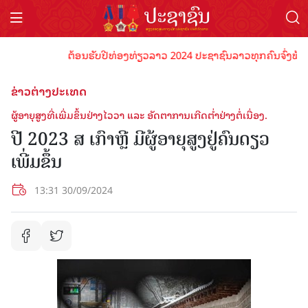
ຕ້ອນຮັບປີທ່ອງທ່ຽວລາວ 2024 ປະຊາຊົນລາວທຸກຄົນຈົ່ງພ້ອມເປັນ
ຂ່າວຕ່າງປະເທດ
ຜູ້ອາຍຸສູງທີ່ເພີ່ມຂຶ້ນຢ່າງໄວວາ ແລະ ອັດຕາການເກີດຕໍ່າຢ່າງຕໍ່ເນື່ອງ.
ປີ 2023 ສ ເກົາຫຼີ ມີຜູ້ອາຍຸສູງຢູ່ຄົນດຽວ
ເພີ່ມຂຶ້ນ
13:31 30/09/2024