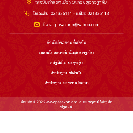
ຖະໜົນກຳແພງເມືອງ ນະຄອນຫຼວງວຽງຈັນ
ໂທລະສັບ: 021336111 - ແຟັກ: 021336113
ອີເມວ:
pasaxonn@yahoo.com
ສຳ​ນັກ​ຂ່າວ​ສານ​ທີ່​ສຳ​ຄັນ​
ຄະນະໂຄສະນາອົບຮົມ​ສູນ​ກາງ​ພັກ
ໜັງສືພິມ ປະ​ຊາ​ຊົນ
ສຳ​ນັກ​ງານ​ທີ່​ສຳ​ຄັນ
ສຳ​ນັກ​ງານ​ປະ​ທານ​ປະ​ເທດ
ລິຂະສິດ ©2026 www.pasaxon.org.la. ສະຫງວນໄວ້ເຊິງສິດ
ທັງຫມົດ