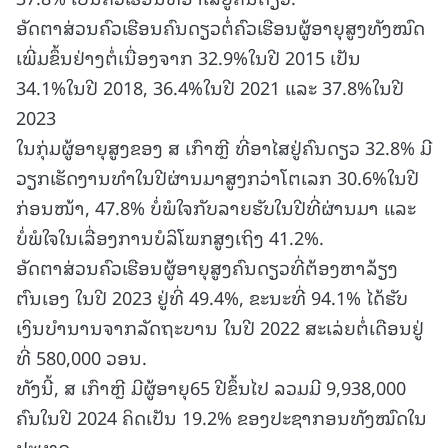
ອັດຕາສ່ວນຄົວເຮືອນຄົນດຽວຕໍ່ຄົວເຮືອນຜູ້ອາຍຸສູງທັງໝົດ
ເພີ່ມຂຶ້ນຢ່າງຕໍ່ເນື່ອງຈາກ 32.9%ໃນປີ 2015 ເປັນ
34.1%ໃນປີ 2018, 36.4%ໃນປີ 2021 ແລະ 37.8%ໃນປີ
2023
ໃນກຸ່ມຜູ້ອາຍຸສູງຂອງ ສ ເກົາຫຼີ ທີ່ອາໄສຢູ່ຄົນດຽວ 32.8% ມີ
ວຽກເຮັດງານທຳໃນປີຜ່ານມາສູງກວ່າໂຕເລກ 30.6%ໃນປີ
ກ່ອນໜ້າ, 47.8% ບໍ່ພໍໃຈກັບລາຍຮັບໃນປີທີ່ຜ່ານມາ ແລະ
ບໍ່ພໍໃຈໃນເລື່ອງການບໍລິໂພກສູງເຖິງ 41.2%.
ອັດຕາສ່ວນຄົວເຮືອນຜູ້ອາຍຸສູງຄົນດຽວທີ່ຕ້ອງຫາລ້ຽງ
ຕົນເອງ ໃນປີ 2023 ຢູ່ທີ່ 49.4%, ຂະນະທີ່ 94.1% ໄດ້ຮັບ
ເງິນບໍານານຈາກລັດຖະບານ ໃນປີ 2022 ສະເລ່ຍຕໍ່ເດືອນຢູ່
ທີ່ 580,000 ວອນ.
ທັງນີ້, ສ ເກົາຫຼີ ມີຜູ້ອາຍຸ65 ປີຂຶ້ນໄປ ລວມມີ 9,938,000
ຄົນໃນປີ 2024 ຄິດເປັນ 19.2% ຂອງປະຊາກອນທັງໝົດໃນ
ປະເທດ.