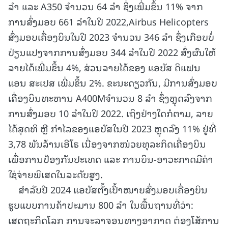
ລຳ ແລະ A350 ຈຳນວນ 64 ລຳ ຊຶ່ງເພີ່ມຂຶ້ນ 11% ຈາກ
ການສົ່ງມອບ 661 ລຳໃນປີ 2022,Airbus Helicopters
ສົ່ງມອບເຄື່ອງບິນໃນປີ 2023 ຈຳນວນ 346 ລຳ ຊຶ່ງເກືອບບໍ່
ປ່ຽນແປງຈາກການສົ່ງມອບ 344 ລຳໃນປີ 2022 ສົ່ງຜົນໃຫ້
ລາຍໄດ້ເພີ່ມຂຶ້ນ 4%, ສ່ວນລາຍໄດ້ຂອງ ແອບັສ ດິແຟນ
ແອນ ສະເປສ ເພີ່ມຂຶ້ນ 2%. ຂະນະດຽວກັນ, ມີການສົ່ງມອບ
ເຄື່ອງບິນທະຫານ A400Mຈຳນວນ 8 ລຳ ຊຶ່ງຫຼຸດລົງຈາກ
ການສົ່ງມອບ 10 ລຳໃນປີ 2022. ເຖິງຢ່າງໃດກໍຕາມ, ລາຍ
ໄດ້ສຸດທິ ຫຼື ກຳໄລຂອງແອບັສໃນປີ 2023 ຫຼຸດລົງ 11% ຢູ່ທີ່
3,78 ພັນລ້ານເອີໂຣ ເນື່ອງຈາກໜ່ວຍທຸລະກິດເຄື່ອງບິນ
ເພື່ອການປ້ອງກັນປະເທດ ແລະ ການບິນ-ອາວະກາດມີຄ່າ
ໃຊ່ຈ່າຍພິເສດໃນລະດັບສູງ.
ສຳລັບປີ 2024 ແອບັສຕັ້ງເປົ້າໝາຍສົ່ງມອບເຄື່ອງບິນ
ຮູບແບບການຄ້າປະມານ 800 ລຳ ໃນພື້ນຖານທີ່ວ່າ:
ເສດຖະກິດໂລກ ການຈະລາຈອນທາງອາກາດ ຕ່ອງໂສ້ການ