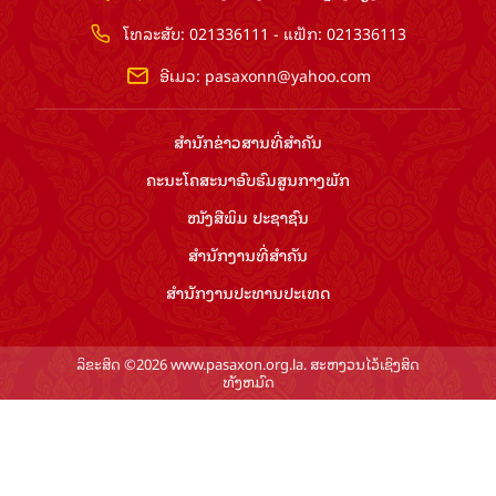
ໂທລະສັບ: 021336111 - ແຟັກ: 021336113
ອີເມວ:
pasaxonn@yahoo.com
ສຳ​ນັກ​ຂ່າວ​ສານ​ທີ່​ສຳ​ຄັນ​
ຄະນະໂຄສະນາອົບຮົມ​ສູນ​ກາງ​ພັກ
ໜັງສືພິມ ປະ​ຊາ​ຊົນ
ສຳ​ນັກ​ງານ​ທີ່​ສຳ​ຄັນ
ສຳ​ນັກ​ງານ​ປະ​ທານ​ປະ​ເທດ
ລິຂະສິດ ©2026 www.pasaxon.org.la. ສະຫງວນໄວ້ເຊິງສິດ
ທັງຫມົດ