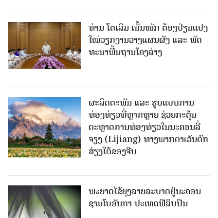
ທ່ານ ໂຕ​ເລິມ ເນັ້ນໜັກ ຕ້ອງ​ປ່ຽນ​ແປງ​
ໃໝ່​ວຽກ​ງານ​ວາງ​ແຜນ​ຜັງ ແລະ ​ພັດ​
ທະ​ນາ​ພື້ນ​ຖານ​ໂຄງ​ລ່າງ
ຜະລິດຕະພັນ ແລະ ຮູບແບບການ
ທ່ອງທ່ຽວທີ່ຫຼາກຫຼາຍ ຊ່ວຍກະຕຸ້ນ
ຕະຫຼາດການທ່ອງທ່ຽວໃນນະຄອນລີ່
ຈຽງ (Lijiang) ທາງພາກຕາເວັນຕົກ
ສ່ຽງໃຕ້ຂອງຈີນ
ພະຍາດໄຂ້ຍຸງລາຍລະບາດຢູ່ນະຄອນ
ຊາມໂບ​ອັນກາ ປະເທດຟີລິບປິນ