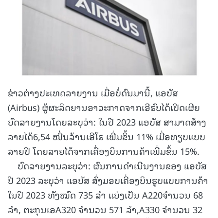
ຂ່າວຕ່າງປະເທດລາຍງານ ເມື່ອບໍ່ດົນມານີ້, ແອບັສ
(Airbus) ຜູ້ຜະລິດຍານອາວະກາດຈາກເອີຣົບໄດ້ເປີດເຜີຍ
ບົດລາຍງານໂດຍລະບຸວ່າ: ໃນປີ 2023 ແອບັສ ສາມາດສ້າງ
ລາຍໄດ້6,54 ໝື່ນລ້ານເອີໂຣ ເພີ່ມຂຶ້ນ 11% ເມື່ອທຽບແບບ
ລາຍປີ ໂດຍລາຍໄດ້ຈາກເຄື່ອງບິນການຄ້າເພີ່ມຂຶ້ນ 15%.
ບົດລາຍງານລະບຸວ່າ: ຜົນການດຳເນີນງານຂອງ ແອບັສ
ປີ 2023 ລະບຸວ່າ ແອບັສ ສົ່ງມອບເຄື່ອງບິນຮູບແບບການຄ້າ
ໃນປີ 2023 ທັງໝົດ 735 ລຳ ແບ່ງເປັນ A220ຈຳນວນ 68
ລຳ, ຕະກຸນເອA320 ຈຳນວນ 571 ລຳ,A330 ຈຳນວນ 32