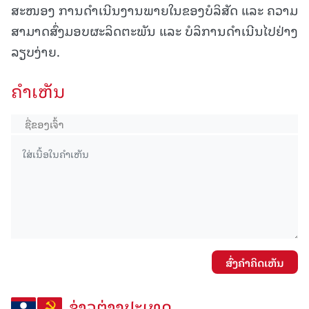
ສະໜອງ ການດຳເນີນງານພາຍໃນຂອງບໍລິສັດ ແລະ ຄວາມ
ສາມາດສົ່ງມອບຜະລິດຕະພັນ ແລະ ບໍລິການດຳເນີນໄປຢ່າງ
ລຽບງ່າຍ.
ຄໍາເຫັນ
ສົ່ງຄໍາຄິດເຫັນ
ຂ່າວຕ່າງປະເທດ