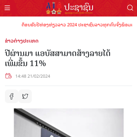
ຕ້ອນຮັບປີທ່ອງທ່ຽວລາວ 2024 ປະຊາຊົນລາວທຸກຄົນຈົ່ງພ້ອມເປັນເຈົ້
ຂ່າວຕ່າງປະເທດ
ປີຜ່ານມາ ແອບັສສາມາດສ້າງລາຍໄດ້
ເພີ່ມຂຶ້ນ 11%
14:48 21/02/2024