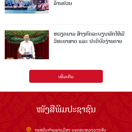
ລ້ານຢວນ
ຫວຽດນາມ ສ້າງກົດລະບຽບພັກໃຫ້ມີ
ວິທະຍາສາດ ແລະ ປະຕິບັດງ່າຍດາຍ
ເພີ່ມເຕີມ
ໜັງສືພິມປະຊາຊົນ
ຖະໜົນກຳແພງເມືອງ ນະຄອນຫຼວງວຽງຈັນ