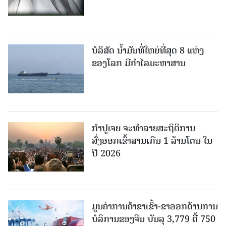
ບໍລິສັດ ນ້ຳມັນທີ່ໃຫຍ່ທີ່ສຸດ 8 ແຫ່ງ
ຂອງໂລກ ມີກຳໄລມະຫາສານ
ກຳປູເຈຍ ຈະທຳລາຍສະຖິຕິການ
ສົ່ງອອກເຂົ້າສານເກີນ 1 ລ້ານໂຕນ ໃນ
ປີ 2026
ມູນຄ່າການຄ້າຂາເຂົ້າ-ຂາອອກດ້ານການ
ບໍລິການຂອງຈີນ ບັນລຸ 3,779 ຕື້ 750