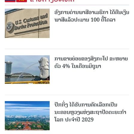
ອົງການດ່ານພາສີອາເມຣິກາ ໄດ້ຄືນເງິນ
ພາສີແລ້ວປະມານ 100 ຕື້ໂດລາ
ການຂາຍຍ່ອຍຂອງສິງກະໂປ ຂະຫຍາຍ
ຕົວ 4% ໃນເດືອນມິຖຸນາ
ປັກກິ່ງ ໄດ້ຮັບການຄັດເລືອກເປັນ
ນະຄອນຫຼວງແຫ່ງສະຖາປັດຕະຍະກຳ
ໂລກ ປະຈຳປີ 2029