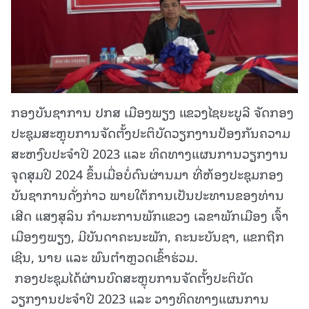
ກອງບັນຊາການ ປກສ ເມືອງພຽງ ແຂວງໄຊຍະບູລີ ຈັດກອງ
ປະຊຸມສະຫຼຸບການຈັດຕັ້ງປະຕິບັດວຽກງານປ້ອງກັນຄວາມ
ສະຫງົບປະຈຳປີ 2023 ແລະ ທິດທາງແຜນການວຽກງານ
ຈຸດສຸມປີ 2024 ຂຶ້ນເມື່ອບໍ່ດົນຜ່ານມາ ທີ່ຫ້ອງປະຊຸມກອງ
ບັນຊາການດັ່ງກ່າວ ພາຍໃຕ້ການເປັນປະທານຂອງທ່ານ
ເສີດ ແສງສຸລິນ ກຳມະການພັກແຂວງ ເລຂາພັກເມືອງ ເຈົ້າ
ເມືອງໆພຽງ, ມີບັນດາຄະນະພັກ, ຄະນະບັນຊາ, ແຂກຖືກ
ເຊີນ, ນາຍ ແລະ ພົນຕຳຫຼວດເຂົ້າຮ່ວມ.
ກອງປະຊຸມໄດ້ຜ່ານບົດສະຫຼຸບການຈັດຕັ້ງປະຕິບັດ
ວຽກງານປະຈໍາປີ 2023 ແລະ ວາງທິດທາງແຜນການ