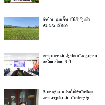
ຄໍາມ່ວນ ປູກເຂົ້ານາປີໄດ້ທັງໝົດ
91,472 ເຮັກຕາ
ສະຫຼຸບການຈັດຕັ້ງປະຕິບັດວຽກງານ
ອະໄພຍະໂທດ 5 ປີ
ສື່ມວນຊົນແມ່ນຂົວຕໍ່ທີ່ສໍາຄັນທີ່ສຸດ
ລະຫວ່າງພັກ-ລັດ ກັບປະຊາຊົນ