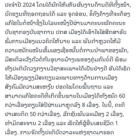
ປະຈຳປີ 2024 ໂດຍໄດ້ຍົກໃຫ້ເຫັນຜົນງານດ້ານດີທີຕັ້ງໜ້າ,
ບົດຮຽນທີ່ຖອດຖອນໄດ້ ແລະ ຈຸດອ່ອນ, ຂໍ້ຄົງຄ້າງທີ່ຈະຕ້ອງ
ແກ້ໄຂໃນຕໍ່ໜ້າຊຶ່ງໃນໄລຍະໜຶ່ງປີຜ່ານມາຄະນະພັກຄະນະ
ບັນຊາກອງບັນຊາການ ປກສ ເມືອງໄດ້ເອົາໃຈໃສ່ສືກສາອົບ
ຮົ່ມການເມືອງແນວຄິດໃຫ້ນາຍ ແລະ ພົນຕຳຫຼວດໃຫ້ມີ
ຄວາມໜັກແໜ້ນເຂັ້ມແຂງເຊື່ອໝັ້ນຕໍ່ການນຳພາຂອງພັກ,
ມີສະຕິລະວັງຕົວຕໍ່ກົນອຸບາຍມ້າງເພຂອງກຸ່ມຄົນບໍ່ດີ ພ້ອມ
ທັງປະຕິບັດວຽກງານວິຊາສະເພາະໄດ້ເປັນຢ່າງດີ ອັນໄດ້ເຮັດ
ໃຫ້ເມືອງພຽງມີສະຖຽນລະພາບທາງດ້ານການເມືອງ
ສັງຄົມມີຄວາມສະຫງົບ ປອດໄພໂດຍພື້ນຖານ ແລະ
ສາມາດແກ້ໄຂຄະດີທີ່ເກີດຂຶ້ນພາຍໃນເມືອງໄດ້ທັງໝົດ 60
ກວ່າເລື່ອງທຽບໃສ່ປີຜ່ານມາຫຼຸດລົງ 8 ເລື່ອງ. ໃນນີ້, ຄະດີ
ຢາເສບຕິດ 50 ກວ່າເລື່ອງ, ລັກຊັບພົນລະເມືອງ 2 ເລື່ອງ,
ທຳມິດສະຈານ 2 ເລື່ອງ ແລະ ເຮັດໃຫ້ຜູ້ອື່ນເສຍຊີວິດ 1
ເລື່ອງ. ການຈັດຕັ້ງປະຕິບັດວາລະແຫ່ງຊາດມາຮອດ