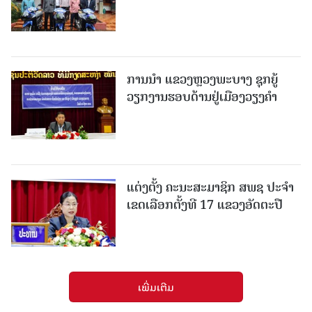
ການນຳ ແຂວງຫຼວງພະບາງ ຊຸກຍູ້
ວຽກງານຮອບດ້ານຢູ່ເມືອງວຽງຄໍາ
ແຕ່ງຕັ້ງ ຄະນະສະມາຊິກ ສພຊ ປະຈຳ
ເຂດເລືອກຕັ້ງທີ 17 ແຂວງອັດຕະປື
ເພີ່ມເຕີມ