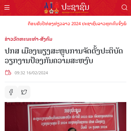
ຕ້ອນຮັບປີທ່ອງທ່ຽວລາວ 2024 ປະຊາຊົນລາວທຸກຄົນຈົ່ງພ້ອມເປັນເ
ຂ່າວວັດທະນະທຳ-ສັງຄົມ
ປກສ ເມືອງພຽງສະຫຼຸບການຈັດຕັ້ງປະຕິບັດ
ວຽກງານປ້ອງກັນຄວາມສະຫງົບ
09:32 16/02/2024