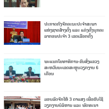
ປະກາດກົງຈັກຄະນະປະຈໍາສະພາ
ແຫ່ງຊາດສ້າງຕັ້ງ ແລະ ແຕ່ງຕັ້ງບຸກຄະ
ລາກອນປະຈໍາ 3 ເຂດເລືອກຕັ້ງ
ພະແນກໂຍທາທິການ-ຂົນສົ່ງແຂວງ
ສະຫວັນນະເຂດສະຫຼຸບວຽກງານ 6
ເດືອນ
ມອບລົດຈັກໃຫ້ 3 ຕາແສງ ເພື່ອຮັບໃຊ້
ວຽກງານບໍລິຫານ ແລະ ພັດທະນາ