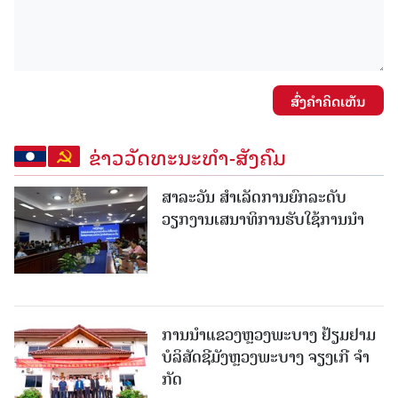
ສົ່ງຄໍາຄິດເຫັນ
ຂ່າວວັດທະນະທຳ-ສັງຄົມ
ສາລະວັນ ສໍາເລັດການຍົກລະດັບ
ວຽກງານເສນາທິການຮັບໃຊ້ການນໍາ
ການນຳແຂວງຫຼວງພະບາງ ຢ້ຽມ​ຢາມ
ບໍ​ລິ​ສັດຊີມັງຫຼວງພະບາງ ຈຽງເກີ ຈໍາ
ກັດ