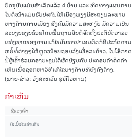
ປັດຈຸບັນແມ່ນສຳເລັດແລ້ວ 4 ບ້ານ ແລະ ທິດທາງແຜນການ
ໃນຕໍ່ໜ້າແມ່ນຮັບປະກັນໃຫ້ເມືອງພຽງມີສະຖຽນລະພາບ
ທາງດ້ານການເມືອງ ສັງຄົມມີຄວາມສະຫງົບ ມີຄວາມເປັນ
ລະບຽບຮຽບຮ້ອຍໂດຍພື້ນຖານສືບຕໍ່ຈັດຕັ້ງປະຕິບັດວາລະ
ແຫ່ງຊາດຂອງການແກ້ໄຂບັນຫາຢາເສບຕິດກໍຄືປະກົດການ
ຫຍໍ້ທໍ້ຕ່າງໆໃຫ້ຫຼຸດໜ້ອຍຖອຍລົງເທື່ອລະກ້າວ. ໃນໂອ້ກາດ
ນີ້ຜູ້ເຂົ້າຮ່ວມກອງປະຊຸມໄດ້ຜັດປ່ຽນກັນ ປະກອບຄຳຄິດຄຳ
ເຫັນເພຶ່ອຊອກຫາວິທີແກ້ໄຂບາງດ້ານທີ່ຍັງຄົງຄ້າງ.
(ພາບ-ຂ່າວ: ວົງສະຫວັນ ສຸທິໂວຫານ)
ຄໍາເຫັນ