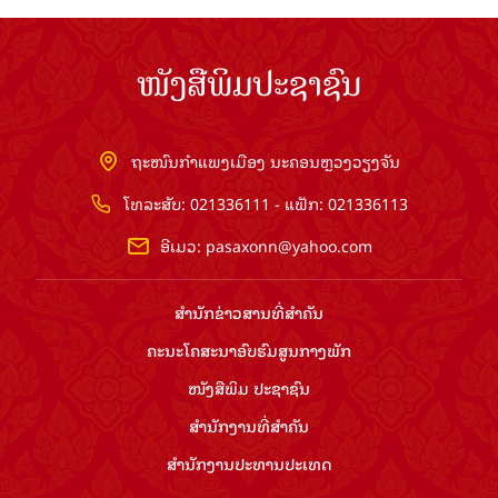
ໜັງສືພິມປະຊາຊົນ
ຖະໜົນກຳແພງເມືອງ ນະຄອນຫຼວງວຽງຈັນ
ໂທລະສັບ: 021336111 - ແຟັກ: 021336113
ອີເມວ:
pasaxonn@yahoo.com
ສຳ​ນັກ​ຂ່າວ​ສານ​ທີ່​ສຳ​ຄັນ​
ຄະນະໂຄສະນາອົບຮົມ​ສູນ​ກາງ​ພັກ
ໜັງສືພິມ ປະ​ຊາ​ຊົນ
ສຳ​ນັກ​ງານ​ທີ່​ສຳ​ຄັນ
ສຳ​ນັກ​ງານ​ປະ​ທານ​ປະ​ເທດ