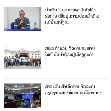
ນໍ້າເທີນ 2 ຢຸດການຜະລິດໄຟຟ້າ
ຊົ່ວຄາວ ເພື່ອຢຸດການປ່ອຍນໍ້າລົງສູ່
ແມ່ນໍ້າເຊບັ້ງໄຟ
ສ​ພ​ຂ ຄໍາມ່ວນ ຕິດຕາມສະພາບ
ໄພພິບັດນໍ້າຖ້ວມຢູ່ເມືອງຄູນຄໍາ
ສາລະວັນ ສໍາເລັດການຍົກລະດັບ
ວຽກງານເສນາທິການຮັບໃຊ້ການນໍາ