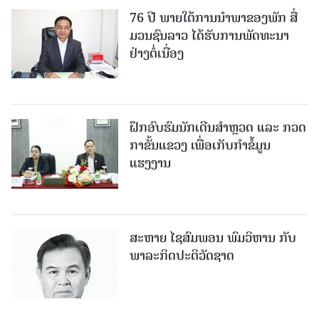
76 ປີ ພາຍໃຕ້ການນໍາພາຂອງພັກ ສື່
ມວນຊົນລາວ ໄດ້ຮັບການພັດທະນາ
ຢ່າງຕໍ່ເນື່ອງ
ຝຶກອົບຮົມນັກເດີນສຳຫຼວດ ແລະ ກວດ
ກາຂັ້ນແຂວງ ເພື່ອເກັບກຳຂໍ້ມູນ
ແຮງງານ
ສະຫາຍ ໄຊສົມພອນ ພົມວິຫານ ກັບ
ພາລະກິດປະຕິວັດຊາດ