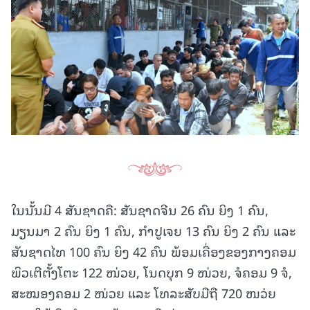
ໃນນັ້ນມີ 4 ສັນຊາດຄື: ສັນຊາດຈີນ 26 ຄົນ ຍິງ 1 ຄົນ,
ມຽນມາ 2 ຄົນ ຍິງ 1 ຄົນ, ກຳປູເຈຍ 13 ຄົນ ຍິງ 2 ຄົນ ແລະ
ສັນຊາດໄທ 100 ຄົນ ຍິງ 42 ຄົນ ພ້ອມເຄື່ອງຂອງກາງຄອມ
ພິວເຕີຕັ້ງໂຕະ 122 ໜ່ວຍ, ໂນດບຸກ 9 ໜ່ວຍ, ຈໍຄອມ 9 ຈໍ,
ສະໝອງຄອມ 2 ໜ່ວຍ ແລະ ໂທລະສັບມືຖື 720 ໜວ່ຍ