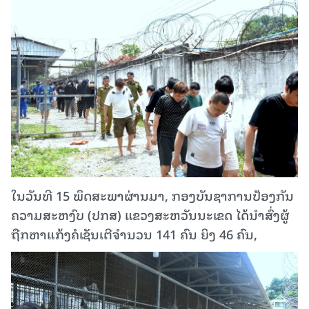
ໃນວັນທີ 15 ພຶດສະພາຜ່ານມາ, ກອງບັນຊາການປ້ອງກັນ
ຄວາມສະຫງົບ (ປກສ) ແຂວງສະຫວັນນະເຂດ ໄດ້ນຳສົ່ງຜູ້
ຖືກຫາແກ້ງຄໍເຊັນເຕີຈຳນວນ 141 ຄົນ ຍິງ 46 ຄົນ,