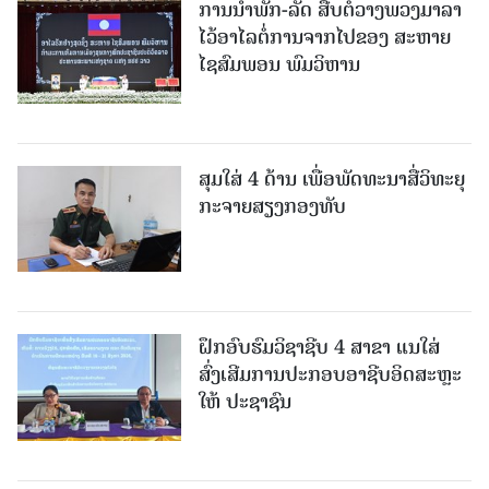
ການນໍາພັກ-ລັດ ສືບຕໍ່ວາງພວງມາລາ
ໄວ້ອາໄລຕໍ່ການຈາກໄປຂອງ ສະຫາຍ
ໄຊສົມພອນ ພົມວິຫານ
ສຸມໃສ່ 4 ດ້ານ ເພື່ອພັດທະນາສື່ວິທະຍຸ
ກະຈາຍສຽງກອງທັບ
ຝຶກອົບຮົມວິຊາຊີບ 4 ສາຂາ ແນໃສ່
ສົ່ງເສີມການປະກອບອາຊີບອິດສະຫຼະ
ໃຫ້ ປະຊາຊົນ