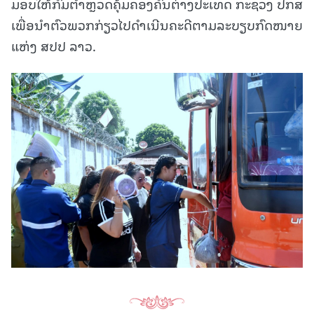
ມອບໃຫ້ກົມຕຳຫຼວດຄຸ້ມຄອງຄົນຕ່າງປະເທດ ກະຊວງ ປກສ
ເພື່ອນຳຕົວພວກກ່ຽວໄປດຳເນີນຄະດີຕາມລະບຽບກົດໜາຍ
ແຫ່ງ ສປປ ລາວ.