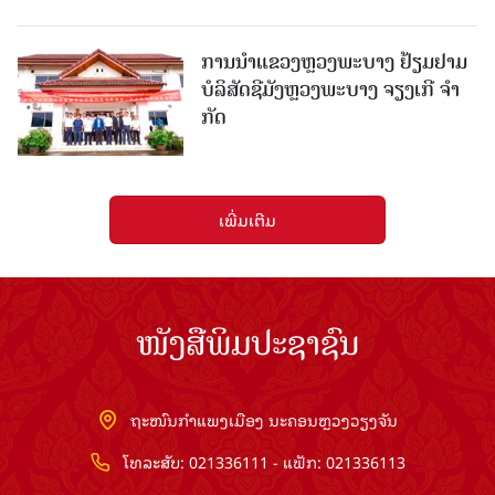
ການນຳແຂວງຫຼວງພະບາງ ຢ້ຽມ​ຢາມ
ບໍ​ລິ​ສັດຊີມັງຫຼວງພະບາງ ຈຽງເກີ ຈໍາ
ກັດ
ເພີ່ມເຕີມ
ໜັງສືພິມປະຊາຊົນ
ຖະໜົນກຳແພງເມືອງ ນະຄອນຫຼວງວຽງຈັນ
ໂທລະສັບ: 021336111 - ແຟັກ: 021336113