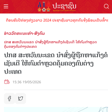
ຕ້ອນຮັບປີທ່ອງທ່ຽວລາວ 2024 ປະຊາຊົນລາວທຸກຄົນຈົ່ງພ້ອມເປັນເຈົ້າພາບທີ່ດ
ຂ່າວວັດທະນະທຳ-ສັງຄົມ
ປກສ ສະຫວັນນະເຂດ ນຳສົ່ງຜູ້ຖືກຫາແກ້ງຄໍເຊັນເຕີ ໃຫ້ກົມຕຳຫຼວດ
ຄຸ້ມຄອງຄົນຕ່າງປະເທດ
ປກສ ສະຫວັນນະເຂດ ນຳສົ່ງຜູ້ຖືກຫາແກ້ງຄໍ
ເຊັນເຕີ ໃຫ້ກົມຕຳຫຼວດຄຸ້ມຄອງຄົນຕ່າງ
ປະເທດ
15:36 19/05/2026