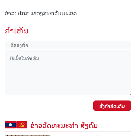
ຂ່າວ: ປກສ ແຂວງສະຫວັນນະເຂດ
ຄໍາເຫັນ
ສົ່ງຄໍາຄິດເຫັນ
ຂ່າວວັດທະນະທຳ-ສັງຄົມ