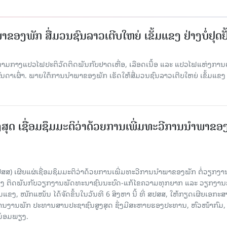
ຂອງພັກ ສື່ມວນຊົນລາວເຕີບໃຫຍ່ ເຂັ້ມແຂງ ຢ່າງບໍ່ຢຸດຢັ
່າມກາງແປວໄຟປະຕິວັດຕິດພັນກັບຢາດເຫື່ອ, ເລືອດເນື້ອ ແລະ ແປວໄຟແຫ່ງການຕໍ່ສູ
າເຜົ່າ. ພາຍໃຕ້ການນໍາພາຂອງພັກ ເຮັດໃຫ້ສື່ມວນຊົນລາວເຕີບໃຫຍ່ ເຂັ້ມແຂງ 
ສຸດ ເຊື່ອມຊຶມມະຕິວ່າດ້ວຍການເພີ່ມທະວີການນຳພາຂອ
ປສສ) ເຜີຍແຜ່ເຊື່ອມຊຶມມະຕິວ່າດ້ວຍການເພີ່ມທະວີການນຳພາຂອງພັກ ຕໍ່ວຽກງາ
ືອງ ຕິດພັນກັບວຽກງານພັດທະນາຊົນນະບົດ-ແກ້ໄຂຄວາມທຸກຍາກ ແລະ ວຽກງາ
ມແຂງ, ໜັກແໜ້ນ ໄດ້ຈັດຂຶ້ນໃນວັນທີ 6 ສິງຫາ ນີ້ ທີ່ ສປສສ, ໃຫ້ກຽດເຜີຍເອກະ
ຫານງານພັກ ປະທານສານປະຊາຊົນສູງສຸດ ຊຶ່ງມີສະຫາຍຮອງປະທານ, ຫົວໜ້າກົມ,
ງພ້ອມພຽງ.