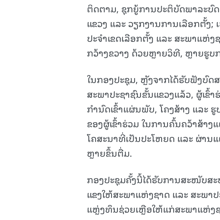
ຕິດຕາມ, ຊຸກຍູ້ການປະຕິບັດພາລະບ
ແຂວງ ແລະ ວຽກງານການເລືອກຕັ້ງ; ເ
ປະຈຳເຂດເລືອກຕັ້ງ ແລະ ສະພາແຫ່ງຊາ
ກວ້າງຂວາງ ດ້ວຍຫຼາຍວິທີ, ຫຼາຍຮູບ
ໃນກອງປະຊຸມ, ຫຼັງຈາກໄດ້ຮັບຟັງບົ
ສະພາປະຊາຊົນຂັ້ນແຂວງແລ້ວ, ຜູ້ເຂົ້າ
ກຳນົດເຂົ້າແຜ່ນພັບ, ໂຄງສ້າງ ແລະ 
ຂອງຜູ້ເຂົ້າຮ່ວມ ໃນການຄົ້ນຄວ້າສ້າງ
ໂຄສະນາທີ່ເປັນປະໂຫຍດ ແລະ ຜ່ານແຜ່ນ
ຫຼາຍຂຶ້ນຕື່ມ.
ກອງປະຊຸມຄັ້ງນີ້ໄດ້ຮັບການສະໜັບສ
ແຂງໃຫ້ສະພາແຫ່ງຊາດ ແລະ ສະພາປະຊາ
ແຫຼ່ງທຶນຊ່ວຍເຫຼືອໃຫ້ແກ່ສະພາແຫ