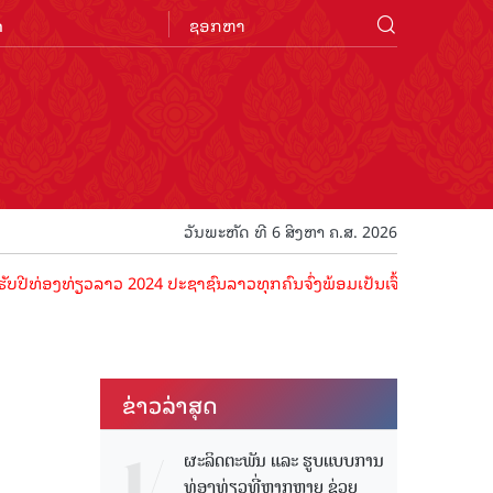
n
ວັນພະຫັດ ທີ 6 ສິງຫາ ຄ.ສ. 2026
ອງທ່ຽວລາວ 2024 ປະຊາຊົນລາວທຸກຄົນຈົ່ງພ້ອມເປັນເຈົ້າພາບທີ່ດີ ຕ້ອນຮັບນັ
ຂ່າວ​ລ່າ​ສຸດ
ຜະລິດຕະພັນ ແລະ ຮູບແບບການ
ທ່ອງທ່ຽວທີ່ຫຼາກຫຼາຍ ຊ່ວຍ