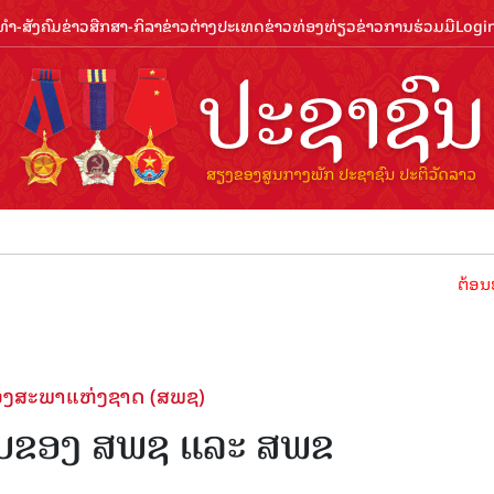
ຳ-ສັງຄົມ
ຂ່າວສືກສາ-ກິລາ
ຂ່າວຕ່າງປະເທດ
ຂ່າວທ່ອງທ່ຽວ
ຂ່າວການຮ່ວມມື
Logi
ຕ້ອນຮັບປີທ່
ຂອງສະພາແຫ່ງຊາດ (ສພຊ)
ພັບຂອງ ສພຊ ແລະ ສພຂ