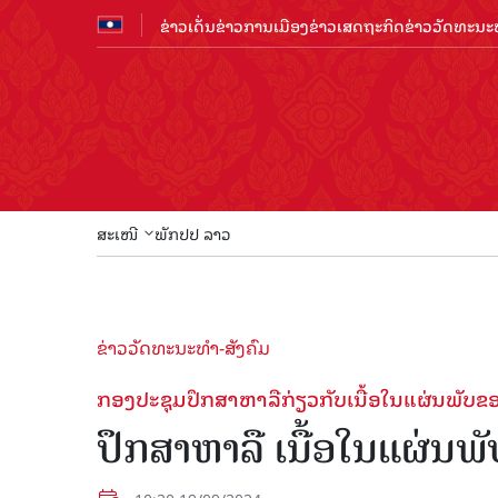
ຂ່າວເດັ່ນ
ຂ່າວການເມືອງ
ຂ່າວເສດຖະກິດ
ຂ່າວວັດທະນະທ
ສະເໜີ
ພັກປປ ລາວ
ຂ່າວວັດທະນະທຳ-ສັງຄົມ
ກອງປະຊຸມປຶກສາຫາລືກ່ຽວກັບເນື້ອໃນແຜ່ນພັບ
ປຶກສາຫາລື ເນື້ອໃນແຜ່ນ