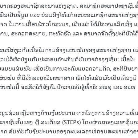
ົດບາດຂອງສະມາຊິກສະພາແຫ່ງຊາດ, ສະມາຊິກສະພາປະຊາຊົນຂັ
ພື່ອເປັນຂໍ້ມູນ ແລະ ບ່ອນອີງໃຫ້ແກ່ຄະນະສະມາຊິກສະພາແຫ່ງຊ
ດ ໃນການເຄື່ອນໄຫວໂຄສະນາ, ເຜີຍແຜ່ ໃຫ້ມີຄວາມເລິກເຊິ່ງ 
15.039(06-08-20
ການ, ສະດວກສະບາຍ, ກະທັດຮັດ ແລະ ສາມາດຈັດຕັ້ງປະຕິບັດໄດ້
ດສະເໜີກ່ຽວກັບເນື້ອໃນການສ້າງແຜ່ນພັບຂອງສະພາແຫ່ງຊາດ ແ
ຮ່ວມໄດ້ຜັດປ່ຽນກັນປະກອບຄຳເຫັນຕໍ່ບັນຫາຕ່າງໆເຊັ່ນ: ເນື້ອໃນ
ຮູບແບບແຜ່ນພັບ ເພື່ອເປັນການລະດົມແນວຄວາມຄິດ, ສະຕິປັນຍາ
ແຜ່ນພັບ ທີ່ມີລັກສະນະວິທະຍາສາດ ເຮັດໃຫ້ແຜ່ນພັບເປັນເຄື່ອງມື
ພັບນີ້ ຈະເຮັດໃຫ້ສັງຄົມມີຄວາມຮັບຮູ້ເຂົ້າໃຈ ສພຊ ແລະ ສພຂ
ະໜູນຊ່ວຍເຫຼືອທາງດ້ານງົບປະມານຈາກໂຄງການສ້າງຄວາມເຂັ້
ຊົນຂັ້ນແຂງ ຫຼື ສະເຕັບສ (STEPs) ໂດຍຜ່ານກອງເລຂາຄຸ້ມ
່ງຊາດ ສົມທົບກັບງົບປະມານຂອງຄະນະເລຂາທິການສະພາແຫ່ງຊ