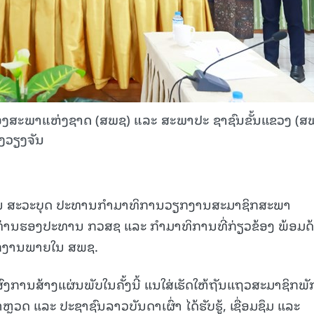
ຂອງສະພາແຫ່ງຊາດ (ສພຊ) ແລະ ສະພາປະ ຊາຊົນຂັ້ນແຂວງ (ສ
ວງວຽງຈັນ
ນ ສະວະບຸດ ປະທານກໍາມາທິການວຽກງານສະມາຊິກສະພາ
ດາທ່ານຮອງປະທານ ກວສຊ ແລະ ກໍາມາທິການທີ່ກ່ຽວຂ້ອງ ພ້ອມດ
ກງານພາຍໃນ ສພຊ.
ສົງການສ້າງແຜ່ນພັບໃນຄັ້ງນີ້ ແນໃສ່ເຮັດໃຫ້ຖັນແຖວສະມາຊິກພັ
ດ ແລະ ປະຊາຊົນລາວບັນດາເຜົ່າ ໄດ້ຮັບຮູ້, ເຊື່ອມຊຶມ ແລະ