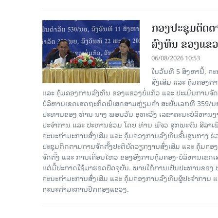
ກອງປະຊຸມຕິດຕາ
ລົງທຶນ ຂອງແຂວງ
06/08/2026 10:53
ໃນວັນທີ 5 ສິງຫານີ້, 
ສົ່ງເສີມ ແລະ ຄຸ້ມຄອງ
ແລະ ຄຸ້ມຄອງການລົງທຶນ ຂອງແຂວງບໍ່ແກ້ວ ແລະ ປະເມີນການຈັດຕ
ບໍລິຫານເຂດເສດຖະກິດພິເສດສາມຫຼ່ຽມຄຳ ສະບັບເລກທີ 359/ນຍ, 
ປະທານຂອງ ທ່ານ ນາງ ພອນວັນ ອຸທະວົງ ເລຂາຄະນະບໍລິຫານງານ
ປະຈໍາການ ແລະ ປະທານຮ່ວມ ໂດຍ ທ່ານ ພົຈວ ສຸກພະຈັນ ສີລາ
ຄະນະກໍາມະການສົ່ງເສີມ ແລະ ຄຸ້ມຄອງການລົງທຶນຂັ້ນສູນກາງ ຮ່
ປະຊຸມຕິດຕາມການຈັດຕັ້ງປະຕິບັດວຽກງານສົ່ງເສີມ ແລະ ຄຸ້ມຄອ
ຈັດຕັ້ງ ແລະ ການເຄື່ອນໄຫວ ຂອງອົງການຄຸ້ມຄອງ-ບໍລິຫານເຂດເ
ແຕ່ມື້ປະກາດໃຊ້ມາຮອດປັດຈຸບັນ. ພາຍໃຕ້ການເປັນປະທານຂອງ
ຄະນະກໍາມະການສົ່ງເສີມ ແລະ ຄຸ້ມຄອງການລົງທຶນຜູ້ປະຈໍາກາ
ຄະນະກຳມະການປົກຄອງແຂວງ.