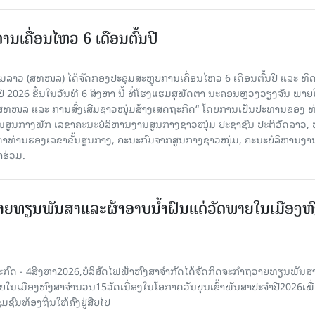
ເຄື່ອນໄຫວ 6 ເດືອນຕົ້ນປີ
່ມລາວ (ສທໜລ) ໄດ້ຈັດກອງປະຊຸມສະຫຼຸບການເຄື່ອນໄຫວ 6 ເດືອນຕົ້ນປີ ແລະ ທ
 2026 ຂຶ້ນໃນວັນທີ 6 ສິງຫາ ນີ້ ທີ່ໂຮງແຮມສຸພັດຕາ ນະຄອນຫຼວງວຽງຈັນ ພາຍ
 ສທໜລ ແລະ ການສົ່ງເສີມຊາວໜຸ່ມສ້າງເສດຖະກິດ“ ໂດຍການເປັນປະທານຂອງ ທ
ານສູນກາງພັກ ເລຂາຄະນະບໍລິຫານງານສູນກາງຊາວໜຸ່ມ ປະຊາຊົນ ປະຕິວັດລາວ, 
ນດາທ່ານຮອງເລຂາຂັ້ນສູນກາງ, ຄະນະກົມຈາກສູນກາງຊາວໜຸ່ມ, ຄະນະບໍລິຫານງາ
າຮ່ວມ.
ຍທຽນພັນສາແລະຜ້າອາບນໍ້າຝົນແດ່ວັດພາຍໃນເມືອງຫ
ະກົດ - 4ສິງຫາ2026,ບໍລິສັດໄຟຟ້າຫົງສາຈໍາກັດໄດ້ຈັດກິດຈະກໍາຖວາຍທຽນພັນ
າຍໃນເມືອງຫົງສາຈໍານວນ15ວັດເນື່ອງໃນໂອກາດວັນບຸນເຂົ້າພັນສາປະຈໍາປີ2026ເພື
ຊົນທ້ອງຖິ່ນໃຫ້ຄົງຢູ່ສືບໄປ