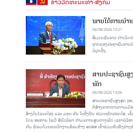
ຂ່າວວັດທະນະທຳ-ສັງຄົມ
ພາຍໃຕ້ການນໍາພາ
06/08/2026 13:21
ສື່ມວນຊົນລາວ ກຳເນີດທ
ຊາດຂອງປະຊາຊົນລາວບັນດ
ບໍ່ຢຸດຢັ້ງ.
ສານປະຊາຊົນສູງ
ພັກ
06/08/2026 13:06
ສານປະຊາຊົນສູງສຸດ (ສ
ກໍ່ສ້າງຮາກຖານການເມ
ສ້າງໃນໄລຍະໃໝ່ ແລະ ມອບ-ຮັບ ໃບຢັ້ງຢືນ ໜ່ວຍພັກປອດໃສ, ເຂັ້
ໂດຍ ສະຫາຍ ໄພວີ ສີບົວລິພາ ກຳມະການສູນກາງພັກ ເລຂາບໍລິ
ກົມ ພ້ອມດ້ວຍພະນັກງານອ້ອມຂ້າງ ສປສສ ເຂົ້າຮ່ວມຮັບຟັງຢ່າ