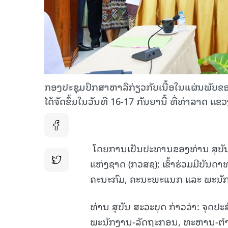
ກອງປະຊຸມປຶກສາຫາລືກ່ຽວກັບເນື້ອໃນແຜ່ນພັບ
ໄດ້ຈັດຂຶ້ນໃນວັນທີ 16-17 ກັນຍານີ້ ທີ່ທ່າລາດ ແຂ
ໂດຍການເປັນປະທານຂອງທ່ານ ສຸບັ
ແຫ່ງຊາດ (ກວສຊ); ເຂົ້າຮ່ວມມີບັນ
ຄະນະກົມ, ຄະນະພະແນກ ແລະ ພະນັ
ທ່ານ ສຸບັນ ສະວະບຸດ ກ່າວວ່າ: ຈຸດປະ
ພະນັກງານ-ລັດຖະກອນ, ທະຫານ-ຕໍາຫຼວ