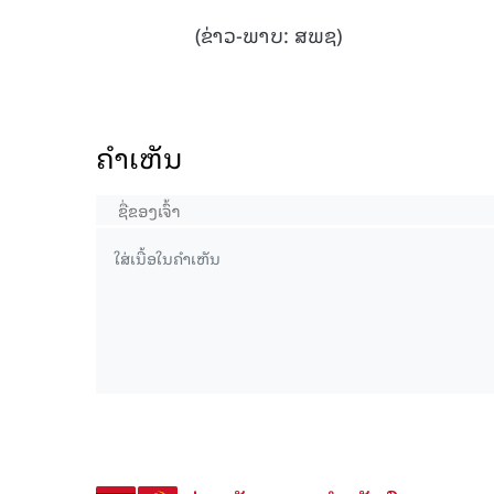
(ຂ່າວ-ພາບ: ສພຊ)
ຄໍາເຫັນ