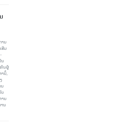
ານ
ະການ
ເສີມ
-
ປັນ
ຶນຜູ້
ນີ້,
ອງ
ານ
ັບ
ະທານ
ະທານ