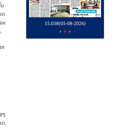
້ນ
າດ
ແລະ
26)
15.038(05-08-2026)
1
.
ລະ
ມ
ຄອງ
າດ.