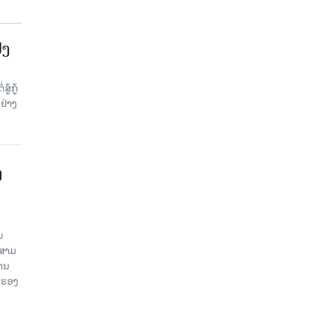
້ງ
້ກູ້
ຢ່າງ
ງ
ນ
ນສາມ
ສານ
 ຮອງ