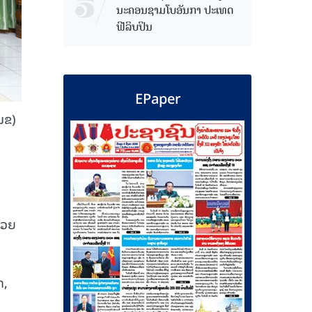
ນະຄອນຊາມໂບ​ອັນກາ ປະເທດ
ຟີລິບປິນ
EPaper
ພຂ)
້ວຍ
ກ,