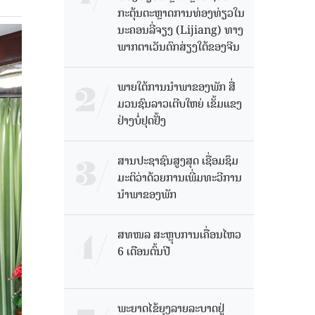
ກະຕຸ້ນຕະຫຼາດການທ່ອງທ່ຽວໃນ
ນະຄອນລີ່ຈຽງ (Lijiang) ທາງ
ພາກຕາເວັນຕົກສ່ຽງໃຕ້ຂອງຈີນ
ພາຍໃຕ້ການນໍາພາຂອງພັກ ສື່
ມວນຊົນລາວເຕີບໃຫຍ່ ເຂັ້ມແຂງ
ຢ່າງບໍ່ຢຸດຢັ້ງ
ສານປະຊາຊົນສູງສຸດ ເຊື່ອມຊຶມ
ມະຕິວ່າດ້ວຍການເພີ່ມທະວີການ
ນຳພາຂອງພັກ
ສທໜລ ສະຫຼຸບການເຄື່ອນໄຫວ
6 ເດືອນຕົ້ນປີ
ພະຍາດໄຂ້ຍຸງລາຍລະບາດຢູ່