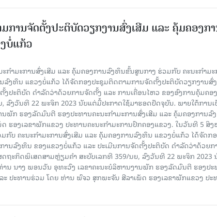
ມການຈັດຕັ້ງປະຕິບັດວຽກງານສົ່ງເສີມ ແລະ ຄຸ້ມຄອງກ
ບໍ່ແກ້ວ
ຄະນະກໍາມະການສົ່ງເສີມ ແລະ ຄຸ້ມຄອງການລົງທຶນຂັ້ນສູນກາງ ຮ່ວມກັບ ຄະນະກໍາມ
ການລົງທຶນ ແຂວງບໍ່ແກ້ວ ໄດ້ຈັດກອງປະຊຸມຕິດຕາມການຈັດຕັ້ງປະຕິບັດວຽກງານສົ່ງ
ັ້ງປະຕິບັດ ດຳລັດວ່າດ້ວຍການຈັດຕັ້ງ ແລະ ການເຄື່ອນໄຫວ ຂອງອົງການຄຸ້ມຄອງ
ລົງວັນທີ 22 ພະຈິກ 2023 ນັບແຕ່ມື້ປະກາດໃຊ້ມາຮອດປັດຈຸບັນ. ພາຍໃຕ້ການເ
ພັກ ຮອງລັດມົນຕີ ຮອງປະທານຄະນະກໍາມະການສົ່ງເສີມ ແລະ ຄຸ້ມຄອງການລົງທ
ເພັດ ຮອງເລຂາພັກແຂວງ ປະທານຄະນະກຳມະການປົກຄອງແຂວງ. ໃນວັນທີ 5 ສິງຫາ
ວມກັບ ຄະນະກໍາມະການສົ່ງເສີມ ແລະ ຄຸ້ມຄອງການລົງທຶນ ແຂວງບໍ່ແກ້ວ ໄດ້ຈັດກ
ງການລົງທຶນ ຂອງແຂວງບໍ່ແກ້ວ ແລະ ປະເມີນການຈັດຕັ້ງປະຕິບັດ ດຳລັດວ່າດ້ວຍກ
ສດຖະກິດພິເສດສາມຫຼ່ຽມຄຳ ສະບັບເລກທີ 359/ນຍ, ລົງວັນທີ 22 ພະຈິກ 2023 ນ
 ທ່ານ ນາງ ພອນວັນ ອຸທະວົງ ເລຂາຄະນະບໍລິຫານງານພັກ ຮອງລັດມົນຕີ ຮອງປ
ນ ແລະ ປະທານຮ່ວມ ໂດຍ ທ່ານ ພົຈວ ສຸກພະຈັນ ສີລາເພັດ ຮອງເລຂາພັກແຂວງ ປ