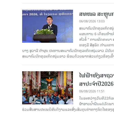
ສທໜລ ສະຫຼຸບການ
06/08/2026 13:03
ສະມາຄົມນັກທຸລະກິດໜຸ
ແຜນການ 6 ເດືອນທ້າຍປີ
ຫົວຂໍ້ “ ການພັດທະນາ
ທອງລີ ສີສຸລິດ ກຳມະກ
ນາງ ສຸວາລີ ຄຳຜຸຍ ປະທານສະມາຄົມນັກທຸລະກິດໜຸ່ມລາວ ມີບັ
ສະມາຄົມນັກທຸລະກິດໜຸ່ມລາວ ພ້ອມດ້ວຍພາກສ່ວນກ່ຽວຂ້ອງເຂົ້
ໄຟຟ້າຫົງສາຖວາ
ສາປະຈໍາປີ2026
06/08/2026 11:51
ໃນລະຫວ່າງວັນທີ22ກໍລ
ຜ້າອາບນໍ້າຝົນແດ່ວັດພ
ຮ່ວມສືບສານປະເພນີອັນດີງາມແລະສົ່ງເສີມຄຸນຄ່າທາງຈິດໃຈຂອງຊຸມ