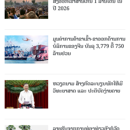
ສົ່ງອອກເຂົ້າສານເກີນ 1 ລ້ານໂຕນ ໃນ
ປີ 2026
ມູນຄ່າການຄ້າຂາເຂົ້າ-ຂາອອກດ້ານການ
ບໍລິການຂອງຈີນ ບັນລຸ 3,779 ຕື້ 750
ລ້ານຢວນ
ຫວຽດນາມ ສ້າງກົດລະບຽບພັກໃຫ້ມີ
ວິທະຍາສາດ ແລະ ປະຕິບັດງ່າຍດາຍ
ລາຍຮັບຈາກການທ່ອງທ່ຽວອັງກໍວັດ