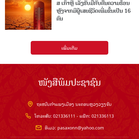
ສ ເກົາຫຼີ ເລັ່ງຮັບມືກັບຄື້ນຄວາມຮ້ອນ
ຫຼັງຈາກມີຜູ້ເສຍຊີວິດເພີ່ມຂຶ້ນເປັນ 16
ຄົນ
ເພີ່ມເຕີມ
ໜັງສືພິມປະຊາຊົນ
ຖະໜົນກຳແພງເມືອງ ນະຄອນຫຼວງວຽງຈັນ
ໂທລະສັບ: 021336111 - ແຟັກ: 021336113
ອີເມວ:
pasaxonn@yahoo.com