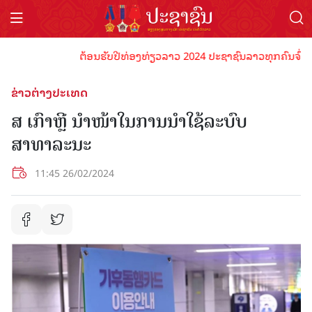
ຕ້ອນຮັບປີທ່ອງທ່ຽວລາວ 2024 ປະຊາຊົນລາວທຸກຄົນຈົ່ງພ້ອມເປ
ຂ່າວຕ່າງປະເທດ
ສ ເກົາຫຼີ ນຳໜ້າໃນການນຳໃຊ້ລະບົບ
ສາທາລະນະ
11:45 26/02/2024