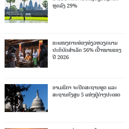
ຫຼດລົງ 29%
ຂະ​ແໜງ​ການ​ທ່ອງ​ທ່ຽວຫວຽດນາມ ​
ປະ​ຕິ​ບັດ​ສຳ​ເລັດ 56% ເປົ້າ​ໝາຍຂອງ
ປີ 2026
ອາເມຣິກາ ຈະປິດສະຖານທູດ ແ​ລະ
ສະຖານກົງສູນ 5 ແຫ່ງ​ຢູ່​ຕ່າງ​ປະ​ເທດ