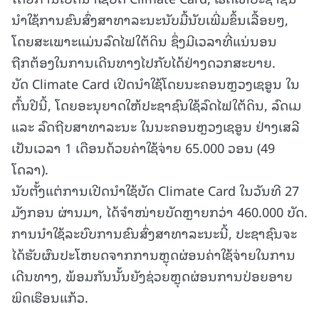
ນໍາໃຊ້ການຂົນສົ່ງສາທາລະນະນັບມື້ນັບເພີ່ມຂຶ້ນເລື້ອຍໆ,
ໂດຍສະເພາະແມ່ນລົດໄຟໃຕ້ດິນ ຊຶ່ງມີເວລາທີ່ແນ່ນອນ
ຖືກຕ້ອງໃນການເດີນທາງໄປກັບໄດ້ຢ່າງດວກສະບາຍ.
ບັດ Climate Card ເປີດນໍາໃຊ້ໂດຍນະຄອນຫຼວງເຊອູນ ໃນ
ຕົ້ນປີນີ້, ໂດຍອະນຸຍາດໃຫ້ປະຊາຊົນໃຊ້ລົດໄຟໃຕ້ດິນ, ລົດເມ
ແລະ ລົດຖີບສາທາລະນະ ໃນນະຄອນຫຼວງເຊອູນ ຢ່າງເສລີ
ເປັນເວລາ 1 ເດືອນດ້ວຍຄ່າໃຊ້ຈ່າຍ 65.000 ວອນ (49
ໂດລາ).
ນັບຕັ້ງແຕ່ການເປີດນຳໃຊ້ບັດ Climate Card ໃນວັນທີ 27
ມັງກອນ ຜ່ານມາ, ໄດ້ຈຳໜ່າຍບັດຫຼາຍກວ່າ 460.000 ບັດ.
ການນໍາໃຊ້ລະບົບການຂົນສົ່ງສາທາລະນະນີ້, ປະຊາຊົນຈະ
ໄດ້ຮັບຜົນປະໂຫຍດຈາກການຫຼຸດຜ່ອນຄ່າໃຊ້ຈ່າຍໃນການ
ເດີນທາງ, ພ້ອມກັນນັ້ນຍັງຊ່ວຍຫຼຸດຜ່ອນການປ່ອຍອາຍ
ພິດເຮືອນແກ້ວ.