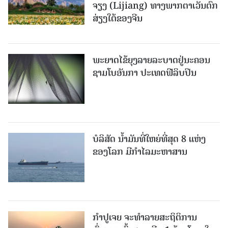
ຈຽງ (Lijiang) ທາງພາກຕາເວັນຕົກ
ສ່ຽງໃຕ້ຂອງຈີນ
ພະຍາດໄຂ້ຍຸງລາຍລະບາດຢູ່ນະຄອນ
ຊາມໂບ​ອັນກາ ປະເທດຟີລິບປິນ
ບໍລິສັດ ນ້ຳມັນທີ່ໃຫຍ່ທີ່ສຸດ 8 ແຫ່ງ
ຂອງໂລກ ມີກຳໄລມະຫາສານ
ກຳປູເຈຍ ຈະທຳລາຍສະຖິຕິການ