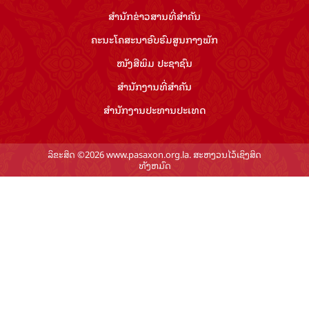
ສຳ​ນັກ​ຂ່າວ​ສານ​ທີ່​ສຳ​ຄັນ​
ຄະນະໂຄສະນາອົບຮົມ​ສູນ​ກາງ​ພັກ
ໜັງສືພິມ ປະ​ຊາ​ຊົນ
ສຳ​ນັກ​ງານ​ທີ່​ສຳ​ຄັນ
ສຳ​ນັກ​ງານ​ປະ​ທານ​ປະ​ເທດ
ລິຂະສິດ ©2026 www.pasaxon.org.la. ສະຫງວນໄວ້ເຊິງສິດ
ທັງຫມົດ