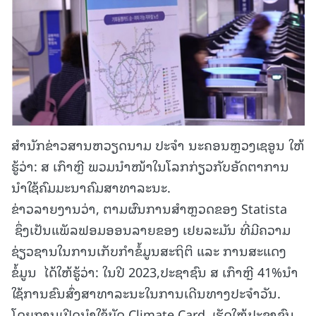
ສຳນັກຂ່າວສານຫວຽດນາມ ປະຈຳ ນະຄອນຫຼວງເຊອູນ ໃຫ້
ຮູ້ວ່າ: ສ ເກົາຫຼີ ພວມນຳໜ້າໃນໂລກກ່ຽວກັບອັດຕາການ
ນຳໃຊ້ຄົມມະນາຄົມສາທາລະນະ.
ຂ່າວລາຍງານວ່າ, ຕາມຜົນການສໍາຫຼວດຂອງ Statista
ຊຶ່ງເປັນແພັລຟອມອອນລາຍຂອງ ເຢຍລະມັນ ທີ່ມີຄວາມ
ຊ່ຽວຊານໃນການເກັບກໍາຂໍ້ມູນສະຖິຕິ ແລະ ການສະແດງ
ຂໍ້ມູນ ໄດ້ໃຫ້ຮູ້ວ່າ: ໃນປີ 2023,ປະຊາຊົນ ສ ເກົາຫຼີ 41%ນໍາ
ໃຊ້ການຂົນສົ່ງສາທາລະນະໃນການເດີນທາງປະຈໍາວັນ.
ໂດຍການເປີດນໍາໃຊ້ບັດ Climate Card, ເຮັດໃຫ້ປະຊາຊົນ