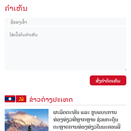
ຄໍາເຫັນ
ສົ່ງຄໍາຄິດເຫັນ
ຂ່າວຕ່າງປະເທດ
ຜະລິດຕະພັນ ແລະ ຮູບແບບການ
ທ່ອງທ່ຽວທີ່ຫຼາກຫຼາຍ ຊ່ວຍກະຕຸ້ນ
ຕະຫຼາດການທ່ອງທ່ຽວໃນນະຄອນລີ່