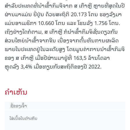
ສຳລັບປະເທດທີ່ນຳເຂົ້າກິມຈິຈາກ ສ ເກົາຫຼີ ຫຼາຍທີ່ສຸດໃນປີ
ຜ່ານມາແມ່ນ ຍີ່ປຸ່ນ ດ້ວຍສະຖິຕິ 20.173 ໂຕນ ຮອງລົງມາ
ແມ່ນອາເມຣິກາ 10.660 ໂຕນ ແລະ ໂຮນລັງ 1.756 ໂຕນ.
ເຖິງຢ່າງໃດກໍຕາມ, ສ ເກົາຫຼີ ກໍນຳເຂົ້າກິມຈິເຊັ່ນດຽວກັນ
ສ່ວນໃຫຍ່ນຳເຂົ້າຈາກຈີນ ເນື່ອງຈາກຕົ້ນທຶນການຜະລິດ
ພາຍໃນປະເທດຢູ່ໃນລະດັບສູງ ໂດຍມູນຄ່າການນຳເຂົ້າກິມຈິ
ຂອງ ສ ເກົາຫຼີ ເມື່ອປີຜ່ານມາຢູ່ທີ່ 163,5 ລ້ານໂດລາ
ຫຼຸດລົງ 3,4% ເມື່ອທຽບກັບສະຖິຕິຂອງປີ 2022.
ຄໍາເຫັນ