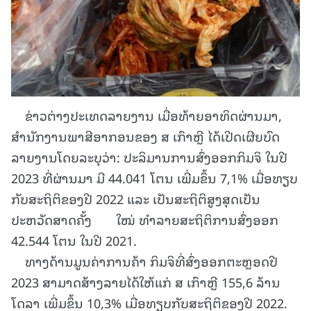
ຂ່າວຕ່າງປະເທດລາຍງານ ເມື່ອທ້າຍອາທິດຜ່ານມາ,
ສຳນັກງານພາສີອາກອນຂອງ ສ ເກົາຫຼີ ໄດ້ເປີດເຜີຍບົດ
ລາຍງານໂດຍລະບຸວ່າ: ປະລິມານການສົ່ງອອກກິມຈິ ໃນປີ
2023 ທີ່ຜ່ານມາ ມີ 44.041 ໂຕນ ເພີ່ມຂຶ້ນ 7,1% ເມື່ອທຽບ
ກັບສະຖິຕິຂອງປີ 2022 ແລະ ເປັນສະຖິຕິສູງສຸດເປັນ
ປະຫວັດສາດຄັ້ງ ໃໝ່ ທຳລາຍສະຖິຕິການສົ່ງອອກ
42.544 ໂຕນ ໃນປີ 2021.
ທາງດ້ານມູນຄ່າການຄ້າ ກິມຈິທີ່ສົ່ງອອກຕະຫຼອດປີ
2023 ສາມາດສ້າງລາຍໄດ້ໃຫ້ແກ່ ສ ເກົາຫຼີ 155,6 ລ້ານ
ໂດລາ ເພີ່ມຂຶ້ນ 10,3% ເມື່ອທຽບກັບສະຖິຕິຂອງປີ 2022.