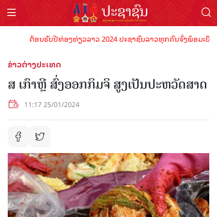
ຕ້ອນຮັບປີທ່ອງທ່ຽວລາວ 2024 ປະຊາຊົນລາວທຸກຄົນຈົ່ງພ້ອມເປັນເຈົ້າ
ຂ່າວຕ່າງປະເທດ
ສ ເກົາຫຼີ ສົ່ງອອກກິມຈິ ສູງເປັນປະຫວັດສາດ
11:17 25/01/2024