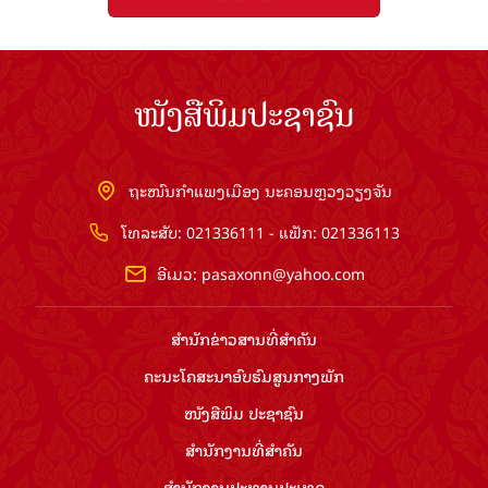
ໜັງສືພິມປະຊາຊົນ
ຖະໜົນກຳແພງເມືອງ ນະຄອນຫຼວງວຽງຈັນ
ໂທລະສັບ: 021336111 - ແຟັກ: 021336113
ອີເມວ:
pasaxonn@yahoo.com
ສຳ​ນັກ​ຂ່າວ​ສານ​ທີ່​ສຳ​ຄັນ​
ຄະນະໂຄສະນາອົບຮົມ​ສູນ​ກາງ​ພັກ
ໜັງສືພິມ ປະ​ຊາ​ຊົນ
ສຳ​ນັກ​ງານ​ທີ່​ສຳ​ຄັນ
ສຳ​ນັກ​ງານ​ປະ​ທານ​ປະ​ເທດ