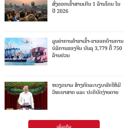
ສົ່ງອອກເຂົ້າສານເກີນ 1 ລ້ານໂຕນ ໃນ
ປີ 2026
ມູນຄ່າການຄ້າຂາເຂົ້າ-ຂາອອກດ້ານການ
ບໍລິການຂອງຈີນ ບັນລຸ 3,779 ຕື້ 750
ລ້ານຢວນ
ຫວຽດນາມ ສ້າງກົດລະບຽບພັກໃຫ້ມີ
ວິທະຍາສາດ ແລະ ປະຕິບັດງ່າຍດາຍ
ເພີ່ມເຕີມ