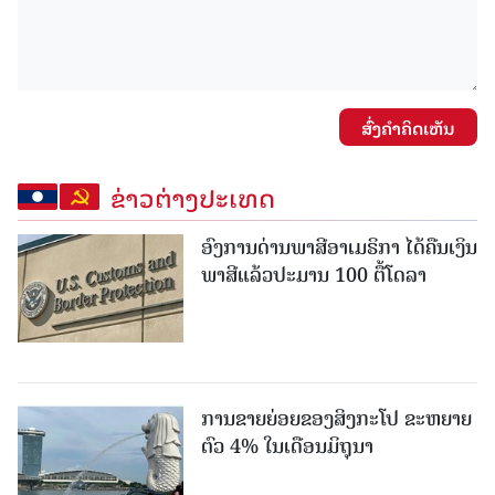
ສົ່ງຄໍາຄິດເຫັນ
ຂ່າວຕ່າງປະເທດ
ອົງການດ່ານພາສີອາເມຣິກາ ໄດ້ຄືນເງິນ
ພາສີແລ້ວປະມານ 100 ຕື້ໂດລາ
ການຂາຍຍ່ອຍຂອງສິງກະໂປ ຂະຫຍາຍ
ຕົວ 4% ໃນເດືອນມິຖຸນາ