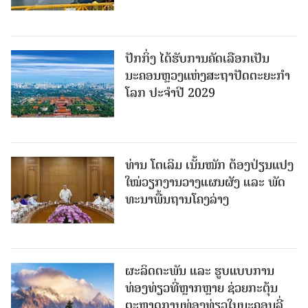
ປັກກິ່ງ ໄດ້ຮັບການຄັດເລືອກເປັນ
ນະຄອນຫຼວງແຫ່ງສະຖາປັດຕະຍະກຳ
ໂລກ ປະຈຳປີ 2029
ທ່ານ ໂຕ​ເລິມ ເນັ້ນໜັກ ຕ້ອງ​ປ່ຽນ​ແປງ​
ໃໝ່​ວຽກ​ງານ​ວາງ​ແຜນ​ຜັງ ແລະ ​ພັດ​
ທະ​ນາ​ພື້ນ​ຖານ​ໂຄງ​ລ່າງ
ຜະລິດຕະພັນ ແລະ ຮູບແບບການ
ທ່ອງທ່ຽວທີ່ຫຼາກຫຼາຍ ຊ່ວຍກະຕຸ້ນ
ຕະຫຼາດການທ່ອງທ່ຽວໃນນະຄອນລີ່