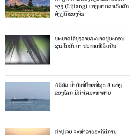
ຈຽງ (Lijiang) ທາງພາກຕາເວັນຕົກ
ສ່ຽງໃຕ້ຂອງຈີນ
ພະຍາດໄຂ້ຍຸງລາຍລະບາດຢູ່ນະຄອນ
ຊາມໂບ​ອັນກາ ປະເທດຟີລິບປິນ
ບໍລິສັດ ນ້ຳມັນທີ່ໃຫຍ່ທີ່ສຸດ 8 ແຫ່ງ
ຂອງໂລກ ມີກຳໄລມະຫາສານ
ກຳປູເຈຍ ຈະທຳລາຍສະຖິຕິການ