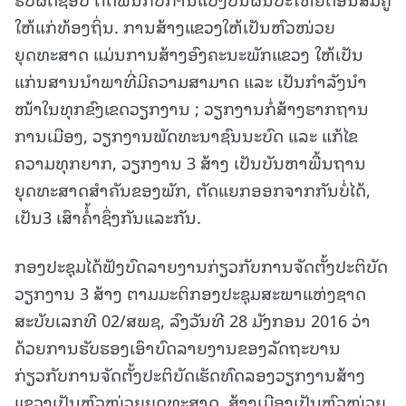
ໃຫ້ແກ່ທ້ອງຖິ່ນ. ການສ້າງແຂວງໃຫ້ເປັນຫົວໜ່ວຍ
ຍຸດທະສາດ ແມ່ນການສ້າງອົງຄະນະພັກແຂວງ ໃຫ້ເປັນ
ແກ່ນສານນໍາພາທີ່ມີຄວາມສາມາດ ແລະ ເປັນກໍາລັງນໍາ
ໜ້າໃນທຸກຂົງເຂດວຽກງານ ; ວຽກງານກໍ່ສ້າງຮາກຖານ
ການເມືອງ, ວຽກງານພັດທະນາຊົນນະບົດ ແລະ ແກ້ໄຂ
ຄວາມທຸກຍາກ, ວຽກງານ 3 ສ້າງ ເປັນບັນຫາພື້ນຖານ
ຍຸດທະສາດສໍາຄັນຂອງພັກ, ຕັດແຍກອອກຈາກກັນບໍ່ໄດ້,
ເປັນ3 ເສົາຄໍໍ້າຊຶ່ງກັນແລະກັນ.
ກອງປະຊຸມໄດ້ຟັງບົດລາຍງານກ່ຽວກັບການຈັດຕັ້ງປະຕິບັດ
ວຽກງານ 3 ສ້າງ ຕາມມະຕິກອງປະຊຸມສະພາແຫ່ງຊາດ
ສະບັບເລກທີ 02/ສພຊ, ລົງວັນທີ 28 ມັງກອນ 2016 ວ່າ
ດ້ວຍການຮັບຮອງເອົາບົດລາຍງານຂອງລັດຖະບານ
ກ່ຽວກັບການຈັດຕັ້ງປະຕິບັດເຮັດທົດລອງວຽກງານສ້າງ
ແຂວງເປັນຫົວໜ່ວຍຍຸດທະສາດ, ສ້າງເມືອງເປັນຫົວໜ່ວຍ