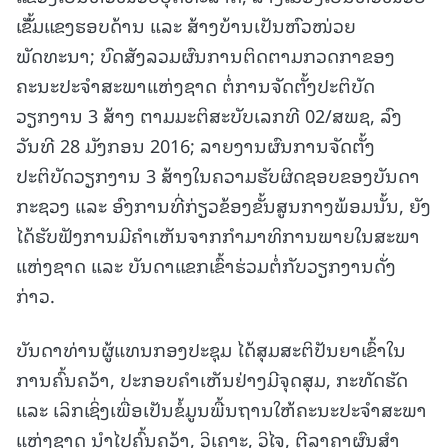
ເຂັັ້ມແຂງຮອບດ້ານ ແລະ ສ້າງບ້ານເປັນຫົວໜ່ວຍ
ພັດທະນາ; ບົດສັງລວມຜົນການຕິດຕາມກວດກາຂອງ
ຄະນະປະຈຳສະພາແຫ່ງຊາດ ຕໍ່ການຈັດຕັ້ງປະຕິບັດ
ວຽກງານ 3 ສ້າງ ຕາມມະຕິສະບັບເລກທີ 02/ສພຊ, ລົງ
ວັນທີ 28 ມັງກອນ 2016; ລາຍງານຜົນການຈັດຕັ້ງ
ປະຕິບັດວຽກງານ 3 ສ້າງໃນຄວາມຮັບຜິດຊອບຂອງບັນດາ
ກະຊວງ ແລະ ອົງການທີ່ກ່ຽວຂ້ອງຂັ້ນສູນກາງພ້ອມນັ້ນ, ຍັງ
ໄດ້ຮັບຟັງການມີຄຳເຫັນຈາກກຳມາທິການພາຍໃນສະພາ
ແຫ່ງຊາດ ແລະ ບັນດາແຂກເຂົ້າຮ່ວມຕໍ່ກັບວຽກງານດັ່ງ
ກ່າວ.
ບັນດາທ່ານຜູ້ແທນກອງປະຊຸມ ໄດ້ສຸມສະຕິປັນຍາເຂົ້າໃນ
ການຄົ້ນຄວ້າ, ປະກອບຄຳເຫັນຢ່າງມີຈຸດສຸມ, ກະທັດຮັດ
ແລະ ເລິກເຊິ່ງເພື່ອເປັນຂໍ້ມູນພື້ນຖານໃຫ້ຄະນະປະຈໍາສະພາ
ແຫ່ງຊາດ ນຳໄປຄົ້ນຄວ້າ, ວິເຄາະ, ວິໄຈ, ຕີລາຄາຜົນສໍາ