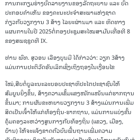
ການກະກຽມຮ່າງບົດລາຍງານຂອງລັດຖະບານ ແລະ ບົດ
ປະກອບຄຳເຫັນ ຂອງຄະນະປະຈຳສະພາແຫ່ງຊາດ
ກ່ຽວກັບວຽກງານ 3 ສ້າງ ໄລຍະຜ່ານມາ ແລະ ທິດທາງ
ແຜນການໃນປີ 2025ຕໍ່ກອງປະຊຸມສະໄໝສາມັນເທື່ອທີ 8
ຂອງສພຊຊຸດທີ IX.
ທ່ານ ພົທ. ສຸວອນ ເລືອງບຸນມີ ໄດ້ກ່າວວ່າ: ວຽກ 3ສ້າງ
ແມ່ນການປະຕິວັດອັນເລິກເຊິ່ງເຖິງຖອງໃນເງື່ອນໄຂ
ໃໝ່,ສືບຕໍ່ບູລະນະລະບອບປະຊາທິປະໄຕປະຊາຊົນໃຫ້
ສົມບູນຍິ່ງຂຶ້ນ, ສ້າງຄວາມເຂັ້ມແຂງໜັກແໜ້ນແຕ່ຮາກຖານ
ຂຶ້ນມາ; ການຜັນຂະຫຍາຍວຽກງານ 3 ສ້າງແມ່ນການເພີ່ມ
ສິດເປັນເຈົ້າໃຫ້ແກ່ທ້ອງຖິ່ນ-ຮາກຖານ, ແມ່ນການແບ່ງຂັ້ນ
ຄຸ້ມຄອງລະຫວ່າງສູນກາງກັບທ້ອງຖິ່ນ (ແຂວງ, ເມືອງ,
ບ້ານ) ໃຫ້ຈະແຈ້ງຂາດຕົວບົນພື້ນຖານເພີ່ມຄວາມ
ຮັບຜິດຊອບ ຕິດພັນກັບການແບ່ງປັນຜົນປະໂຫຍດອັນສົມຄູ່