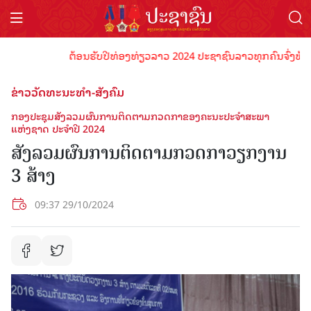
ຕ້ອນຮັບປີທ່ອງທ່ຽວລາວ 2024 ປະຊາຊົນລາວທຸກຄົນຈົ່ງພ້ອມເປັນເ
ຂ່າວວັດທະນະທຳ-ສັງຄົມ
ກອງປະຊຸມສັງລວມຜົນການຕິດຕາມກວດກາຂອງຄະນະປະຈຳສະພາ
ແຫ່ງຊາດ ປະຈຳປີ 2024
ສັງລວມຜົນການຕິດຕາມກວດກາວຽກງານ
3 ສ້າງ
09:37 29/10/2024