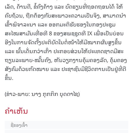
ເລັດ, ດ້ານດີ, ຂໍ້ຄົງຄ້າງ ແລະ ບົດຮຽນທີ່ຖອດຖອນໄດ້ ໃຫ້
ຄົບຖ້ວນ, ຖືກຕ້ອງກັບສະພາວະຄວາມເປັນຈິງ, ສາມາດນຳ
ເຂົ້າພິຈາລະນາ ແລະ ອອກມະຕິຮັບຮອງໃນກອງປະຊຸມ
ສະໄໝສາມັນເທື່ອທີ 8 ຂອງສພຊຊຸດທີ IX ເພື່ອເປັນບ່ອນ
ອີງໃນການຈັດຕັ້ງປະຕິບັດໃນຕໍ່ໜ້າໃຫ້ມີໝາກຜົນສູງຂຶ້ນ
ແລະ ພົ້ນເດັ່ນກວ່າເກົ່າ ປະກອບສ່ວນໃຫ້ປະເທດຊາດມີສະ
ຖຽນລະພາບ-ໝັ້ນຄົງ, ຫັນວຽກງານຄຸ້ມຄອງລັດ, ຄຸ້ມຄອງ
ສັງຄົມດ້ວຍກົດໝາຍ ແລະ ປະຊາຊົນມີຊີວິດການເປັນຢູ່ທີ່ດີ
ຂຶ້ນ.
(ຂ່າວ-ພາບ: ນາງ ກຸກກິກ ບຸດດາໄຊ)
ຄໍາເຫັນ