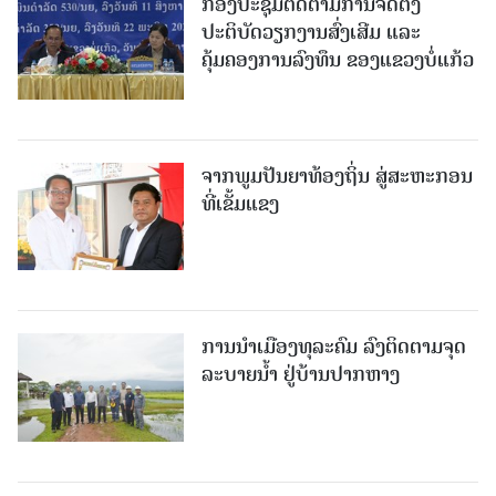
ກອງປະຊຸມຕິດຕາມການຈັດຕັ້ງ
ປະຕິບັດວຽກງານສົ່ງເສີມ ແລະ
ຄຸ້ມຄອງການລົງທຶນ ຂອງແຂວງບໍ່ແກ້ວ
ຈາກພູມປັນຍາທ້ອງຖິ່ນ ສູ່ສະຫະກອນ
ທີ່ເຂັ້ມແຂງ
ການນໍາເມືອງທຸລະຄົມ ລົງຕິດຕາມຈຸດ
ລະບາຍນໍ້າ ຢູ່ບ້ານປາກຫາງ