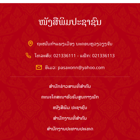
ໜັງສືພິມປະຊາຊົນ
ຖະໜົນກຳແພງເມືອງ ນະຄອນຫຼວງວຽງຈັນ
ໂທລະສັບ: 021336111 - ແຟັກ: 021336113
ອີເມວ:
pasaxonn@yahoo.com
ສຳ​ນັກ​ຂ່າວ​ສານ​ທີ່​ສຳ​ຄັນ​
ຄະນະໂຄສະນາອົບຮົມ​ສູນ​ກາງ​ພັກ
ໜັງສືພິມ ປະ​ຊາ​ຊົນ
ສຳ​ນັກ​ງານ​ທີ່​ສຳ​ຄັນ
ສຳ​ນັກ​ງານ​ປະ​ທານ​ປະ​ເທດ