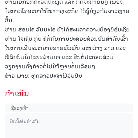
ທ່ານເອກອັກຄະລັດຖະທູດ ແລະ ກິດຈະກຳອື່ນໆ ເພື່ອຖື
ໂອກາດໂຄສະນາໃຫ້ພາກທຸລະກິດ ໄດ້ຮູ້ກ່ຽວກັບລາວຫຼາຍ
ຂຶ້ນ.
ທ່ານ ສອນໄຊ ວັນນະໄຊ ຍັງໄດ້ສະແດງຄວາມຍ້ອງຍໍຊົມເຊີຍ
ທ່ານ ໂຈເຊັບ ກຸຍ ຊີຕໍ່ກັບການປະສອບສ່ວນອັນສໍາຄັນເຂົ້າ
ໃນການເສີມຂະຫຍາຍສາຍພົວພັນ ລະຫວ່າງ ລາວ ແລະ
ຟີລິບປິນໃນໄລຍະຜ່ານມາ ແລະ ສືບຕໍ່ປະກອບສ່ວນ
ວຽກງານດັ່ງກ່າວຕໍ່ໄປໃຫ້ຫຼາຍຂຶ້ນເລື່ອຍໆ.
ຂ່າວ-ພາບ: ທູດລາວປະຈຳຟີລິບປິນ
ຄໍາເຫັນ