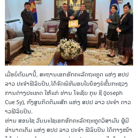
ເມື່ອບໍ່ດົນມານີ້, ສະຖານເອກອັກຄະລັດຖະທູດ ແຫ່ງ ສປປ
ລາວ ປະຈຳຟີລິບປິນ,ໄດ້ຈັດພິທີມອບໃບຍ້ອງຍໍຂັ້ນກະຊວງ
ການຕ່າງປະເທດ ໃຫ້ແກ່ ທ່ານ ໂຈເຊັບ ກຸຍ ຊີ (Joseph
Cue Sy), ກົງສູນກິດຕິມະສັກ ແຫ່ງ ສປປ ລາວ ປະຈໍາ ດາວ
າວຟີລິບປິນ.
ທ່ານ ສອນໄຊ ວັນນະໄຊເອກອັກຄະລັດຖະທູດວິສາມັນ ຜູ້ມີ
ອໍານາດເຕັມ ແຫ່ງ ສປປ ລາວ ປະຈໍາ ຟີລິບປິນ ໄດ້ຕາງໜ້າ