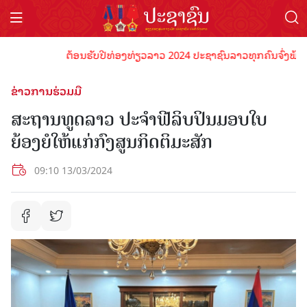
ຕ້ອນຮັບປີທ່ອງທ່ຽວລາວ 2024 ປະຊາຊົນລາວທຸກຄົນຈົ່ງພ້ອມເປັນເ
ຂ່າວການຮ່ວມມື
ສະຖານທູດລາວ ປະຈຳຟີລິບປິນມອບໃບ
ຍ້ອງຍໍໃຫ້ແກ່ກົງສູນກິດຕິມະສັກ
09:10 13/03/2024