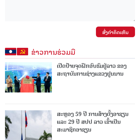
ສົ່ງຄໍາຄິດເຫັນ
ຂ່າວການຮ່ວມມື
ເປີດປ້າຍຈຸດຝຶກອົບຮົມຢູ່ລາວ ຂອງ
ສະຖາບັນການຊ່າງແຂວງຢູນນານ
ສະຫຼອງ 59 ປີ ການສ້າງຕັ້ງອາຊຽນ
ແລະ 29 ປີ ສປປ ລາວ ເຂົ້າເປັນ
ສະມາຊິກອາຊຽນ