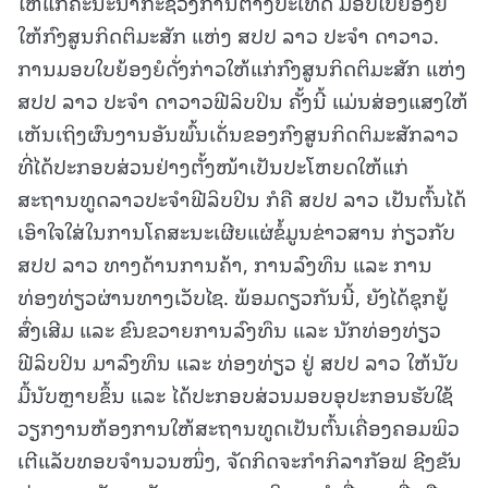
ໃຫ້ແກ່ຄະນະນໍາກະຊວງການຕ່າງປະເທດ ມອບໃບຍ້ອງຍໍ
ໃຫ້ກົງສູນກິດຕິມະສັກ ແຫ່ງ ສປປ ລາວ ປະຈໍາ ດາວາວ.
ການມອບໃບຍ້ອງຍໍດັ່ງກ່າວໃຫ້ແກ່ກົງສູນກິດຕິມະສັກ ແຫ່ງ
ສປປ ລາວ ປະຈໍາ ດາວາວຟີລິບປິນ ຄັ້ງນີ້ ແມ່ນສ່ອງແສງໃຫ້
ເຫັນເຖິງຜົນງານອັນພົ້ນເດັ່ນຂອງກົງສູນກິດຕິມະສັກລາວ
ທີ່ໄດ້ປະກອບສ່ວນຢ່າງຕັ້ງໜ້າເປັນປະໂຫຍດໃຫ້ແກ່
ສະຖານທູດລາວປະຈໍາຟີລິບປິນ ກໍຄື ສປປ ລາວ ເປັນຕົ້ນໄດ້
ເອົາໃຈໃສ່ໃນການໂຄສະນະເຜີຍແຜ່ຂໍ້ມູນຂ່າວສານ ກ່ຽວກັບ
ສປປ ລາວ ທາງດ້ານການຄ້າ, ການລົງທຶນ ແລະ ການ
ທ່ອງທ່ຽວຜ່ານທາງເວັບໄຊ. ພ້ອມດຽວກັນນີ້, ຍັງໄດ້ຊຸກຍູ້
ສົ່ງເສີມ ແລະ ຂົນຂວາຍການລົງທຶນ ແລະ ນັກທ່ອງທ່ຽວ
ຟີລິບປິນ ມາລົງທຶນ ແລະ ທ່ອງທ່ຽວ ຢູ່ ສປປ ລາວ ໃຫ້ນັບ
ມື້ນັບຫຼາຍຂຶ້ນ ແລະ ໄດ້ປະກອບສ່ວນມອບອຸປະກອນຮັບໃຊ້
ວຽກງານຫ້ອງການໃຫ້ສະຖານທູດເປັນຕົ້ນເຄື່ອງຄອມພິວ
ເຕີແລັບທອບຈຳນວນໜຶ່ງ, ຈັດກິດຈະກຳກິລາກັອຟ ຊີງຂັນ