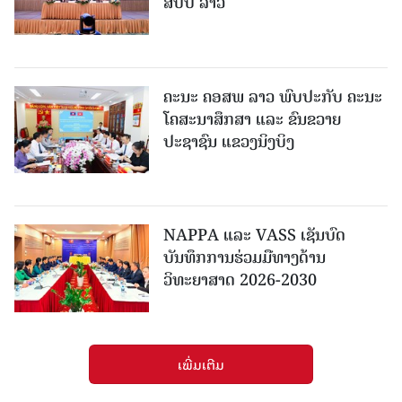
ສປປ ລາວ
ຄະນະ ຄອສພ ລາວ ພົບປະກັບ ຄະນະ
ໂຄສະນາສຶກສາ ແລະ ຂົນຂວາຍ
ປະຊາຊົນ ແຂວງນິງບິງ
NAPPA ແລະ VASS ເຊັນບົດ
ບັນທຶກການຮ່ວມມືທາງດ້ານ
ວິທະຍາສາດ 2026-2030
ເພີ່ມເຕີມ