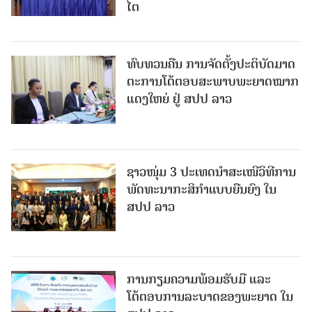
ໄຕ
ທົບທວນຄືນ ການຈັດຕັ້ງປະຕິບັດມາດ
ຕະການໂຕ້ຕອບສະພາບພະຍາດໝາກ
ແດງໃຫຍ່ ຢູ່ ສປປ ລາວ
ຊາວໜຸ່ມ 3 ປະເທດນຳສະເໜີວິທີການ
ພັດທະນາກະສິກຳແບບຍືນຍົງ ໃນ
ສປປ ລາວ
ການກຽມຄວາມພ້ອມຮັບມື ແລະ
ໂຕ້ຕອບການລະບາດຂອງພະຍາດ ໃນ