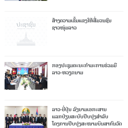
ສ້າງຄວາມເຂັ້ມແຂງໃຫ້ສື່ມວນຊົນ
ຊາວໜຸ່ມລາວ
ກອງປະຊຸມຄະນະກຳມະການຮ່ວມມື
ລາວ-ຫວຽດນາມ
ລາວ-ຍີ່ປຸ່ນ ລົງນາມເອກະສານ
ແລກປ່ຽນສະບັບປັບປຸງສໍາລັບ
ໂຄງການປັບປຸງສະໜາມບິນສາກົນວັດ