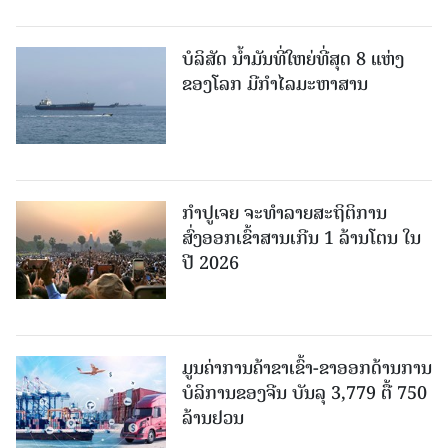
ບໍລິສັດ ນ້ຳມັນທີ່ໃຫຍ່ທີ່ສຸດ 8 ແຫ່ງ
ຂອງໂລກ ມີກຳໄລມະຫາສານ
ກຳປູເຈຍ ຈະທຳລາຍສະຖິຕິການ
ສົ່ງອອກເຂົ້າສານເກີນ 1 ລ້ານໂຕນ ໃນ
ປີ 2026
ມູນຄ່າການຄ້າຂາເຂົ້າ-ຂາອອກດ້ານການ
ບໍລິການຂອງຈີນ ບັນລຸ 3,779 ຕື້ 750
ລ້ານຢວນ