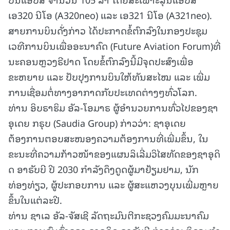
ເອ320 ນີໂອ (A320neo) ແລະ ເອ321 ນີໂອ (A321neo).
ສາຍການບິນດັ່ງກ່າວ ໄດ້ປະກາດຂໍ້ຕົກລົງໃນກອງປະຊຸມ
ເວທີການບິນເພື່ອອະນາຄົດ (Future Aviation Forum)ທີ່
ນະຄອນຫຼວງຣີຢາດ ໂດຍຂໍ້ຕົກລົງນີ້ມີຈຸດປະສົງເພື່ອ
ຂະຫຍາຍ ແລະ ປັບປຸງການບິນໃຫ້ທັນສະໄໝ ແລະ ເພີ່ມ
ການເຊື່ອມຕໍ່ທາງອາກາດກັບປະເທດຕ່າງໆທົ່ວໂລກ.
ທ່ານ ອິບຣາຮິມ ອັລ-ໂອມາຣ ຜູ້ອຳນວຍການທົ່ວໄປຂອງຊາ
ອຸເດຍ ກຣຸບ (Saudia Group) ກ່າວວ່າ: ຊາອຸເດຍ
ຕ້ອງການຕອບສະໜອງຄວາມຕ້ອງການທີ່ເພີ່ມຂຶ້ນ, ໃນ
ຂະນະທີ່ຄວາມກ້າວໜ້າຂອງແຜນລິເລີ່ມວິໄສທັດຂອງຊາອຸດິ
ດ ອາຣັບບີ ປີ 2030 ກຳລັງດຶງດູດຜູ້ມາຢ້ຽມຢາມ, ນັກ
ທ່ອງທ່ຽວ, ຜູ້ປະກອບການ ແລະ ຜູ້ສະແຫວງບຸນເພີ່ມຫຼາຍ
ຂຶ້ນໃນແຕ່ລະປີ.
ທ່ານ ຊາເລ ອັລ-ຈັສເຊີ ລັດຖະມົນຕີກະຊວງຄົມມະນາຄົມ