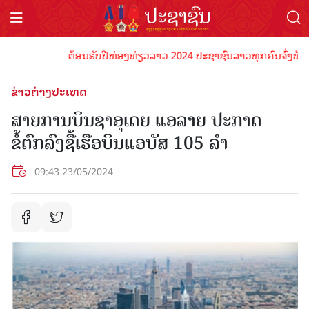
ຕ້ອນຮັບປີທ່ອງທ່ຽວລາວ 2024 ປະຊາຊົນລາວທຸກຄົນຈົ່ງພ້ອມເປັ
ຂ່າວຕ່າງປະເທດ
ສາຍການບິນຊາອຸເດຍ ແອລາຍ ປະກາດ
ຂໍ້ຕົກລົງຊື້ເຮືອບິນແອບັສ 105 ລຳ
09:43 23/05/2024