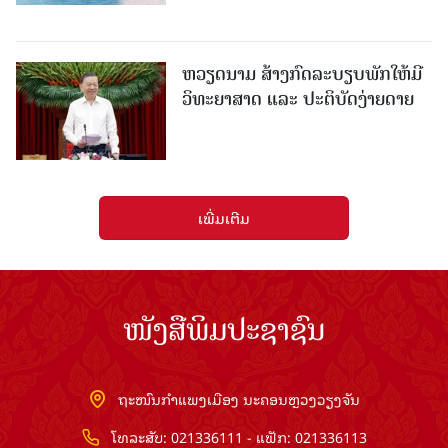
ຫວຽດນາມ ສ້າງກົດລະບຽບພັກໃຫ້ມີ
ວິທະຍາສາດ ແລະ ປະຕິບັດງ່າຍດາຍ
ເພີ່ມເຕີມ
ໜັງສືພິມປະຊາຊົນ
ຖະໜົນກຳແພງເມືອງ ນະຄອນຫຼວງວຽງຈັນ
ໂທລະສັບ: 021336111 - ແຟັກ: 021336113