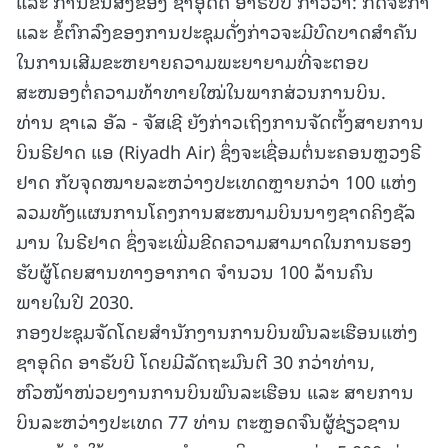
ແລະ ການຂົນສົ່ງຂອງ ຊາອຸດິດ ອາຣັບບີ ກ່າວວ່າ: ກິດຈະກຳ
ແລະ ຂໍ້ຕົກລົງຂອງການປະຊຸມດັ່ງກ່າວຈະມີບົດບາດສຳຄັນ
ໃນການເສີມຂະຫຍາຍຄວາມພະຍາຍາມທີ່ຈະຕອບ
ສະໜອງຕໍ່ຄວາມທ້າທາຍໃໝ່ໃນພາກສ່ວນການບິນ.
ທ່ານ ຊາເລ ອັລ - ຈັສເຊີ ຍັງກ່າວເຖິງການຈັດຕັ້ງສາຍການ
ບິນຣີຢາດ ແອ (Riyadh Air) ຊຶ່ງຈະເຊື່ອມຕໍ່ນະຄອນຫຼວງຣີ
ຢາດ ກັບຈຸດໝາຍລະຫວ່າງປະເທດຫຼາຍກວ່າ 100 ແຫ່ງ
ລວມທັງແຜນການໂຄງການສະໜາມບິນນາໆຊາດຄິງຊັລ
ມານ ໃນຣີຢາດ ຊຶ່ງຈະເພີ່ມຂີດຄວາມສາມາດໃນການຮອງ
ຮັບຜູ້ໂດຍສານທາງອາກາດ ຈຳນວນ 100 ລ້ານຄົນ
ພາຍໃນປີ 2030.
ກອງປະຊຸມຈັດໂດຍສຳນັກງານການບິນພົນລະເຮືອນແຫ່ງ
ຊາອຸດິດ ອາຣັບບີ ໂດຍມີລັດຖະມົນຕີ 30 ກວ່າທ່ານ,
ຫົວໜ້າໜ່ວຍງານການບິນພົນລະເຮືອນ ແລະ ສາຍການ
ບິນລະຫວ່າງປະເທດ 77 ທ່ານ ຕະຫຼອດຈົນຜູ້ຊ່ຽວຊານ