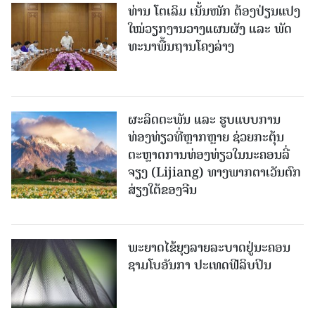
ທ່ານ ໂຕ​ເລິມ ເນັ້ນໜັກ ຕ້ອງ​ປ່ຽນ​ແປງ​
ໃໝ່​ວຽກ​ງານ​ວາງ​ແຜນ​ຜັງ ແລະ ​ພັດ​
ທະ​ນາ​ພື້ນ​ຖານ​ໂຄງ​ລ່າງ
ຜະລິດຕະພັນ ແລະ ຮູບແບບການ
ທ່ອງທ່ຽວທີ່ຫຼາກຫຼາຍ ຊ່ວຍກະຕຸ້ນ
ຕະຫຼາດການທ່ອງທ່ຽວໃນນະຄອນລີ່
ຈຽງ (Lijiang) ທາງພາກຕາເວັນຕົກ
ສ່ຽງໃຕ້ຂອງຈີນ
ພະຍາດໄຂ້ຍຸງລາຍລະບາດຢູ່ນະຄອນ
ຊາມໂບ​ອັນກາ ປະເທດຟີລິບປິນ