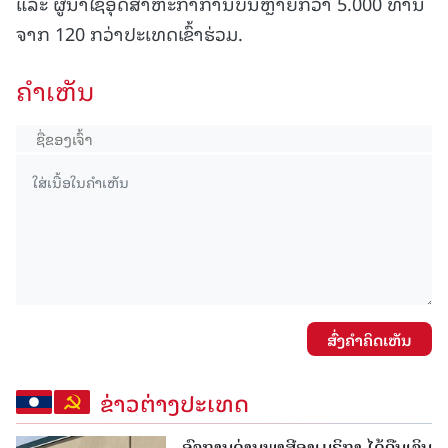
ແລະ ຜູ້ນຳໃຊ້ອຸດສາຫະກຳການບິນຫຼາຍກວ່າ 5.000 ທ່ານ
ຈາກ 120 ກວ່າປະເທດເຂົ້າຮ່ວມ.
ຄໍາເຫັນ
ສົ່ງຄໍາຄິດເຫັນ
ຂ່າວຕ່າງປະເທດ