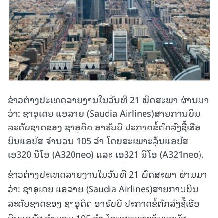
ຂ່າວຕ່າງປະເທດລາຍງານໃນວັນທີ 21 ພຶດສະພາ ຜ່ານມາ
ວ່າ: ຊາອຸເດຍ ແອລາຍ (Saudia Airlines)ສາຍການບິນ
ລະດັບຊາດຂອງ ຊາອຸດິດ ອາຣັບບີ ປະກາດຂໍ້ຕົກລົງຊື້ເຮືອ
ບິນແອບັສ ຈຳນວນ 105 ລຳ ໂດຍສະເພາະລຸ້ນແອບັສ
ເອ320 ນີໂອ (A320neo) ແລະ ເອ321 ນີໂອ (A321neo).
ຂ່າວຕ່າງປະເທດລາຍງານໃນວັນທີ 21 ພຶດສະພາ ຜ່ານມາ
ວ່າ: ຊາອຸເດຍ ແອລາຍ (Saudia Airlines)ສາຍການບິນ
ລະດັບຊາດຂອງ ຊາອຸດິດ ອາຣັບບີ ປະກາດຂໍ້ຕົກລົງຊື້ເຮືອ
ບິນແອບັສ ຈຳນວນ 105 ລຳ ໂດຍສະເພາະລຸ້ນແອບັສ