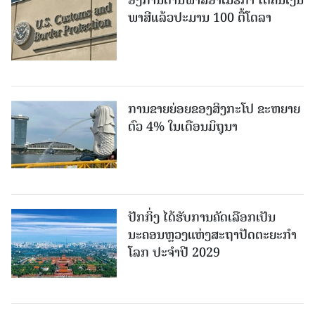
ອົງການດ່ານພາສີອາເມຣິກາ ໄດ້ຄືນເງິນ
ພາສີແລ້ວປະມານ 100 ຕື້ໂດລາ
ການຂາຍຍ່ອຍຂອງສິງກະໂປ ຂະຫຍາຍ
ຕົວ 4% ໃນເດືອນມິຖຸນາ
ປັກກິ່ງ ໄດ້ຮັບການຄັດເລືອກເປັນ
ນະຄອນຫຼວງແຫ່ງສະຖາປັດຕະຍະກຳ
ໂລກ ປະຈຳປີ 2029