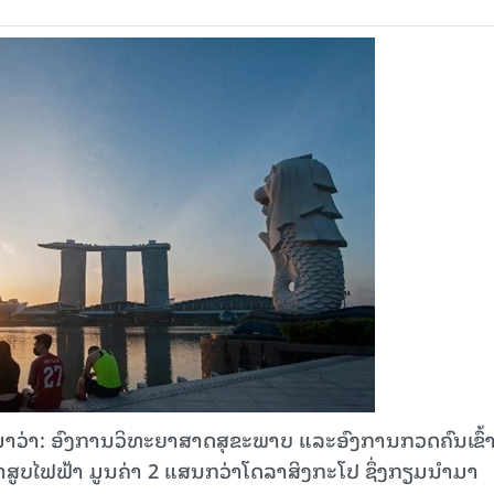
ມາວ່າ: ອົງການວິທະຍາສາດສຸຂະພາບ ແລະອົງການກວດຄົນເຂົ້
ສູບໄຟຟ້າ ມູນຄ່າ 2 ແສນກວ່າໂດລາສິງກະໂປ ຊຶ່ງກຽມນຳມາ