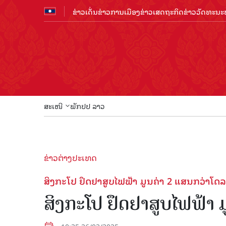
ຂ່າວເດັ່ນ
ຂ່າວການເມືອງ
ຂ່າວເສດຖະກິດ
ຂ່າວວັດທະນະທ
ສະເໜີ
ພັກປປ ລາວ
ຂ່າວຕ່າງປະເທດ
ສິງກະໂປ ຢຶດຢາສູບໄຟຟ້າ ມູນຄ່າ 2 ແສນກວ່າໂດ
ສິງກະໂປ ຢຶດຢາສູບໄຟຟ້າ 