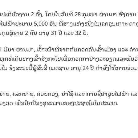
ານປະຕິບັດງານ 2 ຄັ້ງ, ໂດຍໃນວັນທີ 28 ກຸມພາ ຜ່ານມາ ອົງການ
ຟຟ້າປະມານ 5,000 ອັນ ທີ່ສາງແຫ່ງໜຶ່ງໃນເຂດຊຸນເກາະ ຄາດ
ຜູ້ຊາຍ 2 ຄົນ ອາຍຸ 31 ປີ ແລະ 32 ປີ.
 ມີນາ ຜ່ານມາ, ເຈົ້າໜ້າທີ່ຈາກກົມກວດຄົນເຂົ້າເມືອງ ແລະ ດ່າ
ບັນທຸກທີ່ເດີນທາງເຂົ້າສິງກະໂປເພື່ອກວດກາຢ່າງລະອຽດແລະພົບວ່
 ຊຶ່ງຂະນະນີ້ຜູ້ຂັບຂີ່ ເພດຊາຍ ອາຍຸ 24 ປີ ກຳລັງໃຫ້ການຮ່ວມ
ຳໜ່າຍ, ແຈກຢາຍ, ຄອບຄອງ, ນຳໃຊ້ ແລະ ການຊື້ຢາສູບໄຟຟ້າ ແລ
ັ້ມງວດ ເພື່ອປົກປ້ອງສຸຂະພາບຂອງປະຊາຊົນໃນປະເທດ.