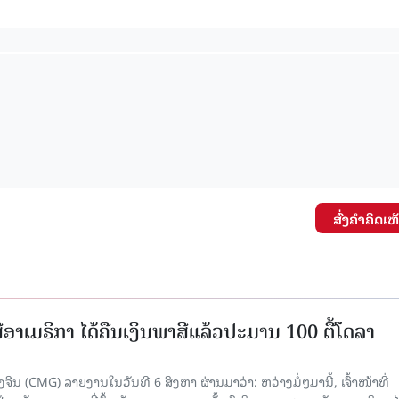
15.040(07-08-20
ສົ່ງຄໍາຄິດເຫ
ອາເມຣິກາ ໄດ້ຄືນເງິນພາສີແລ້ວປະມານ 100 ຕື້ໂດລາ
ນ (CMG) ລາຍງານໃນວັນທີ 6 ສິງຫາ ຜ່ານມາວ່າ: ຫວ່າງມໍ່ໆມານີ້, ເຈົ້າໜ້າທີ່