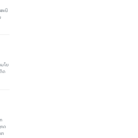
ສະນີ
ນ
າມໂບ​
ຕິດ
an
ະເທດ
າກ