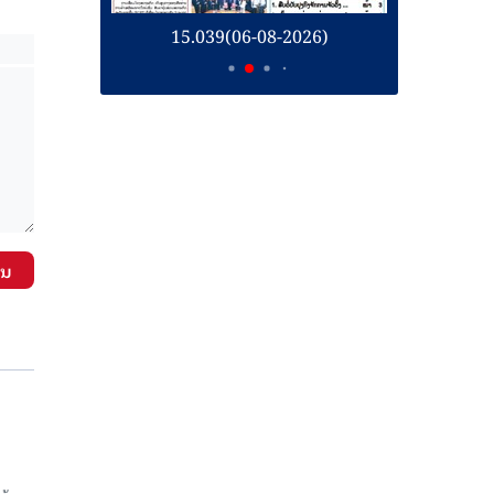
26)
15.039(06-08-2026)
1
ັນ