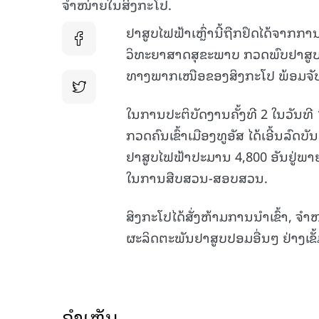
ຈຳໜ່າຍໃນສິງກະໂປ.
ຢາສູບໄຟຟ້າເຫຼົ່ານີ້ຖືກຢຶດໄດ້ຈາກກ
ວິທະຍາສາດສຸຂະພາບ ກວດພົບຢາສູບໄ
ທາງພາກເໜືອຂອງສິງກະໂປ ພ້ອມຈັບກຸມ
ໃນການປະຕິບັດງານຄັ້ງທີ 2 ໃນວັນທີ 1
ກວດຄົນເຂົ້າເມືອງທູອັສ ໄດ້ເອີ້ນລົດ
ຢາສູບໄຟຟ້າປະມານ 4,800 ອັນຢູ່ພາຍໃນ
ໃນການສືບສວນ-ສອບສວນ.
ສິງກະໂປໄດ້ສັ່ງຫ້າມການນຳເຂົ້າ, ຈ
ຜະລິດຕະພັນຢາສູບປອມອື່ນໆ ຢ່າງເຂ
ຄໍາເຫັນ