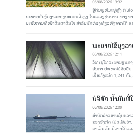
06/08/2026 13:32
ຢູ່ຕີນພູຫິມະຢູຫຼົງ (
ຍະພາບອັນງົດງາມຂອງນະຄອນລີ່ຈຽງ ໃນແຂວງຢຸນນານ ທາງພາກຕາເ
ປະສົບການທີ່ໜ້າຕື່ນຕາຕື່ນໃຈ ສຳລັບນັກທ່ອງທ່ຽວທັງຈາກໃກ້ ແ
ພະຍາດໄຂ້ຍຸງລາ
06/08/2026 12:11
ວິທະຍຸໂທລະພາບສູນກາງຈ
ອັນກາ ປະເທດຟີລິບປິນ 
ເຊື້ອ​ທັງ​ໝົດ 1,241 ຄົນ
ບໍລິສັດ ນ້ຳມັນ
06/08/2026 12:09
ສຳນັກຂ່າວສານຊິນຮວາລ
ຂອງອັງກິດ ເປີດເຜີຍວ່າ,
ຕາເວັນຕົກ ມີລາຍໄດ້ລວ