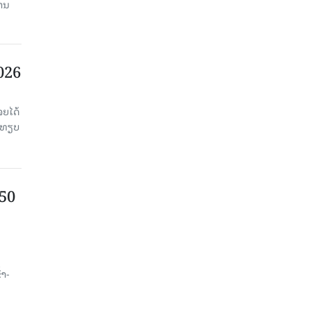
ງານ
2026
ຈຍໄດ້
່ອທຽບ
750
ນ
້າ-