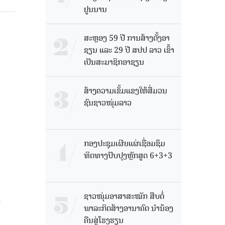
ຢູນນານ
ສະຫຼອງ 59 ປີ ການສ້າງຕັ້ງອາ
ຊຽນ ແລະ 29 ປີ ສປປ ລາວ ເຂົ້າ
ເປັນສະມາຊິກອາຊຽນ
ສ້າງຄວາມເຂັ້ມແຂງໃຫ້ສື່ມວນ
ຊົນຊາວໜຸ່ມລາວ
ກອງປະຊຸມເຜີຍແຜ່ເຊື່ອມຊຶມ
ທິດທາງປັບປຸງຫຼັກສູດ 6+3+3
ຊາວໜຸ່ມອາສາສະໝັກ ສືບຕໍ່
າ
ພາລະກິດສ້າງອານາຄົດ ນໍານ້ອງ
ຄືນສູ່ໂຮງຮຽນ