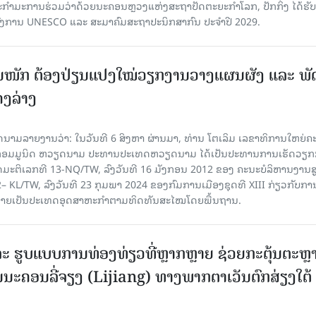
ກຳມະການຮ່ວມວ່າດ້ວຍນະຄອນຫຼວງແຫ່ງສະຖາປັດຕະຍະກຳໂລກ, ປັກກິ່ງ ໄດ້ຮັ
ົງການ UNESCO ແລະ ສະມາ​ຄົມສະຖາປະນິກສາກົນ ປະຈຳປີ 2029.
ັ້ນໜັກ ຕ້ອງ​ປ່ຽນ​ແປງ​ໃໝ່​ວຽກ​ງານ​ວາງ​ແຜນ​ຜັງ ແລະ ​ພັດ
ຄງ​ລ່າງ
າຍງານວ່າ: ໃນ​ວັນ​ທີ 6 ສິງ​ຫາ ຜ່ານມາ, ທ່ານ ໂຕ​ເລິມ ເລ​ຂາ​ທິ​ການ​ໃຫຍ່​ຄະ​ນ
​ກອມ​ມູ​ນິດ ຫວຽດ​ນາມ ປະ​ທານ​ປະ​ເທດຫວຽດ​ນາມ ໄດ້​ເປັນ​ປະ​ທານ​ການ​ເຮັດ​ວຽກ​ກ
ບັດ​ມະ​ຕິ​ເລກ​ທີ 13-NQ/TW, ລົງວັນ​ທີ 16 ມັງ​ກອນ 2012 ຂອງ ຄະ​ນະ​ບໍ​ລິ​ຫານ​ງານ​ສ
– KL/TW, ​ລົງວັນ​ທີ 23 ກຸມ​ພາ 2024 ຂອງ​ກົມ​ການ​ເມື​ອງ​ຊຸດ​ທີ XIII ກ່ຽວ​ກັບ​ການກ
າຍ​ເປັນ​ປະ​ເທດ​ອຸດ​ສາ​ຫະ​ກຳ​ຕາມ​ທິດ​ທັນ​ສະ​ໄໝ​ໂດຍ​ພື້ນ​ຖານ.
ະ ຮູບແບບການທ່ອງທ່ຽວທີ່ຫຼາກຫຼາຍ ຊ່ວຍກະຕຸ້ນຕະຫຼ
ນະຄອນລີ່ຈຽງ (Lijiang) ທາງພາກຕາເວັນຕົກສ່ຽງໃຕ້