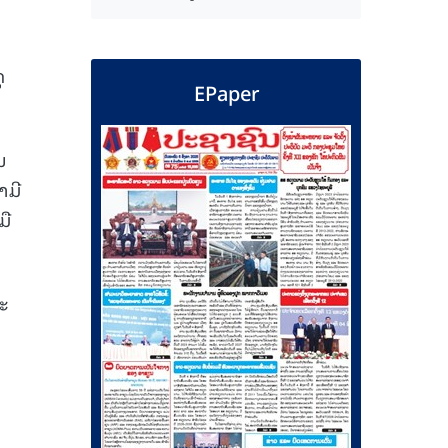
ຸ
EPaper
ນ
າມີ
ມື
ະ