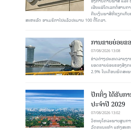
ອົງການດ່ານພາສີ ແລະ 
ເຜີຍແຜ່ໂຕເລກຕໍ່ສານກາ
ຄືນເງິນພາສີທີ່ຮຽກເກັ
ສະຫະລັດ ອາເມຣິກາໄປແລ້ວປະມານ 100 ຕື້ໂດລາ.
ການຂາຍຍ່ອຍຂອ
07/08/2026 13:08
ຂ່າວຕ່າງປະເທດລາຍງານວ
ຍອດຂາຍຍ່ອຍຂອງສິງກະໂປ
2.9% ໃນເດືອນພຶດສະພ
ປັກກິ່ງ ໄດ້ຮັ
ປະຈຳປີ 2029
07/08/2026 13:02
ວິທະຍຸໂທລະພາບສູນກາງ
ວັດທະນະທຳ ແຫ່ງສະຫະປະ