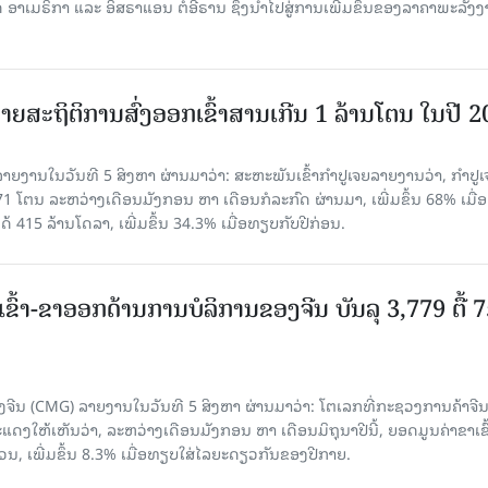
າເມຣິກາ ແລະ ອິສຣາແອນ ຕໍ່ອີຣານ ຊຶ່ງນຳໄປສູ່ການເພີ່ມຂຶ້ນຂອງລາຄາພະລັງ
ຍສະຖິຕິການສົ່ງອອກເຂົ້າສານເກີນ 1 ລ້ານໂຕນ ໃນປີ 
ຍງານໃນວັນທີ 5 ສິງຫາ ຜ່ານມາວ່າ: ສະຫະພັນເຂົ້າກຳປູເຈຍລາຍງານວ່າ, ກໍາປູເ
471 ໂຕນ ລະຫວ່າງເດືອນມັງກອນ ຫາ ເດືອນກໍລະກົດ ຜ່ານມາ, ເພີ່ມຂຶ້ນ 68% ເມື
ດ້ 415 ລ້ານໂດລາ, ເພີ່ມຂຶ້ນ 34.3% ເມື່ອທຽບກັບປີກ່ອນ.
ເຂົ້າ-ຂາອອກດ້ານການບໍລິການຂອງຈີນ ບັນລຸ 3,779 ຕື້ 
ຈີນ (CMG) ລາຍງານໃນວັນທີ 5 ສິງຫາ ຜ່ານມາວ່າ: ໂຕເລກທີ່ກະຊວງການຄ້າຈີ
ສະແດງໃຫ້ເຫັນວ່າ, ລະຫວ່າງເດືອນມັງກອນ ຫາ ເດືອນມິຖຸນາປີນີ້, ຍອດມູນຄ່າຂາເຂົ
ວນ, ເພີ່ມຂຶ້ນ 8.3% ເມື່ອທຽບໃສ່ໄລຍະດຽວກັນຂອງປີກາຍ.