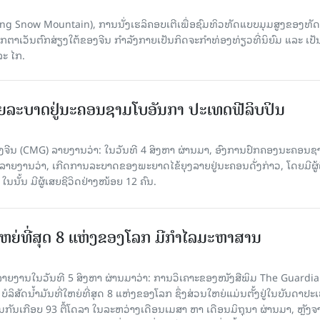
Yulong Snow Mountain), ການນັ່ງເຮລິຄອບເຕີເພື່ອຊົມທິວທັດແບບມຸມສູງຂອງທັດ
ວັນຕົກສ່ຽງໃຕ້ຂອງຈີນ ກຳລັງກາຍເປັນກິດຈະກຳທ່ອງທ່ຽວທີ່ນິຍົມ ແລະ ເປັ
ລະ ໄກ.
ຍລະບາດຢູ່ນະຄອນຊາມໂບ​ອັນກາ ປະເທດຟີລິບປິນ
ີນ (CMG) ລາຍງານວ່າ: ໃນວັນທີ 4 ສິງ​ຫາ ຜ່ານມາ, ອົງການ​ປົກ​ຄອງນະຄອນຊ
ລາຍ​ງານວ່າ, ເກີດ​ການລະບາດ​ຂອງພະຍາດໄຂ້ຍຸງລາຍຢູ່ນະຄອນດັ່ງກ່າວ, ໂດຍມີຜູ້
, ໃນນັ້ນ ມີຜູ້ເສຍຊີວິດຢ່າງໜ້ອຍ 12 ຄົນ.
ທີ່ໃຫຍ່ທີ່ສຸດ 8 ແຫ່ງຂອງໂລກ ມີກຳໄລມະຫາສານ
າຍງານໃນວັນທີ 5 ສິງຫາ ຜ່ານມາວ່າ: ການວິເຄາະຂອງໜັງສືພິມ The Guardi
 ບໍລິສັດນ້ຳມັນທີ່ໃຫຍ່ທີ່ສຸດ 8 ແຫ່ງຂອງໂລກ ຊຶ່ງສ່ວນໃຫຍ່ແມ່ນຕັ້ງຢູ່ໃນບັນດາປ
ມກັນເກືອບ 93 ຕື້ໂດລາ ໃນລະຫວ່າງເດືອນເມສາ ຫາ ເດືອນມິຖຸນາ ຜ່ານມາ, ຫຼັງຈ