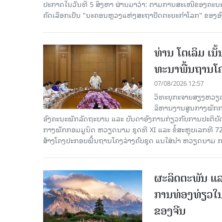
ປະກາດໃນວັນທີ 5 ສິງຫາ ຜ່ານມາວ່າ: ຕາມການສະເໜີຂອງຄະນະ
ຄັດ​ເລືອກເປັນ "ນະຄອນຫຼວງແຫ່ງສະຖາປັດຕະຍະກຳໂລກ" ຂອງອ
ທ່ານ ໂຕ​ເລິມ ເນ
ທະ​ນາ​ພື້ນ​ຖານ​ໂ
07/08/2026 12:57
ວິທະຍຸກະຈາຍສຽງຫວຽດນາມລ
ລິ​ຫານ​ງານ​ສູນ​ກາງ​ພັກ
ອົງ​ຄະ​ນະ​ພັກ​ລັດ​ຖະ​ບານ ແລະ ບັນ​ດາ​ອົງ​ການ​ກ່ຽວ​ກັບ​ການ​ປະ​ຕິ​
ກາງ​ພັກ​ກອມ​ມູ​ນິດ ຫວຽດ​ນາມ ຊຸດ​ທີ XI ແລະ ຂໍ້​ສະ​ຫຼຸບ​ເລກ​ທີ 72
ສ້າງ​ໂຄງ​ປະ​ກອບ​ພື້ນ​ຖານ​ໂຄງ​ລ່າງຄົບ​ຊຸດ ແນ​ໃສ່​ນຳ ຫວຽດ​ນາມ ກ
ຜະລິດຕະພັນ ແລ
ການທ່ອງທ່ຽວໃນ
ຂອງຈີນ