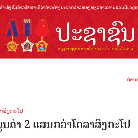
ຳ-ສັງຄົມ
ຂ່າວສືກສາ-ກິລາ
ຂ່າວຕ່າງປະເທດ
ຂ່າວທ່ອງທ່ຽວ
ຂ່າວການຮ່ວມມື
Logi
ຕ້ອນຮັບປີທ່ອງ
ລາສິງກະໂປ
ມູນຄ່າ 2 ແສນກວ່າໂດລາສິງກະໂປ