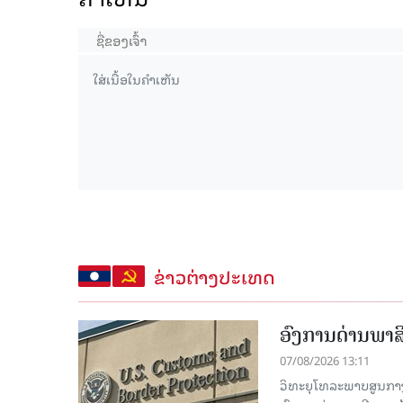
ຂ່າວຕ່າງປະເທດ
ອົງການດ່ານພາສີ
07/08/2026 13:11
ວິທະຍຸໂທລະພາບສູນກາງຈີ