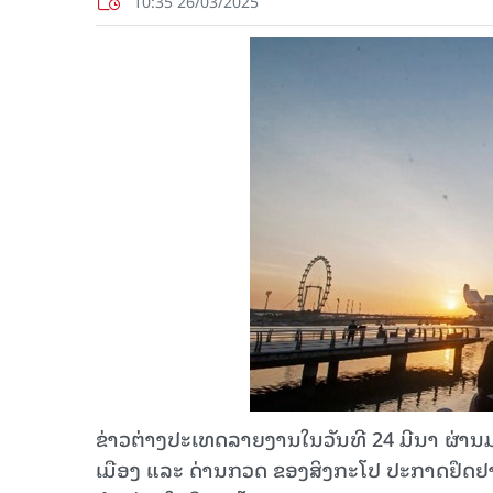
10:35 26/03/2025
ຂ່າວຕ່າງປະເທດລາຍງານໃນວັນທີ 24 ມີນາ ຜ່ານ
ເມືອງ ແລະ ດ່ານກວດ ຂອງສິງກະໂປ ປະກາດຢຶດຢາ