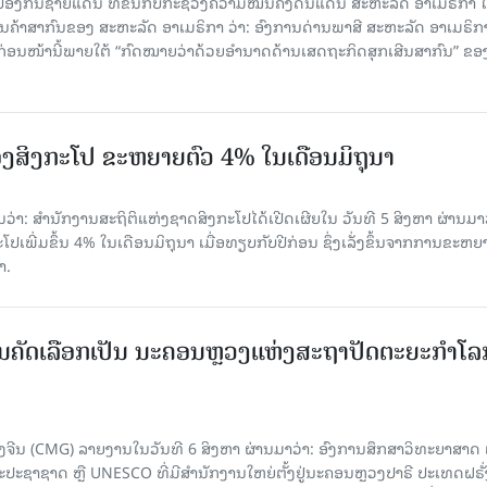
ປ້ອງກັນຊາຍແດນ ທີ່ຂຶ້ນກັບກະຊວງຄວາມໝັ້ນຄົງດິນແດນ ສະຫະລັດ ອາເມຣິກາ ໄ
ນຄ້າສາກົນຂອງ ສະຫະລັດ ອາເມຣິກາ ວ່າ: ອົງການດ່ານພາສີ ສະຫະລັດ ອາເມຣິກາ
ບກ່ອນໜ້ານີ້ພາຍໃຕ້ “ກົດໝາຍວ່າດ້ວຍອຳນາດດ້ານເສດຖະກິດສຸກເສີນສາກົນ” ຂອ
ງສິງກະໂປ ຂະຫຍາຍຕົວ 4% ໃນເດືອນມິຖຸນາ
່າ: ສຳນັກງານສະຖິຕິແຫ່ງຊາດສິງກະໂປໄດ້ເປີດເຜີຍໃນ ວັນທີ 5 ສິງຫາ ຜ່ານມາວ
ເພີ່ມຂຶ້ນ 4% ໃນເດືອນມິຖຸນາ ເມື່ອທຽບກັບປີກ່ອນ ຊຶ່ງເລັ່ງຂຶ້ນຈາກການຂະຫຍ
າ.
ບການຄັດເລືອກເປັນ ນະຄອນຫຼວງແຫ່ງສະຖາປັດຕະຍະກຳໂລ
ຈີນ (CMG) ລາຍງານໃນວັນທີ 6 ສິງຫາ ຜ່ານມາວ່າ: ອົງການສຶກສາວິທະຍາສາດ
ຊາຊາດ ຫຼື UNESCO ທີ່ມີສຳນັກງານໃຫຍ່ຕັ້ງຢູ່ນະຄອນ​ຫຼວງປາຣີ ປະເທດຝຣັ່ງ