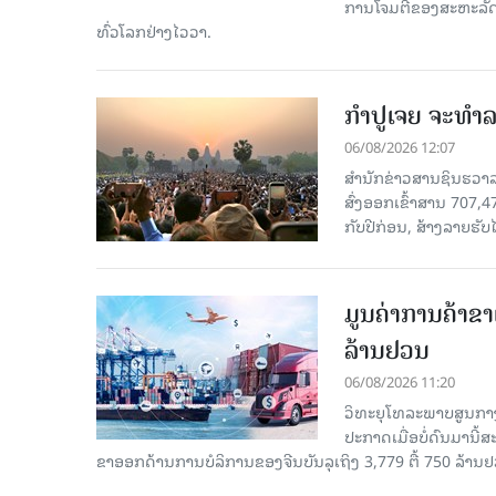
ການໂຈມຕີຂອງສະຫະລັດ ອ
ທົ່ວໂລກຢ່າງໄວວາ.
ກຳປູເຈຍ ຈະທຳລາ
06/08/2026 12:07
ສຳນັກຂ່າວສານຊິນຮວາລາ
ສົ່ງອອກເຂົ້າສານ 707,
ກັບປີກ່ອນ, ສ້າງລາຍຮັບໄ
ມູນຄ່າການຄ້າຂາ
ລ້ານຢວນ
06/08/2026 11:20
ວິທະຍຸໂທລະພາບສູນກາງ
ປະກາດເມື່ອບໍ່ດົນມານີ້
ຂາອອກດ້ານການບໍລິການຂອງຈີນບັນລຸເຖິງ 3,779 ຕື້ 750 ລ້ານຢ