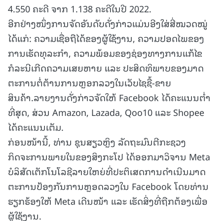
4.550 ຄະດີ ຈາກ 1.138 ຄະດີໃນປີ 2022.
ອີກຢ່າງໜຶ່ງການຈັດອັນດັບດັ່ງກ່າວແມ່ນອີງໃສ່ສີ່ໝວດໝູ່
ໄດ້ແກ່: ຄວາມເຊື່ອຖືໄດ້ຂອງຜູ້ໃຊ້ງານ, ຄວາມປອດໄພຂອງ
ການເຮັດທຸລະກຳ, ຄວາມພ້ອມຂອງຊ່ອງທາງການແກ້ໄຂ
ກໍລະນີເກີດຄວາມເສຍຫາຍ ແລະ ປະສິດທິພາບຂອງມາດ
ຕະການຕໍ່ຕ້ານການຫຼອກລວງໃນເວັບໄຊຊື້-ຂາຍ
ສິນຄ້າ.ລາຍງານດັ່ງກ່າວຈັດໃຫ້ Facebook ໄດ້ຄະແນນຕໍ່າ
ທີ່ສຸດ, ສ່ວນ Amazon, Lazada, Qoo10 ແລະ Shopee
ໄດ້ຄະແນນເຕັມ.
ກ່ອນໜ້ານີ້, ທ່ານ ຊຸນສຽວຫຼິງ ລັດຖະມົນຕີກະຊວງ
ກິດຈະການພາຍໃນຂອງສິງກະໂປ ໄດ້ອອກມາວິຈານ Meta
ບໍລິສັດເຕັກໂນໂລຊີລາຍໃຫຍ່ທີ່ປະຕິເສດການດຳເນີນມາດ
ຕະການປ້ອງກັນການຫຼອດລວງໃນ Facebook ໂດຍທ່ານ
ຮຽກຮ້ອງໃຫ້ Meta ເດີນໜ້າ ແລະ ເຮັດສິ່ງທີ່ຖືກຕ້ອງເພື່ອ
ຜູ້ໃຊ້ງານ.