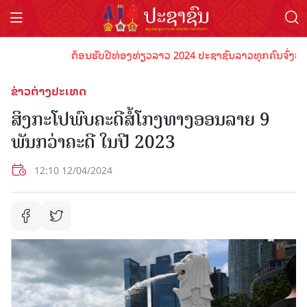
ຕ້ອນຮັບປີທ່ອງທ່ຽວລາວ 2024 ປະຊາຊົນລາວທຸກຄົນຈົ່ງພ້ອມເປັ
ຂ່າວຕ່າງປະເທດ
ສິງກະໂປພົບຄະດີສໍ້ໂກງທາງອອນລາຍ 9
ພັນກວ່າຄະດີ ໃນປີ 2023
12:10 12/04/2024