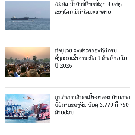
ບໍລິສັດ ນ້ຳມັນທີ່ໃຫຍ່ທີ່ສຸດ 8 ແຫ່ງ
ຂອງໂລກ ມີກຳໄລມະຫາສານ
ກຳປູເຈຍ ຈະທຳລາຍສະຖິຕິການ
ສົ່ງອອກເຂົ້າສານເກີນ 1 ລ້ານໂຕນ ໃນ
ປີ 2026
ມູນຄ່າການຄ້າຂາເຂົ້າ-ຂາອອກດ້ານການ
ບໍລິການຂອງຈີນ ບັນລຸ 3,779 ຕື້ 750
ລ້ານຢວນ