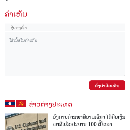
ຄໍາເຫັນ
ສົ່ງຄໍາຄິດເຫັນ
ຂ່າວຕ່າງປະເທດ
ອົງການດ່ານພາສີອາເມຣິກາ ໄດ້ຄືນເງິນ
ພາສີແລ້ວປະມານ 100 ຕື້ໂດລາ