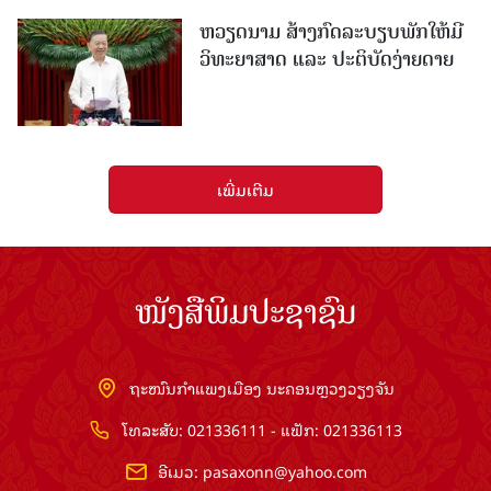
ຫວຽດນາມ ສ້າງກົດລະບຽບພັກໃຫ້ມີ
ວິທະຍາສາດ ແລະ ປະຕິບັດງ່າຍດາຍ
ເພີ່ມເຕີມ
ໜັງສືພິມປະຊາຊົນ
ຖະໜົນກຳແພງເມືອງ ນະຄອນຫຼວງວຽງຈັນ
ໂທລະສັບ: 021336111 - ແຟັກ: 021336113
ອີເມວ:
pasaxonn@yahoo.com