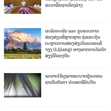
ທະ​ນາ​ພື້ນ​ຖານ​ໂຄງ​ລ່າງ
ຜະລິດຕະພັນ ແລະ ຮູບແບບການ
ທ່ອງທ່ຽວທີ່ຫຼາກຫຼາຍ ຊ່ວຍກະຕຸ້ນ
ຕະຫຼາດການທ່ອງທ່ຽວໃນນະຄອນລີ່
ຈຽງ (Lijiang) ທາງພາກຕາເວັນຕົກ
ສ່ຽງໃຕ້ຂອງຈີນ
ພະຍາດໄຂ້ຍຸງລາຍລະບາດຢູ່ນະຄອນ
ຊາມໂບ​ອັນກາ ປະເທດຟີລິບປິນ