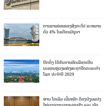
ການຂາຍຍ່ອຍຂອງສິງກະໂປ ຂະຫຍາຍ
ຕົວ 4% ໃນເດືອນມິຖຸນາ
ປັກກິ່ງ ໄດ້ຮັບການຄັດເລືອກເປັນ
ນະຄອນຫຼວງແຫ່ງສະຖາປັດຕະຍະກຳ
ໂລກ ປະຈຳປີ 2029
ທ່ານ ໂຕ​ເລິມ ເນັ້ນໜັກ ຕ້ອງ​ປ່ຽນ​ແປງ​
ໃໝ່​ວຽກ​ງານ​ວາງ​ແຜນ​ຜັງ ແລະ ​ພັດ​