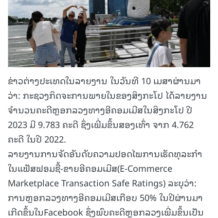
ຂ່າວຕ່າງປະເທດໃນລາຍງານ ໃນວັນທີ 10 ເມສາຜ່ານມາ
ວ່າ: ກະຊວງກິດຈະການພາຍໃນຂອງສິງກະໂປ ໄດ້ລາຍງານ
ຈຳນວນຄະດີຫຼອກລວງທາງອີຄອມເມີສໃນສິງກະໂປ ປີ
2023 ມີ 9.783 ຄະດີ ຊຶ່ງເພີ່ມຂຶ້ນສອງເທົ່າ ຈາກ 4.762
ຄະດີ ໃນປີ 2022.
ລາຍງານການຈັດອັນດັບຄວາມປອດໄພການເຮັດທຸລະກຳ
ໃນແຟັສຟອມຊື້-ຂາຍອີຄອມເມີສ(E-Commerce
Marketplace Transaction Safe Ratings) ລະບຸວ່າ:
ການຫຼອກລວງທາງອີຄອມເມີສເກືອບ 50% ໃນປີຜ່ານມາ
ເກີດຂຶ້ນໃນFacebook ຊຶ່ງພົບຄະດີຫຼອກລວງເພີ່ມຂຶ້ນເປັນ