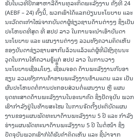
ຮັບໃນເວທີປຶກສາຫາລືດ້ານທຸລະກິດພະລັງງານ ຄັ້ງທີ 24
(AEBF – 24) ຄັ້ງນີ້, ພວກເຮົາໄດ້ແລກປ່ຽນນະໂຍບາຍ ແລະ
ນະວັດຕະກຳໃໝ່ຈາກບັນດາຜູ້ຊ່ຽວຊານດ້ານຕ່າງໆ ຊຶ່ງເປັນ
ປະໂຫຍດທີ່ສຸດ ທີ່ ສປປ ລາວ ໃນການຈະນຳເອົາບັນດາ
ນະໂຍບາຍ ແລະ ແຜນງານຕ່າງໆ ລວມທັງຄວາມຄິດເຫັນ
ຂອງບັນດາຊ່ຽວຊານສາກົນລ້ວນແລ້ວແຕ່ຜູ້ທີ່ມີຊົງຄຸນນະ
ວຸດໃນການໃຫ້ຄວາມຮູ້ແກ່ ສປປ ລາວ ໃນການວາງ
ນະໂຍບາຍເຊື່ອມໂຍງ, ເຊື່ຶຶອມຈອດ ດ້ານພະລັງງານກັບອາ
ຊຽນ ລວມທັງການຄ້າຂາຍພະລັງງານຂ້າມແດນ ແລະ ເປັນ
ຜົນປະໂຫຍດຕໍ່ການປະກອບສ່ວນຕໍ່ແຜນງານ ຫຼື ແຜນ
ຍຸດທະສາດດ້ານພະລັງງານໃນອະນາຄົດ ຊຶ່ງປັດຈຸບັນ ພວກ
ເຮົາກຳລັງຢູ່ໃນທ້າຍສະໄໝ ໃນການຈັດຕັ້ງປະຕິບັດແຜນ
ງານຂອງແຜນພັດທະນາດ້ານພະລັງງານ 5 ປີ ແລະ ກຳລັງ
ຮ່າງແຜນພັດທະນາດ້ານພະລັງງານ 5 ປີ ໃນຕໍ່ໜ້າ ຊຶ່ງ
ປັດຈຸບັນພວກເຮົາກໍໄດ້ຮັບຄໍາຄິດເຫັນ ແລະ ຊີ້ນຳຈາກ