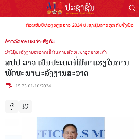
ຕ້ອນຮັບປີທ່ອງທ່ຽວລາວ 2024 ປະຊາຊົນລາວທຸກຄົນຈົ່ງພ້ອມເປັນເຈົ
ຂ່າວວັດທະນະທຳ-ສັງຄົມ
ນຳໃຊ້ພະລັງງານສະອາດເຂົ້າໃນການພັດທະນາອຸດສາຫະກຳ
ສປປ ລາວ ເປັນປະເທດທີ່ມີທ່າແຮງໃນການ
ພັດທະນາພະລັງງານສະອາດ
15:23 01/10/2024