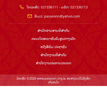
ໂທລະສັບ: 021336111 - ແຟັກ: 021336113
ອີເມວ:
pasaxonn@yahoo.com
ສຳ​ນັກ​ຂ່າວ​ສານ​ທີ່​ສຳ​ຄັນ​
ຄະນະໂຄສະນາອົບຮົມ​ສູນ​ກາງ​ພັກ
ໜັງສືພິມ ປະ​ຊາ​ຊົນ
ສຳ​ນັກ​ງານ​ທີ່​ສຳ​ຄັນ
ສຳ​ນັກ​ງານ​ປະ​ທານ​ປະ​ເທດ
ລິຂະສິດ ©2026 www.pasaxon.org.la. ສະຫງວນໄວ້ເຊິງສິດ
ທັງຫມົດ