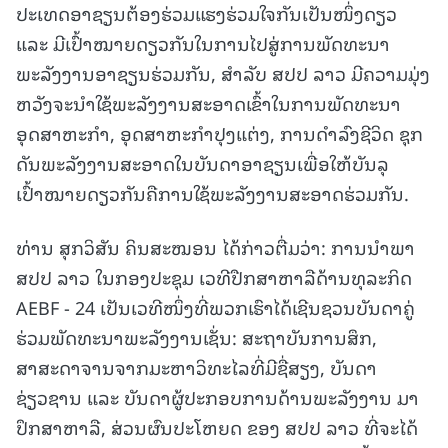
ປະເທດອາຊຽນຕ້ອງຮ່ວມແຮງຮ່ວມໃຈກັນເປັນໜຶ່ງດຽວ
ແລະ ມີເປົ້າໝາຍດຽວກັນໃນການໄປສູ່ການພັດທະນາ
ພະລັງງານອາຊຽນຮ່ວມກັນ, ສໍາລັບ ສປປ ລາວ ມີຄວາມມຸ່ງ
ຫວັງຈະນຳໃຊ້ພະລັງງານສະອາດເຂົ້າໃນການພັດທະນາ
ອຸດສາຫະກຳ, ອຸດສາຫະກຳປຸງແຕ່ງ, ການດໍາລົງຊີວິດ ຊຸກ
ດັນພະລັງງານສະອາດໃນບັນດາອາຊຽນເພື່ອໃຫ້ບັນລຸ
ເປົ້າໝາຍດຽວກັນຄືການໃຊ້ພະລັງງານສະອາດຮ່ວມກັນ.
ທ່ານ ສຸກວິສັນ ຄິນສະໝອນ ໄດ້ກ່າວຕື່ມວ່າ: ການນຳພາ
ສປປ ລາວ ໃນກອງປະຊຸມ ເວທີປືກສາຫາລືດ້ານທຸລະກິດ
AEBF - 24 ເປັນເວທີໜຶ່ງທີ່ພວກເຮົາໄດ້ເຊີນຊວນບັນດາຄູ່
ຮ່ວມພັດທະນາພະລັງງານເຊັ່ນ: ສະຖາບັນການສຶກ,
ສາສະດາຈານຈາກມະຫາວິທະໄລທີ່ມີຊື່ສຽງ, ບັນດາ
ຊ່ຽວຊານ ແລະ ບັນດາຜູ້ປະກອບການດ້ານພະລັງງານ ມາ
ປຶກສາຫາລື, ສ່ວນຜົນປະໂຫຍດ ຂອງ ສປປ ລາວ ທີ່ຈະໄດ້