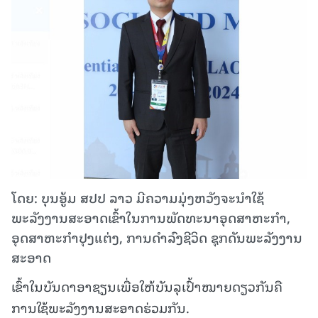
ໂດຍ: ບຸນອູ້ມ ສປປ ລາວ ມີຄວາມມຸ່ງຫວັງຈະນຳໃຊ້
ພະລັງງານສະອາດເຂົ້າໃນການພັດທະນາອຸດສາຫະກຳ,
ອຸດສາຫະກຳປຸງແຕ່ງ, ການດໍາລົງຊີວິດ ຊຸກດັນພະລັງງານ
ສະອາດ
ເຂົ້າໃນບັນດາອາຊຽນເພື່ອໃຫ້ບັນລຸເປົ້າໝາຍດຽວກັນຄື
ການໃຊ້ພະລັງງານສະອາດຮ່ວມກັນ.