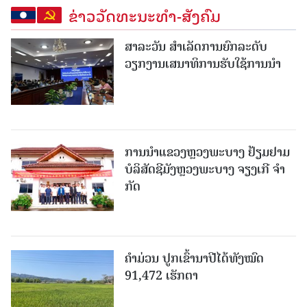
ຂ່າວວັດທະນະທຳ-ສັງຄົມ
ສາລະວັນ ສໍາເລັດການຍົກລະດັບ
ວຽກງານເສນາທິການຮັບໃຊ້ການນໍາ
ການນຳແຂວງຫຼວງພະບາງ ຢ້ຽມ​ຢາມ
ບໍ​ລິ​ສັດຊີມັງຫຼວງພະບາງ ຈຽງເກີ ຈໍາ
ກັດ
ຄໍາມ່ວນ ປູກເຂົ້ານາປີໄດ້ທັງໝົດ
91,472 ເຮັກຕາ