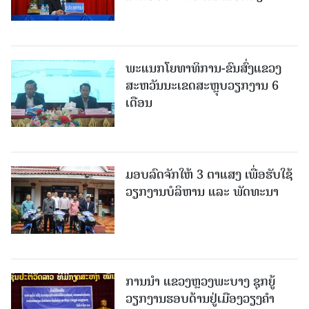
ພະແນກໂຍທາທິການ-ຂົນສົ່ງແຂວງ
ສະຫວັນນະເຂດສະຫຼຸບວຽກງານ 6
ເດືອນ
ມອບລົດຈັກໃຫ້ 3 ຕາແສງ ເພື່ອຮັບໃຊ້
ວຽກງານບໍລິຫານ ແລະ ພັດທະນາ
ການນຳ ແຂວງຫຼວງພະບາງ ຊຸກຍູ້
ວຽກງານຮອບດ້ານຢູ່ເມືອງວຽງຄໍາ