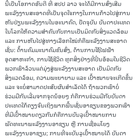
ນີ້ເປັນໂອກາດອັນດີ ທີ່ ສປປ ລາວ ຈະໄດ້ມີການສົ່ງເສີມ
ພະລັງງານສະອາດທີ່ເປັນຈຸດໃຈກາງໃນການກ້າວໄປສູ່ການ
ຫັນປ່ຽນພະລັງງານໃນອະນາຄົດ, ປັດຈຸບັນ ບັນດາປະເທດ
ໃນໂລກໃຫ້ຄວາມສຳຄັນກັບການເປັນມິດກັບສິ່ງແວດລ້ອມ
ແລະ ການຫັນໄປສູ່ທາງເລືອກໃໝ່ກໍຄືພະລັງງານສະອາດ
ເຊັ່ນ: ດ້້ານຄົມມະນາຄົມຂົນສົ່ງ, ດ້ານການໃຊ້ໄຟຟ້າ
ອຸດສາຫະກຳ, ການໃຊ້ຊີວິດ ທຸກສິ່ງຢ່າງທີ່ປິ່ນອ້ອມໃນຊີວິດ
ພວກເຮົາລ້ວນແຕ່ມຸ່ງສູ່ພະລັງງານສະອາດ ເປັນມິດກັບ
ສິ່ງແວດລ້ອມ, ຄວາມພະຍາຍາມ ແລະ ເປົ້າໝາຍຈະເກີດຂຶ້ນ
ແລະ ຈະບໍ່ສາມາດປະສົບຜົນສຳເລັດໄດ້ ຖ້າພວກເຮົາບໍ່
ຮ່ວມມືກັນເລີ່ມຈາກຈຸດນ້ອຍໆ ກໍຄືການຮ່ວມມືກັບບັນດາ
ປະເທດໃກ້ຄຽງຈົນເຖິງພາກພື້ນເຊັ່ນອາຊຽນຂອງພວກເຮົາ
ທີ່ມີເປົ້າໝາຍດຽວກັນກໍຄືການບັນລຸເປົ້າໝາຍການ
ພັດທະນາພະລັງງານອາຊຽນ ຫຼື ການເຊື່ອມໂຍງ
ພະລັງງານອາຊຽນ; ການທີ່ຈະບັນລຸເປົ້າໝາຍໄດ້ ບັນດາ