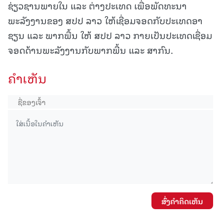
ຊ່ຽວຊານພາຍໃນ ແລະ ຕ່າງປະເທດ ເພື່ອພັດທະນາ
ພະລັງງານຂອງ ສປປ ລາວ ໃຫ້ເຊື່ອມຈອດກັບປະເທດອາ
ຊຽນ ແລະ ພາກພື້ນ ໃຫ້ ສປປ ລາວ ກາຍເປັນປະເທດເຊື່ອມ
ຈອດດ້ານພະລັງງານກັບພາກພື້ນ ແລະ ສາກົນ.
ຄໍາເຫັນ
ສົ່ງຄໍາຄິດເຫັນ