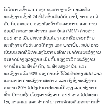
ໃນໂອກາດເຂົ້າຮ່ວມກອງປະຊຸມອາຊຽນດ້ານທຸລະກິດ
ພະລັງງານຄັ້ງທີ 24 ທີ່ຈັດຂຶ້ນເມື່ອບໍ່ດົນມານີ້, ທ່ານ ສຸກວິ
ສັນ ຄິນສະໝອນ ຮອງຫົວໜ້າກົມແຜນການ ແລະ ການ
ຮ່ວມມື ກະຊວງພະລັງງານ ແລະ ບໍ່ແຮ່ (MEM) ກ່າວວ່າ:
ສປປ ລາວ ເປັນປະເທດເຊື່ອມໂຍງ
ແລະ ເຊື່ອມຈອດດ້ານ
ພະລັງງານກັບປະເທດໃກ້ຄຽງ ແລະ ພາກພື້ນ, ສປປ ລາວ
ເປັນປະເທດທີ່ມີທ່າແຮງໃນການພັດທະນາດ້ານພະລັງງານ
ສະອາດຢ່າງຫຼວງຫຼາຍ ເປັນຕົ້ນແຫຼ່ງຜະລິດພະລັງງານ
ຈາກເຂື່ອນໄຟຟ້ານໍ້າຕົກ, ໄຟຟ້າແສງຕາເວັນ ແລະ
ພະລັງງານລົມ 90% ຂອງການນໍາໃຊ້ໄຟຟ້າຂອງ ສປປ ລາວ
ແມ່ນມາຈາກພະລັງງານສະອາດ ແລະ ຍັງສົ່ງພະລັງງານ
ສະອາດ 80% ໄປຍັງບັນດາປະເທດໃກ້ຄຽງ ລວມທັງພາກ
ພື້ນ ມີການເຊື່ອມໂຍງສາຍສົ່ງຈາກ ສປປ ລາວ ໄປປະເທດ
ໄທ, ມາເລເຊຍ ແລະ ສິງກາໂປ; ການຈັດເວທີເສວະນາໃນຄັ້ງ