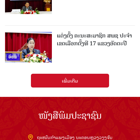
ແຕ່ງຕັ້ງ ຄະນະສະມາຊິກ ສພຊ ປະຈຳ
ເຂດເລືອກຕັ້ງທີ 17 ແຂວງອັດຕະປື
ເພີ່ມເຕີມ
ໜັງສືພິມປະຊາຊົນ
ຖະໜົນກຳແພງເມືອງ ນະຄອນຫຼວງວຽງຈັນ