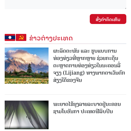
ສົ່ງຄໍາຄິດເຫັນ
ຂ່າວຕ່າງປະເທດ
ຜະລິດຕະພັນ ແລະ ຮູບແບບການ
ທ່ອງທ່ຽວທີ່ຫຼາກຫຼາຍ ຊ່ວຍກະຕຸ້ນ
ຕະຫຼາດການທ່ອງທ່ຽວໃນນະຄອນລີ່
ຈຽງ (Lijiang) ທາງພາກຕາເວັນຕົກ
ສ່ຽງໃຕ້ຂອງຈີນ
ພະຍາດໄຂ້ຍຸງລາຍລະບາດຢູ່ນະຄອນ
ຊາມໂບ​ອັນກາ ປະເທດຟີລິບປິນ