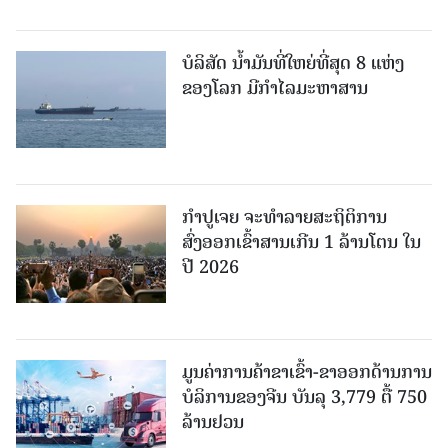
ບໍລິສັດ ນ້ຳມັນທີ່ໃຫຍ່ທີ່ສຸດ 8 ແຫ່ງ
ຂອງໂລກ ມີກຳໄລມະຫາສານ
ກຳປູເຈຍ ຈະທຳລາຍສະຖິຕິການ
ສົ່ງອອກເຂົ້າສານເກີນ 1 ລ້ານໂຕນ ໃນ
ປີ 2026
ມູນຄ່າການຄ້າຂາເຂົ້າ-ຂາອອກດ້ານການ
ບໍລິການຂອງຈີນ ບັນລຸ 3,779 ຕື້ 750
ລ້ານຢວນ