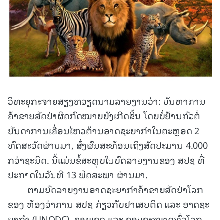
ວິທະຍຸກະຈາຍສຽງຫວຽດນາມລາຍງານວ່າ: ບັນຫາການ
ຄ້າຂາຍສັດປ່າຜິດກົດໝາຍຍັງເກີດຂຶ້ນ ໂດຍບໍ່ຢ້ານກົວຕໍ່
ບັນດາການເຄື່ອນໄຫວຕ້ານອາດຊະຍາກຳໃນຕະຫຼອດ 2
ທົດສະວັດຜ່ານມາ, ສົ່ງຜົນສະທ້ອນເຖິງສັດປະມານ 4.000
ກວ່າຊະນິດ. ນີ້ແມ່ນຂໍ້ສະຫຼຸບໃນບົດລາຍງານຂອງ ສປຊ ທີ່
ປະກາດໃນວັນທີ 13 ພຶດສະພາ ຜ່ານມາ.
ຕາມບົດລາຍງານອາດຊະຍາກຳຄ້າຂາຍສັດປ່າໂລກ
ຂອງ ຫ້ອງວ່າການ ສປຊ ກ່ຽວກັບຢາເສບຕິດ ແລະ ອາດຊະ
ຍາກຳ (UNODC), ຂອບເຂດ ແລະ ຂອບຂະໜາດທົ່ວໂລກ