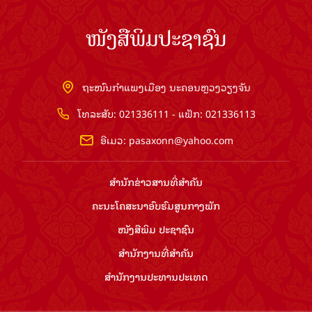
ໜັງສືພິມປະຊາຊົນ
ຖະໜົນກຳແພງເມືອງ ນະຄອນຫຼວງວຽງຈັນ
ໂທລະສັບ: 021336111 - ແຟັກ: 021336113
ອີເມວ:
pasaxonn@yahoo.com
ສຳ​ນັກ​ຂ່າວ​ສານ​ທີ່​ສຳ​ຄັນ​
ຄະນະໂຄສະນາອົບຮົມ​ສູນ​ກາງ​ພັກ
ໜັງສືພິມ ປະ​ຊາ​ຊົນ
ສຳ​ນັກ​ງານ​ທີ່​ສຳ​ຄັນ
ສຳ​ນັກ​ງານ​ປະ​ທານ​ປະ​ເທດ