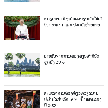
ຫວຽດນາມ ສ້າງກົດລະບຽບພັກໃຫ້ມີ
ວິທະຍາສາດ ແລະ ປະຕິບັດງ່າຍດາຍ
ລາຍຮັບຈາກການທ່ອງທ່ຽວອັງກໍວັດ
ຫຼດລົງ 29%
ຂະ​ແໜງ​ການ​ທ່ອງ​ທ່ຽວຫວຽດນາມ ​
ປະ​ຕິ​ບັດ​ສຳ​ເລັດ 56% ເປົ້າ​ໝາຍຂອງ
ປີ 2026