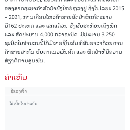
ຂອງອາດຊະຍາກຳສັດປ່າຍັງໃຫຍ່ຫຼວງຢູ່ ຊຶ່ງໃນໄລຍະ 2015
– 2021, ການເຄື່ອນໄຫວຄ້າຂາຍສັດປ່າຜິດກົດໝາຍ
ມີ162 ປະເທດ ແລະ ເຂດແຄ້ວນ ສົ່ງຜົນສະທ້ອນເຖິງພືດ
ແລະ ສັດປະມານ 4.000 ກວ່າຊະນິດ. ມີປະມານ 3.250
ຊະນິດໃນຈຳນວນນີ້ໄດ້ມີລາຍຊື່ໃນສົນທິສັນຍາວ່າດ້ວຍການ
ຄ້າຂາຍສາກົນ ບັນດາແນວພັນສັດ ແລະ ພືດປ່າທີ່ມີຄວາມ
ສ່ຽງຕໍ່ການສູນພັນ.
ຄໍາເຫັນ