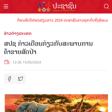
ຕ້ອນຮັບປີທ່ອງທ່ຽວລາວ 2024 ປະຊາຊົນລາວທຸກຄົນຈົ່ງພ້ອມເປັນເຈົ້
ຂ່າວຕ່າງປະເທດ
ສປຊ ກ່າວເຕືອນກ່ຽວກັບສະພາບການ
ຄ້າຂາຍສັດປ່າ
12:36 15/05/2024