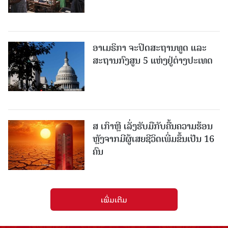
ອາເມຣິກາ ຈະປິດສະຖານທູດ ແ​ລະ
ສະຖານກົງສູນ 5 ແຫ່ງ​ຢູ່​ຕ່າງ​ປະ​ເທດ
ສ ເກົາຫຼີ ເລັ່ງຮັບມືກັບຄື້ນຄວາມຮ້ອນ
ຫຼັງຈາກມີຜູ້ເສຍຊີວິດເພີ່ມຂຶ້ນເປັນ 16
ຄົນ
ເພີ່ມເຕີມ