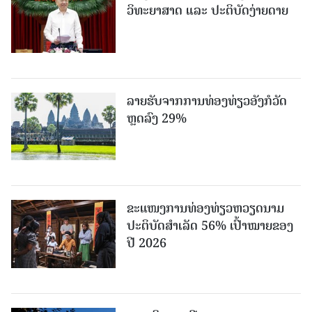
ວິທະຍາສາດ ແລະ ປະຕິບັດງ່າຍດາຍ
ລາຍຮັບຈາກການທ່ອງທ່ຽວອັງກໍວັດ
ຫຼດລົງ 29%
ຂະ​ແໜງ​ການ​ທ່ອງ​ທ່ຽວຫວຽດນາມ ​
ປະ​ຕິ​ບັດ​ສຳ​ເລັດ 56% ເປົ້າ​ໝາຍຂອງ
ປີ 2026