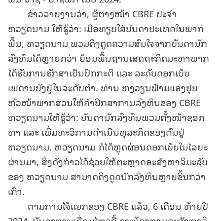
ຂ່າວລາຍງານວ່າ, ຜູ້ຕາງໜ້າ CBRE ປະຈຳ
ຫວຽດນາມ ໃຫ້ຮູ້ວ່າ: ເມື່ອທຽບໃສ່ບັນດາປະເທດໃນພາກ
ພື້ນ, ຫວຽດນາມ ພວມດຶງດູດຄວາມສົນໃຈຈາກບັນດານັກ
ລົງທຶນໄດ້ຫຼາຍກວ່າ ຍ້ອນພື້ນຖານເສດຖະກິດມະຫາພາກ
ໄດ້ຮັບການຮັກສາເປັນປົກກະຕິ ແລະ ລະດັບດອກເບ້ຍ
ເພດານຍັງຢູ່ໃນລະດັບຕ່ຳ. ທ່ານ ຫງວຽນຟ້າມແອງຢຸຍ
ຫົວໜ້າພາກສ່ວນໃຫ້ຄຳປຶກສາການລົງທຶນຂອງ CBRE
ຫວຽດນາມໃຫ້ຮູ້ວ່າ: ບັນດານັກລົງທຶນພວມຕັ້ງໜ້າຊອກ
ຫາ ແລະ ເພີ່ມທະວິການດຳເນີນທຸລະກິດຂອງຕົນຢູ່
ຫວຽດນາມ. ຫວຽດນາມ ກໍໄດ້ຫຼຸດຜ່ອນດອກເບ້ຍໃນໄລຍະ
ຜ່ານມາ, ສິ່ງດັ່ງກ່າວໄດ້ຊ່ວຍໃຫ້ຕະຫຼາດອະສັງຫາລິມະຊັບ
ຂອງ ຫວຽດນາມ ສາມາດດຶງດູດນັກລົງທຶນຫຼາຍຂຶ້ນກວ່າ
ເກົ່າ.
ຕາມການໄຈ້ແຍກຂອງ CBRE ແລ້ວ, 6 ເດືອນ ທ້າຍປີ
2024, ບັນດາການເຄື່ອນໄຫວຊື້-ຂາຍໂຄງການອະສັງຫາລິ