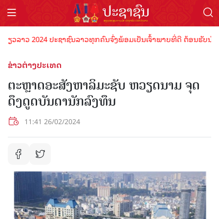
່ຽວລາວ 2024 ປະຊາຊົນລາວທຸກຄົນຈົ່ງພ້ອມເປັນເຈົ້າພາບທີ່ດີ ຕ້ອນຮັບນັກທ່
ຂ່າວຕ່າງປະເທດ
ຕະຫຼາດອະສັງຫາລິມະຊັບ ຫວຽດນາມ ຈຸດ
ດຶງດູດບັນດານັກລົງທຶນ
11:41 26/02/2024