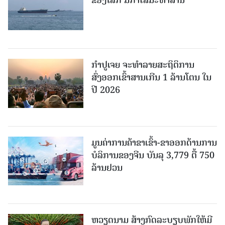
ກຳປູເຈຍ ຈະທຳລາຍສະຖິຕິການ
ສົ່ງອອກເຂົ້າສານເກີນ 1 ລ້ານໂຕນ ໃນ
ປີ 2026
ມູນຄ່າການຄ້າຂາເຂົ້າ-ຂາອອກດ້ານການ
ບໍລິການຂອງຈີນ ບັນລຸ 3,779 ຕື້ 750
ລ້ານຢວນ
ຫວຽດນາມ ສ້າງກົດລະບຽບພັກໃຫ້ມີ