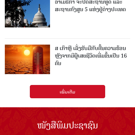
ອາເມຣິກາ ຈະປິດສະຖານທູດ ແ​ລະ
ສະຖານກົງສູນ 5 ແຫ່ງ​ຢູ່​ຕ່າງ​ປະ​ເທດ
ສ ເກົາຫຼີ ເລັ່ງຮັບມືກັບຄື້ນຄວາມຮ້ອນ
ຫຼັງຈາກມີຜູ້ເສຍຊີວິດເພີ່ມຂຶ້ນເປັນ 16
ຄົນ
ເພີ່ມເຕີມ
ໜັງສືພິມປະຊາຊົນ