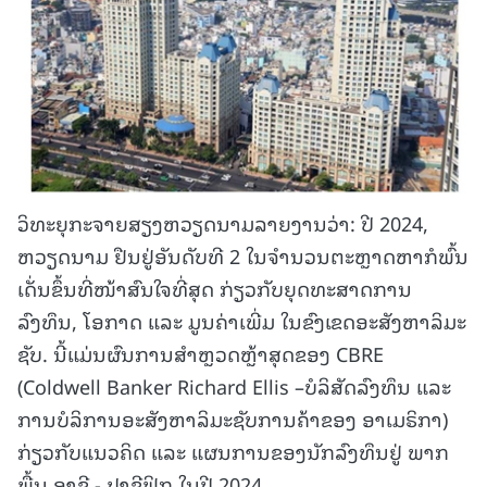
ວິທະຍຸກະຈາຍສຽງຫວຽດນາມລາຍງານວ່າ: ປີ 2024,
ຫວຽດນາມ ຢືນຢູ່ອັນດັບທີ 2 ໃນຈຳນວນຕະຫຼາດຫາກໍພົ້ນ
ເດັ່ນຂຶ້ນທີ່ໜ້າສົນໃຈທີ່ສຸດ ກ່ຽວກັບຍຸດທະສາດການ
ລົງທຶນ, ໂອກາດ ແລະ ມູນຄ່າເພີ່ມ ໃນຂົງເຂດອະສັງຫາລິມະ
ຊັບ. ນີ້ແມ່ນຜົນການສຳຫຼວດຫຼ້າສຸດຂອງ CBRE
(Coldwell Banker Richard Ellis –ບໍລິສັດລົງທຶນ ແລະ
ການບໍລິການອະສັງຫາລິມະຊັບການຄ້າຂອງ ອາເມຣິກາ)
ກ່ຽວກັບແນວຄິດ ແລະ ແຜນການຂອງນັກລົງທຶນຢູ່ ພາກ
ພື້ນ ອາຊີ - ປາຊີຟິກ ໃນປີ 2024.