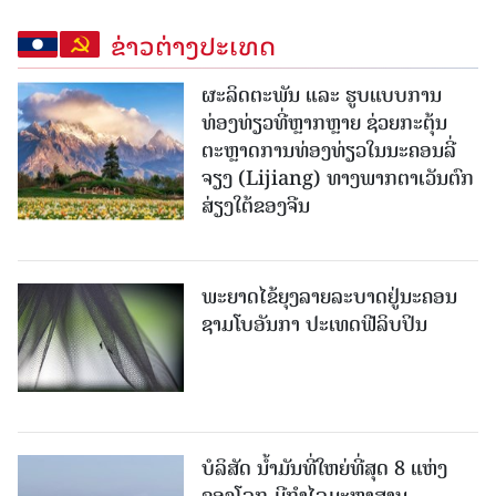
ຂ່າວຕ່າງປະເທດ
ຜະລິດຕະພັນ ແລະ ຮູບແບບການ
ທ່ອງທ່ຽວທີ່ຫຼາກຫຼາຍ ຊ່ວຍກະຕຸ້ນ
ຕະຫຼາດການທ່ອງທ່ຽວໃນນະຄອນລີ່
ຈຽງ (Lijiang) ທາງພາກຕາເວັນຕົກ
ສ່ຽງໃຕ້ຂອງຈີນ
ພະຍາດໄຂ້ຍຸງລາຍລະບາດຢູ່ນະຄອນ
ຊາມໂບ​ອັນກາ ປະເທດຟີລິບປິນ
ບໍລິສັດ ນ້ຳມັນທີ່ໃຫຍ່ທີ່ສຸດ 8 ແຫ່ງ
ຂອງໂລກ ມີກຳໄລມະຫາສານ