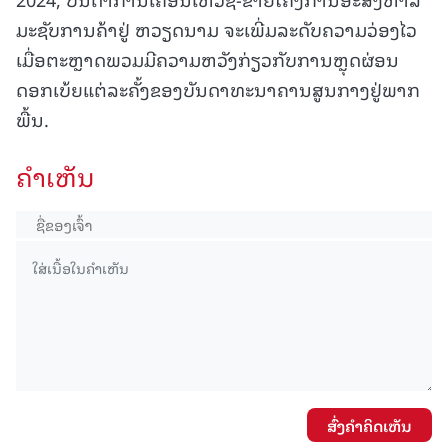
ມະຊັບການຄ້າຢູ່ ຫວຽດນາມ ຈະເພີ່ມລະດັບຄວາມວ່ອງໄວ
ເມື່ອຕະຫຼາດພວມມີຄວາມຫວັງກ່ຽວກັບການຫຼຸດຜ່ອນ
ດອກເບ້ຍແຕ່ລະຄັ້ງຂອງບັນດາທະນາຄານສູນກາງຢູ່ພາກ
ພື້ນ.
ຄໍາເຫັນ
ສົ່ງຄໍາຄິດເຫັນ