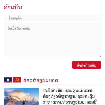
ຄໍາເຫັນ
ສົ່ງຄໍາຄິດເຫັນ
ຂ່າວຕ່າງປະເທດ
ຜະລິດຕະພັນ ແລະ ຮູບແບບການ
ທ່ອງທ່ຽວທີ່ຫຼາກຫຼາຍ ຊ່ວຍກະຕຸ້ນ
ຕະຫຼາດການທ່ອງທ່ຽວໃນນະຄອນລີ່