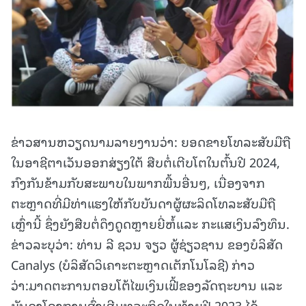
ຂ່າວສານຫວຽດນາມລາຍງານວ່າ: ຍອດຂາຍໂທລະສັບມືຖື
ໃນອາຊີຕາເວັນອອກສ່ຽງໃຕ້ ສືບຕໍ່ເຕີບໂຕໃນຕົ້ນປີ 2024,
ກົງກັນຂ້າມກັບສະພາບໃນພາກພື້ນອື່ນໆ, ເນື່ອງຈາກ
ຕະຫຼາດທີ່ມີທ່າແຮງໃຫ້ກັບບັນດາຜູ້ຜະລິດໂທລະສັບມືຖື
ເຫຼົ່ານີ້ ຊຶ່ງຍັງສືບຕໍ່ດຶງດູດຫຼາຍຍີ່ຫໍ້ແລະ ກະແສເງິນລົງທຶນ.
ຂ່າວລະບຸວ່າ: ທ່ານ ລີ ຊວນ ຈຽວ ຜູ້ຊ່ຽວຊານ ຂອງບໍລິສັດ
Canalys (ບໍລິສັດວິເຄາະຕະຫຼາດເຕັກໂນໂລຊີ) ກ່າວ
ວ່າ:ມາດຕະການຕອບໂຕ້ໄພເງິນເຟີ້ຂອງລັດຖະບານ ແລະ
ບັນດາໂຄງການສົ່ງເສີມທຸລະກິດໃນທ້າຍປີ 2023 ໄດ້