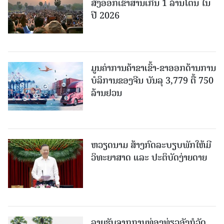
ສົ່ງອອກເຂົ້າສານເກີນ 1 ລ້ານໂຕນ ໃນ
ປີ 2026
ມູນຄ່າການຄ້າຂາເຂົ້າ-ຂາອອກດ້ານການ
ບໍລິການຂອງຈີນ ບັນລຸ 3,779 ຕື້ 750
ລ້ານຢວນ
ຫວຽດນາມ ສ້າງກົດລະບຽບພັກໃຫ້ມີ
ວິທະຍາສາດ ແລະ ປະຕິບັດງ່າຍດາຍ
ລາຍຮັບຈາກການທ່ອງທ່ຽວອັງກໍວັດ