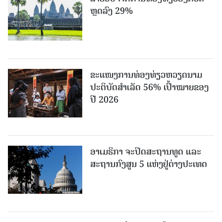
ຫຼດລົງ 29%
ຂະ​ແໜງ​ການ​ທ່ອງ​ທ່ຽວຫວຽດນາມ ​
ປະ​ຕິ​ບັດ​ສຳ​ເລັດ 56% ເປົ້າ​ໝາຍຂອງ
ປີ 2026
ອາເມຣິກາ ຈະປິດສະຖານທູດ ແ​ລະ
ສະຖານກົງສູນ 5 ແຫ່ງ​ຢູ່​ຕ່າງ​ປະ​ເທດ