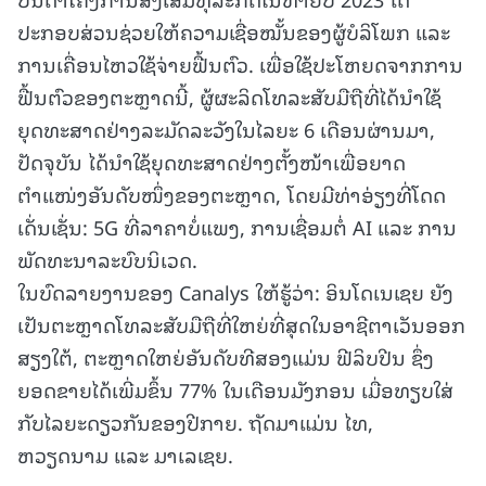
ປະກອບສ່ວນຊ່ວຍໃຫ້ຄວາມເຊື່ອໝັ້ນຂອງຜູ້ບໍລິໂພກ ແລະ
ການເຄື່ອນໄຫວໃຊ້ຈ່າຍຟື້ນຕົວ. ເພື່ອໃຊ້ປະໂຫຍດຈາກການ
ຟື້ນຕົວຂອງຕະຫຼາດນີ້, ຜູ້ຜະລິດໂທລະສັບມືຖືທີ່ໄດ້ນຳໃຊ້
ຍຸດທະສາດຢ່າງລະມັດລະວັງໃນໄລຍະ 6 ເດືອນຜ່ານມາ,
ປັດຈຸບັນ ໄດ້ນຳໃຊ້ຍຸດທະສາດຢ່າງຕັ້ງໜ້າເພື່ອຍາດ
ຕຳແໜ່ງອັນດັບໜຶ່ງຂອງຕະຫຼາດ, ໂດຍມີທ່າອ່ຽງທີ່ໂດດ
ເດັ່ນເຊັ່ນ: 5G ທີ່ລາຄາບໍ່ແພງ, ການເຊື່ອມຕໍ່ AI ແລະ ການ
ພັດທະນາລະບົບນິເວດ.
ໃນບົດລາຍງານຂອງ Canalys ໃຫ້ຮູ້ວ່າ: ອິນໂດເນເຊຍ ຍັງ
ເປັນຕະຫຼາດໂທລະສັບມືຖືທີ່ໃຫຍ່ທີ່ສຸດໃນອາຊີຕາເວັນອອກ
ສຽງໃຕ້, ຕະຫຼາດໃຫຍ່ອັນດັບທີສອງແມ່ນ ຟີລິບປີນ ຊຶ່ງ
ຍອດຂາຍໄດ້ເພີ່ມຂຶ້ນ 77% ໃນເດືອນມັງກອນ ເມື່ອທຽບໃສ່
ກັບໄລຍະດຽວກັນຂອງປີກາຍ. ຖັດມາແມ່ນ ໄທ,
ຫວຽດນາມ ແລະ ມາເລເຊຍ.