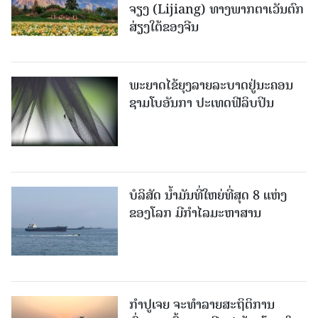
ຈຽງ (Lijiang) ທາງພາກຕາເວັນຕົກ
ສ່ຽງໃຕ້ຂອງຈີນ
ພະຍາດໄຂ້ຍຸງລາຍລະບາດຢູ່ນະຄອນ
ຊາມໂບ​ອັນກາ ປະເທດຟີລິບປິນ
ບໍລິສັດ ນ້ຳມັນທີ່ໃຫຍ່ທີ່ສຸດ 8 ແຫ່ງ
ຂອງໂລກ ມີກຳໄລມະຫາສານ
ກຳປູເຈຍ ຈະທຳລາຍສະຖິຕິການ