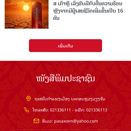
ສ ເກົາຫຼີ ເລັ່ງຮັບມືກັບຄື້ນຄວາມຮ້ອນ
ຫຼັງຈາກມີຜູ້ເສຍຊີວິດເພີ່ມຂຶ້ນເປັນ 16
ຄົນ
ເພີ່ມເຕີມ
ໜັງສືພິມປະຊາຊົນ
ຖະໜົນກຳແພງເມືອງ ນະຄອນຫຼວງວຽງຈັນ
ໂທລະສັບ: 021336111 - ແຟັກ: 021336113
ອີເມວ:
pasaxonn@yahoo.com