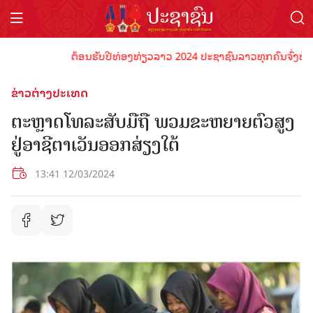
ຕ້ອນຮັບປີທ່ອງທ່ຽວລາວ 2024 ປະຊາຊົນລາວທຸກຄົນຈົ່ງພ້ອມເປັນ
ຂ່າວຕ່າງປະເທດ
ຕະຫຼາດໂທລະສັບມືຖື ພວມຂະຫຍາຍຕົວສູງ
ຢູ່ອາຊີຕາເວັນອອກສ່ຽງໃຕ້
13:41 12/03/2024