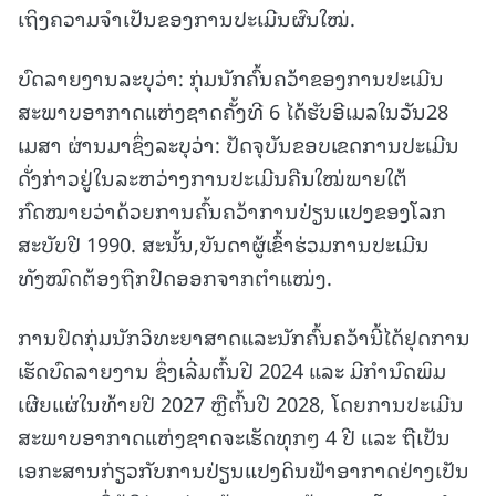
ເຖິງຄວາມຈຳເປັນຂອງການປະເມີນຜົນໃໝ່.
ບົດລາຍງານລະບຸວ່າ: ກຸ່ມນັກຄົ້ນຄວ້າຂອງການປະເມີນ
ສະພາບອາກາດແຫ່ງຊາດຄັ້ງທີ 6 ໄດ້ຮັບອີເມລໃນວັນ28
ເມສາ ຜ່ານມາຊຶ່ງລະບຸວ່າ: ປັດຈຸບັນຂອບເຂດການປະເມີນ
ດັ່ງກ່າວຢູ່ໃນລະຫວ່າງການປະເມີນຄືນໃໝ່ພາຍໃຕ້
ກົດໝາຍວ່າດ້ວຍການຄົ້ນຄວ້າການປ່ຽນແປງຂອງໂລກ
ສະບັບປີ 1990. ສະນັ້ນ,ບັນດາຜູ້ເຂົ້າຮ່ວມການປະເມີນ
ທັງໝົດຕ້ອງຖືກປົດອອກຈາກຕໍາແໜ່ງ.
ການປົດກຸ່ມນັກວິທະຍາສາດແລະນັກຄົ້ນຄວ້ານີ້ໄດ້ຢຸດການ
ເຮັດບົດລາຍງານ ຊຶ່ງເລີ່ມຕົ້ນປີ 2024 ແລະ ມີກໍານົດພິມ
ເຜີຍແຜ່ໃນທ້າຍປີ 2027 ຫຼືຕົ້ນປີ 2028, ໂດຍການປະເມີນ
ສະພາບອາກາດແຫ່ງຊາດຈະເຮັດທຸກໆ 4 ປີ ແລະ ຖືເປັນ
ເອກະສານກ່ຽວກັບການປ່ຽນແປງດິນຟ້າອາກາດຢ່າງເປັນ