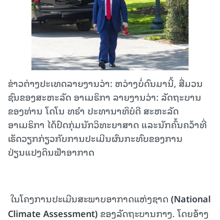
ຂ່າວຕ່າງປະເທດລາຍງານວ່າ: ຫວ່າງບໍ່ດົນມານີ້, ສື່ມວນ
ຊົນຂອງສະຫະລັດ ອາເມຣິກາ ລາຍງານວ່າ: ລັດຖະບານ
ຂອງທ່ານ ໂດໂນ ທຣໍາ ປະທານາທິບໍດີ ສະຫະລັດ
ອາເມຣິກາ ໄດ້ປົດກຸ່ມນັກວິທະຍາສາດ ແລະນັກຄົ້ນຄວ້າທີ່
ເຮັດວຽກກ່ຽວກັບການປະເມີນຜົນກະທົບຂອງການ
ປ່ຽນແປງດິນຟ້າອາກາດ
ໃນໂຄງການປະເມີນສະພາບອາກາດແຫ່ງຊາດ
(National
Climate Assessment)
ຂອງລັດຖະບານກາງ. ໂດຍອ້າງ