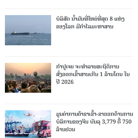
ບໍລິສັດ ນ້ຳມັນທີ່ໃຫຍ່ທີ່ສຸດ 8 ແຫ່ງ
ຂອງໂລກ ມີກຳໄລມະຫາສານ
ກຳປູເຈຍ ຈະທຳລາຍສະຖິຕິການ
ສົ່ງອອກເຂົ້າສານເກີນ 1 ລ້ານໂຕນ ໃນ
ປີ 2026
ມູນຄ່າການຄ້າຂາເຂົ້າ-ຂາອອກດ້ານການ
ບໍລິການຂອງຈີນ ບັນລຸ 3,779 ຕື້ 750
ລ້ານຢວນ