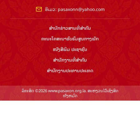
ອີເມວ:
pasaxonn@yahoo.com
ສຳ​ນັກ​ຂ່າວ​ສານ​ທີ່​ສຳ​ຄັນ​
ຄະນະໂຄສະນາອົບຮົມ​ສູນ​ກາງ​ພັກ
ໜັງສືພິມ ປະ​ຊາ​ຊົນ
ສຳ​ນັກ​ງານ​ທີ່​ສຳ​ຄັນ
ສຳ​ນັກ​ງານ​ປະ​ທານ​ປະ​ເທດ
ລິຂະສິດ ©2026 www.pasaxon.org.la. ສະຫງວນໄວ້ເຊິງສິດ
ທັງຫມົດ