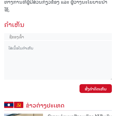
ທາງການທີ່ຜູ້ມີສ່ວນກ່ຽວຂ້ອງ ແລະ ຜູ້ວາງນະໂຍບາຍນຳ
ໃຊ້.
ຄໍາເຫັນ
ສົ່ງຄໍາຄິດເຫັນ
ຂ່າວຕ່າງປະເທດ