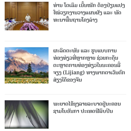
ທ່ານ ໂຕ​ເລິມ ເນັ້ນໜັກ ຕ້ອງ​ປ່ຽນ​ແປງ​
ໃໝ່​ວຽກ​ງານ​ວາງ​ແຜນ​ຜັງ ແລະ ​ພັດ​
ທະ​ນາ​ພື້ນ​ຖານ​ໂຄງ​ລ່າງ
ຜະລິດຕະພັນ ແລະ ຮູບແບບການ
ທ່ອງທ່ຽວທີ່ຫຼາກຫຼາຍ ຊ່ວຍກະຕຸ້ນ
ຕະຫຼາດການທ່ອງທ່ຽວໃນນະຄອນລີ່
ຈຽງ (Lijiang) ທາງພາກຕາເວັນຕົກ
ສ່ຽງໃຕ້ຂອງຈີນ
ພະຍາດໄຂ້ຍຸງລາຍລະບາດຢູ່ນະຄອນ
ຊາມໂບ​ອັນກາ ປະເທດຟີລິບປິນ