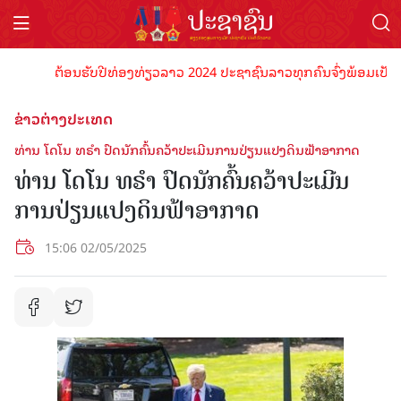
ຕ້ອນຮັບປີທ່ອງທ່ຽວລາວ 2024 ປະຊາຊົນລາວທຸກຄົນຈົ່ງພ້ອມເປັນເຈົ້າພ
ຂ່າວຕ່າງປະເທດ
ທ່ານ ໂດໂນ ທຣໍາ ປົດນັກຄົ້ນຄວ້າປະເມີນການປ່ຽນແປງດິນຟ້າອາກາດ
ທ່ານ ໂດໂນ ທຣໍາ ປົດນັກຄົ້ນຄວ້າປະເມີນ
ການປ່ຽນແປງດິນຟ້າອາກາດ
15:06 02/05/2025