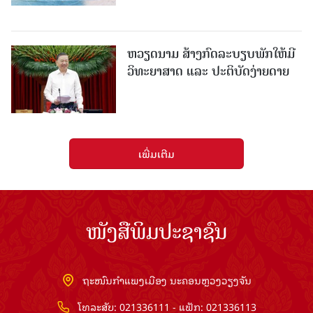
ຫວຽດນາມ ສ້າງກົດລະບຽບພັກໃຫ້ມີ
ວິທະຍາສາດ ແລະ ປະຕິບັດງ່າຍດາຍ
ເພີ່ມເຕີມ
ໜັງສືພິມປະຊາຊົນ
ຖະໜົນກຳແພງເມືອງ ນະຄອນຫຼວງວຽງຈັນ
ໂທລະສັບ: 021336111 - ແຟັກ: 021336113