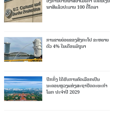
ອົງການດ່ານພາສີອາເມຣິກາ ໄດ້ຄືນເງິນ
ພາສີແລ້ວປະມານ 100 ຕື້ໂດລາ
ການຂາຍຍ່ອຍຂອງສິງກະໂປ ຂະຫຍາຍ
ຕົວ 4% ໃນເດືອນມິຖຸນາ
ປັກກິ່ງ ໄດ້ຮັບການຄັດເລືອກເປັນ
ນະຄອນຫຼວງແຫ່ງສະຖາປັດຕະຍະກຳ
ໂລກ ປະຈຳປີ 2029