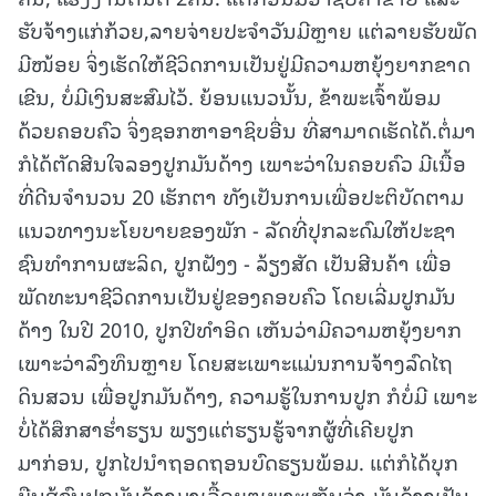
ຮັບຈ້າງແກ່ກ້ວຍ,ລາຍຈ່າຍປະຈໍາວັນມີຫຼາຍ ແຕ່ລາຍຮັບພັດ
ມີໜ້ອຍ ຈິ່ງເຮັດໃຫ້ຊີວິດການເປັນຢູ່ມີຄວາມຫຍຸ້ງຍາກຂາດ
ເຂີນ, ບໍ່ມີເງິນສະສົມໄວ້. ຍ້ອນແນວນັ້ນ, ຂ້າພະເຈົ້າພ້ອມ
ດ້ວຍຄອບຄົວ ຈິ່ງຊອກຫາອາຊິບອື່ນ ທີ່ສາມາດເຮັດໄດ້.ຕໍ່ມາ
ກໍໄດ້ຕັດສີນໃຈລອງປູກມັນດ້າງ ເພາະວ່າໃນຄອບຄົວ ມີເນື້ອ
ທີ່ດີນຈໍານວນ 20 ເຮັກຕາ ທັງເປັນການເພື່ອປະຕິບັດຕາມ
ແນວທາງນະໂຍບາຍຂອງພັກ - ລັດທີ່ປຸກລະດົມໃຫ້ປະຊາ
ຊົນທໍາການຜະລິດ, ປູກຝັງງ - ລ້ຽງສັດ ເປັນສີນຄ້າ ເພື່ອ
ພັດທະນາຊີວິດການເປັນຢູ່ຂອງຄອບຄົວ ໂດຍເລີ່ມປູກມັນ
ດ້າງ ໃນປີ 2010, ປູກປີທໍາອິດ ເຫັນວ່າມີຄວາມຫຍຸ້ງຍາກ
ເພາະວ່າລົງທຶນຫຼາຍ ໂດຍສະເພາະແມ່ນການຈ້າງລົດໄຖ
ດິນສວນ ເພື່ອປູກມັນດ້າງ, ຄວາມຮູ້ໃນການປູກ ກໍບໍ່ມີ ເພາະ
ບໍ່ໄດ້ສຶກສາຮໍ່າຮຽນ ພຽງແຕ່ຮຽນຮູ້ຈາກຜູ້ທີ່ເຄີຍປູກ
ມາກ່ອນ, ປູກໄປນໍາຖອດຖອນບົດຮຽນພ້ອມ. ແຕ່ກໍໄດ້ບຸກ
ບືນສູ້ຊົນປູກມັນດ້າງມາເລື້ອຍໆເພາະເຫັນວ່າ ມັນດ້າງເປັນ