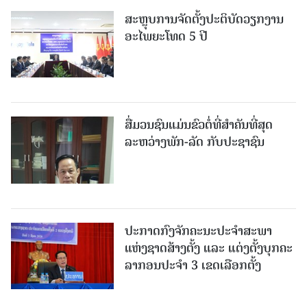
ສະຫຼຸບການຈັດຕັ້ງປະຕິບັດວຽກງານ
ອະໄພຍະໂທດ 5 ປີ
ສື່ມວນຊົນແມ່ນຂົວຕໍ່ທີ່ສໍາຄັນທີ່ສຸດ
ລະຫວ່າງພັກ-ລັດ ກັບປະຊາຊົນ
ປະກາດກົງຈັກຄະນະປະຈໍາສະພາ
ແຫ່ງຊາດສ້າງຕັ້ງ ແລະ ແຕ່ງຕັ້ງບຸກຄະ
ລາກອນປະຈໍາ 3 ເຂດເລືອກຕັ້ງ