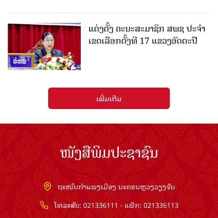
ແຕ່ງຕັ້ງ ຄະນະສະມາຊິກ ສພຊ ປະຈຳ
ເຂດເລືອກຕັ້ງທີ 17 ແຂວງອັດຕະປື
ເພີ່ມເຕີມ
ໜັງສືພິມປະຊາຊົນ
ຖະໜົນກຳແພງເມືອງ ນະຄອນຫຼວງວຽງຈັນ
ໂທລະສັບ: 021336111 - ແຟັກ: 021336113