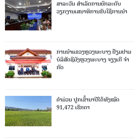
ສາລະວັນ ສໍາເລັດການຍົກລະດັບ
ວຽກງານເສນາທິການຮັບໃຊ້ການນໍາ
ການນຳແຂວງຫຼວງພະບາງ ຢ້ຽມ​ຢາມ
ບໍ​ລິ​ສັດຊີມັງຫຼວງພະບາງ ຈຽງເກີ ຈໍາ
ກັດ
ຄໍາມ່ວນ ປູກເຂົ້ານາປີໄດ້ທັງໝົດ
91,472 ເຮັກຕາ