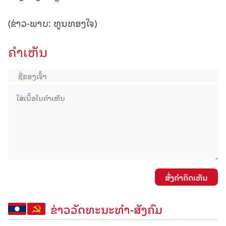
(ຂ່າວ-ພາບ: ທູນທອງໃຈ)
ຄໍາເຫັນ
ສົ່ງຄໍາຄິດເຫັນ
ຂ່າວວັດທະນະທຳ-ສັງຄົມ