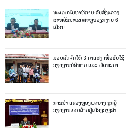
ພະແນກໂຍທາທິການ-ຂົນສົ່ງແຂວງ
ສະຫວັນນະເຂດສະຫຼຸບວຽກງານ 6
ເດືອນ
ມອບລົດຈັກໃຫ້ 3 ຕາແສງ ເພື່ອຮັບໃຊ້
ວຽກງານບໍລິຫານ ແລະ ພັດທະນາ
ການນຳ ແຂວງຫຼວງພະບາງ ຊຸກຍູ້
ວຽກງານຮອບດ້ານຢູ່ເມືອງວຽງຄໍາ