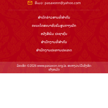
ອີເມວ:
pasaxonn@yahoo.com
ສຳ​ນັກ​ຂ່າວ​ສານ​ທີ່​ສຳ​ຄັນ​
ຄະນະໂຄສະນາອົບຮົມ​ສູນ​ກາງ​ພັກ
ໜັງສືພິມ ປະ​ຊາ​ຊົນ
ສຳ​ນັກ​ງານ​ທີ່​ສຳ​ຄັນ
ສຳ​ນັກ​ງານ​ປະ​ທານ​ປະ​ເທດ
ລິຂະສິດ ©2026 www.pasaxon.org.la. ສະຫງວນໄວ້ເຊິງສິດ
ທັງຫມົດ