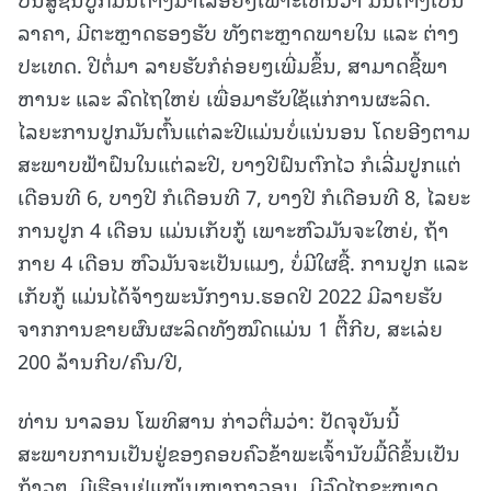
ລາຄາ, ມີຕະຫຼາດຮອງຮັບ ທັງຕະຫຼາດພາຍໃນ ແລະ ຕ່າງ
ປະເທດ. ປີຕໍ່ມາ ລາຍຮັບກໍຄ່ອຍໆເພີ່ມຂຶ້ນ, ສາມາດຊື້ພາ
ຫານະ ແລະ ລົດໄຖໃຫຍ່ ເພື່ອມາຮັບໃຊ້ແກ່ການຜະລິດ.
ໄລຍະການປູກມັນຕົ້ນແຕ່ລະປີແມ່ນບໍ່ແນ່ນອນ ໂດຍອີງຕາມ
ສະພາບຟ້າຝົນໃນແຕ່ລະປີ, ບາງປີຝົນຕົກໄວ ກໍເລີ່ມປູກແຕ່
ເດືອນທີ 6, ບາງປີ ກໍເດືອນທີ 7, ບາງປີ ກໍເດືອນທີ 8, ໄລຍະ
ການປູກ 4 ເດືອນ ແມ່ນເກັບກູ້ ເພາະຫົວມັນຈະໃຫຍ່, ຖ້າ
ກາຍ 4 ເດືອນ ຫົວມັນຈະເປັນແມງ, ບໍ່ມີໃຜຊື້. ການປູກ ແລະ
ເກັບກູ້ ແມ່ນໄດ້ຈ້າງພະນັກງານ.ຮອດປີ 2022 ມີລາຍຮັບ
ຈາກການຂາຍຜົນຜະລິດທັງໝົດແມ່ນ 1 ຕື້ກີບ, ສະເລ່ຍ
200 ລ້ານກີບ/ຄົນ/ປີ,
ທ່ານ ນາລອນ ໂພທິສານ ກ່າວຕື່ມວ່າ: ປັດຈຸບັນນີ້
ສະພາບການເປັນຢູ່ຂອງຄອບຄົວຂ້າພະເຈົ້ານັບມື້ດີຂຶ້ນເປັນ
ກ້າວໆ, ມີເຮືອນຢູ່ແໜ້ນໜາຖາວອນ, ມີລົດໄຖຂະໜາດ