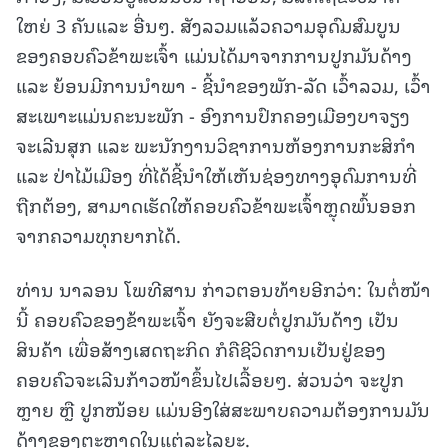
ໃຫຍ່ 3 ຄັນແລະ ອື່ນໆ. ສັງລວມແລ້ວຄວາມອຸດົມສົມບູນ
ຂອງຄອບຄົວຂ້າພະເຈົ້າ ແມ່ນໄດ້ມາຈາກການປູກມັນດ້າງ
ແລະ ຍ້ອນມີການນໍາພາ - ຊີ້ນໍາຂອງພັກ-ລັດ ເວົ້າລວມ, ເວົ້າ
ສະເພາະແມ່ນຄະນະພັກ - ອົງການປົກຄອງເມືອງບາຈຽງ
ຈະເລີນສຸກ ແລະ ພະນັກງານວິຊາການຫ້ອງການກະສິກໍາ
ແລະ ປ່າໄມ້ເມືອງ ທີ່ໄດ້ຊີ້ນໍາໃຫ້ເຫັນຊ່ອງທາງອຸດົມການທີ່
ຖືກຕ້ອງ, ສາມາດເຮັດໃຫ້ຄອບຄົວຂ້າພະເຈົ້າຫຼຸດພົ້ນອອກ
ຈາກຄວາມທຸກຍາກໄດ້.
ທ່ານ ນາລອນ ໂພທີສານ ກ່າວຕອນທ້າຍອີກວ່າ: ໃນຕໍ່ໜ້າ
ນີ້ ຄອບຄົວຂອງຂ້າພະເຈົ້າ ຍັງຈະສືບຕໍ່ປູກມັນດ້າງ ເປັນ
ສິນຄ້າ ເພື່ອສ້າງເສດຖະກິດ ກໍຄືຊີວິດການເປັນຢູ່ຂອງ
ຄອບຄົວຈະເລີນກ້າວໜ້າຂຶ້ນໄປເລື້ອຍໆ. ສ່ວນວ່າ ຈະປູກ
ຫຼາຍ ຫຼື ປູກໜ້ອຍ ແມ່ນອີງໃສ່ສະພາບຄວາມຕ້ອງການມັນ
ດ້າງຂອງຕະຫຼາດໃນແຕ່ລະໄລຍະ.