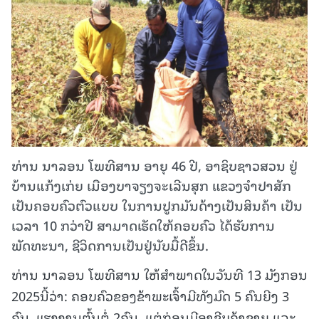
ທ່ານ ນາລອນ ໂພທີສານ ອາຍຸ 46 ປີ, ອາຊິບຊາວສວນ ຢູ່
ບ້ານແກ້ງເກ່ຍ ເມືອງບາຈຽງຈະເລີນສຸກ ແຂວງຈໍາປາສັກ
ເປັນຄອບຄົວຕົວແບບ ໃນການປູກມັນດ້າງເປັນສິນຄ້າ ເປັນ
ເວລາ 10 ກວ່າປີ ສາມາດເຮັດໃຫ້ຄອບຄົວ ໄດ້ຮັບການ
ພັດທະນາ, ຊີວິດການເປັນຢູ່ນັບມື້ດີຂຶ້ນ.
ທ່ານ ນາລອນ ໂພທີສານ ໃຫ້ສໍາພາດໃນວັນທີ 13 ມັງກອນ
2025ນີ້ວ່າ: ຄອບຄົວຂອງຂ້າພະເຈົ້າມີທັງມົດ 5 ຄົນຍີງ 3
ຄົນ, ແຮງງານຕົ້ນຕໍ່ 2ຄົນ. ແຕ່ກ່ອນມີອາຊີບຄ້າຂາຍ ແລະ