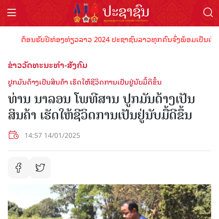
ຕ້ອນຮັບປີທ່ອງທ່ຽວລາວ 2024 ປະຊາຊົນລາວທຸກຄົນຈົ່ງພ້ອມເປັນເຈົ້າພາບ
ຂ່າວວັດທະນະທຳ-ສັງຄົມ
ປູກມັນດ້າງເປັນສິນຄ້າ ເຮັດໃຫ້ຊີວິດການເປັນຢູ່ນັບມື້ດີຂຶ້ນ
ທ່ານ ນາລອນ ໂພທີສານ ປູກມັນດ້າງເປັນ
ສິນຄ້າ ເຮັດໃຫ້ຊີວິດການເປັນຢູ່ນັບມື້ດີຂຶ້ນ
14:57 14/01/2025