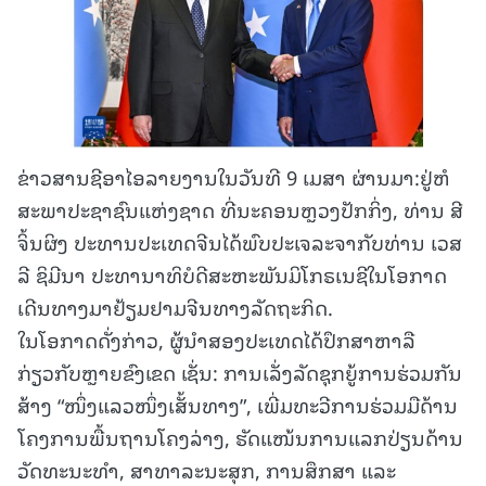
ຂ່າວສານຊີອາໄອລາຍງານໃນວັນທີ 9 ເມສາ ຜ່ານມາ:ຢູ່ຫໍ
ສະພາປະຊາຊົນແຫ່ງຊາດ ທີ່ນະຄອນຫຼວງປັກກິ່ງ, ທ່ານ ສີ
ຈິ້ນຜິງ ປະທານປະເທດຈີນໄດ້ພົບປະເຈລະຈາກັບທ່ານ ເວສ
ລີ ຊິມີນາ ປະທານາທິບໍດີສະຫະພັນມິໂກຣເນຊີໃນໂອກາດ
ເດີນທາງມາຢ້ຽມຢາມຈີນທາງລັດຖະກິດ.
ໃນໂອກາດດັ່ງກ່າວ, ຜູ້ນໍາສອງປະເທດໄດ້ປຶກສາຫາລື
ກ່ຽວກັບຫຼາຍຂົງເຂດ ເຊັ່ນ: ການເລັ່ງລັດຊຸກຍູ້ການຮ່ວມກັນ
ສ້າງ “ໜຶ່ງແລວໜຶ່ງເສັ້ນທາງ”, ເພີ່ມທະວີການຮ່ວມມືດ້ານ
ໂຄງການພື້ນຖານໂຄງລ່າງ, ຮັດແໜ້ນການແລກປ່ຽນດ້ານ
ວັດທະນະທໍາ, ສາທາລະນະສຸກ, ການສຶກສາ ແລະ