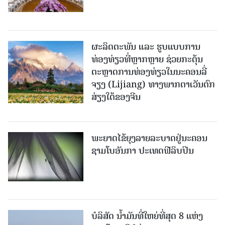
ຜະລິດຕະພັນ ແລະ ຮູບແບບການ
ທ່ອງທ່ຽວທີ່ຫຼາກຫຼາຍ ຊ່ວຍກະຕຸ້ນ
ຕະຫຼາດການທ່ອງທ່ຽວໃນນະຄອນລີ່
ຈຽງ (Lijiang) ທາງພາກຕາເວັນຕົກ
ສ່ຽງໃຕ້ຂອງຈີນ
ພະຍາດໄຂ້ຍຸງລາຍລະບາດຢູ່ນະຄອນ
ຊາມໂບ​ອັນກາ ປະເທດຟີລິບປິນ
ບໍລິສັດ ນ້ຳມັນທີ່ໃຫຍ່ທີ່ສຸດ 8 ແຫ່ງ