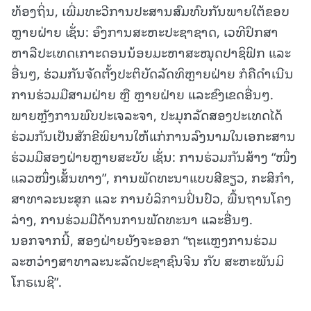
ທ້ອງຖິ່ນ, ເພີ່ມທະວີການປະສານສົມທົບກັນພາຍໃຕ້ຂອບ
ຫຼາຍຝ່າຍ ເຊັ່ນ: ອົງການສະຫະປະຊາຊາດ, ເວທີປຶກສາ
ຫາລືປະເທດເກາະດອນນ້ອຍມະຫາສະໝຸດປາຊິຟິກ ແລະ
ອື່ນໆ, ຮ່ວມກັນຈັດຕັ້ງປະຕິບັດລັດທິຫຼາຍຝ່າຍ ກໍຄືດໍາເນີນ
ການຮ່ວມມືສາມຝ່າຍ ຫຼື ຫຼາຍຝ່າຍ ແລະຂົງເຂດອື່ນໆ.
ພາຍຫຼັງການພົບປະເຈລະຈາ, ປະມຸກລັດສອງປະເທດໄດ້
ຮ່ວມກັນເປັນສັກຂີພິຍານໃຫ້ແກ່ການລົງນາມໃນເອກະສານ
ຮ່ວມມືສອງຝ່າຍຫຼາຍສະບັບ ເຊັ່ນ: ການຮ່ວມກັນສ້າງ “ໜຶ່ງ
ແລວໜຶ່ງເສັ້ນທາງ”, ການພັດທະນາແບບສີຂຽວ, ກະສິກໍາ,
ສາທາລະນະສຸກ ແລະ ການບໍລິການປິ່ນປົວ, ພື້ນຖານໂຄງ
ລ່າງ, ການຮ່ວມມືດ້ານການພັດທະນາ ແລະອື່ນໆ.
ນອກຈາກນີ້, ສອງຝ່າຍຍັງຈະອອກ “ຖະແຫຼງການຮ່ວມ
ລະຫວ່າງສາທາລະນະລັດປະຊາຊົນຈີນ ກັບ ສະຫະພັນມິ
ໂກຣເນຊີ”.