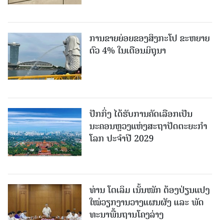
ການຂາຍຍ່ອຍຂອງສິງກະໂປ ຂະຫຍາຍ
ຕົວ 4% ໃນເດືອນມິຖຸນາ
ປັກກິ່ງ ໄດ້ຮັບການຄັດເລືອກເປັນ
ນະຄອນຫຼວງແຫ່ງສະຖາປັດຕະຍະກຳ
ໂລກ ປະຈຳປີ 2029
ທ່ານ ໂຕ​ເລິມ ເນັ້ນໜັກ ຕ້ອງ​ປ່ຽນ​ແປງ​
ໃໝ່​ວຽກ​ງານ​ວາງ​ແຜນ​ຜັງ ແລະ ​ພັດ​
ທະ​ນາ​ພື້ນ​ຖານ​ໂຄງ​ລ່າງ