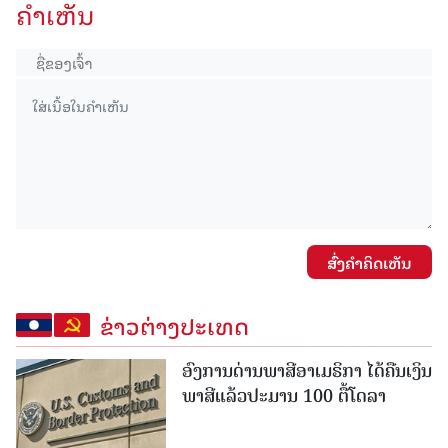
ຄໍາເຫັນ
ສົ່ງຄໍາຄິດເຫັນ
ຂ່າວຕ່າງປະເທດ
ອົງການດ່ານພາສີອາເມຣິກາ ໄດ້ຄືນເງິນ
ພາສີແລ້ວປະມານ 100 ຕື້ໂດລາ