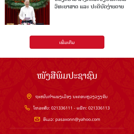
ວິທະຍາສາດ ແລະ ປະຕິບັດງ່າຍດາຍ
ເພີ່ມເຕີມ
ໜັງສືພິມປະຊາຊົນ
ຖະໜົນກຳແພງເມືອງ ນະຄອນຫຼວງວຽງຈັນ
ໂທລະສັບ: 021336111 - ແຟັກ: 021336113
ອີເມວ:
pasaxonn@yahoo.com