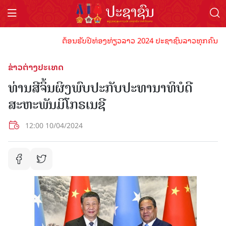
ຕ້ອນຮັບປີທ່ອງທ່ຽວລາວ 2024 ປະຊາຊົນລາວທຸກຄົນຈົ່ງພ້ອມ
ຂ່າວຕ່າງປະເທດ
ທ່ານສີຈິ້ນຜິງພົບປະກັບປະທານາທິບໍດີ
ສະຫະພັນມິໂກຣເນຊີ
12:00 10/04/2024