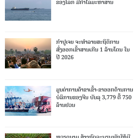
ຂອງໂລກ ມີກຳໄລມະຫາສານ
ກຳປູເຈຍ ຈະທຳລາຍສະຖິຕິການ
ສົ່ງອອກເຂົ້າສານເກີນ 1 ລ້ານໂຕນ ໃນ
ປີ 2026
ມູນຄ່າການຄ້າຂາເຂົ້າ-ຂາອອກດ້ານການ
ບໍລິການຂອງຈີນ ບັນລຸ 3,779 ຕື້ 750
ລ້ານຢວນ
ຫວຽດນາມ ສ້າງກົດລະບຽບພັກໃຫ້ມີ