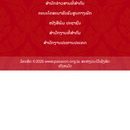
ສຳ​ນັກ​ຂ່າວ​ສານ​ທີ່​ສຳ​ຄັນ​
ຄະນະໂຄສະນາອົບຮົມ​ສູນ​ກາງ​ພັກ
ໜັງສືພິມ ປະ​ຊາ​ຊົນ
ສຳ​ນັກ​ງານ​ທີ່​ສຳ​ຄັນ
ສຳ​ນັກ​ງານ​ປະ​ທານ​ປະ​ເທດ
ລິຂະສິດ ©2026 www.pasaxon.org.la. ສະຫງວນໄວ້ເຊິງສິດ
ທັງຫມົດ