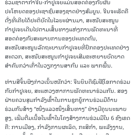
ຮ່ວມຊາຕາກຳຈີນ-ກຳປູເຈຍແມ່ນສອດຄ່ອງກັບຜົນ
ປະໂຫຍດຂອງປະຊາຊົນສອງຊາດຢ່າງສົມບູນ. ຈີນຈະເຮັດຄື
ດັ່ງທີ່ເຄີຍໄດ້ປະຕິບັດໃນໄລຍະຜ່ານມາ, ສະໜັບສະໜູນ
ກຳປູເຈຍເດີນໄປຕາມເສັ້ນທາງແຫ່ງການພັດທະນາທີ່
ສອດຄ່ອງກັບສະພາບການຂອງປະເທດຕົນ,
ສະໜັບສະໜູນລັດຖະບານກຳປູເຈຍທີ່ປົກຄອງປະເທດຢ່າງ
ສະດວກ, ສະໜັບສະໜູນກຳປູເຈຍເສີມຂະຫຍາຍບົດບາດ
ສຳຄັນກວ່າເກົ່າໃນວຽກງານສາກົນ ແລະ ພາກພື້ນ.
ທ່ານສີຈິ້ນຜິງກ່າວເນັ້ນໜັກວ່າ: ຈີນຍິນດີຊົມໃຊ້ໂອກາດຮ່ວມ
ກັບກຳປູເຈຍ, ສະແຫວງຫາການພັດທະນາຮ່ວມກັນ. ສອງ
ຝ່າຍຄວນສຸມກຳລັງເຂົ້າໃນການຊຸກຍູ້ການຮ່ວມມືດ້ານ
ຮ່ວມກັນສ້າງ “ໜຶ່ງແລວໜຶ່ງເສັ້ນທາງ” ຢ່າງມີຄຸນນະພາບ
ສູງ, ເພີ່ມຕື່ມເນື້ອໃນເຂົ້າໃນໂຄງສ້າງການຮ່ວມມືໃນ 6 ຂົງເຂດ
ຄື: ການເມືອງ, ກຳລັງການຜະລິດ, ກະສິກຳ, ພະລັງງານ,