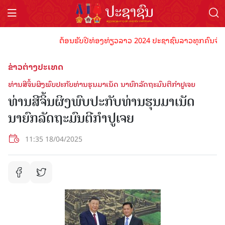
ຕ້ອນຮັບປີທ່ອງທ່ຽວລາວ 2024 ປະຊາຊົນລາວທຸກຄົນຈົ່ງພ້ອມເ
ຂ່າວຕ່າງປະເທດ
ທ່ານສີຈິ້ນຜິງພົບປະກັບທ່ານຮຸນມາເນັດ ນາຍົກລັດຖະມົນຕີກຳປູເຈຍ
ທ່ານສີຈິ້ນຜິງພົບປະກັບທ່ານຮຸນມາເນັດ
ນາຍົກລັດຖະມົນຕີກຳປູເຈຍ
11:35 18/04/2025