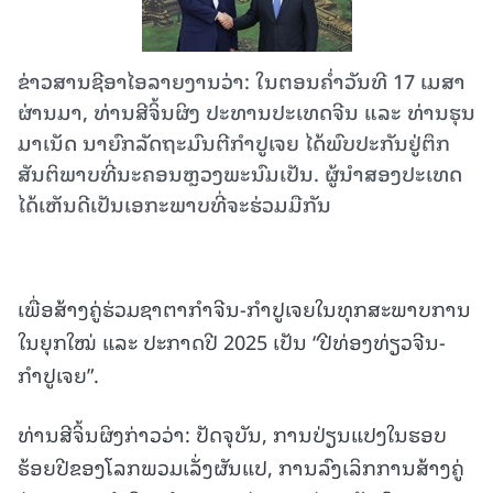
ຂ່າວສານຊີອາໄອລາຍງານວ່າ: ໃນຕອນຄ່ຳວັນທີ 17 ເມສາ
ຜ່ານມາ, ທ່ານສີຈິ້ນຜິງ ປະທານປະເທດຈີນ ແລະ ທ່ານຮຸນ
ມາເນັດ ນາຍົກລັດຖະມົນຕີກຳປູເຈຍ ໄດ້ພົບປະກັນຢູ່ຕຶກ
ສັນຕິພາບທີ່ນະຄອນຫຼວງພະນົມເປັນ. ຜູ້ນຳສອງປະເທດ
ໄດ້ເຫັນດີເປັນເອກະພາບທີ່ຈະຮ່ວມມືກັນ
ເພື່ອສ້າງຄູ່ຮ່ວມຊາຕາກຳຈີນ-ກຳປູເຈຍໃນທຸກສະພາບການ
ໃນຍຸກໃໝ່ ແລະ ປະກາດປີ 2025 ເປັນ “ປີທ່ອງທ່ຽວຈີນ-
ກຳປູເຈຍ”.
ທ່ານສີຈິ້ນຜິງກ່າວວ່າ: ປັດຈຸບັນ, ການປ່ຽນແປງໃນຮອບ
ຮ້ອຍປີຂອງໂລກພວມເລັ່ງຜັນແປ, ການລົງເລິກການສ້າງຄູ່