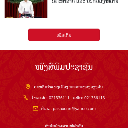
ວິທະຍາສາດ ແລະ ປະຕິບັດງ່າຍດາຍ
ເພີ່ມເຕີມ
ໜັງສືພິມປະຊາຊົນ
ຖະໜົນກຳແພງເມືອງ ນະຄອນຫຼວງວຽງຈັນ
ໂທລະສັບ: 021336111 - ແຟັກ: 021336113
ອີເມວ:
pasaxonn@yahoo.com
ສຳ​ນັກ​ຂ່າວ​ສານ​ທີ່​ສຳ​ຄັນ​