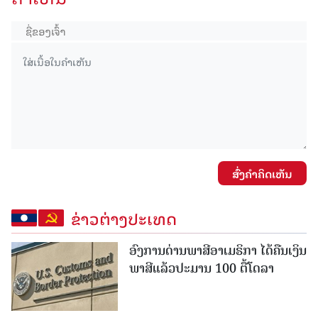
ສົ່ງຄໍາຄິດເຫັນ
ຂ່າວຕ່າງປະເທດ
ອົງການດ່ານພາສີອາເມຣິກາ ໄດ້ຄືນເງິນ
ພາສີແລ້ວປະມານ 100 ຕື້ໂດລາ