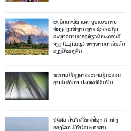
ຜະລິດຕະພັນ ແລະ ຮູບແບບການ
ທ່ອງທ່ຽວທີ່ຫຼາກຫຼາຍ ຊ່ວຍກະຕຸ້ນ
ຕະຫຼາດການທ່ອງທ່ຽວໃນນະຄອນລີ່
ຈຽງ (Lijiang) ທາງພາກຕາເວັນຕົກ
ສ່ຽງໃຕ້ຂອງຈີນ
ພະຍາດໄຂ້ຍຸງລາຍລະບາດຢູ່ນະຄອນ
ຊາມໂບ​ອັນກາ ປະເທດຟີລິບປິນ
ບໍລິສັດ ນ້ຳມັນທີ່ໃຫຍ່ທີ່ສຸດ 8 ແຫ່ງ
ຂອງໂລກ ມີກຳໄລມະຫາສານ