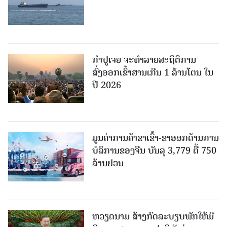
ກຳປູເຈຍ ຈະທຳລາຍສະຖິຕິການ
ສົ່ງອອກເຂົ້າສານເກີນ 1 ລ້ານໂຕນ ໃນ
ປີ 2026
ມູນຄ່າການຄ້າຂາເຂົ້າ-ຂາອອກດ້ານການ
ບໍລິການຂອງຈີນ ບັນລຸ 3,779 ຕື້ 750
ລ້ານຢວນ
ຫວຽດນາມ ສ້າງກົດລະບຽບພັກໃຫ້ມີ