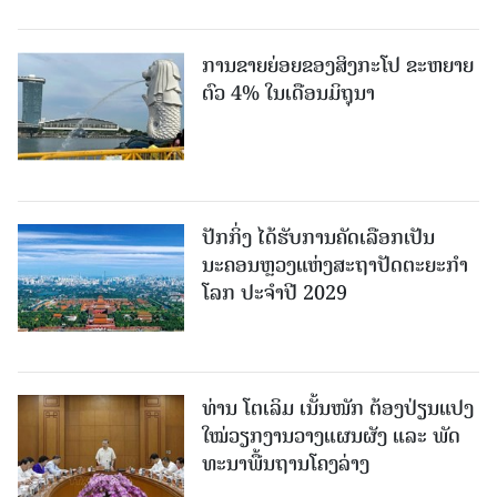
ການຂາຍຍ່ອຍຂອງສິງກະໂປ ຂະຫຍາຍ
ຕົວ 4% ໃນເດືອນມິຖຸນາ
ປັກກິ່ງ ໄດ້ຮັບການຄັດເລືອກເປັນ
ນະຄອນຫຼວງແຫ່ງສະຖາປັດຕະຍະກຳ
ໂລກ ປະຈຳປີ 2029
ທ່ານ ໂຕ​ເລິມ ເນັ້ນໜັກ ຕ້ອງ​ປ່ຽນ​ແປງ​
ໃໝ່​ວຽກ​ງານ​ວາງ​ແຜນ​ຜັງ ແລະ ​ພັດ​
ທະ​ນາ​ພື້ນ​ຖານ​ໂຄງ​ລ່າງ