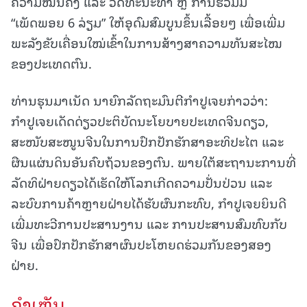
ຄວາມໝັ້ນຄົງ ແລະ ວັດທະນະທຳ ຫຼື ການຮ່ວມມື
“ເພັດພອຍ 6 ລ່ຽມ” ໃຫ້ອຸດົມສົມບູນຂຶ້ນເລື້ອຍໆ ເພື່ອເພີ່ມ
ພະລັງຂັບເຄື່ອນໃໝ່ເຂົ້າໃນການສ້າງສາຄວາມທັນສະໄໝ
ຂອງປະເທດຕົນ.
ທ່ານຮຸນມາເນັດ ນາຍົກລັດຖະມົນຕີກຳປູເຈຍກ່າວວ່າ:
ກຳປູເຈຍເດັດດ່ຽວປະຕິບັດນະໂຍບາຍປະເທດຈີນດຽວ,
ສະໜັບສະໜູນຈີນໃນການປົກປັກຮັກສາອະທິປະໄຕ ແລະ
ຜືນແຜ່ນດິນອັນຄົບຖ້ວນຂອງຕົນ. ພາຍໃຕ້ສະຖານະການທີ່
ລັດທິຝ່າຍດຽວໄດ້ເຮັດໃຫ້ໂລກເກີດຄວາມປັ່ນປ່ວນ ແລະ
ລະບົບການຄ້າຫຼາຍຝ່າຍໄດ້ຮັບຜົນກະທົບ, ກຳປູເຈຍຍິນດີ
ເພີ່ມທະວີການປະສານງານ ແລະ ການປະສານສົມທົບກັບ
ຈີນ ເພື່ອປົກປັກຮັກສາຜົນປະໂຫຍດຮ່ວມກັນຂອງສອງ
ຝ່າຍ.
ຄໍາເຫັນ