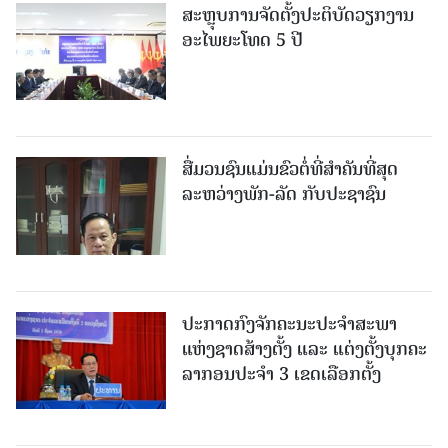
ສະຫຼຸບການຈັດຕັ້ງປະຕິບັດວຽກງານ
ອະໄພຍະໂທດ 5 ປີ
ສື່ມວນຊົນແມ່ນຂົວຕໍ່ທີ່ສໍາຄັນທີ່ສຸດ
ລະຫວ່າງພັກ-ລັດ ກັບປະຊາຊົນ
ປະກາດກົງຈັກຄະນະປະຈໍາສະພາ
ແຫ່ງຊາດສ້າງຕັ້ງ ແລະ ແຕ່ງຕັ້ງບຸກຄະ
ລາກອນປະຈໍາ 3 ເຂດເລືອກຕັ້ງ