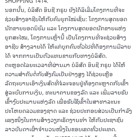
SHOPPING 1414.
ນອກນັ້ນ, ບໍລິສັດ ອິນຊີ ກຣຸບ ຍັງໄດ້ລິເລີ່ມໂຄງການທີ່ຈະ
ຊ່ວຍສ້າງອາຊີບໃຫ້ກັບຄົນຍຸກໃໝ່ເຊັ່ນ: ໂຄງການສຸດຍອດ
ນັກຂາຍຍອດນິຍົມ ແລະ ໂຄງການສຸດຍອດນັກຂາຍແຫ່ງ
ຍຸກສະໄໝ, ໂຄງການເຫຼົ່ານີ້ ເປັນໂຄງການທີ່ຈະຊ່ວຍສ້າງ
ອາຊີບ ສ້າງລາຍໄດ້ ໃຫ້ແກ່ບຸກຄົນທົ່ວໄປທີ່ຕ້ອງການມີລາຍ
ໄດ້ ຈາກການເປັນຕົວແທນຂາຍກັບທາງບໍລິສັດ.
ຕະຫຼອດໄລຍະເວລາທີ່ຜ່ານມາ ບໍລິສັດ ອິນຊີ ກຣຸບ ໄດ້ໃຫ້
ຄວາມສຳຄັນຕໍ່ກັບສັງຄົມເປັນຢ່າງສູງ ໄດ້ຊ່ວຍເຫຼືອ
ລັດຖະບານເອົາເງິນສົດທີ່ຈໍລະຈອນຢູ່ທ້ອງຕະຫຼາດກັບເຂົ້າ
ສູ່ລະບົບການເງິນ, ທະນາຄານຂອງລັດ ແລະ ເພີ່ມລາຍຮັບ
ເຂົ້າງົບປະມານແຫ່ງລັດ ເພື່ອຮັບໃຊ້ເຂົ້າໃນສາທາລະນະ
ປະໂຫຍດລວມຂອງຊາດ ແລະ ຊ່ວຍປະກອບສ່ວນເປັນກຳລັງ
ແຮງໜຶ່ງໃນການສ້າງວຽກເຮັດງານທຳ ໃຫ້ກັບປະຊາຊົນ
ລາວບັນດາເຜົ່າຈຳນວນໜຶ່ງໃນຂອບເຂດທົ່ວປະເທດ.