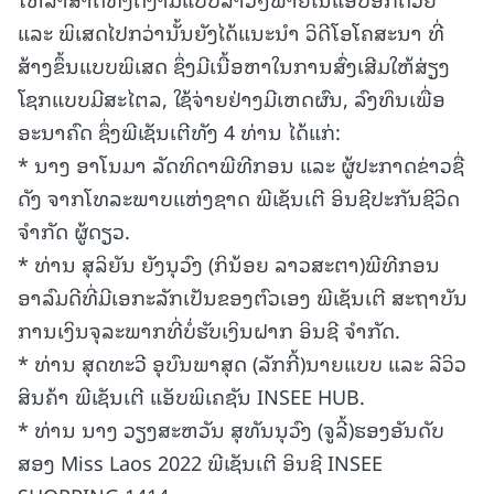
ແລະ ພິເສດໄປກວ່ານັ້ນຍັງໄດ້ແນະນຳ ວິດີໂອໂຄສະນາ ທີ່
ສ້າງຂຶ້ນແບບພິເສດ ຊຶ່ງມີເນື້ອຫາໃນການສົ່ງເສີມໃຫ້ສ່ຽງ
ໂຊກແບບມີສະໄຕລ, ໃຊ້ຈ່າຍຢ່າງມີເຫດຜົນ, ລົງທຶນເພື່ອ
ອະນາຄົດ ຊຶ່ງພີເຊັນເຕີທັງ 4 ທ່ານ ໄດ້ແກ່:
* ນາງ ອາໂນມາ ລັດທິດາພີທີກອນ ແລະ ຜູ້ປະກາດຂ່າວຊື່
ດັງ ຈາກໂທລະພາບແຫ່ງຊາດ ພີເຊັນເຕີ ອິນຊີປະກັນຊີວິດ
ຈຳກັດ ຜູ້ດຽວ.
* ທ່ານ ສຸລິຍັນ ຍັງນຸວົງ (ກິນ້ອຍ ລາວສະຕາ)ພີທີກອນ
ອາລົມດີທີ່ມີເອກະລັກເປັນຂອງຕົວເອງ ພີເຊັນເຕີ ສະຖາບັນ
ການເງິນຈຸລະພາກທີ່ບໍ່ຮັບເງິນຝາກ ອິນຊີ ຈຳກັດ.
* ທ່ານ ສຸດທະວີ ອຸບົນພາສຸດ (ລັກກີ້)ນາຍແບບ ແລະ ລີວິວ
ສິນຄ້າ ພີເຊັນເຕີ ແອັບພິເຄຊັນ INSEE HUB.
* ທ່ານ ນາງ ວຽງສະຫວັນ ສຸທັນນຸວົງ (ຈູລີ້)ຮອງອັນດັບ
ສອງ Miss Laos 2022 ພີເຊັນເຕີ ອິນຊີ INSEE