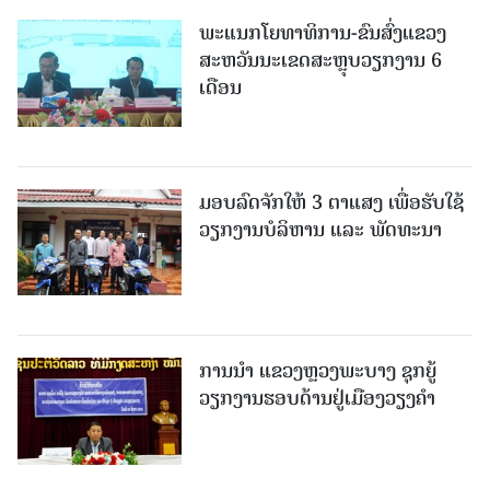
ພະແນກໂຍທາທິການ-ຂົນສົ່ງແຂວງ
ສະຫວັນນະເຂດສະຫຼຸບວຽກງານ 6
ເດືອນ
ມອບລົດຈັກໃຫ້ 3 ຕາແສງ ເພື່ອຮັບໃຊ້
ວຽກງານບໍລິຫານ ແລະ ພັດທະນາ
ການນຳ ແຂວງຫຼວງພະບາງ ຊຸກຍູ້
ວຽກງານຮອບດ້ານຢູ່ເມືອງວຽງຄໍາ