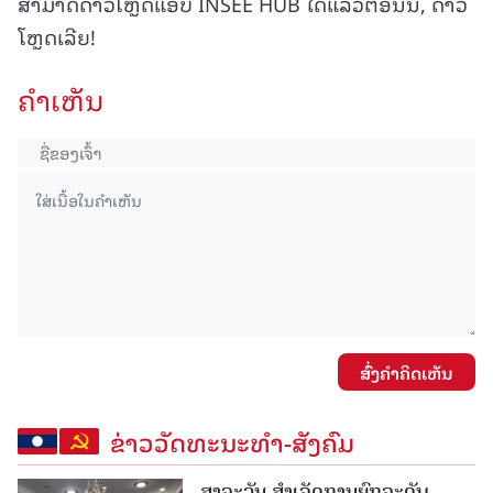
ສາມາດດາວໂຫຼດແອັບ INSEE HUB ໄດ້ແລ້ວຕອນນີ້, ດາວ
ໂຫຼດເລີຍ!
ຄໍາເຫັນ
ສົ່ງຄໍາຄິດເຫັນ
ຂ່າວວັດທະນະທຳ-ສັງຄົມ
ສາລະວັນ ສໍາເລັດການຍົກລະດັບ