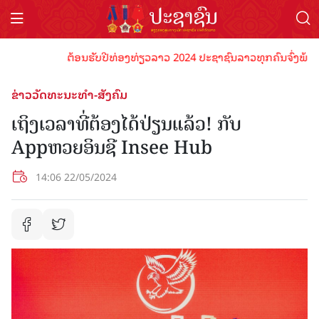
ຕ້ອນຮັບປີທ່ອງທ່ຽວລາວ 2024 ປະຊາຊົນລາວທຸກຄົນຈົ່ງພ້ອມເປັນເ
ຂ່າວວັດທະນະທຳ-ສັງຄົມ
ເຖິງເວລາທີ່ຕ້ອງໄດ້ປ່ຽນແລ້ວ! ກັບ
Appຫວຍອິນຊີ Insee Hub
14:06 22/05/2024