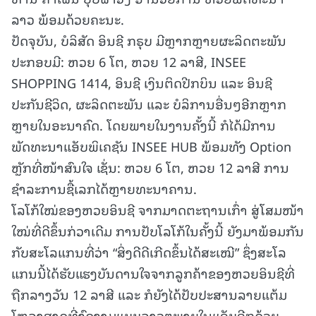
ລາວ ພ້ອມດ້ວຍຄະນະ.
ປັດຈຸບັນ, ບໍລິສັດ ອິນຊີ ກຣຸບ ມີຫຼາກຫຼາຍຜະລິດຕະພັນ
ປະກອບມີ: ຫວຍ 6 ໂຕ, ຫວຍ 12 ລາສີ, INSEE
SHOPPING 1414, ອິນຊີ ເງິນຕິດປີກບິນ ແລະ ອິນຊີ
ປະກັນຊີວິດ, ຜະລິດຕະພັນ ແລະ ບໍລິການອື່ນໆອີກຫຼາກ
ຫຼາຍໃນອະນາຄົດ. ໂດຍພາຍໃນງານຄັ້ງນີ້ ກໍໄດ້ມີການ
ພັດທະນາແອັບພິເຄຊັນ INSEE HUB ພ້ອມທັງ Option
ຫຼັກທີ່ໜ້າສົນໃຈ ເຊັ່ນ: ຫວຍ 6 ໂຕ, ຫວຍ 12 ລາສີ ການ
ຊຳລະການຊື້ເລກໄດ້ຫຼາຍທະນາຄານ.
ໂລໂກ້ໃໝ່ຂອງຫວຍອິນຊີ ຈາກມາດຕະຖານເກົ່າ ສູ່ໂສມໜ້າ
ໃໝ່ທີ່ດີຂຶ້ນກ່ວາເດີມ ການປັບໂລໂກ້ໃນຄັ້ງນີ້ ຍັງມາພ້ອມກັນ
ກັບສະໂລແກນທີ່ວ່າ “ສິ່ງດີດີເກີດຂຶ້ນໄດ້ສະເໝີ” ຊຶ່ງສະໂລ
ແກນນີ້ໄດ້ຮັບແຮງບັນດານໃຈຈາກລູກຄ້າຂອງຫວຍອິນຊີທີ່
ຖືກລາງວັນ 12 ລາສີ ແລະ ກໍຍັງໄດ້ປັບປະສານລາຍແຕ້ມ
ໂຫລາສາດທີ່ງົດງາມແບບລາວໆພາຍໃນແອັບອີກດ້ວຍ