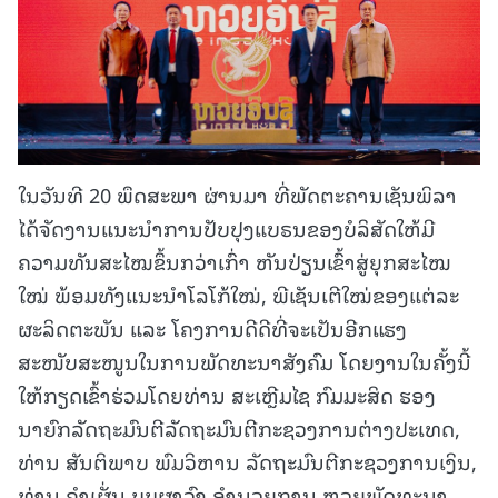
ໃນວັນທີ 20 ພຶດສະພາ ຜ່ານມາ ທີ່ພັດຕະຄານເຊັນພິລາ
ໄດ້ຈັດງານແນະນຳການປັບປຸງແບຣນຂອງບໍລິສັດໃຫ້ມີ
ຄວາມທັນສະໄໝຂຶ້ນກວ່າເກົ່າ ຫັນປ່ຽນເຂົ້າສູ່ຍຸກສະໄໝ
ໃໝ່ ພ້ອມທັງແນະນຳໂລໂກ້ໃໝ່, ພີເຊັນເຕີໃໝ່ຂອງແຕ່ລະ
ຜະລິດຕະພັນ ແລະ ໂຄງການດີດີທີ່ຈະເປັນອີກແຮງ
ສະໜັບສະໜູນໃນການພັດທະນາສັງຄົມ ໂດຍງານໃນຄັ້ງນີ້
ໃຫ້ກຽດເຂົ້າຮ່ວມໂດຍທ່ານ ສະເຫຼີມໄຊ ກົມມະສິດ ຮອງ
ນາຍົກລັດຖະມົນຕີລັດຖະມົນຕີກະຊວງການຕ່າງປະເທດ,
ທ່ານ ສັນຕິພາບ ພົມວິຫານ ລັດຖະມົນຕີກະຊວງການເງິນ,
ທ່ານ ຄຳເຜັ່ນ ບຸບຜາວົງ ອຳນວຍການ ຫວຍພັດທະນາ