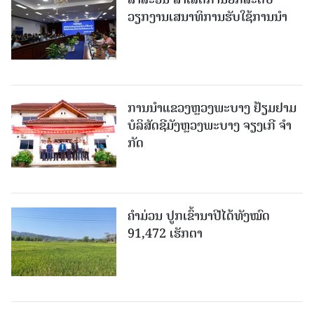
ວຽກງານເສນາທິການຮັບໃຊ້ການນໍາ
ການນຳແຂວງຫຼວງພະບາງ ຢ້ຽມ​ຢາມ
ບໍ​ລິ​ສັດຊີມັງຫຼວງພະບາງ ຈຽງເກີ ຈໍາ
ກັດ
ຄໍາມ່ວນ ປູກເຂົ້ານາປີໄດ້ທັງໝົດ
91,472 ເຮັກຕາ