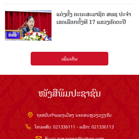
ແຕ່ງຕັ້ງ ຄະນະສະມາຊິກ ສພຊ ປະຈຳ
ເຂດເລືອກຕັ້ງທີ 17 ແຂວງອັດຕະປື
ເພີ່ມເຕີມ
ໜັງສືພິມປະຊາຊົນ
ຖະໜົນກຳແພງເມືອງ ນະຄອນຫຼວງວຽງຈັນ
ໂທລະສັບ: 021336111 - ແຟັກ: 021336113
ອີເມວ:
pasaxonn@yahoo.com