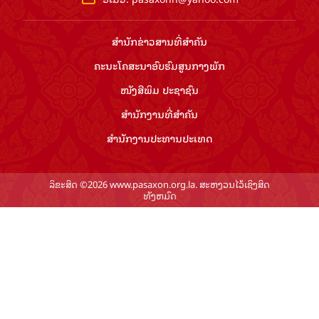
ສຳ​ນັກ​ຂ່າວ​ສານ​ທີ່​ສຳ​ຄັນ​
ຄະນະໂຄສະນາອົບຮົມ​ສູນ​ກາງ​ພັກ
ໜັງສືພິມ ປະ​ຊາ​ຊົນ
ສຳ​ນັກ​ງານ​ທີ່​ສຳ​ຄັນ
ສຳ​ນັກ​ງານ​ປະ​ທານ​ປະ​ເທດ
ລິຂະສິດ ©2026 www.pasaxon.org.la. ສະຫງວນໄວ້ເຊິງສິດ
ທັງຫມົດ