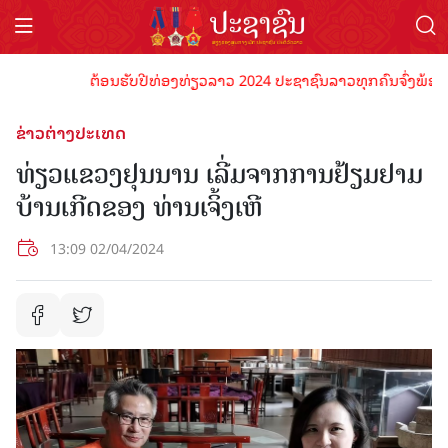
ຕ້ອນຮັບປີທ່ອງທ່ຽວລາວ 2024 ປະຊາຊົນລາວທຸກຄົນຈົ່ງພ້ອມເປັນເຈ
ຂ່າວຕ່າງປະເທດ
ທ່ຽວແຂວງຢຸນນານ ເລີ່ມຈາກການຢ້ຽມຢາມ
ບ້ານເກີດຂອງ ທ່ານເຈິ້ງເຫີ
13:09 02/04/2024