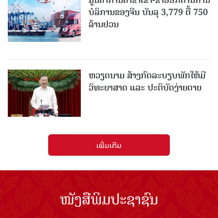
ມູນຄ່າການຄ້າຂາເຂົ້າ-ຂາອອກດ້ານການ
ບໍລິການຂອງຈີນ ບັນລຸ 3,779 ຕື້ 750
ລ້ານຢວນ
ຫວຽດນາມ ສ້າງກົດລະບຽບພັກໃຫ້ມີ
ວິທະຍາສາດ ແລະ ປະຕິບັດງ່າຍດາຍ
ເພີ່ມເຕີມ
ໜັງສືພິມປະຊາຊົນ