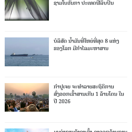
ຊາມໂບ​ອັນກາ ປະເທດຟີລິບປິນ
ບໍລິສັດ ນ້ຳມັນທີ່ໃຫຍ່ທີ່ສຸດ 8 ແຫ່ງ
ຂອງໂລກ ມີກຳໄລມະຫາສານ
ກຳປູເຈຍ ຈະທຳລາຍສະຖິຕິການ
ສົ່ງອອກເຂົ້າສານເກີນ 1 ລ້ານໂຕນ ໃນ
ປີ 2026