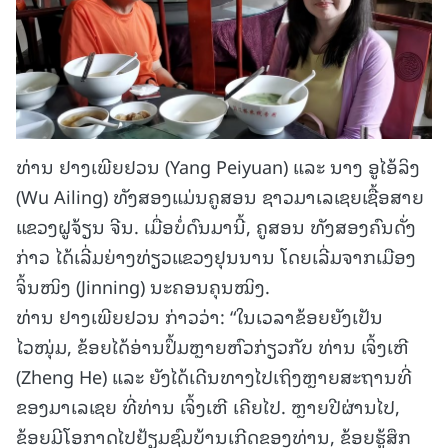
ທ່ານ ຢາງເພີຍຢວນ (Yang Peiyuan) ແລະ ນາງ ອູໄອ້ລິງ
(Wu Ailing) ທັງສອງແມ່ນຄູສອນ ຊາວມາເລເຊຍເຊື້ອສາຍ
ແຂວງຝູຈ້ຽນ ຈີນ. ເມື່ອບໍ່ດົນມານີ້, ຄູສອນ ທັງສອງຄົນດັ່ງ
ກ່າວ ໄດ້ເລີ່ມຍ່າງທ່ຽວແຂວງຢຸນນານ ໂດຍເລີ່ມຈາກເມືອງ
ຈິ້ນໜິງ (Jinning) ນະຄອນຄຸນໝິງ.
ທ່ານ ຢາງເພີຍຢວນ ກ່າວວ່າ: “ໃນເວລາຂ້ອຍຍັງເປັນ
ໄວໜຸ່ມ, ຂ້ອຍໄດ້ອ່ານປຶ້ມຫຼາຍຫົວກ່ຽວກັບ ທ່ານ ເຈິ້ງເຫີ
(Zheng He) ແລະ ຍັງໄດ້ເດີນທາງໄປເຖິງຫຼາຍສະຖານທີ່
ຂອງມາເລເຊຍ ທີ່ທ່ານ ເຈິ້ງເຫີ ເຄີຍໄປ. ຫຼາຍປີຜ່ານໄປ,
ຂ້ອຍມີໂອກາດໄປຢ້ຽມຊົມບ້ານເກີດຂອງທ່ານ, ຂ້ອຍຮູ້ສຶກ