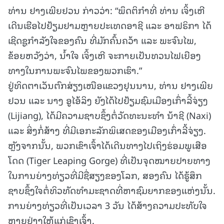
ທ່ານ ຢາງເພີຍຢວນ ກ່າວວ່າ: “ພຶດຕິກຳທີ່ ທ່ານ ເຈິ້ງເຫີ
ເດີນເຮືອໄປຢ້ຽມຢາມຫຼາຍປະເທດອາຊີ ແລະ ອາຟຣິກາ ໄດ້
ເຊີດຊູກຳລັງໃຈຂອງຄົນ ທີ່ມັກຄົ້ນຄວ້າ ແລະ ພະຈົນໄພ,
ຂ້ອຍຫວັງວ່າ, ນ້ຳໃຈ ເຈິ້ງເຫີ ຈະກາຍເປັນທວນໄຟເຍືອງ
ທາງໃນການພະຈົນໄພຂອງພວກເຮົາ.”
ຢູ່ທິດຕາເວັນຕົກສ່ຽງເໜືອແຂວງຢຸນນານ, ທ່ານ ຢາງເພີຍ
ຢວນ ແລະ ນາງ ອູໄອ້ລິງ ຍັງໄດ້ໄປຢ້ຽມຊົມເມືອງເກົ່າລີ້ຈ່ຽງ
(Lijiang), ໄດ້ມີຄວາມຊາບຊຶ້ງຕໍ່ວັດທະນະທຳ ນ້າຊີ (Naxi)
ແລະ ສິ່ງກໍ່ສ້າງ ທີ່ມີເອກະລັກພິເສດຂອງເມືອງເກົ່າລີ້ຈ່ຽງ.
ຫຼັງຈາກນັ້ນ, ພວກເຂົາເຈົ້າໄດ້ເດີນທາງໄປເຖິງຮ່ອມພູເສືອ
ໂດດ (Tiger Leaping Gorge) ທີ່ເປັນຈຸດໝາຍປາຍທາງ
ໃນການຍ່າງທ່ຽວທີ່ມີຊື່ສຽງຂອງໂລກ, ສອງຄົນ ໄດ້ຮູ້ສຶກ
ຊາບຊຶ້ງໃຈຕໍ່ທິວທັດທຳມະຊາດທີ່ຫາຊົມຍາກຂອງແຫ່ງນັ້ນ.
ການຍ່າງທ່ຽວທີ່ເປັນເວລາ 3 ວັນ ໄດ້ສ້າງຄວາມປະທັບໃຈ
ຫຼາຍຢ່າງໃຫ້ແກ່ເຂົາເຈົ້າ.