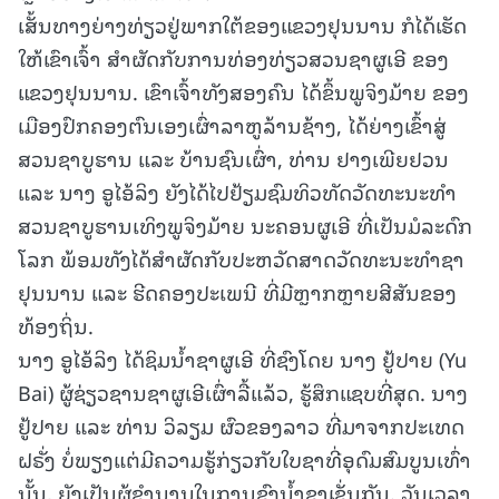
ເສັ້ນທາງຍ່າງທ່ຽວຢູ່ພາກໃຕ້ຂອງແຂວງຢຸນນານ ກໍໄດ້ເຮັດ
ໃຫ້ເຂົາເຈົ້າ ສຳຜັດກັບການທ່ອງທ່ຽວສວນຊາຜູເອີ ຂອງ
ແຂວງຢຸນນານ. ເຂົາເຈົ້າທັງສອງຄົນ ໄດ້ຂຶ້ນພູຈິງມ້າຍ ຂອງ
ເມືອງປົກຄອງຕົນເອງເຜົ່າລາຫູລ້ານຊ້າງ, ໄດ້ຍ່າງເຂົ້າສູ່
ສວນຊາບູຮານ ແລະ ບ້ານຊົນເຜົ່າ, ທ່ານ ຢາງເພີຍຢວນ
ແລະ ນາງ ອູໄອ້ລິງ ຍັງໄດ້ໄປຢ້ຽມຊົມທິວທັດວັດທະນະທຳ
ສວນຊາບູຮານເທິງພູຈິງມ້າຍ ນະຄອນຜູເອີ ທີ່ເປັນມໍລະດົກ
ໂລກ ພ້ອມທັງໄດ້ສຳຜັດກັບປະຫວັດສາດວັດທະນະທຳຊາ
ຢຸນນານ ແລະ ຮີດຄອງປະເພນີ ທີ່ມີຫຼາກຫຼາຍສີສັນຂອງ
ທ້ອງຖິ່ນ.
ນາງ ອູໄອ້ລິງ ໄດ້ຊິມນ້ຳຊາຜູເອີ ທີ່ຊົງໂດຍ ນາງ ຢູ້ປາຍ (Yu
Bai) ຜູ້ຊ່ຽວຊານຊາຜູເອີເຜົ່າລື້ແລ້ວ, ຮູ້ສຶກແຊບທີ່ສຸດ. ນາງ
ຢູ້ປາຍ ແລະ ທ່ານ ວິລຽມ ຜົວຂອງລາວ ທີ່ມາຈາກປະເທດ
ຝຣັ່ງ ບໍ່ພຽງແຕ່ມີຄວາມຮູ້ກ່ຽວກັບໃບຊາທີ່ອຸດົມສົມບູນເທົ່າ
ນັ້ນ, ຍັງເປັນຜູ້ຊຳນານໃນການຊົງນ້ຳຊາເຊັ່ນກັນ. ວັນເວລາ