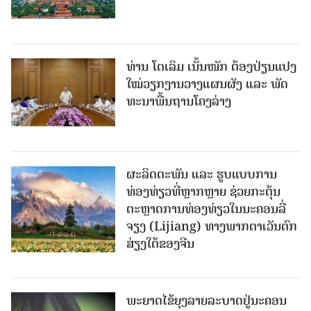
ທ່ານ ໂຕ​ເລິມ ເນັ້ນໜັກ ຕ້ອງ​ປ່ຽນ​ແປງ​
ໃໝ່​ວຽກ​ງານ​ວາງ​ແຜນ​ຜັງ ແລະ ​ພັດ​
ທະ​ນາ​ພື້ນ​ຖານ​ໂຄງ​ລ່າງ
ຜະລິດຕະພັນ ແລະ ຮູບແບບການ
ທ່ອງທ່ຽວທີ່ຫຼາກຫຼາຍ ຊ່ວຍກະຕຸ້ນ
ຕະຫຼາດການທ່ອງທ່ຽວໃນນະຄອນລີ່
ຈຽງ (Lijiang) ທາງພາກຕາເວັນຕົກ
ສ່ຽງໃຕ້ຂອງຈີນ
ພະຍາດໄຂ້ຍຸງລາຍລະບາດຢູ່ນະຄອນ