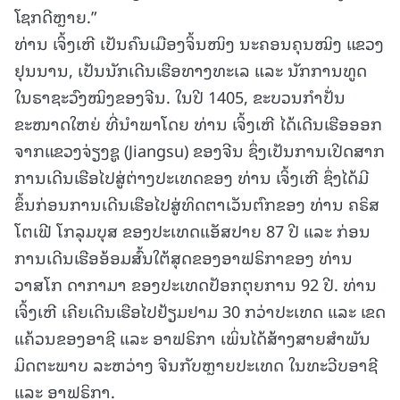
ໂຊກດີຫຼາຍ.”
ທ່ານ ເຈິ້ງເຫີ ເປັນຄົນເມືອງຈິ້ນໜິງ ນະຄອນຄຸນໝິງ ແຂວງ
ຢຸນນານ, ເປັນນັກເດີນເຮືອທາງທະເລ ແລະ ນັກການທູດ
ໃນຣາຊະວົງໝິງຂອງຈີນ. ໃນປີ 1405, ຂະບວນກຳປັ່ນ
ຂະໜາດໃຫຍ່ ທີ່ນຳພາໂດຍ ທ່ານ ເຈິ້ງເຫີ ໄດ້ເດີນເຮືອອອກ
ຈາກແຂວງຈ່ຽງຊູ (Jiangsu) ຂອງຈີນ ຊຶ່ງເປັນການເປີດສາກ
ການເດີນເຮືອໄປສູ່ຕ່າງປະເທດຂອງ ທ່ານ ເຈິ້ງເຫີ ຊຶ່ງໄດ້ມີ
ຂຶ້ນກ່ອນການເດີນເຮືອໄປສູ່ທິດຕາເວັນຕົກຂອງ ທ່ານ ຄຣິສ
ໂຕເຟີ ໂກລຸມບຸສ ຂອງປະເທດແອັສປາຍ 87 ປີ ແລະ ກ່ອນ
ການເດີນເຮືອອ້ອມສົ້ນໃຕ້ສຸດຂອງອາຟຣິກາຂອງ ທ່ານ
ວາສໂກ ດາກາມາ ຂອງປະເທດປັອກຕຸຍການ 92 ປີ. ທ່ານ
ເຈິ້ງເຫີ ເຄີຍເດີນເຮືອໄປຢ້ຽມຢາມ 30 ກວ່າປະເທດ ແລະ ເຂດ
ແຄ້ວນຂອງອາຊີ ແລະ ອາຟຣິກາ ເພິ່ນໄດ້ສ້າງສາຍສຳພັນ
ມິດຕະພາບ ລະຫວ່າງ ຈີນກັບຫຼາຍປະເທດ ໃນທະວີບອາຊີ
ແລະ ອາຟຣິກາ.