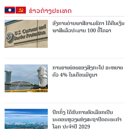
ຂ່າວຕ່າງປະເທດ
ອົງການດ່ານພາສີອາເມຣິກາ ໄດ້ຄືນເງິນ
ພາສີແລ້ວປະມານ 100 ຕື້ໂດລາ
ການຂາຍຍ່ອຍຂອງສິງກະໂປ ຂະຫຍາຍ
ຕົວ 4% ໃນເດືອນມິຖຸນາ
ປັກກິ່ງ ໄດ້ຮັບການຄັດເລືອກເປັນ
ນະຄອນຫຼວງແຫ່ງສະຖາປັດຕະຍະກຳ
ໂລກ ປະຈຳປີ 2029