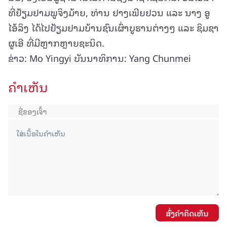
ທີ່ຢ້ຽມຢາມພູຈິງມ້າຍ, ທ່ານ ຢາງເພີຍຢວນ ແລະ ນາງ ອູ
ໄອ້ລິງ ໄດ້ໄປຢ້ຽມຢາມບ້ານຊົນເຜົ່າບູຮານຕ່າງໆ ແລະ ຊິມຊາ
ຜູເອີ ທີ່ມີຫຼາກຫຼາຍຊະນິດ.
ຂ່າວ: Mo Yingyi ບັນນາທິການ: Yang Chunmei
ຄໍາເຫັນ
ສົ່ງຄໍາຄິດເຫັນ