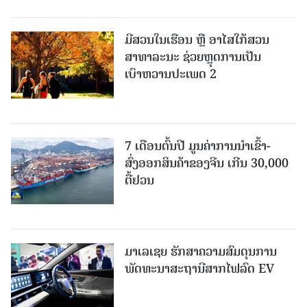
ມີສວນໃນເຮືອນ ຫຼື ອາໄສໃກ້ສວນ
ສາທາລະນະ ຊ່ວຍຫຼຸດການເປັນ
ເບົາຫວານປະເພດ 2
7 ເດືອນຕົ້ນປີ ມູນຄ່າການນຳເຂົ້າ-
ສົ່ງອອກສິນຄ້າຂອງຈີນ ເກີນ 30,000
ຕື້ຢວນ
ມາເລເຊຍ ຮັກສາຄວາມສົມດຸນການ
ພັດທະນາສະຖານີສາກໄຟລົດ EV