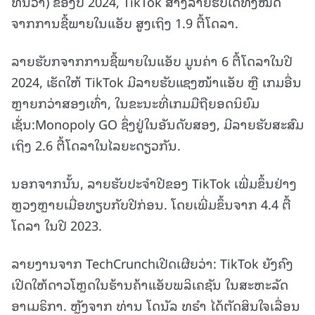
ທັນວາ) ຂອງປີ 2024, TikTok ສ້າງລາຍຮັບໄດ້ທັງໝົດ
ຈາກການຊື້ພາຍໃນແອັບ ສູງເຖິງ 1.9 ຕື້ໂດລາ.
ລາຍຮັບກຈາກການຊື້ພາຍໃນແອັບ ມູນຄ່າ 6 ຕື້ໂດລາໃນປີ
2024, ເຮັດໃຫ້ TikTok ມີລາຍຮັບແຊງໜ້າແອັບ ຫຼື ເກມອື່ນ
ຫຼາຍກວ່າສອງເທົ່າ, ໃນຂະນະທີ່ເກມມືຖືຍອດນິຍົມ
ເຊັ່ນ:Monopoly GO ຊຶ່ງຢູ່ໃນອັນດັບສອງ, ມີລາຍຮັບສະສົມ
ເຖິງ 2.6 ຕື້ໂດລາໃນໄລຍະດຽວກັນ.
ນອກຈາກນັ້ນ, ລາຍຮັບປະຈໍາປີຂອງ TikTok ເພີ່ມຂຶ້ນຢ່າງ
ຫຼວງຫຼາຍເມື່ອທຽບກັບປີກ່ອນ. ໂດຍເພີ່ມຂຶ້ນຈາກ 4.4 ຕື້
ໂດລາ ໃນປີ 2023.
ລາຍງານຈາກ TechCrunchເປີດເຜີຍວ່າ: TikTok ຍັງຄົງ
ເປີດໃຫ້ດາວໂຫຼດໃນຮ້ານຄ້າແອັບພລິເຄຊັນ ໃນສະຫະລັດ
ອາເມຣິກາ. ຫຼັງຈາກ ທ່ານ ໂດນັລ ທຣໍາ ໄດ້ຕັດສິນໃຈເລື່ອນ