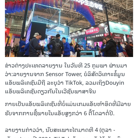
ຂ່າວຕ່າງປະເທດລາຍງານ ໃນວັນທີ 25 ກຸມພາ ຜ່ານມາ
ວ່າ:ລາຍງານຈາກ Sensor Tower, ບໍລິສັດວິເຄາະຂໍ້ມູນ
ແອັບພລິເຄຊັນມືຖື ລະບຸວ່າ TikTok, ລວມເຖິງDouyin
ແອັບພລິເຄຊັນດຽວກັນໃນເວີຊັນພາສາຈີນ
ກາຍເປັນແອັບພລິເຄຊັນທີ່ບໍ່ແມ່ນເກມແອັບທຳອິດທີ່ມີລາຍ
ຮັບຈາກການຊື້ພາຍໃນແອັບສູງກວ່າ 6 ຕື້ໂດລາຕໍ່ປີ.
ລາຍງານກ່າວວ່າ, ນັບສະເພາະໄຕມາດທີ 4 (ຕຸລາ -