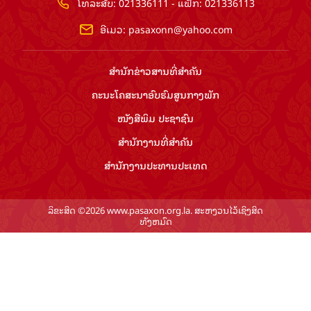
ໂທລະສັບ: 021336111 - ແຟັກ: 021336113
ອີເມວ:
pasaxonn@yahoo.com
ສຳ​ນັກ​ຂ່າວ​ສານ​ທີ່​ສຳ​ຄັນ​
ຄະນະໂຄສະນາອົບຮົມ​ສູນ​ກາງ​ພັກ
ໜັງສືພິມ ປະ​ຊາ​ຊົນ
ສຳ​ນັກ​ງານ​ທີ່​ສຳ​ຄັນ
ສຳ​ນັກ​ງານ​ປະ​ທານ​ປະ​ເທດ
ລິຂະສິດ ©2026 www.pasaxon.org.la. ສະຫງວນໄວ້ເຊິງສິດ
ທັງຫມົດ