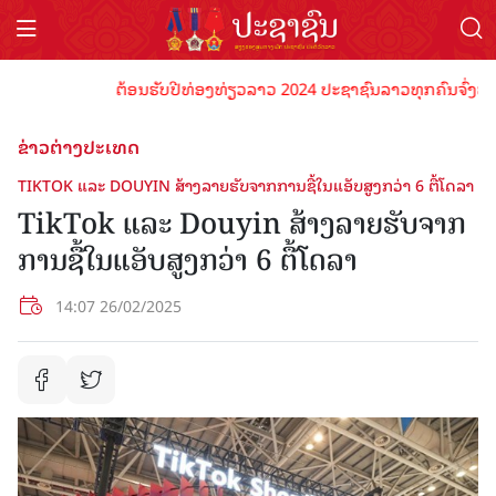
ຕ້ອນຮັບປີທ່ອງທ່ຽວລາວ 2024 ປະຊາຊົນລາວທຸກຄົນຈົ່ງພ້ອມເປັ
ຂ່າວຕ່າງປະເທດ
TIKTOK ແລະ DOUYIN ສ້າງລາຍຮັບຈາກການຊື້ໃນແອັບສູງກວ່າ 6 ຕື້ໂດລາ
TikTok ແລະ Douyin ສ້າງລາຍຮັບຈາກ
ການຊື້ໃນແອັບສູງກວ່າ 6 ຕື້ໂດລາ
14:07 26/02/2025