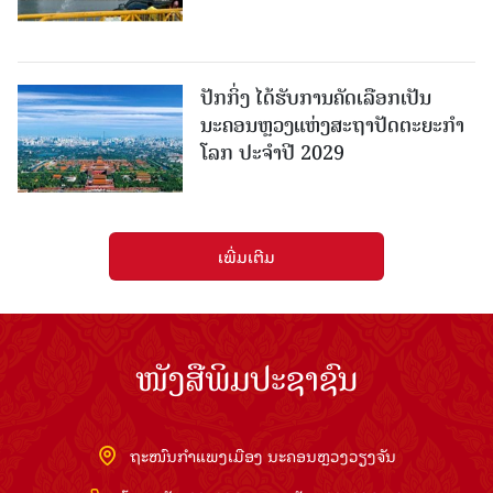
ປັກກິ່ງ ໄດ້ຮັບການຄັດເລືອກເປັນ
ນະຄອນຫຼວງແຫ່ງສະຖາປັດຕະຍະກຳ
ໂລກ ປະຈຳປີ 2029
ເພີ່ມເຕີມ
ໜັງສືພິມປະຊາຊົນ
ຖະໜົນກຳແພງເມືອງ ນະຄອນຫຼວງວຽງຈັນ