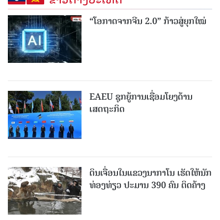
“ໂອກາດຈາກຈີນ 2.0” ກ້າວສູ່ຍຸກໃໝ່
EAEU ຊຸກຍູ້ການເຊື່ອມໂຍງດ້ານ
ເສດຖະກິດ
ດິນເຈື່ອນໃນແຂວງນາກາໂນ ເຮັດໃຫ້ນັກ
ທ່ອງທ່ຽວ ປະມານ 390 ຄົນ ຕິດຄ້າງ