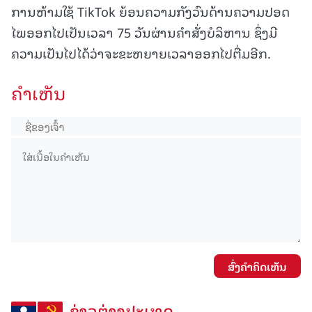
ການຫ້າມໃຊ້ TikTok ຍ້ອນຄວາມກັງວົນດ້ານຄວາມປອດ
ໄພອອກໄປເປັນເວລາ 75 ວັນຜ່ານຄໍາສັ່ງບໍລິຫານ ຊຶ່ງມີ
ຄວາມເປັນໄປໄດ້ວ່າຈະຂະຫຍາຍເວລາອອກໄປຕື່ມອີກ.
ຄໍາເຫັນ
ສົ່ງຄໍາຄິດເຫັນ
ຂ່າວຕ່າງປະເທດ