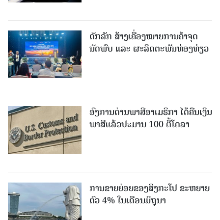
ດັກລັກ ສ້າງເຄື່ອງໝາຍການຄ້າຈຸດ
ນັດພົບ ແລະ ຜະລິດຕະພັນທ່ອງທ່ຽວ
ອົງການດ່ານພາສີອາເມຣິກາ ໄດ້ຄືນເງິນ
ພາສີແລ້ວປະມານ 100 ຕື້ໂດລາ
ການຂາຍຍ່ອຍຂອງສິງກະໂປ ຂະຫຍາຍ
ຕົວ 4% ໃນເດືອນມິຖຸນາ