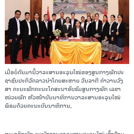
ເມື່ອບໍ່ດົນມານີ້ວາ​ລະ​ສານ​ອະ​ລຸນ​ໃໝ່ຂອງ​ສູນ​ກາງ​ພັກ​ປະ​
ຊາ​ຊົນ​ປະ​ຕິ​ວັດ​ລາວນໍາໂດຍສະຫາຍ ວັນລາຕີ ຄໍາວານວົງ
ສາ ຄະນະພັກຄະນະໂຄສະນາອົບຮົມສູນກາງພັກ ເລຂາ
ໜ່ວຍພັກ ຫົວໜ້າບັນນາທິການວາລະສານອະລຸນໃໝ່
ພ້ອມດ້ວຍຄະນະບັນນາທິການ,
ສະມາຊິກພັກ-ພະນັກງານວາລະສານອະລຸນໃໝ່ ເຂົ້າຢ້ຽມ