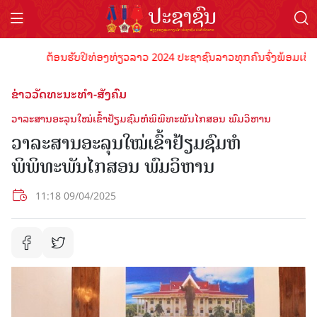
ຕ້ອນຮັບປີທ່ອງທ່ຽວລາວ 2024 ປະຊາຊົນລາວທຸກຄົນຈົ່ງພ້ອມເປັນເຈົ້າ
ຂ່າວວັດທະນະທຳ-ສັງຄົມ
ວາ​ລະ​ສານ​ອະ​ລຸນ​ໃໝ່ເຂົ້າຢ້ຽມຊົມຫໍພິພິທະພັນໄກສອນ ພົມວິຫານ
ວາ​ລະ​ສານ​ອະ​ລຸນ​ໃໝ່ເຂົ້າຢ້ຽມຊົມຫໍ
ພິພິທະພັນໄກສອນ ພົມວິຫານ
11:18 09/04/2025