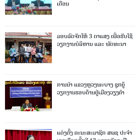
ເດືອນ
ມອບລົດຈັກໃຫ້ 3 ຕາແສງ ເພື່ອຮັບໃຊ້
ວຽກງານບໍລິຫານ ແລະ ພັດທະນາ
ການນຳ ແຂວງຫຼວງພະບາງ ຊຸກຍູ້
ວຽກງານຮອບດ້ານຢູ່ເມືອງວຽງຄໍາ
ແຕ່ງຕັ້ງ ຄະນະສະມາຊິກ ສພຊ ປະຈຳ