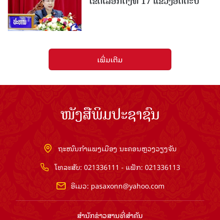
ເຂດເລືອກຕັ້ງທີ 17 ແຂວງອັດຕະປື
ເພີ່ມເຕີມ
ໜັງສືພິມປະຊາຊົນ
ຖະໜົນກຳແພງເມືອງ ນະຄອນຫຼວງວຽງຈັນ
ໂທລະສັບ: 021336111 - ແຟັກ: 021336113
ອີເມວ:
pasaxonn@yahoo.com
ສຳ​ນັກ​ຂ່າວ​ສານ​ທີ່​ສຳ​ຄັນ​