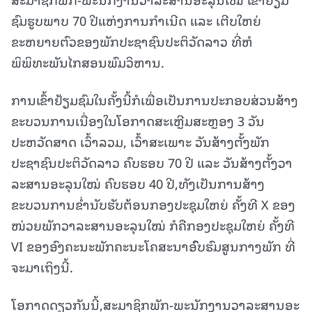
ຊົມຮູບພາບ 70 ປີແຫ່ງການກຳເນີດ ແລະ ເຕີບໃຫຍ່
ຂະຫຍາຍຕົວຂອງພັກປະຊາຊົນປະຕິວັດລາວ ທີ່ຫໍ
ພິພິທະພັນໄກສອນພົມວິຫານ.
ການເຂົ້າຢ້ຽມຊົມໃນຄັ້ງນີ້ກໍເພື່ອເປັນການປະກອບສ່ວນສ້າງ
ຂະບວນການເນື່ອງໃນໂອກາດສະເຫຼີມສະຫຼອງ 3 ວັນ
ປະຫວັດສາດ ເວົ້າລວມ, ເວົ້າສະເພາະ ວັນສ້າງຕັ້ງພັກ
ປະຊາຊົນປະຕິວັດລາວ ຄົບຮອບ 70 ປີ ແລະ ວັນສ້າງຕັ້ງວາ
ລະສານອະລຸນໃໝ່ ຄົບຮອບ 40 ປີ,ທັງເປັນການສ້າງ
ຂະບວນການຂໍ່ານັບຮັບຕ້ອນກອງປະຊຸມໃຫຍ່ ຄັ້ງທີ X ຂອງ
ໜ່ວຍພັກວາລະສານອະລຸນໃໝ່ ກໍຄືກອງປະຊຸມໃຫຍ່ ຄັ້ງທີ
VI ຂອງອົງຄະນະພັກຄະນະໂຄສະນາອົົບຮົມສູນກາງພັກ ທີ່
ຈະມາເຖິງນີ້.
ໂອກາດດຽວກັນນີ້,ສະມາຊິກພັກ-ພະນັກງານວາລະສານອະ