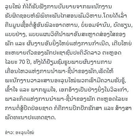
ລຸນໃໝ່ ກໍໄດ້ຮັບຟັງການບັນຍາຍຈາກພະນັກງານ
ຮັບຜິດຊອບຫໍພິພິທະພັນໄກສອນພົມວິຫານ.ໂດຍໄດ້ເລົ່າ
ຄືນມູນເຊື້ອຕໍ່ສູ້ອັນພິລະອາດຫານ, ບໍ່ຍອມຈໍານົນ, ບົດຮຽນ,
ແບບຢ່າງ, ແບບແຜນວິທີນໍາພາອັນສະຫຼາດສ່ອງໃສຂອງ
ພັກ ແລະ ຜົນງານອັນຍິ່ງໃຫຍ່ແຫ່ງການກຳເນີດ, ເຕີບໃຫຍ່
ຂະຫຍາຍຕົວຂອງພັກປະຊາຊົນປະຕິວັດລາວ ຕະຫຼອດ
ໄລຍະ 70 ປີ, ທັງໄດ້ຢ້ຽມຊົມຮູບພາບຜົນງານການ
ເຄື່ອນໄຫວແຫ່ງການນໍາພາ-ຊີ້ນໍາຂອງພັກ,ເຮັດໃຫ້
ພະນັກງານວາລະສານອະລຸນໃໝ່ພວກເຮົາມີຄວາມຮັບຮູ້,
ເຂົ້າໃຈ ແລະ ພາກພູມໃຈ, ເອກອ້າງເປັນຢ່າງຍິ່ງໃນວິລະກຳ,
ພາລະກິດແຫ່ງການນໍາພາ-ຊີ້ນໍາຂອງພັກ ຕະຫຼອດໄລຍະ
ການຕໍ່ສູ້ປົດປ່ອຍຊາດ ກໍຄືການປົກປັກຮັກສາ ແລະ ສ້າງສາ
ພັດທະນາປະເທດຊາດ.
ຂ່າວ: ອະລຸນໃໝ່