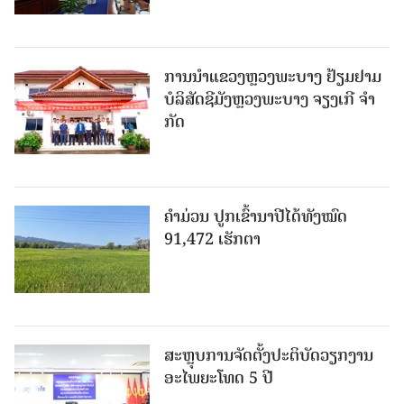
ການນຳແຂວງຫຼວງພະບາງ ຢ້ຽມ​ຢາມ
ບໍ​ລິ​ສັດຊີມັງຫຼວງພະບາງ ຈຽງເກີ ຈໍາ
ກັດ
ຄໍາມ່ວນ ປູກເຂົ້ານາປີໄດ້ທັງໝົດ
91,472 ເຮັກຕາ
ສະຫຼຸບການຈັດຕັ້ງປະຕິບັດວຽກງານ
ອະໄພຍະໂທດ 5 ປີ