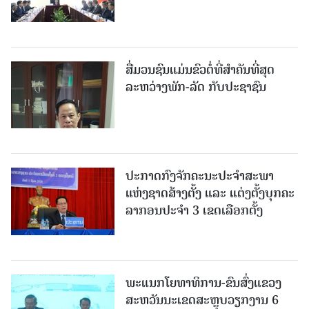
ສື່ມວນຊົນແມ່ນຂົວຕໍ່ທີ່ສໍາຄັນທີ່ສຸດ
ລະຫວ່າງພັກ-ລັດ ກັບປະຊາຊົນ
ປະກາດກົງຈັກຄະນະປະຈໍາສະພາ
ແຫ່ງຊາດສ້າງຕັ້ງ ແລະ ແຕ່ງຕັ້ງບຸກຄະ
ລາກອນປະຈໍາ 3 ເຂດເລືອກຕັ້ງ
ພະແນກໂຍທາທິການ-ຂົນສົ່ງແຂວງ
ສະຫວັນນະເຂດສະຫຼຸບວຽກງານ 6