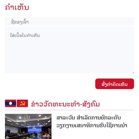
ຄໍາເຫັນ
ສົ່ງຄໍາຄິດເຫັນ
ຂ່າວວັດທະນະທຳ-ສັງຄົມ
ສາລະວັນ ສໍາເລັດການຍົກລະດັບ
ວຽກງານເສນາທິການຮັບໃຊ້ການນໍາ