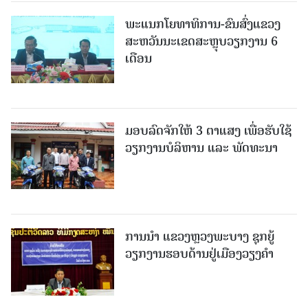
ພະແນກໂຍທາທິການ-ຂົນສົ່ງແຂວງ
ສະຫວັນນະເຂດສະຫຼຸບວຽກງານ 6
ເດືອນ
ມອບລົດຈັກໃຫ້ 3 ຕາແສງ ເພື່ອຮັບໃຊ້
ວຽກງານບໍລິຫານ ແລະ ພັດທະນາ
ການນຳ ແຂວງຫຼວງພະບາງ ຊຸກຍູ້
ວຽກງານຮອບດ້ານຢູ່ເມືອງວຽງຄໍາ