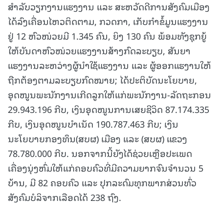
ສໍາລັບວຽກງານແຮງງານ ແລະ ສະຫວັດດີການສັງຄົມເມືອງ
ໄດ້ລົງເຄື່ອນໄຫວຕິດຕາມ, ກວດກາ, ເກັບກຳຂໍ້ມູນແຮງງານ
ຢູ່ 12 ຫົວໜ່ວຍມີ 1.345 ຄົນ, ຍິງ 130 ຄົນ ພ້ອມທັງຊຸກຍູ້
ໃຫ້ບັນດາຫົວໜ່ວຍແຮງງານສ້າງກົດລະບຽບ, ສັນຍາ
ແຮງງານລະຫວ່າງຜູ້ນຳໃຊ້ແຮງງານ ແລະ ຜູ້ອອກແຮງານໃຫ້
ຖືກຕ້ອງຕາມລະບຽບກົດໝາຍ; ໄດ້ປະຕິບັດນະໂຍບາຍ,
ອຸດໜູນພະນັກງານເກີດລູກໃຫ້ແກ່ພະນັກງານ-ລັດຖະກອນ
29.943.196 ກີບ, ເງິນອຸດໜູນການເສຍຊີວິດ 87.174.335
ກີບ, ເງິນອຸດໜູນບຳເນັດ 190.787.463 ກີບ; ເງິນ
ນະໂຍບາຍກອງທຶນ(ສບຜ) ເມືອງ ແລະ (ສບຜ) ແຂວງ
78.780.000 ກີບ. ນອກຈາກນີ້ຍັງໄດ້ຊ່ວຍເຫຼືອປະເພດ
ເຄື່ອງນຸ່ງຫົ່ມໃຫ້ແກ່ຄອບຄົວທີ່ມີຄວາມຍາກຈົນຈໍານວນ 5
ບ້ານ, ມີ 82 ຄອບຄົວ ແລະ ປຸກລະດົມທຸກພາກສ່ວນທົ່ວ
ສັງຄົມບໍລິຈາກເລືອດໄດ້ 238 ຖົງ.