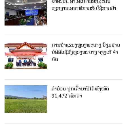
ສາລະວັນ ສໍາເລັດການຍົກລະດັບ
ວຽກງານເສນາທິການຮັບໃຊ້ການນໍາ
ການນຳແຂວງຫຼວງພະບາງ ຢ້ຽມ​ຢາມ
ບໍ​ລິ​ສັດຊີມັງຫຼວງພະບາງ ຈຽງເກີ ຈໍາ
ກັດ
ຄໍາມ່ວນ ປູກເຂົ້ານາປີໄດ້ທັງໝົດ
91,472 ເຮັກຕາ