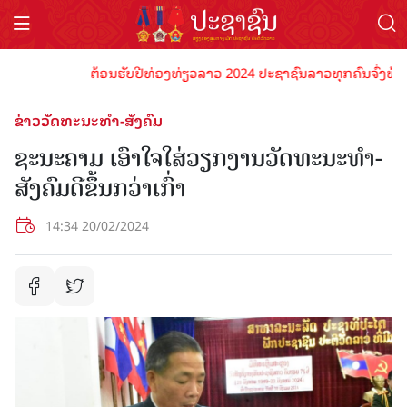
ຕ້ອນຮັບປີທ່ອງທ່ຽວລາວ 2024 ປະຊາຊົນລາວທຸກຄົນຈົ່ງພ້ອມເປັນເ
ຂ່າວວັດທະນະທຳ-ສັງຄົມ
ຊະນະຄາມ ເອົາໃຈໃສ່ວຽກງານວັດທະນະທໍາ-
ສັງຄົມດີຂຶ້ນກວ່າເກົ່າ
14:34 20/02/2024