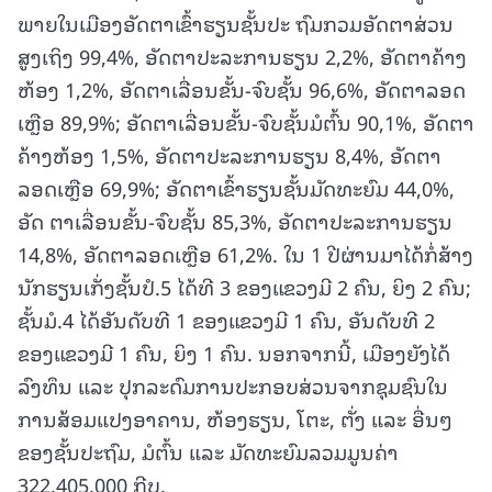
ພາຍໃນເມືອງອັດຕາເຂົ້າຮຽນຊັ້ນປະ ຖົມກວມອັດຕາສ່ວນ
ສູງເຖິງ 99,4%, ອັດຕາປະລະການຮຽນ 2,2%, ອັດຕາຄ້າງ
ຫ້ອງ 1,2%, ອັດຕາເລື່ອນຂັ້ນ-ຈົບຊັ້ນ 96,6%, ອັດຕາລອດ
ເຫຼືອ 89,9%; ອັດຕາເລື່ອນຂັ້ນ-ຈົບຊັ້ນມໍຕົ້ນ 90,1%, ອັດຕາ
ຄ້າງຫ້ອງ 1,5%, ອັດຕາປະລະການຮຽນ 8,4%, ອັດຕາ
ລອດເຫຼືອ 69,9%; ອັດຕາເຂົ້າຮຽນຊັ້ນມັດທະຍົມ 44,0%,
ອັດ ຕາເລື່ອນຂັ້ນ-ຈົບຊັ້ນ 85,3%, ອັດຕາປະລະການຮຽນ
14,8%, ອັດຕາລອດເຫຼືອ 61,2%. ໃນ 1 ປີຜ່ານມາໄດ້ກໍ່ສ້າງ
ນັກຮຽນເກັ່ງຊັ້ນປໍ.5 ໄດ້ທີ 3 ຂອງແຂວງມີ 2 ຄົນ, ຍິງ 2 ຄົນ;
ຊັ້ນມໍ.4 ໄດ້ອັນດັບທີ 1 ຂອງແຂວງມີ 1 ຄົນ, ອັນດັບທີ 2
ຂອງແຂວງມີ 1 ຄົນ, ຍິງ 1 ຄົນ. ນອກຈາກນີ້, ເມືອງຍັງໄດ້
ລົງທຶນ ແລະ ປຸກລະດົມການປະກອບສ່ວນຈາກຊຸມຊົນໃນ
ການສ້ອມແປງອາຄານ, ຫ້ອງຮຽນ, ໂຕະ, ຕັ່ງ ແລະ ອື່ນໆ
ຂອງຊັ້ນປະຖົມ, ມໍຕົ້ນ ແລະ ມັດທະຍົມລວມມູນຄ່າ
322.405.000 ກີບ.