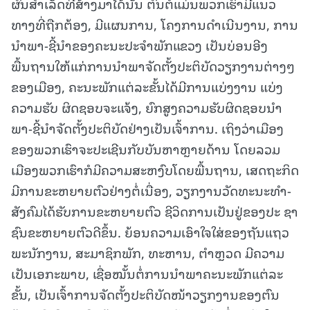
ຜົນສໍາເລັດທີ່ສ້າງມາໄດ້ນັ້ນ ຕົ້ນຕໍແມ່ນພວກເຮົາມີແນວ
ທາງທີ່ຖືກຕ້ອງ, ມີແຜນການ, ໂຄງການດໍາເນີນງານ, ການ
ນໍາພາ-ຊີ້ນໍາຂອງຄະນະປະຈໍາພັກແຂວງ ເປັນບ່ອນອີງ
ພື້ນຖານໃຫ້ແກ່ການນໍາພາຈັດຕັ້ງປະຕິບັດວຽກງານຕ່າງໆ
ຂອງເມືອງ, ຄະນະພັກແຕ່ລະຂັ້ນໄດ້ມີການແບ່ງງານ ແບ່ງ
ຄວາມຮັບ ຜິດຊອບຈະແຈ້ງ, ຍົກສູງຄວາມຮັບຜິດຊອບນໍາ
ພາ-ຊີ້ນໍາຈັດຕັ້ງປະຕິບັດຢ່າງເປັນເຈົ້າການ. ເຖິງວ່າເມືອງ
ຂອງພວກເຮົາຈະປະເຊີນກັບບັນຫາຫຼາຍດ້ານ ໂດຍລວມ
ເມືອງພວກເຮົາກໍມີຄວາມສະຫງົບໂດຍພື້ນຖານ, ເສດຖະກິດ
ມີການຂະຫຍາຍຕົວຢ່າງຕໍ່ເນື່ອງ, ວຽກງານວັດທະນະທໍາ-
ສັງຄົມໄດ້ຮັບການຂະຫຍາຍຕົວ ຊີວິດການເປັນຢູ່ຂອງປະ ຊາ
ຊົນຂະຫຍາຍຕົວດີຂຶ້ນ. ຍ້ອນຄວາມເອົາໃຈໃສ່ຂອງຖັນແຖວ
ພະນັກງານ, ສະມາຊິກພັກ, ທະຫານ, ຕຳຫຼວດ ມີຄວາມ
ເປັນເອກະພາບ, ເຊື່ອໝັ້ນຕໍ່ການນໍາພາຄະນະພັກແຕ່ລະ
ຂັ້ນ, ເປັນເຈົ້າການຈັດຕັ້ງປະຕິບັດໜ້າວຽກງານຂອງຕົນ