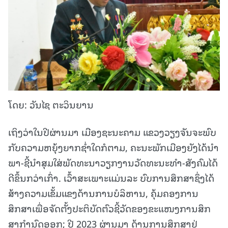
ໂດຍ: ວັນໄຊ ຕະວິນຍານ
ເຖິງວ່າໃນປີຜ່ານມາ ເມືອງຊະນະຄາມ ແຂວງວຽງຈັນຈະພົບ
ກັບຄວາມຫຍຸ້ງຍາກຊໍ່າໃດກໍຕາມ, ຄະນະພັກເມືອງຍັງໄດ້ນໍາ
ພາ-ຊີ້ນໍາສຸມໃສ່ພັດທະນາວຽກງານວັດທະນະທໍາ-ສັງຄົມໄດ້
ດີຂຶ້ນກວ່າເກົ່າ. ເວົ້າສະເພາະແມ່ນລະ ບົບການສຶກສາຊຶ່ງໄດ້
ສ້າງຄວາມເຂັ້ມແຂງດ້ານການບໍລິຫານ, ຄຸ້ມຄອງການ
ສຶກສາເພື່ອຈັດຕັ້ງປະຕິບັດຕົວຊີ້ວັດຂອງຂະແໜງການສຶກ
ສາກໍານົດອອກ; ປີ 2023 ຜ່ານມາ ດ້ານການສຶກສາຢູ່