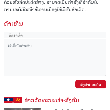
ດ້ວຍຫົວຄິດປະດິດສ້າງ, ສາມາດເປັນກໍາລັງທີ່ສໍາຄັນໃນ
ການປະຕິບັດໜ້າທີ່ການເມືອງໃຫ້ມີຜົນສໍາເລັດ.
ຄໍາເຫັນ
ສົ່ງຄໍາຄິດເຫັນ
ຂ່າວວັດທະນະທຳ-ສັງຄົມ