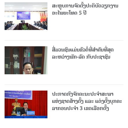
ສະຫຼຸບການຈັດຕັ້ງປະຕິບັດວຽກງານ
ອະໄພຍະໂທດ 5 ປີ
ສື່ມວນຊົນແມ່ນຂົວຕໍ່ທີ່ສໍາຄັນທີ່ສຸດ
ລະຫວ່າງພັກ-ລັດ ກັບປະຊາຊົນ
ປະກາດກົງຈັກຄະນະປະຈໍາສະພາ
ແຫ່ງຊາດສ້າງຕັ້ງ ແລະ ແຕ່ງຕັ້ງບຸກຄະ
ລາກອນປະຈໍາ 3 ເຂດເລືອກຕັ້ງ