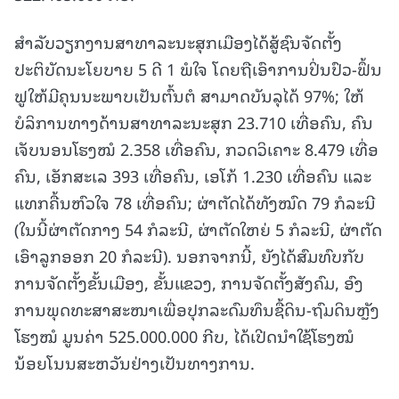
ສຳລັບວຽກງານສາທາລະນະສຸກເມືອງໄດ້ສູ້ຊົນຈັດຕັ້ງ
ປະຕິບັດນະໂຍບາຍ 5 ດີ 1 ພໍໃຈ ໂດຍຖືເອົາການປິ່ນປົວ-ຟຶ້ນ
ຟູໃຫ້ມີຄຸນນະພາບເປັນຕົ້ນຕໍ ສາມາດບັນລຸໄດ້ 97%; ໃຫ້
ບໍລິການທາງດ້ານສາທາລະນະສຸກ 23.710 ເທື່ອຄົນ, ຄົນ
ເຈັບນອນໂຮງໝໍ 2.358 ເທື່ອຄົນ, ກວດວິເຄາະ 8.479 ເທື່ອ
ຄົນ, ເອັກສະເລ 393 ເທື່ອຄົນ, ເອໂກ້ 1.230 ເທື່ອຄົນ ແລະ
ແທກຄື້ນຫົວໃຈ 78 ເທື່ອຄົນ; ຜ່າຕັດໄດ້ທັງໝົດ 79 ກໍລະນີ
(ໃນນີ້ຜ່າຕັດກາງ 54 ກໍລະນີ, ຜ່າຕັດໃຫຍ່ 5 ກໍລະນີ, ຜ່າຕັດ
ເອົາລູກອອກ 20 ກໍລະນີ). ນອກຈາກນີ້, ຍັງໄດ້ສົມທົບກັບ
ການຈັດຕັ້ງຂັ້ນເມືອງ, ຂັ້ນແຂວງ, ການຈັດຕັ້ງສັງຄົມ, ອົງ
ການພຸດທະສາສະໜາເພື່ອປຸກລະດົມທຶນຊື້ດິນ-ຖົມດິນຫຼັງ
ໂຮງໝໍ ມູນຄ່າ 525.000.000 ກີບ, ໄດ້ເປີດນໍາໃຊ້ໂຮງໝໍ
ນ້ອຍໂນນສະຫວັນຢ່າງເປັນທາງການ.