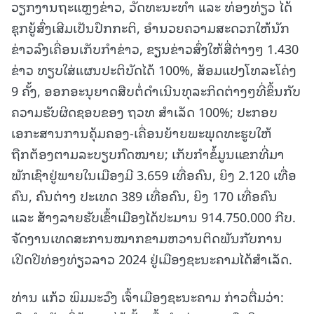
ວຽກງານຖະແຫຼງຂ່າວ, ວັດທະນະທໍາ ແລະ ທ່ອງທ່ຽວ ໄດ້
ຊຸກຍູ້ສົ່ງເສີມເປັນປົກກະຕິ, ອໍານວຍຄວາມສະດວກໃຫ້ນັກ
ຂ່າວລົງເຄື່ອນເກັບກຳຂ່າວ, ຂຽນຂ່າວສົ່ງໃຫ້ສື່ຕ່າງໆ 1.430
ຂ່າວ ທຽບໃສ່ແຜນປະຕິບັດໄດ້ 100%, ສ້ອມແປງໂທລະໂຄ່ງ
9 ຄັ້ງ, ອອກອະນຸຍາດສືບຕໍ່ດຳເນີນທຸລະກິດຕ່າງໆທີ່ຂຶ້ນກັບ
ຄວາມຮັບຜິດຊອບຂອງ ຖວທ ສຳເລັດ 100%; ປະກອບ
ເອກະສານການຄຸ້ມຄອງ-ເຄື່ອນຍ້າຍພະພຸດທະຮູບໃຫ້
ຖືກຕ້ອງຕາມລະບຽບກົດໝາຍ; ເກັບກໍາຂໍ້ມູນແຂກທີ່ມາ
ພັກເຊົາຢູ່ພາຍໃນເມືອງມີ 3.659 ເທື່ອຄົນ, ຍິງ 2.120 ເທື່ອ
ຄົນ, ຄົນຕ່າງ ປະເທດ 389 ເທື່ອຄົນ, ຍິງ 170 ເທື່ອຄົນ
ແລະ ສ້າງລາຍຮັບເຂົ້າເມືອງໄດ້ປະມານ 914.750.000 ກີບ.
ຈັດງານເທດສະການໝາກຂາມຫວານຕິດພັນກັບການ
ເປີດປີທ່ອງທ່ຽວລາວ 2024 ຢູ່ເມືອງຊະນະຄາມໄດ້ສໍາເລັດ.
ທ່ານ ແກ້ວ ພິມມະວົງ ເຈົ້າເມືອງຊະນະຄາມ ກ່າວຕື່ມວ່າ: