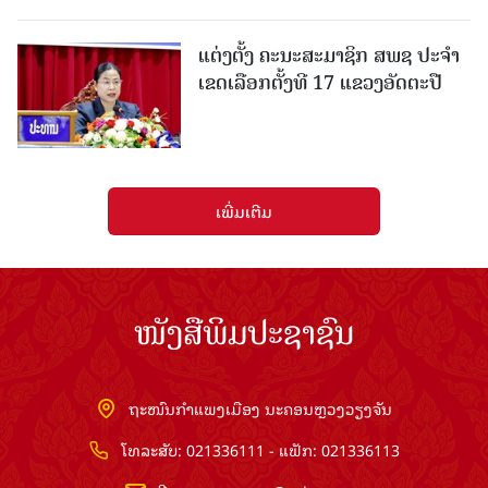
ແຕ່ງຕັ້ງ ຄະນະສະມາຊິກ ສພຊ ປະຈຳ
ເຂດເລືອກຕັ້ງທີ 17 ແຂວງອັດຕະປື
ເພີ່ມເຕີມ
ໜັງສືພິມປະຊາຊົນ
ຖະໜົນກຳແພງເມືອງ ນະຄອນຫຼວງວຽງຈັນ
ໂທລະສັບ: 021336111 - ແຟັກ: 021336113