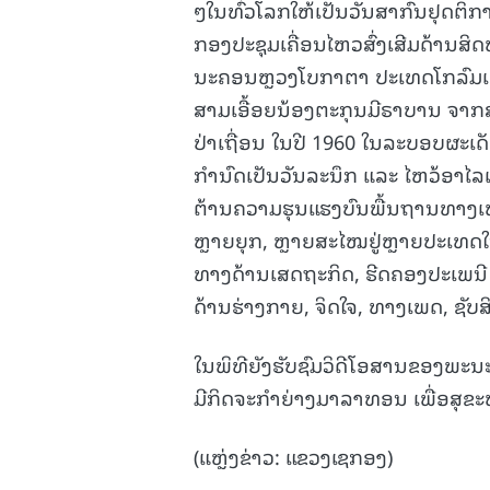
ໆໃນທົ່ວໂລກໃຫ້ເປັນວັນສາກົນຢຸດຕິກາ
ກອງປະຊຸມເຄື່ອນໄຫວສົ່ງເສີມດ້ານສິດ
ນະຄອນຫຼວງໂບກາຕາ ປະເທດໂກລົມເບຍ 
ສາມເອື້ອຍນ້ອງຕະກຸນມີຣາບານ ຈາ
ປ່າເຖື່ອນ ໃນປີ 1960 ໃນລະບອບຜະເດັ
ກຳນົດເປັນວັນລະນຶກ ແລະ ໄຫວ້ອາໄລເຖິ
ຕ້ານຄວາມຮຸນແຮງບົນພື້ນຖານທາງເພດ,
ຫຼາຍຍຸກ, ຫຼາຍສະໄໝຢູ່ຫຼາຍປະເທດໃ
ທາງດ້ານເສດຖະກິດ, ຮີດຄອງປະເພນີ ຫຼື 
ດ້ານຮ່າງກາຍ, ຈິດໃຈ, ທາງເພດ, ຊັບສິ
ໃນພິທີຍັງຮັບຊົມວິດີໂອສານຂອງພະ
ມີກິດຈະກຳຍ່າງມາລາທອນ ເພື່ອສຸຂະພ
(ແຫຼ່ງຂ່າວ: ແຂວງເຊກອງ)