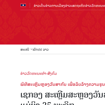
ຂ່າວເດັ່ນ
ຂ່າວການເມືອງ
ຂ່າວເສດຖະກິດ
ຂ່າວວັດທະນະທ
ສະເໜີ
ພັກປປ ລາວ
ຂ່າວວັດທະນະທຳ-ສັງຄົມ
ພິທີສະເຫຼີມຫຼອງວັນສາກົນ ເພື່ອລຶບລ້າງຄວາມຮຸນ
ເຊກອງ ສະເຫຼີມສະຫຼອງວັນສ