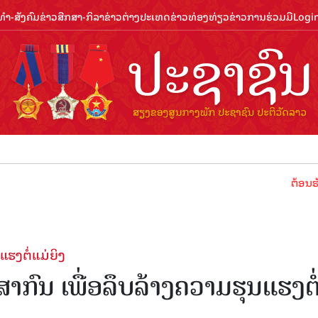
ຳ-ສັງຄົມ
ຂ່າວສືກສາ-ກິລາ
ຂ່າວຕ່າງປະເທດ
ຂ່າວທ່ອງທ່ຽວ
ຂ່າວການຮ່ວມມື
Logi
ຕ້ອນຮັບປີທ່ອງທ
ແຮງຕໍ່ແມ່ຍິງ
າກົນ ເພື່ອລຶບລ້າງຄວາມຮຸນແຮງຕໍ