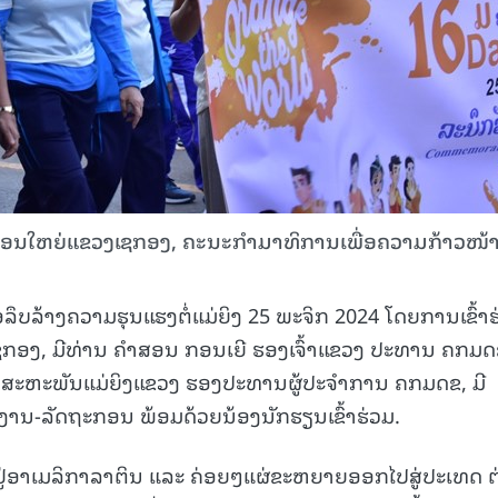
ະໂມສອນໃຫຍ່ແຂວງເຊກອງ, ຄະນະກຳມາທິການເພື່ອຄວາມກ້າວໜ້
່ອລຶບລ້າງຄວາມຮຸນແຮງຕໍ່ແມ່ຍິງ 25 ພະຈິກ 2024 ໂດຍການເຂົ້າ
ຂວງເຊກອງ, ມີທ່ານ ຄຳສອນ ກອນເຍີ ຮອງເຈົ້າແຂວງ ປະທານ ຄກມດ
ນສະຫະພັນແມ່ຍິງແຂວງ ຮອງປະທານຜູ້ປະຈຳການ ຄກມດຂ, ມີ
ານ-ລັດຖະກອນ ພ້ອມດ້ວຍນ້ອງນັກຮຽນເຂົ້າຮ່ວມ.
ອິດຢູ່ອາເມລິກາລາຕິນ ແລະ ຄ່ອຍໆແຜ່ຂະຫຍາຍອອກໄປສູ່ປະເທດ ຕ