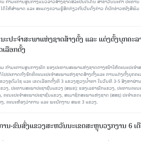
ສານ ກໍາມະການສູນກາງແນວລາວສ້າງຊາດສິລະປິນດີເດັ່ນ ສາຂາວັນນະກໍາ ປະທານ
ດ້ໃຫ້ສໍາພາດ ແລະ ສະແດງຄວາມຮູ້ສຶກກ່ຽວກັບວັນດັ່ງກ່າວ ຕໍ່ນັກຂ່າວໜັງສືພິມ
ນະປະຈໍາສະພາແຫ່ງຊາດສ້າງຕັ້ງ ແລະ ແຕ່ງຕັ້ງບຸກຄະລ
ເລືອກຕັ້ງ
ງຄາມ ກຳມະການສູນກາງພັກ ຮອງປະທານສະພາແຫ່ງຊາດຕາງໜ້າໃຫ້ຄະນະປະຈໍາ
້ໄປປະກາດກົງຈັກທີ່ຄະນະປະຈໍາສະພາແຫ່ງຊາດສ້າງຕັ້ງແລະ ການແຕ່ງຕັ້ງບຸກຄະ
 ແຂວງອຸດົມໄຊ ແລະ ເຂດເລືອກຕັ້ງທີ 3 ແຂວງຫຼວງນ້ຳທາ ໃນວັນທີ 3-5 ສິງຫາຜ່ານ
ຂາພັກແຂວງ, ປະທານສະພາປະຊາຊົນແຂວງ (ສພຂ); ຮອງເລຂາພັກແຂວງ, ປະທານຄະນ
, ຄະນະປະຈໍາສະພາປະຊາຊົນແຂວງ, ສະມາຊິກສະພາແຫ່ງຊາດ (ສສຊ) ປະຈໍາເຂດເ
້າງ, ຄະນະຫ້ອງວ່າການ ແລະ ພະນັກງານ ສພຂ 3 ແຂວງ.
ານ-ຂົນສົ່ງແຂວງສະຫວັນນະເຂດສະຫຼຸບວຽກງານ 6 ເດ