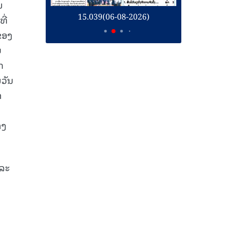
ນ
26)
15.039(06-08-2026)
1
ີ່
ຂອງ
ຍ
ກ
ນວັນ
າ
າງ
ແລະ