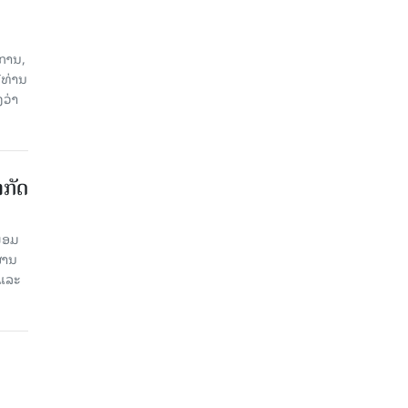
ການ,
ີທ່ານ
ວ່າ
າກັດ
ພ້ອມ
່ານ​
 ແລະ