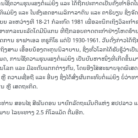
ນໃຊ້ຄວາມຮຸນແຮງຕໍ່ແມ່ຍິງ ແລະ ໄດ້ຖືກປະກາດເປັນຄັ້ງທໍາອິດໃ
15.040(07-08-20
ທິແມ່ຍິງ ແລະ ໃນຂົງເຂດອາເມລິກາລາຕິນ ແລະ ຄາຣິບຽນ ຊຶ່ງຈັດທ
ລະຫວ່າງທີ 18-21 ກໍລະກົດ 1981 ເພື່ອລະນຶກເຖິງວິລະກໍາ
ກສາທາລະນະລັດໂດມີນິແກນ ທີ່ຖືກລອບຄາດຕະກຳຢ່າງໂຫດຮ້າ
ດການ ຣາຟາເອລ ທຣູກິໂຣ ແຕ່ປີ 1930-1961. ວັນດັ່ງກ່າວໄດ້ຖື
ງສາມ ເອື້ອຍນ້ອງຕະກຸນນິລາບານ, ຊຶ່ງທົ່ວໂລກໄດ້ຮັບຮູ້ວ່າເປັ
 ການໃຊ້ຄວາມຮຸນແຮງຕໍ່ແມ່ຍິງ ເປັນບັນຫາໜຶ່ງທີ່ເກີດຂຶ້ນມ
ນໂລກ ແລະ ມີລະດັບແຕກຕ່າງກັນ, ໂດຍອີງໃສ່ສະພາບຈຸດພິເສດ
ຄວາມເຊື່ອຖື ແລະ ອື່ນໆ ຊຶ່ງໄດ້ສົ່ງຜົນກະທົບຕໍ່ແມ່ຍິງ ບໍ່ວ່າທ
ນ ຫຼື ເສດຖະກິດ.
ນະທ່ານ ສອນໄຊ ສີພັນດອນ ນາຍົກລັດຖະມົນຕີແຫ່ງ ສປປລາວ 
າບ ໄລຍະທາງ 2.5 ກິໂລແມັດ ຕື່ມອີກ.