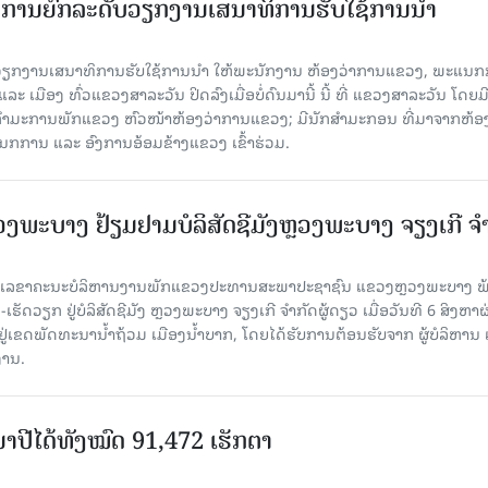
ັດການຍົກລະດັບວຽກງານເສນາທິການຮັບໃຊ້ການນໍາ
ັບວຽກງານເສນາທິການຮັບໃຊ້ການນໍາ ໃຫ້ພະນັກງານ ຫ້ອງວ່າການແຂວງ, ພະແນກ
 ເມືອງ ທົ່ວແຂວງສາລະວັນ ປິດລົງເມື່ອ​ບໍ່​ດົນ​ມາ​ນີ້ ນີ້ ທີ່ ແຂວງສາລະວັນ ໂດຍ​ມ
ກຳມະການພັກແຂວງ ຫົວໜ້າຫ້ອງວ່າການແຂວງ; ມີນັກສຳມະກອນ ທີ່ມາຈາກຫ້ອງ
ກການ ແລະ ອົງການອ້ອມຂ້າງແຂວງ ເຂົ້າຮ່ວມ.
ະບາງ ຢ້ຽມ​ຢາມບໍ​ລິ​ສັດຊີມັງຫຼວງພະບາງ ຈຽງເກີ ຈໍ
ົງ ເລ​ຂາ​ຄະ​ນະ​ບໍ​ລິ​ຫານ​ງານ​ພັກແຂວງປະທານສະພາປະຊາຊົນ ແຂວງຫຼວງພະບາງ 
ັດວຽກ ຢູ່ບໍລິສັດຊີມັງ ຫຼວງພະບາງ ຈຽງເກີ ຈໍາກັດຜູ້ດຽວ ເມື່ອ​ວັນ​ທີ 6 ສິງ​ຫາ​ຜ
ຕັ້ງຢູ່ເຂດພັດທະນານ້ຳຖ້ວມ ເມືອງນໍ້າບາກ, ໂດຍໄດ້ຮັບການຕ້ອນຮັບຈາກ ຜູ້ບໍລິຫານ
ານ.
ານາປີໄດ້ທັງໝົດ 91,472 ເຮັກຕາ