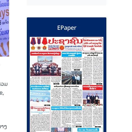
EPaper
າ
ຮ່ວມ
ຂ,
່າງ