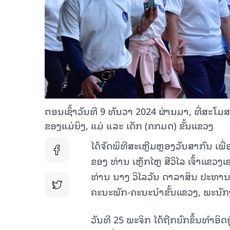
ຕອນເຊົ້າວັນທີ 9 ທັນວາ 2024 ຜ່ານມາ, ທີ່ສ
ຂອງແມ່ຍິງ, ແມ່ ແລະ ເດັກ (ຄກມດ) ຂັ້ນແຂວງ
ໄດ້ຈັດພິທີສະເຫຼີມຫຼອງວັນສາກົນ ເພື
ຂອງ ທ່ານ ເຫຼັກໄຫຼ ສີວິໄລ ເຈົ້າແ
ທ່ານ ນາງ ວິໄລວັນ ດາລາສິນ ປະທາ
ຄະນະພັກ-ຄະນະນຳຂັ້ນແຂວງ, ພະນັກງ
ວັນທີ 25 ພະຈິກ ໄດ້ຖືກຍົກຂຶ້ນທໍາ