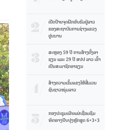
ເປີດປ້າຍຈຸດຝຶກອົບຮົມຢູ່ລາວ
ຂອງສະຖາບັນການຊ່າງແຂວງ
ຢູນນານ
ສະຫຼອງ 59 ປີ ການສ້າງຕັ້ງອາ
ຊຽນ ແລະ 29 ປີ ສປປ ລາວ ເຂົ້າ
ເປັນສະມາຊິກອາຊຽນ
ສ້າງຄວາມເຂັ້ມແຂງໃຫ້ສື່ມວນ
ຊົນຊາວໜຸ່ມລາວ
ກອງປະຊຸມເຜີຍແຜ່ເຊື່ອມຊຶມ
ທິດທາງປັບປຸງຫຼັກສູດ 6+3+3