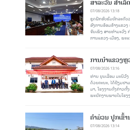
ສາລະວັນ ສໍາເລ
07/08/2026 13:18
ຊຸດຝຶກອົບຮົມຍົກລະດ
ອົງການອ້ອມຂ້າງແຂວງ ແລະ
ຈັນເພັງ ສາຍທຳມະວົງ 
ການແຂວງ-ເມືອງ, ພະແນ
ການນຳແຂວງຫຼວງພ
07/08/2026 13:16
ທ່ານ ບຸນເລື່ອມ ມະນີວ
ດ້ວຍຄະນະ, ໄດ້ຢ້ຽມຢາມ-ເຮ
ມາ, ໂຮງ​ງານ​ດັ່ງ​ກ່າວ
ພະນັກງານພາຍໃນໂຮງງ
ຄໍາມ່ວນ ປູກເຂົ້
07/08/2026 13:14