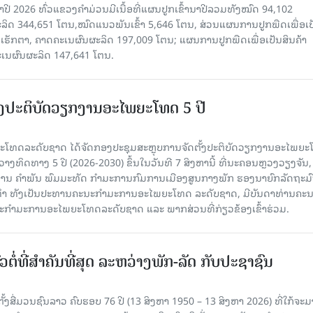
າປີ 2026 ທົ່ວແຂວງຄໍາມ່ວນມີເນື້ອທີ່ແຜນປູກເຂົ້ານາປີລວມທັງໝົດ 94,102
ລິດ 344,651 ໂຕນ,ໝົດແນວພັນເຂົ້າ 5,646 ໂຕນ, ສ່ວນແຜນການປູກພືດເພື່ອເປ
ຮັກຕາ, ຄາດຄະເນຜົນຜະລິດ 197,009 ໂຕນ; ແຜນການປູກພືດເພື່ອເປັນສິນຄ້າ
ະເນຜົນຜະລິດ 147,641 ໂຕນ.
ັ້ງປະຕິບັດວຽກງານອະໄພຍະໂທດ 5 ປີ
ທດລະດັບຊາດ ໄດ້ຈັດກອງປະຊຸມສະຫຼຸບການຈັດຕັ້ງປະຕິບັດວຽກງານອະໄພຍ
ວາງທິດທາງ 5 ປີ (2026-2030) ຂຶ້ນໃນວັນທີ 7 ສິງຫານີ້ ທີ່ນະຄອນຫຼວງວຽງຈັນ
ານ ຄໍາພັນ ພົມມະທັດ ກຳມະການກົມການເມືອງສູນກາງພັກ ຮອງນາຍົກລັດຖະມົ
ິທຳ ທັງເປັນປະທານຄະນະກຳມະການອະໄພຍະໂທດ ລະດັບຊາດ, ມີບັນດາທ່ານຄະ
ກຳມະການອະໄພຍະໂທດລະດັບຊາດ ແລະ ພາກສ່ວນທີ່ກ່ຽວຂ້ອງເຂົ້າຮ່ວມ.
ວຕໍ່ທີ່ສໍາຄັນທີ່ສຸດ ລະຫວ່າງພັກ-ລັດ ກັບປະຊາຊົນ
ັ້ງສື່ມວນຊົນລາວ ຄົບຮອບ 76 ປີ (13 ສິງຫາ 1950 – 13 ສິງຫາ 2026) ທີ່ໃກ້ຈະມ