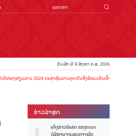
n
ວັນເສົາ ທີ 8 ສິງຫາ ຄ.ສ. 2026
່ຽວລາວ 2024 ປະຊາຊົນລາວທຸກຄົນຈົ່ງພ້ອມເປັນເຈົ້າພາບທີ່ດີ ຕ້ອນຮັບນັກທ່
ຂ່າວ​ລ່າ​ສຸດ
່
ແຈ້ງຂ່າວພິເສດ ຂອງຄະນະ
ບໍລິຫານງານສູນກາງພັກ