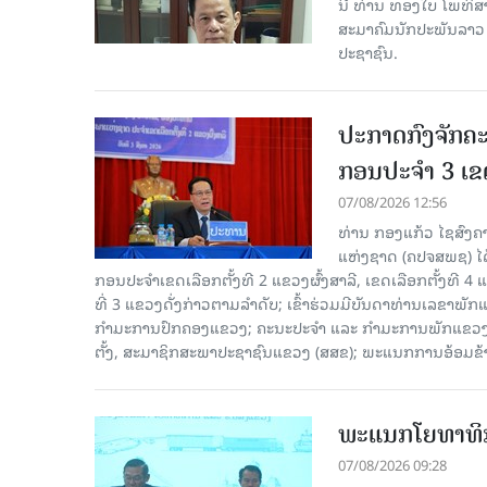
ນີ້ ທ່ານ ທອງໃບ ໂພທິ
ສະມາຄົມນັກປະພັນລາວ ໄ
ປະຊາຊົນ.
ປະກາດກົງຈັກຄະ
ກອນປະຈໍາ 3 ເຂດ
07/08/2026 12:56
ທ່ານ ກອງແກ້ວ ໄຊສົ
ແຫ່ງຊາດ (ຄປຈສພຊ) ໄດ
ກອນປະຈໍາເຂດເລືອກຕັ້ງທີ 2 ແຂວງຜົ້ງສາລີ, ເຂດເລືອກຕັ້ງທີ 4
ທີ່ 3 ແຂວງດັ່ງກ່າວຕາມລຳດັບ; ເຂົ້າຮ່ວມມີບັນດາທ່ານເລ
ກໍາມະການປົກຄອງແຂວງ; ຄະນະປະຈໍາ ແລະ ກໍາມະການພັກແຂວງ
ຕັ້ງ, ສະມາຊິກສະພາປະຊາຊົນແຂວງ (ສສຂ); ພະແນກການອ້ອມຂ
ພະແນກໂຍທາທິກ
07/08/2026 09:28