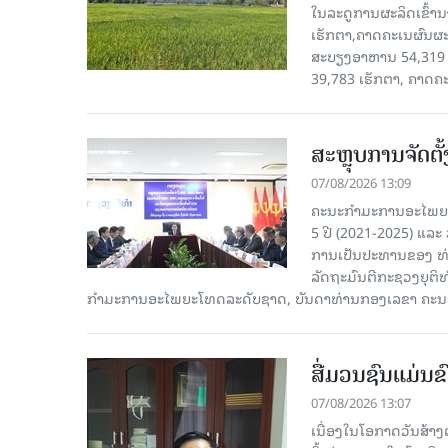
ໃນລະດູການຜະລິດເຂົ້ານ
ເຮັກຕາ,ຄາດຄະເນຜົນຜະ
ສະບຽງອາຫານ 54,319 ເ
39,783 ເຮັກຕາ, ຄາດຄ
ສະຫຼຸບການຈັດຕ
07/08/2026 13:09
ຄະນະກຳມະການອະໄພຍະໂ
5 ປີ (2021-2025) ແລະ 
ການເປັນປະທານຂອງ ທ່
ລັດຖະມົນຕີກະຊວງຍຸຕ
ກໍາມະການອະໄພຍະໂທດລະດັບຊາດ, ບັນດາທ່ານກອງເລຂາ ຄະນະ
ສື່ມວນຊົນແມ່ນຂົ
07/08/2026 13:07
ເນື່ອງໃນໂອກາດວັນສ້າງຕ