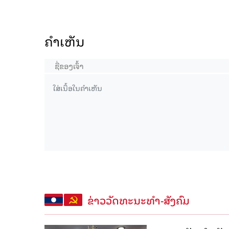
ຄໍາເຫັນ
ຂ່າວວັດທະນະທຳ-ສັງຄົມ