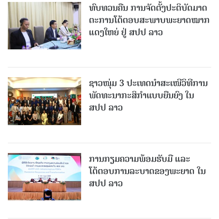
ທົບທວນຄືນ ການຈັດຕັ້ງປະຕິບັດມາດ
ຕະການໂຕ້ຕອບສະພາບພະຍາດໝາກ
ແດງໃຫຍ່ ຢູ່ ສປປ ລາວ
ຊາວໜຸ່ມ 3 ປະເທດນຳສະເໜີວິທີການ
ພັດທະນາກະສິກຳແບບຍືນຍົງ ໃນ
ສປປ ລາວ
ການກຽມຄວາມພ້ອມຮັບມື ແລະ
ໂຕ້ຕອບການລະບາດຂອງພະຍາດ ໃນ
ສປປ ລາວ