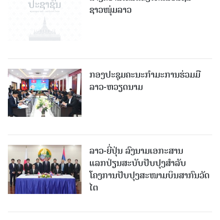
ຊາວໜຸ່ມລາວ
ກອງປະຊຸມຄະນະກຳມະການຮ່ວມມື
ລາວ-ຫວຽດນາມ
ລາວ-ຍີ່ປຸ່ນ ລົງນາມເອກະສານ
ແລກປ່ຽນສະບັບປັບປຸງສໍາລັບ
ໂຄງການປັບປຸງສະໜາມບິນສາກົນວັດ
ໄຕ