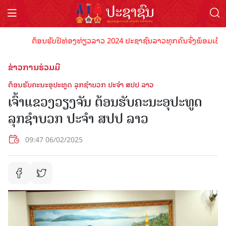
ຕ້ອນຮັບປີທ່ອງທ່ຽວລາວ 2024 ປະຊາຊົນລາວທຸກຄົນຈົ່ງພ້ອມເປັນເຈົ້
ຂ່າວການຮ່ວມມື
ຕ້ອນຮັບຄະນະອຸປະທູດ ລຸກຊຳບວກ ປະຈຳ ສປປ ລາວ
ເຈົ້າແຂວງວຽງຈັນ ຕ້ອນຮັບຄະນະອຸປະທູດ
ລຸກຊຳບວກ ປະຈຳ ສປປ ລາວ
09:47 06/02/2025