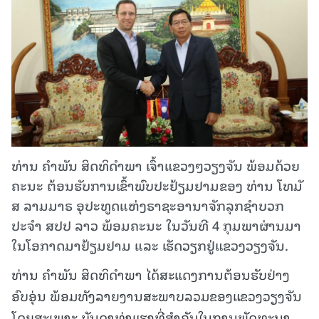
ທ່ານ ຄຳພັນ ສິດທິດຳພາ ເຈົ້າແຂວງໆວຽງຈັນ ພ້ອມດ້ວຍ
ຄະນະ ຕ້ອນຮັບການເຂົ້າພົບປະຢ້ຽມຢາມຂອງ ທ່ານ ໂທມັ
ສ ລາມມາຣ ອຸປະທູດແຫ່ງຣາຊະອານາຈັກລຸກຊຳບວກ
ປະຈຳ ສປປ ລາວ ພ້ອມຄະນະ ໃນວັນທີ 4 ກຸມພາຜ່ານມາ
ໃນໂອກາດມາຢ້ຽມຢາມ ແລະ ເຮັດວຽກຢູ່ແຂວງວຽງຈັນ.
ທ່ານ ຄຳພັນ ສິດທິດຳພາ ໄດ້ສະແດງການຕ້ອນຮັບຢ່າງ
ອົບອຸ່ນ ພ້ອມທັງລາຍງານສະພາບລວມຂອງແຂວງວຽງຈັນ
ໂດຍສະເພາະ ບັນດາທ່າແຮງທີ່ສຳຄັນໃນການພັດທະນາ