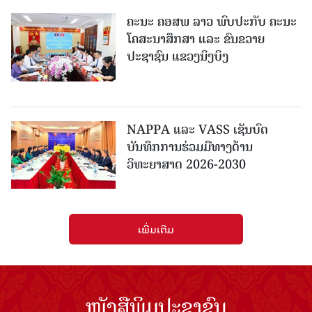
ຄະນະ ຄອສພ ລາວ ພົບປະກັບ ຄະນະ
ໂຄສະນາສຶກສາ ແລະ ຂົນຂວາຍ
ປະຊາຊົນ ແຂວງນິງບິງ
NAPPA ແລະ VASS ເຊັນບົດ
ບັນທຶກການຮ່ວມມືທາງດ້ານ
ວິທະຍາສາດ 2026-2030
ເພີ່ມເຕີມ
ໜັງສືພິມປະຊາຊົນ