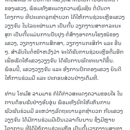
ຂອງແຂວງ, ພ້ອມທັງສະແດງຄວາມຊົມເຊີຍ ຕໍ່ບັນດາ
ໂຄງການ ທີ່ປະເທດລຸກຊຳບວກ ໄດ້ໃຫ້ການຊ່ວຍເຫຼືອແຂວງ
ວຽງຈັນ ໃນໄລຍະຜ່ານມາ ເປັນຕົ້ນ ວຽກງານສາທາລະນະ
ສຸກ ເປັນຕົ້ນແມ່ນການປັບປຸງ-ກໍ່ສ້າງອາຄານໂຮງໝໍຂອງ
ແຂວງ, ວຽກງານການສຶກສາ, ວຽກງານກະສິກຳ ແລະ ອື່ນ
ໆ. ສຳລັບໃນຕໍ່ໜ້າຫວັງວ່າ ຈະໄດ້ຮັບການຊ່ວຍເຫຼືອຕື່ມອີກ
ເພື່ອເຮັດໃຫ້ແຂວງວຽງຈັນ ໄດ້ຮັບການພັດທະນາດີຂຶ້ນ.
ພ້ອມນີ້, ແຂວງວຽງຈັນ ແລະ ອົງການປົກຄອງແຂວງ ຍິນດີ
ໃຫ້ການຮ່ວມມື ແລະ ປະກອບສ່ວນຢ່າງເຕັມທີ່.
ທ່ານ ໂທມັສ ລາມມາຣ ກໍໄດ້ກ່າວສະແດງຄວາມຂອບໃຈ ໃນ
ການຕ້ອນຮັບຢ່າງອົບອຸ່ນ ພ້ອມທັງຍົກໃຫ້ເຫັນການ
ພົວພັນຮ່ວມມື ລະຫວ່າງລັດຖະບານລຸກຊຳບວກ ກັບແຂວງ
ວຽງຈັນ ໄດ້ມີການຮ່ວມມືເປັນເວລາດົນນານ ຊຶ່ງມີຫຼາຍ
ໂຄງການ ທີ່ໄດ້ໃຫ້ການຊ່ວຍເຫຼືອ ເປັນຕົ້ນວຽກງານສາທາ