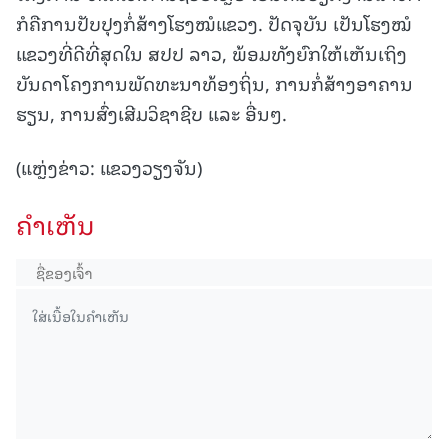
ກໍຄືການປັບປຸງກໍ່ສ້າງໂຮງໝໍແຂວງ. ປັດຈຸບັນ ເປັນໂຮງໝໍ
ແຂວງທີ່ດີທີ່ສຸດໃນ ສປປ ລາວ, ພ້ອມທັງຍົກໃຫ້ເຫັນເຖິງ
ບັນດາໂຄງການພັດທະນາທ້ອງຖິ່ນ, ການກໍ່ສ້າງອາຄານ
ຮຽນ, ການສົ່ງເສີມວິຊາຊີບ ແລະ ອື່ນໆ.
(ແຫຼ່ງຂ່າວ: ແຂວງວຽງຈັນ)
ຄໍາເຫັນ