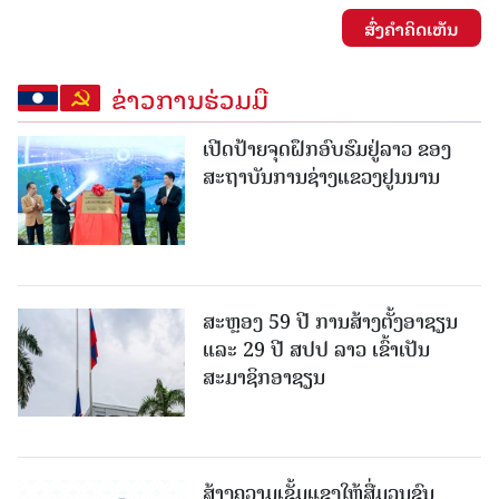
ສົ່ງຄໍາຄິດເຫັນ
ຂ່າວການຮ່ວມມື
ເປີດປ້າຍຈຸດຝຶກອົບຮົມຢູ່ລາວ ຂອງ
ສະຖາບັນການຊ່າງແຂວງຢູນນານ
ສະຫຼອງ 59 ປີ ການສ້າງຕັ້ງອາຊຽນ
ແລະ 29 ປີ ສປປ ລາວ ເຂົ້າເປັນ
ສະມາຊິກອາຊຽນ
ສ້າງຄວາມເຂັ້ມແຂງໃຫ້ສື່ມວນຊົນ