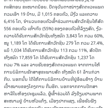
ກະສິກອນ ຂະໜາດນ້ອຍ. ປັດຈຸບັນຕາໜ່າງສັດຕະວະແພດ
ກວມເອົາ 19 ບ້ານ, ມີ 1,015 ຄອບຄົວ, ມີງົວ ແລະຄວາຍ
6,416 ໂຕ, ຈໍານວນຄອບຄົວເຂົ້່າຮ່ວມການສັກວັກຊິນໃຫ້ສັດ
556 ຄອບຄົວ ເທົ່າກັບ (55%) ຂອງຄອບຄົວທີ່ລ້ຽງສັດ, ງົວ-
ຄວາຍໄດ້ຮັບການສັກວັກຊິນທັງໝົດ 3,843 ໂຕ ກວມ 60%,
ໝູ 1,189 ໂຕ ໄດ້ຮັບການສັກວັກຊິນ 279 ໂຕ ກວມ 27.4%,
ແບ້ 1,034 ໄດ້ຮັບການສັກວັກຊິນ 113 ກວມ 11%, ສັດປີກ
ທັງໝົດ 17,859 ໂຕ ໄດ້ຮັບການສັກວັກຊິນ 1,237 ໂຕ
ກວມ 7% ແລະ ລາຍຮັບຂອງສັດຕະວະແພດ ຈາກການໃຫ້
ການບໍລິການຮັກສາສຸຂະພາບສັດ ທັງໝົດ 61 ລ້ານກ່ວາ
ກີບ. ນອກນັ້ນ ໄດ້ໃຫ້ການບໍລິການບ້ານທີ່ຢູ່ອ້ອມຂ້າງ ບ້ານ
ເປົ້າໝາຍຂອງໂຄງການ ຕື່ມອີກ. ນອກຈາກການປຶກສາ
ຫາລືໃນຫ້ອງປະຊຸມແລ້ວ, ຜູ້ເຂົ້າຮ່ວມໄດ້ ລົງຢ້ຽມຢາມພາກ
ສະໜາມຢູ່ ບ້ານຫົວແກ້ງ, ເມືອງປາກແຊງ, ເພື່ອຮັບຟັງ
ການລາຍງານກ່ຽວກັບ ການຮັກສາສຸຂະພາບສັດ ພ້ອມທັງ