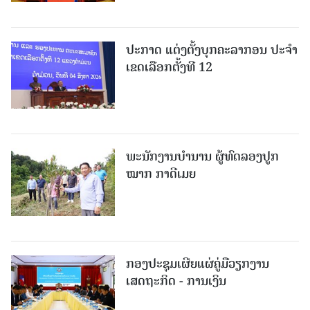
ປະກາດ ແຕ່ງຕັ້ງບຸກຄະລາກອນ ປະຈໍາ
ເຂດເລືອກຕັ້ງທີ 12
ພະ​ນັກ​ງານ​ບຳ​ນານ ​ຜູ້​ທົດລອງປູກ
ໝາກ ກາດີເມຍ
ກອງປະຊຸມເຜີຍແຜ່ຄູ່ມືວຽກງານ
ເສດຖະກິດ - ການເງິນ