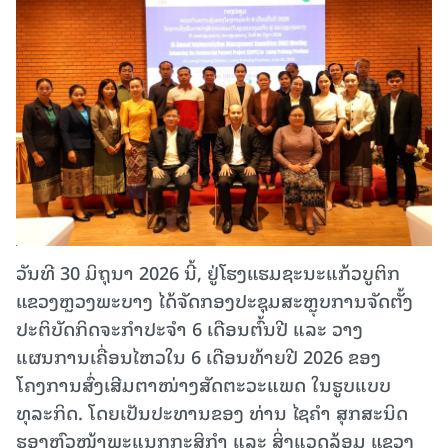
ວັນທີ 30 ມິຖຸນາ 2026 ນີ້, ຢູ່ໂຮງແຮມຊະນະແກ້ວບູຕິກ
ແຂວງຫຼວງພະບາງ ໄດ້ຈັດກອງປະຊຸມສະຫຼຸບການຈັດຕັ້ງ
ປະຕິບັດກິດຈະກຳປະຈຳ 6 ເດືອນຕົ້ນປີ ແລະ ວາງ
ແຜນການເຄື່ອນໄຫວໃນ 6 ເດືອນທ້າຍປີ 2026 ຂອງ
ໂຄງການສົ່ງເສີມຕາໜ່າງສັດຕະວະແພດ ໃນຮູບແບບ
ທຸລະກິດ. ໂດຍເປັນປະທານຂອງ ທ່ານ ໄຊຄໍາ ສຸກສະນິດ
ຮອງຫົວໜ້າພະແນກກະສິກຳ ແລະ ສິ່ງແວດລ້ອມ ແຂວງ