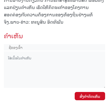
ແລກປ່ຽນຄຳເຫັນ ເຮັດໃຫ້ກິດຈະກຳຂອງໂຄງການ
ສອດຄ່ອງກັບຄວາມຕ້ອງການຂອງທ້ອງຖິ່ນຢ່າງແທ້
ຈິງ.ພາບ-ຂ່າວ: ທະນູສິນ ອິດທິພົນ
ຄໍາເຫັນ
ສົ່ງຄໍາຄິດເຫັນ