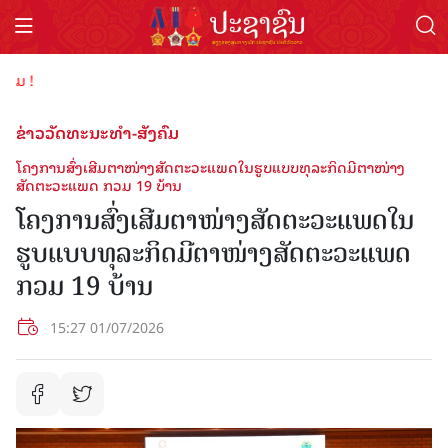
ຕ້ອນ
ຂ່າວວັດທະນະທຳ-ສັງຄົມ
ໂຄງການສົ່ງເສີມຕາໜ່າງສັດຕະວະແພດໃນຮູບແບບທຸລະກິດມີຕາໜ່າງ
ສັດຕະວະແພດ ກວມ 19 ບ້ານ
ໂຄງການສົ່ງເສີມຕາໜ່າງສັດຕະວະແພດໃນ
ຮູບແບບທຸລະກິດມີຕາໜ່າງສັດຕະວະແພດ
ກວມ 19 ບ້ານ
15:27 01/07/2026