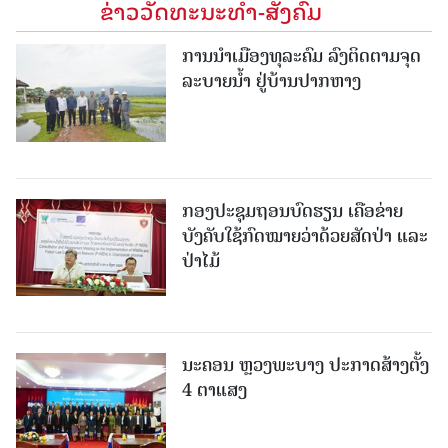
ຂ່າວວັດທະນະທຳ-ສັງຄົມ
ການນໍາເມືອງທຸລະຄົມ ລົງຕິດຕາມຈຸດ
ລະບາຍນໍ້າ ຢູ່ບ້ານປາກຫາງ
ກອງປະຊຸມຖອນບົດຮຽນ ເຄືອຂ່າຍ
ບັງຄັບໃຊ້ກົດໝາຍວ່າດ້ວຍສັດປ່າ ແລະ
ປ່າໄມ້
ນະຄອນ ຫຼວງພະບາງ ປະ​ກາດ​ສ້າງ​ຕັ້ງ
4 ຕາແສງ