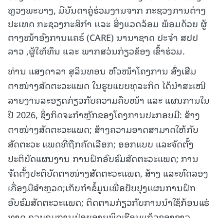
ຫຼວງພະບາງ, ມີບັນດາຄູ່ຮ່ວມງານຈາກ ກະຊວງການຕ່າງ
ປະເທດ ກະຊວງກະສິກຳ ແລະ ສິ່ງແວດລ້ອມ ພ້ອມດ້ວຍ ຜູ້
ຕາງໜ້າອົງການແຄຣ໌ (CARE) ນານາຊາດ ປະຈຳ ສປປ
ລາວ ,ຜູ້ໃຫ້ທຶນ ແລະ ພາກສວ່ນກ່ຽວຂ້ອງ ເຂົ້າຮ່ວມ.
ທ່ານ ແສງດາລາ ສຸລິນທອນ ຫົວໜ້າໂຄງການ ສົ່ງເສີມ
ຕາໜ່າງສັດຕະວະແພດ ໃນຮູບແບບທຸລະກິດ ໄດ້ນຳສະເໜີ
ລາຍງານລະອຽດກ່ຽວກັບຄວາມຄືບໜ້າ ແລະ ແຜນການໃນ
ປີ 2026, ຊຶ່ງກິດຈະກຳຫຼັກຂອງໂຄງການປະກອບມີ: ສ້າງ
ຕາໜ່າງສັດຕະວະແພດ; ສ້າງຄວາມອາດສາມາດໃຫ້ກັບ
ສັດຕະວະ ແພດທີ່ຖືກຄັດເລືອກ; ອອກແບບ ແລະຈັດຕັ້ງ
ປະຕິບັດແຜນງານ ການຝຶກອົບຮົມສັດຕະວະແພດ; ການ
ຈັດຕັ້ງປະຕິບັດຕາໜ່າງສັດຕະວະແພດ, ສ້າງ ແລະທົດລອງ
ເຄື່ອງມືສໍາຫຼວດ;ເກັບກຳຂໍ້ມູນເພື່ອປັບປຸງແຜນການຝຶກ
ອົບຮົມສັດຕະວະແພດ; ຕິດຕາມກ່ຽວກັບການນຳໃຊ້ກ້ອນແຮ່
ທາດ ຄວບຄຸມການປ່ອຍອາຍພິດເຮືອນແກ້ວຂອງຊາວ