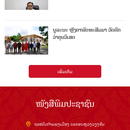
ບູລະນະ ຫຼັງຄາພັດທະສີມມາ ວັດຄົກ
ວ່າຄຸນວິເສດ
ເພີ່ມເຕີມ
ໜັງສືພິມປະຊາຊົນ
ຖະໜົນກຳແພງເມືອງ ນະຄອນຫຼວງວຽງຈັນ