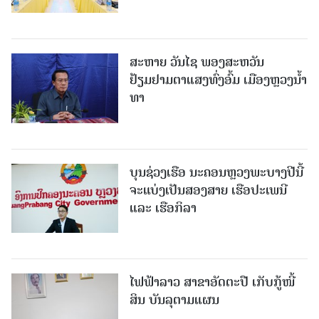
ສະຫາຍ ວັນໄຊ ພອງສະຫວັນ
ຢ້ຽມຢາມຕາແສງທົ່ງອົ້ມ ເມືອງຫຼວງນໍ້າ
ທາ
ບຸນຊ່ວງເຮືອ ນະຄອນຫຼວງພະບາງປີນີ້
ຈະແບ່ງເປັນສອງສາຍ ເຮືອປະເພນີ
ແລະ ເຮືອກິລາ
ໄຟ​ຟ້າ​ລາວ ສາ​ຂາ​ອັດ​ຕະ​ປື ເກັບ​ກູ້​ໜີ້​
ສິນ ບັນ​ລຸ​ຕາມ​ແຜນ