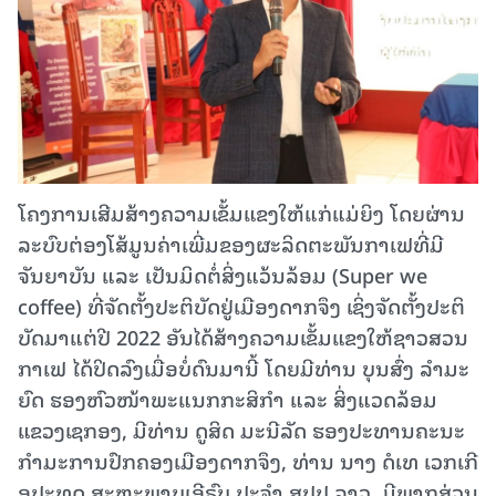
ໂຄງການເສີມສ້າງຄວາມເຂັ້ມແຂງໃຫ້ແກ່ແມ່ຍິງ ໂດຍຜ່ານ
ລະບົບຕ່ອງໂສ້ມູນຄ່າເພີ່ມຂອງຜະລິດຕະພັນກາເຟທີ່ມີ
ຈັນຍາບັນ ແລະ ເປັນມິດຕໍ່ສິ່ງແວ້ນລ້ອມ (Super we
coffee) ທີ່ຈັດຕັ້ງປະຕິບັດຢູ່ເມືອງດາກຈຶງ ເຊິ່ງ​ຈັດ​ຕັ້ງ​ປະ​ຕິ​
ບັດ​ມາ​ແຕ່​ປີ 2022 ອັນ​ໄດ້​ສ້າງ​ຄວາມ​ເຂັ້ມ​ແຂງ​ໃຫ້​ຊາວ​ສວນ​
ກາ​ເຟ ໄດ້​ປິດ​ລົງ​ເມື່ອບໍ່​ດົນ​ມາ​ນີ້ ໂດຍມີທ່ານ ບຸນສົ່ງ ລໍາມະ
ຍົດ ຮອງຫົວໜ້າພະແນກກະສິກຳ ແລະ ສິ່ງແວດລ້ອມ
ແຂວງເຊກອງ, ມີທ່ານ ດູສິດ ມະນີລັດ ຮອງປະທານຄະນະ
ກຳມະການປົກຄອງເມືອງດາກຈຶງ, ທ່ານ ນາງ ດໍເທ ເວກເກີ
ອຸປະທູດ ສະຫະພາບເອີຣົບ ປະຈຳ ສປປ ລາວ, ມີ​ພາກ​ສ່ວນ​