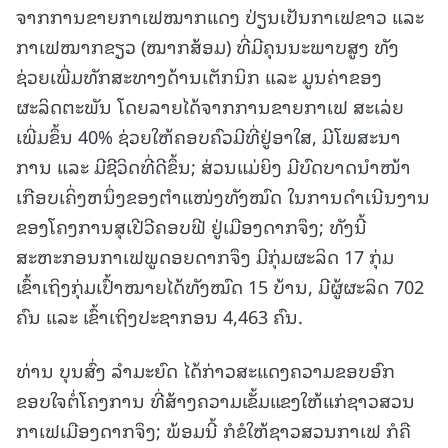
ຈາກການຂາຍກາເຟໝາກແດງ ປ່ຽນເປັນກາເຟຂາວ ແລະ
ກາເຟໝາກຂຽວ (ໝາກສ້ອມ) ທີ່ມີຄຸນນະພາບສູງ ທັງ
ຊ່ວຍເພີ່ມທັກສະທາງດ້ານເຕັກນິກ ແລະ ມູນຄ່າຂອງ
ຜະລິດຕະພັນ ໂດຍລາຍໄດ້ຈາກການຂາຍກາເຟ ສະເລ່ຍ
ເພີ່ມຂຶ້ນ 40% ຊ່ວຍໃຫ້ຄອບຄົວມີທີ່ຢູ່ອາໃສ, ມີໂພສະນາ
ການ ແລະ ມີຊີວິດທີ່ດີຂຶ້ນ; ສ່ວນແມ່ຍິງ ມີບົດບາດນຳໜ້າ
ເກືອບເຄິ່ງຫນຶ່ງຂອງຕຳແໜ່ງທັງໝົດ ໃນການດຳເນີນງານ
ຂອງໂຄງການສຸເປີວີຄອບຟີ ຢູ່ເມືອງດາກຈຶງ; ທັງນີ້
ສະຫະກອນກາເຟພູດອຍດາກຈຶງ ມີກຸ່ມຜະລິດ 17 ກຸ່ມ
ເຂົ້າເຖິງກຸ່ມເປົ້າໝາຍໄດ້ທັງໝົດ 15 ບ້ານ, ມີຜູ້ຜະລິດ 702
ຄົນ ແລະ ເຂົ້າເຖິງປະຊາກອນ 4,463 ຄົນ.
ທ່ານ ບຸນສົ່ງ ລໍາມະຍົດ ໄດ້ກ່າວສະແດງຄວາມຂອບອົກ
ຂອບໃຈຕໍ່ໂຄງການ ທີ່ສ້າງຄວາມເຂັ້ມແຂງໃຫ້ແກ່ຊາວສວນ
ກາເຟເມືອງດາກຈຶງ; ພ້ອມນີ້ ກໍຂໍໃຫ້ຊາວສວນກາເຟ ກໍຄື