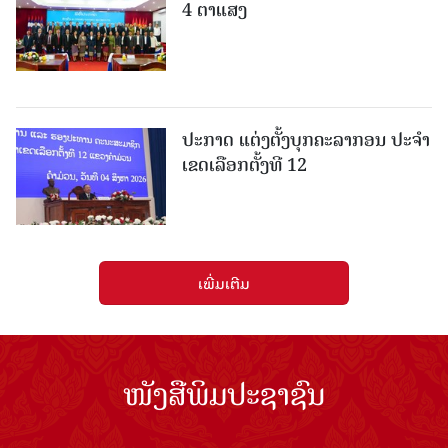
4 ຕາແສງ
ປະກາດ ແຕ່ງຕັ້ງບຸກຄະລາກອນ ປະຈໍາ
ເຂດເລືອກຕັ້ງທີ 12
ເພີ່ມເຕີມ
ໜັງສືພິມປະຊາຊົນ