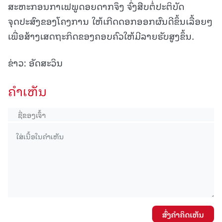
ສະຫະກອນກາເຟພູດອຍດາກຈຶງ ຈົ່ງສືບຕໍ່ປະຕິບັດ
ຈຸດປະສົງຂອງໂຄງການ ໃຫ້ເກີດດອກອອກຜົນດີຂຶ້ນເລື້ອຍໆ
ເພື່ອສ້າງເສດຖະກິດຂອງຄອບຄົວໃຫ້ມີລາຍຮັບສູງຂຶ້ນ.
ຂ່າວ: ອັດສະວິນ
ຄໍາເຫັນ
ສົ່ງຄໍາຄິດເຫັນ