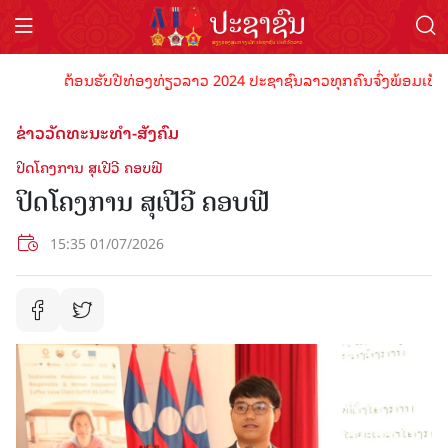
ຕ້ອນຮັບປີທ່ອງທ່ຽວລາວ 2024 ປະຊາຊົນລາວທຸກຄົນຈົ່ງພ້ອມເປັນເຈົ້າພ
ຂ່າວວັດທະນະທຳ-ສັງຄົມ
ປິດໂຄງການ ​ສຸເປີວີ ຄອບຟີ
ປິດໂຄງການ ​ສຸເປີວີ ຄອບຟີ
15:35 01/07/2026