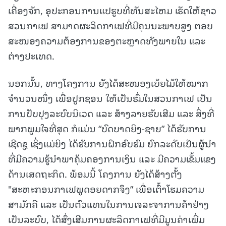
ເຄື່ອງຈັກ, ອຸປະກອນການແປຮູບທີ່ທັນສະໄຫມ ເຮັດໃຫ້ຊາວ
ສວນກາເຟ ສາມາດຜະລິດກາເຟທີ່ມີຄຸນນະພາບສູງ ຕອບ
ສະໜອງຄວາມຕ້ອງການຂອງຕະຫຼາດທັງພາຍໃນ ແລະ
ຕ່າງປະເທດ.
ນອກນັ້ນ, ທາງໂຄງການ ຍັງໄດ້ສະໜອງເບ້ຍໄມ້ໃຫ້ໝາກ
ຈຳນວນໜຶ່ງ ເພື່ອປູກຊອນ ໃຫ້ເປັນຮົ່ມໃນສວນກາເຟ ເປັນ
ການປັບປຸງລະບົບນິເວດ ແລະ ສ້າງລາຍຮັບເສີມ ແລະ ສິ່ງທີ່
ພາກພູມໃຈທີ່ສຸດ ກໍແມ່ນ “ບົດບາດຍິງ-ຊາຍ” ໄດ້ຮັບການ
ເຊີດຊູ ເຊິ່ງແມ່ຍິງ ໄດ້ຮັບການຝຶກອົບຮົມ ຍົກລະດັບເປັນຜູ້ນຳ
ທີ່ມີຄວາມຮູ້ນໍາພາຄຸ້ມຄອງການເງິນ ແລະ ມີຄວາມເຂັ້ມແຂງ
ດ້ານເສດຖະກິດ. ພ້ອມນີ້ ໂຄງການ ຍັງໄດ້ສ້າງຕັ້ງ
"ສະຫະກອນກາເຟພູດອຍດາກຈຶງ” ເພື່ອເຕົ້າໂຮມຄວາມ
ສາມັກຄີ ແລະ ເປັນຕົວແທນໃນການເຈລະຈາການຄ້າຢ່າງ
ເປັນລະບົບ, ໄດ້ສົ່ງເສີມການຜະລິດກາເຟທີ່ມີມູນຄ່າເພີ່ມ