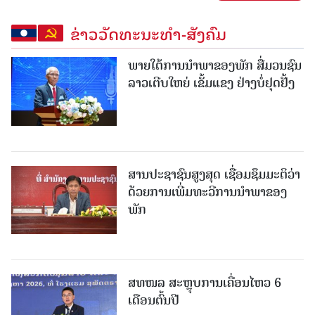
ຂ່າວວັດທະນະທຳ-ສັງຄົມ
ພາຍໃຕ້ການນໍາພາຂອງພັກ ສື່ມວນຊົນ
ລາວເຕີບໃຫຍ່ ເຂັ້ມແຂງ ຢ່າງບໍ່ຢຸດຢັ້ງ
ສານປະຊາຊົນສູງສຸດ ເຊື່ອມຊຶມມະຕິວ່າ
ດ້ວຍການເພີ່ມທະວີການນຳພາຂອງ
ພັກ
ສທໜລ ສະຫຼຸບການເຄື່ອນໄຫວ 6
ເດືອນຕົ້ນປີ