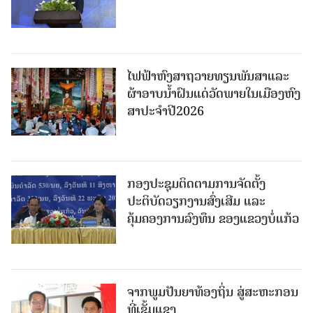
ໄຟຟ້າຫົງສາຖວາຍທຽນພັນສາແລະ
ຜ້າອາບນໍ້າຝົນແດ່ວັດພາຍໃນເມືອງຫົງ
ສາປະຈໍາປີ2026
ກອງປະຊຸມຕິດຕາມການຈັດຕັ້ງ
ປະຕິບັດວຽກງານສົ່ງເສີມ ແລະ
ຄຸ້ມຄອງການລົງທຶນ ຂອງແຂວງບໍ່ແກ້ວ
ຈາກພູມປັນຍາທ້ອງຖິ່ນ ສູ່ສະຫະກອນ
ທີ່ເຂັ້ມແຂງ