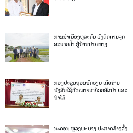
ການນໍາເມືອງທຸລະຄົມ ລົງຕິດຕາມຈຸດ
ລະບາຍນໍ້າ ຢູ່ບ້ານປາກຫາງ
ກອງປະຊຸມຖອນບົດຮຽນ ເຄືອຂ່າຍ
ບັງຄັບໃຊ້ກົດໝາຍວ່າດ້ວຍສັດປ່າ ແລະ
ປ່າໄມ້
ນະຄອນ ຫຼວງພະບາງ ປະ​ກາດ​ສ້າງ​ຕັ້ງ