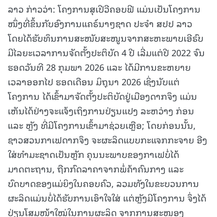
ລາວ ກ່າວວ່າ: ໂຄງການສຸເປີວີຄອບຟີ ແມ່ນເປັນໂຄງການ
ໜຶ່ງທີ່ຂຶ້ນກັບອົງການແຄຣ໌ນາໆຊາດ ປະຈຳ ສປປ ລາວ
ໂດຍໄດ້ຮັບທຶນການສະໜັບສະໜູນຈາກສະຫະພາບເອີຣົບ
ມີໄລຍະເວລາການຈັດຕັ້ງປະຕິບັດ 4 ປີ ເລີ່ມແຕ່ປີ 2022 ຈົນ
ຮອດວັນທີ 28 ກຸມພາ 2026 ແລະ ໄດ້ມີການຂະຫຍາຍ
ເວລາອອກໄປ ຮອດເດືອນ ມິຖຸນາ 2026 ເຊິ່ງນັບແຕ່
ໂຄງການ ໄດ້ເຂົ້າມາຈັດຕັ້ງປະຕິບັດຢູ່ເມືອງດາກຈຶງ ແມ່ນ
ເຫັນໄດ້ຢ່າງຈະແຈ້ງເຖິງການປ່ຽນແປງ ລະຫວ່າງ ກ່ອນ
ແລະ ຫຼັງ ທີ່ມີໂຄງການເຂົ້າມາຊ່ວຍເຫຼືອ; ໂດຍກ່ອນນັ້ນ,
ຊາວສວນກາເຟດາກຈຶງ ຈະຜະລິດແບບກະແຈກກະຈາຍ ອີງ
ໃສ່ທຳມະຊາດເປັນຫຼັກ ຄຸນນະພາບຂອງກາເຟບໍ່ໄດ້
ມາດຕະຖານ, ຖືກກົດລາຄາຈາກພໍ່ຄ້າຄົນກາງ ແລະ
ບົດບາດຂອງແມ່ຍິງໃນຄອບຄົວ, ລວມທັງໃນຂະບວນການ
ຜະລິດແມ່ນບໍ່ໄດ້ຮັບການເອົາໃຈໃສ່ ແຕ່ຫຼັງມີໂຄງການ ຈຶ່ງໄດ້
ປ່ຽນໂສມໜ້າໃໝ່ໃນການຜະລິດ ຈາກການສະໜອງ