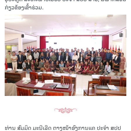
ກ່ຽວ​ຂ້ອງເຂົ້າຮ່ວມ.
ທ່ານ ສົມມິດ ມະນີເລີດ ຕາງໜ້າອົງການແຄ ປະຈຳ ສປປ